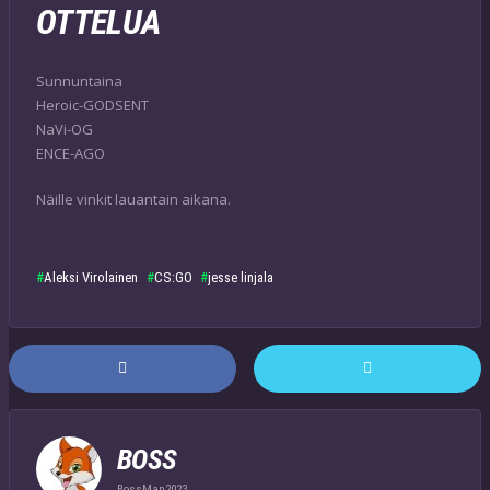
OTTELUA
Sunnuntaina
Heroic-GODSENT
NaVi-OG
ENCE-AGO
Näille vinkit lauantain aikana.
Aleksi Virolainen
CS:GO
jesse linjala
BOSS
BossMan2023