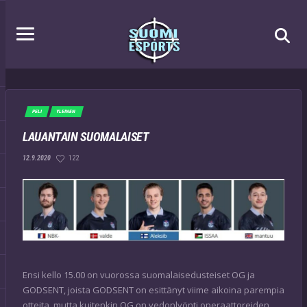
PELI
YLEINEN
LAUANTAIN SUOMALAISET
122
12.9.2020
Ensi kello 15.00 on vuorossa suomalaisedusteiset OG ja
GODSENT, joista GODSENT on esittänyt viime aikoina parempia
otteita, mutta kuitenkin OG on vedonlyönti operaattoreiden