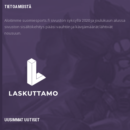
TIETOA MEISTÄ
Aloitimme suomiesports.fi sivuston syksyllä 2020 ja joulukuun alussa
sivuston sisältökehitys pääsi vauhtiin ja kävijämäärät lähtivät
nousuun.
UUSIMMAT UUTISET