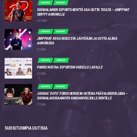
ESPORTS
UUTINEN
SUOMALAINEN ESPORTS-KENTTÄ SAA UUTTA TUULTA – JIMPPHAT
SIIRTYY AURORALLE
19.7.2026
ESPORTS
UUTINEN
JIMPPHAT AVAA MOUZ:STA LÄHTÖÄÄN JA UUTTA ALKUA
AURORASSA
9.7.2026
ESPORTS
TURNAUS
PARIISI NOSTAA ESPORTSIN UUDELLE LAVALLE
8.7.2026
ESPORTS
UUTINEN
JOONAS ‘DOTO’ FORSS HEROICIN UUTENA PÄÄVALMENTAJANA –
SUOMALAISOSAAMISTA KANSAINVÄLISILLE KENTILLE
7.7.2026
SUOSITUIMPIA UUTISIA