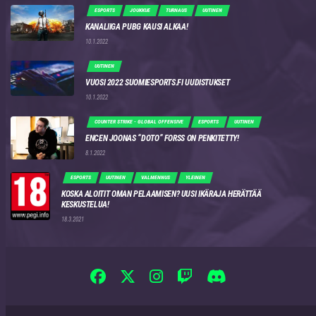
ESPORTS
JOUKKUE
TURNAUS
UUTINEN
KANALIIGA PUBG KAUSI ALKAA!
10.1.2022
UUTINEN
VUOSI 2022 SUOMIESPORTS.FI UUDISTUKSET
10.1.2022
COUNTER STRIKE - GLOBAL OFFENSIVE
ESPORTS
UUTINEN
ENCEN JOONAS “DOTO” FORSS ON PENKITETTY!
8.1.2022
ESPORTS
UUTINEN
VALMENNUS
YLEINEN
KOSKA ALOITIT OMAN PELAAMISEN? UUSI IKÄRAJA HERÄTTÄÄ
KESKUSTELUA!
18.3.2021