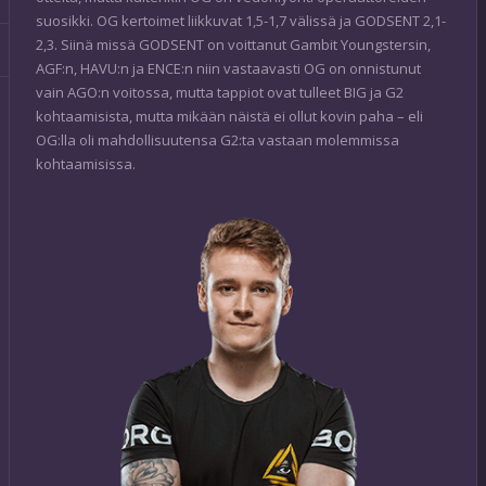
suosikki. OG kertoimet liikkuvat 1,5-1,7 välissä ja GODSENT 2,1-
2,3. Siinä missä GODSENT on voittanut Gambit Youngstersin,
AGF:n, HAVU:n ja ENCE:n niin vastaavasti OG on onnistunut
vain AGO:n voitossa, mutta tappiot ovat tulleet BIG ja G2
kohtaamisista, mutta mikään näistä ei ollut kovin paha – eli
OG:lla oli mahdollisuutensa G2:ta vastaan molemmissa
kohtaamisissa.