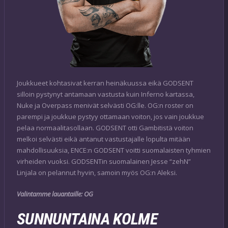
Joukkueet kohtasivat kerran heinäkuussa eikä GODSENT
silloin pystynyt antamaan vastusta kuin Inferno kartassa,
Nuke ja Overpass menivät selvästi OG:lle. OG:n roster on
parempi ja joukkue pystyy ottamaan voiton, jos vain joukkue
pelaa normaalitasollaan. GODSENT otti Gambitistä voiton
melkoi selvästi eikä antanut vastustajalle lopulta mitään
mahdollisuuksia, ENCE:n GODSENT voitti suomalaisten tyhmien
virheiden vuoksi. GODSENTin suomalainen Jesse “zehN”
Linjala on pelannut hyvin, samoin myös OG:n Aleksi.
Valintamme lauantaille: OG
SUNNUNTAINA KOLME