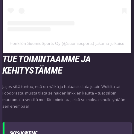
Henkilön SuomieSports Oy (@suomiesports) jakama julkaisu
TUE TOIMINTAAMME JA
KEHITYSTÄMME
Ja jos siltä tuntuu, että on nälkä ja haluaisit tilata jotain Woltilta tai
Foodorasta, muista tilata se näiden linkkien kautta – tuet silloin
muutamalla sentillä meidän toimintaa, eikä se maksa sinulle yhtään
sen enempää!
SKYSHOWTIME