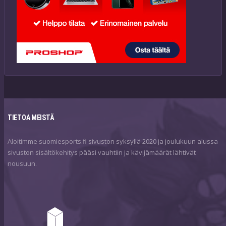
TIETOA MEISTÄ
Aloitimme suomiesports.fi sivuston syksyllä 2020 ja joulukuun alussa
sivuston sisältökehitys pääsi vauhtiin ja kävijämäärät lähtivät
nousuun.