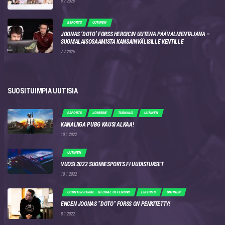
8.7.2026
ESPORTS
UUTINEN
JOONAS ‘DOTO’ FORSS HEROICIN UUTENA PÄÄVALMENTAJANA –
SUOMALAISOSAAMISTA KANSAINVÄLISILLE KENTILLE
7.7.2026
SUOSITUIMPIA UUTISIA
ESPORTS
JOUKKUE
TURNAUS
UUTINEN
KANALIIGA PUBG KAUSI ALKAA!
10.1.2022
UUTINEN
VUOSI 2022 SUOMIESPORTS.FI UUDISTUKSET
10.1.2022
COUNTER STRIKE - GLOBAL OFFENSIVE
ESPORTS
UUTINEN
ENCEN JOONAS “DOTO” FORSS ON PENKITETTY!
8.1.2022