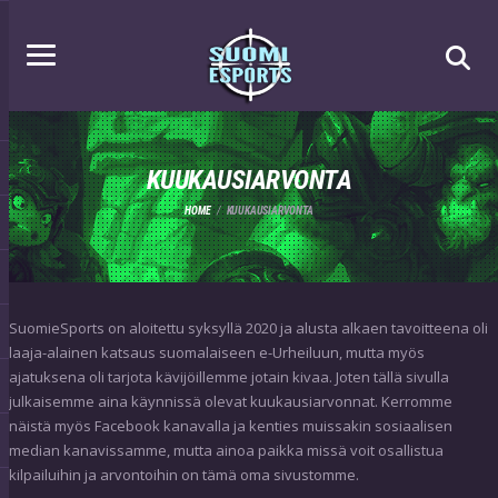
KUUKAUSIARVONTA
HOME
KUUKAUSIARVONTA
SuomieSports on aloitettu syksyllä 2020 ja alusta alkaen tavoitteena oli
laaja-alainen katsaus suomalaiseen e-Urheiluun, mutta myös
ajatuksena oli tarjota kävijöillemme jotain kivaa. Joten tällä sivulla
julkaisemme aina käynnissä olevat kuukausiarvonnat. Kerromme
näistä myös Facebook kanavalla ja kenties muissakin sosiaalisen
median kanavissamme, mutta ainoa paikka missä voit osallistua
kilpailuihin ja arvontoihin on tämä oma sivustomme.