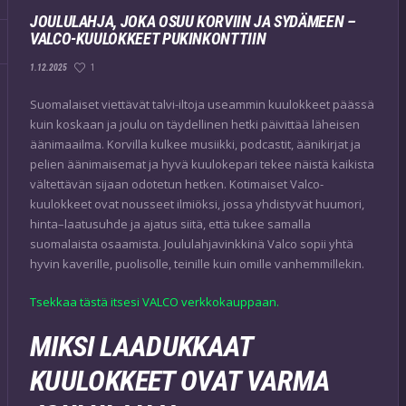
JOULULAHJA, JOKA OSUU KORVIIN JA SYDÄMEEN –
VALCO-KUULOKKEET PUKINKONTTIIN
1
1.12.2025
Suomalaiset viettävät talvi-iltoja useammin kuulokkeet päässä
kuin koskaan ja joulu on täydellinen hetki päivittää läheisen
äänimaailma. Korvilla kulkee musiikki, podcastit, äänikirjat ja
pelien äänimaisemat ja hyvä kuulokepari tekee näistä kaikista
vältettävän sijaan odotetun hetken. Kotimaiset Valco-
kuulokkeet ovat nousseet ilmiöksi, jossa yhdistyvät huumori,
hinta–laatusuhde ja ajatus siitä, että tukee samalla
suomalaista osaamista. Joululahjavinkkinä Valco sopii yhtä
hyvin kaverille, puolisolle, teinille kuin omille vanhemmillekin.
Tsekkaa tästä itsesi VALCO verkkokauppaan.
MIKSI LAADUKKAAT
KUULOKKEET OVAT VARMA