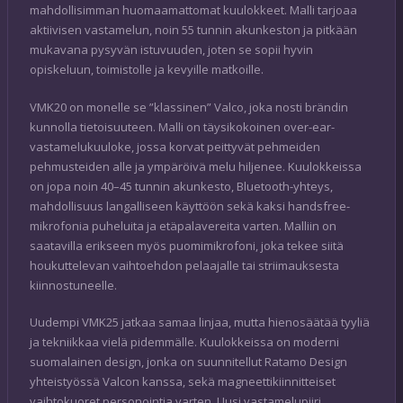
mahdollisimman huomaamattomat kuulokkeet. Malli tarjoaa
aktiivisen vastamelun, noin 55 tunnin akunkeston ja pitkään
mukavana pysyvän istuvuuden, joten se sopii hyvin
opiskeluun, toimistolle ja kevyille matkoille.
VMK20 on monelle se ”klassinen” Valco, joka nosti brändin
kunnolla tietoisuuteen. Malli on täysikokoinen over-ear-
vastamelukuuloke, jossa korvat peittyvät pehmeiden
pehmusteiden alle ja ympäröivä melu hiljenee. Kuulokkeissa
on jopa noin 40–45 tunnin akunkesto, Bluetooth-yhteys,
mahdollisuus langalliseen käyttöön sekä kaksi handsfree-
mikrofonia puheluita ja etäpalavereita varten. Malliin on
saatavilla erikseen myös puomimikrofoni, joka tekee siitä
houkuttelevan vaihtoehdon pelaajalle tai striimauksesta
kiinnostuneelle.
Uudempi VMK25 jatkaa samaa linjaa, mutta hienosäätää tyyliä
ja tekniikkaa vielä pidemmälle. Kuulokkeissa on moderni
suomalainen design, jonka on suunnitellut Ratamo Design
yhteistyössä Valcon kanssa, sekä magneettikiinnitteiset
vaihtokuoret personointia varten. Uusi vastamelupiiri,