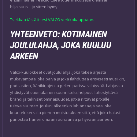
ensimmäinen reaktio tulee todennäköisesti olemaan
hiljaisuus – ja sitten hymy.
Tsekkaa tästä itsesi VALCO verkkokauppaan.
YHTEENVETO: KOTIMAINEN
JOULULAHJA, JOKA KUULUU
ARKEEN
Valco-kuulokkeet ovat joululahja, joka tekee arjesta
mukavampaa joka päivä ja joka ilahduttaa erityisesti musiikin,
podcastien, äänikirjojen ja pelien parissa viihtyvää. Lahjassa
yhdistyvät suomalainen suunnittelu, helposti lähestyttävä
brändi ja tekniset ominaisuudet, jotka riittävät pitkälle
tulevaisuuteen. Joulun jälkeenkin lahjansaaja saa joka
kuuntelukerralla pienen muistutuksen siitä, että joku halusi
panostaa hänen omaan rauhaansa ja hyvään ääneen.