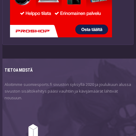
TIETOA MEISTÄ
Aloitimme suomiesports.fi sivuston syksyllä 2020 ja joulukuun alussa
sivuston sisältökehitys pääsi vauhtiin ja kävijämäärät lähtivät
nousuun.