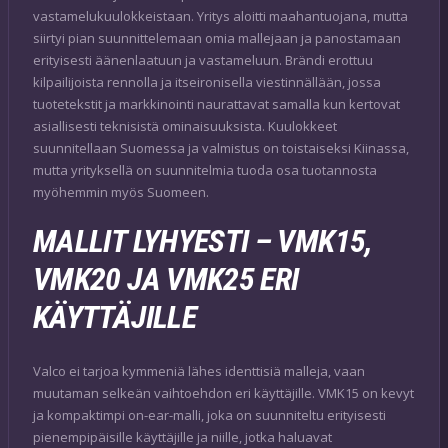
vastamelukuulokkeistaan. Yritys aloitti maahantuojana, mutta
siirtyi pian suunnittelemaan omia mallejaan ja panostamaan
erityisesti äänenlaatuun ja vastameluun. Brändi erottuu
kilpailijoista rennolla ja itseironisella viestinnällään, jossa
tuotetekstit ja markkinointi naurattavat samalla kun kertovat
asiallisesti teknisistä ominaisuuksista. Kuulokkeet
suunnitellaan Suomessa ja valmistus on toistaiseksi Kiinassa,
mutta yrityksellä on suunnitelmia tuoda osa tuotannosta
myöhemmin myös Suomeen.
MALLIT LYHYESTI – VMK15,
VMK20 JA VMK25 ERI
KÄYTTÄJILLE
Valco ei tarjoa kymmeniä lähes identtisiä malleja, vaan
muutaman selkeän vaihtoehdon eri käyttäjille. VMK15 on kevyt
ja kompaktimpi on-ear-malli, joka on suunniteltu erityisesti
pienempipäisille käyttäjille ja niille, jotka haluavat