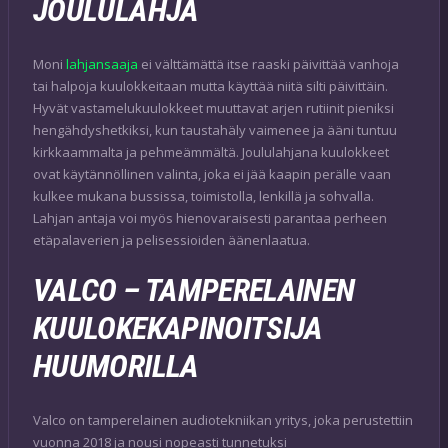
JOULULAHJA
Moni
lahjansaaja
ei välttämättä itse raaski päivittää vanhoja
tai halpoja kuulokkeitaan mutta käyttää niitä silti päivittäin.
Hyvät vastamelukuulokkeet muuttavat arjen rutiinit pieniksi
hengähdyshetkiksi, kun taustahäly vaimenee ja ääni tuntuu
kirkkaammalta ja pehmeämmältä. Joululahjana kuulokkeet
ovat käytännöllinen valinta, joka ei jää kaapin perälle vaan
kulkee mukana bussissa, toimistolla, lenkillä ja sohvalla.
Lahjan antaja voi myös hienovaraisesti parantaa perheen
etäpalaverien ja pelisessioiden äänenlaatua.
VALCO – TAMPERELAINEN
KUULOKEKAPINOITSIJA
HUUMORILLA
Valco on tamperelainen audiotekniikan yritys, joka perustettiin
vuonna 2018 ja nousi nopeasti tunnetuksi