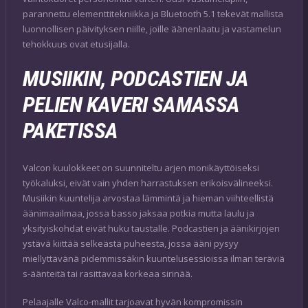
parannettu elementtitekniikka ja Bluetooth 5.1 tekevät mallista
luonnollisen päivityksen niille, joille äänenlaatu ja vastamelun
tehokkuus ovat etusijalla.
MUSIIKIN, PODCASTIEN JA
PELIEN KAVERI SAMASSA
PAKETISSA
Valcon kuulokkeet on suunniteltu arjen monikäyttöiseksi
työkaluksi, eivät vain yhden harrastuksen erikoisvälineeksi.
Musiikin kuuntelija arvostaa lämmintä ja hieman viihteellistä
äänimaailmaa, jossa basso jaksaa potkia mutta laulu ja
yksityiskohdat eivät huku taustalle. Podcastien ja äänikirjojen
ystävä kiittää selkeästä puheesta, jossa ääni pysyy
miellyttävänä pidemmissäkin kuuntelusessioissa ilman teräviä
s-äänteitä tai rasittavaa korkeaa sirinää.
Pelaajalle Valco-mallit tarjoavat hyvän kompromissin