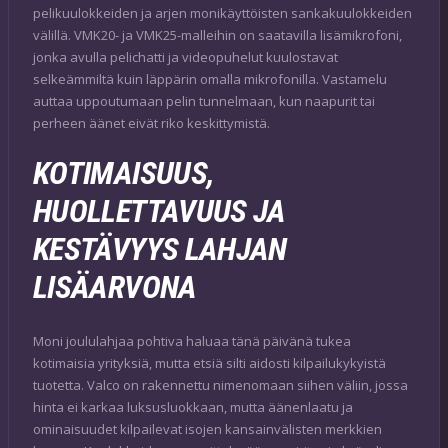
pelikuulokkeiden ja arjen monikäyttöisten sankakuulokkeiden
välillä. VMK20- ja VMK25-malleihin on saatavilla lisämikrofoni,
jonka avulla pelichatti ja videopuhelut kuulostavat
selkeämmiltä kuin läppärin omalla mikrofonilla. Vastamelu
auttaa uppoutumaan pelin tunnelmaan, kun naapurit tai
perheen äänet eivät riko keskittymistä.
KOTIMAISUUS,
HUOLLETTAVUUS JA
KESTÄVYYS LAHJAN
LISÄARVONA
Moni joululahjaa pohtiva haluaa tänä päivänä tukea
kotimaisia yrityksiä, mutta etsiä silti aidosti kilpailukykyistä
tuotetta. Valco on rakennettu nimenomaan siihen väliin, jossa
hinta ei karkaa luksusluokkaan, mutta äänenlaatu ja
ominaisuudet kilpailevat isojen kansainvälisten merkkien