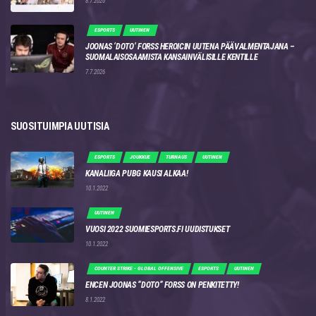
8.7.2026
ESPORTS
UUTINEN
JOONAS ‘DOTO’ FORSS HEROICIN UUTENA PÄÄVALMENTAJANA –
SUOMALAISOSAAMISTA KANSAINVÄLISILLE KENTILLE
7.7.2026
SUOSITUIMPIA UUTISIA
ESPORTS
JOUKKUE
TURNAUS
UUTINEN
KANALIIGA PUBG KAUSI ALKAA!
10.1.2022
UUTINEN
VUOSI 2022 SUOMIESPORTS.FI UUDISTUKSET
10.1.2022
COUNTER STRIKE - GLOBAL OFFENSIVE
ESPORTS
UUTINEN
ENCEN JOONAS “DOTO” FORSS ON PENKITETTY!
8.1.2022