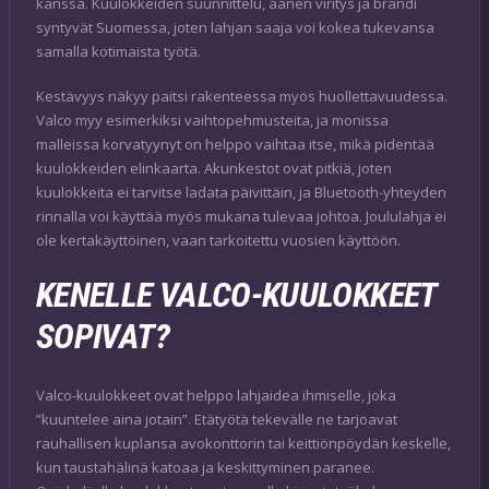
kanssa. Kuulokkeiden suunnittelu, äänen viritys ja brändi
syntyvät Suomessa, joten lahjan saaja voi kokea tukevansa
samalla kotimaista työtä.
Kestävyys näkyy paitsi rakenteessa myös huollettavuudessa.
Valco myy esimerkiksi vaihtopehmusteita, ja monissa
malleissa korvatyynyt on helppo vaihtaa itse, mikä pidentää
kuulokkeiden elinkaarta. Akunkestot ovat pitkiä, joten
kuulokkeita ei tarvitse ladata päivittäin, ja Bluetooth-yhteyden
rinnalla voi käyttää myös mukana tulevaa johtoa. Joululahja ei
ole kertakäyttöinen, vaan tarkoitettu vuosien käyttöön.
KENELLE VALCO-KUULOKKEET
SOPIVAT?
Valco-kuulokkeet ovat helppo lahjaidea ihmiselle, joka
”kuuntelee aina jotain”. Etätyötä tekevälle ne tarjoavat
rauhallisen kuplansa avokonttorin tai keittiönpöydän keskelle,
kun taustahälinä katoaa ja keskittyminen paranee.