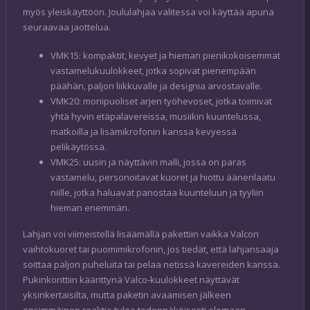
myös yleiskäyttöön. Joululahjaa valitessa voi käyttää apuna
seuraavaa jaottelua.
VMK15: kompaktit, kevyet ja hieman pienikokoisemmat
vastamelukuulokkeet, jotka sopivat pienempään
päähän, paljon liikkuvalle ja designia arvostavalle.
VMK20: monipuoliset arjen työhevoset, jotka toimivat
yhtä hyvin etäpalavereissa, musiikin kuuntelussa,
matkoilla ja lisämikrofonin kanssa kevyessä
pelikäytössä.
VMK25: uusin ja näyttävin malli, jossa on paras
vastamelu, personoitavat kuoret ja hiottu äänenlaatu
niille, jotka haluavat panostaa kuunteluun ja tyyliin
hieman enemmän.
Lahjan voi viimeistellä lisäämällä pakettiin vaikka Valcon
vaihtokuoret tai puomimikrofonin, jos tiedät, että lahjansaaja
soittaa paljon puheluita tai pelaa netissä kavereiden kanssa.
Pukinkonttiin käärittynä Valco-kuulokkeet näyttävät
yksinkertaisilta, mutta paketin avaamisen jälkeen