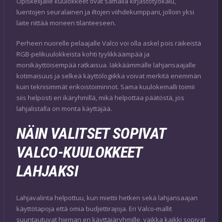
Opiskelijalle kuulokkeet ovat samalla kirjastotyökalu,
luentojen seuralainen ja iltojen viihdekumppani, jolloin yksi
laite riittää moneen tilanteeseen.
Perheen nuorelle pelaajalle Valco voi olla askel pois räikeistä
RGB-pelikuulokkeista kohti tyylikkäämpää ja
monikäyttöisempää ratkaisua. Iäkkäämmälle lahjansaajalle
kotimaisuus ja selkeä käyttölogiikka voivat merkitä enemmän
kuin teknisimmät erikoistoiminnot. Sama kuulokemalli toimii
siis helposti eri ikäryhmillä, mikä helpottaa päätöstä, jos
lahjalistalla on monta käyttäjää.
NÄIN VALITSET SOPIVAT
VALCO-KUULOKKEET
LAHJAKSI
Lahjavalinta helpottuu, kun miettii hetken sekä lahjansaajan
käyttötapoja että omia budjettirajoja. Eri Valco-mallit
suuntautuvat hieman eri käyttäjäryhmille, vaikka kaikki sopivat