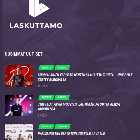
UUSIMMAT UUTISET
ESPORTS
UUTINEN
SUOMALAINEN ESPORTS-KENTTÄ SAA UUTTA TUULTA – JIMPPHAT
SIIRTYY AURORALLE
19.7.2026
ESPORTS
UUTINEN
JIMPPHAT AVAA MOUZ:STA LÄHTÖÄÄN JA UUTTA ALKUA
AURORASSA
9.7.2026
ESPORTS
TURNAUS
PARIISI NOSTAA ESPORTSIN UUDELLE LAVALLE