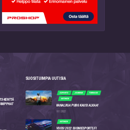
SUOSITUIMPIA UUTISIA
ESPORTS
JOUKKUE
TURNAUS
UUTINEN
TS-KENTTÄ
 JIMPPHAT
KANALIIGA PUBG KAUSI ALKAA!
10.1.2022
UUTINEN
VUOSI 2022 SUOMIESPORTS.FI