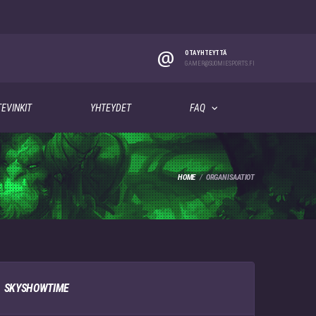
@
OTA YHTEYTTÄ
GAMER@SUOMIESPORTS.FI
EVINKIT
YHTEYDET
FAQ
HOME
ORGANISAATIOT
SKYSHOWTIME