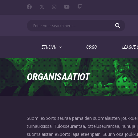
ETUSIVU
CS:GO
LEAGUE 
ORGANISAATIOT
Suomi eSports seuraa parhaiden suomalaisten joukkueide
turnauksissa. Tulosseurantaa, otteluseurantaa, huhuja j
suomalaistan eSports lajia eteenpäin. Suurin osa joukk