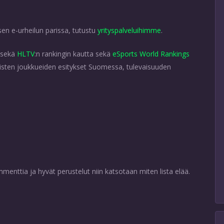
sen e-urheilun parissa, tutustu
yrityspalveluihimme
.
 sekä
HLTV
:n rankingin kautta sekä
eSports World Rankings
sten joukkueiden esitykset Suomessa, tulevaisuuden
mmenttia ja hyvät perustelut niin katsotaan miten lista elää.