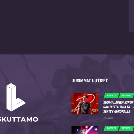
UUSIMMAT UUTISET
ESPORTS
UUTINEN
SUOMALAINEN ESPOR
SAA UUTTA TUULTA –
SIIRTYY AURORALLE
19.7.2026
ESPORTS
UUTINEN