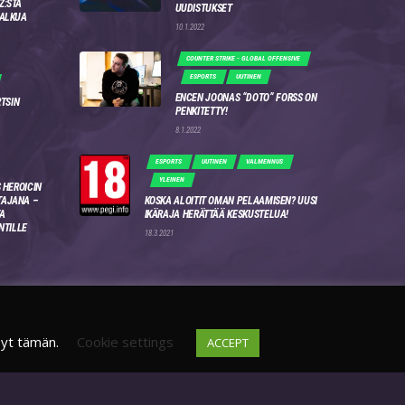
Z:STA
UUDISTUKSET
 ALKUA
10.1.2022
COUNTER STRIKE - GLOBAL OFFENSIVE
ESPORTS
UUTINEN
ENCEN JOONAS “DOTO” FORSS ON
RTSIN
PENKITETTY!
8.1.2022
ESPORTS
UUTINEN
VALMENNUS
YLEINEN
 HEROICIN
AJANA –
KOSKA ALOITIT OMAN PELAAMISEN? UUSI
A
IKÄRAJA HERÄTTÄÄ KESKUSTELUA!
NTILLE
18.3.2021
syt tämän.
Cookie settings
ACCEPT
DISCORD
FI
4WSEK9X