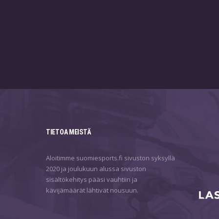
TIETOA MEISTÄ
Aloitimme suomiesports.fi sivuston syksyllä
2020 ja joulukuun alussa sivuston
sisältökehitys pääsi vauhtiin ja
kävijämäärät lähtivät nousuun.