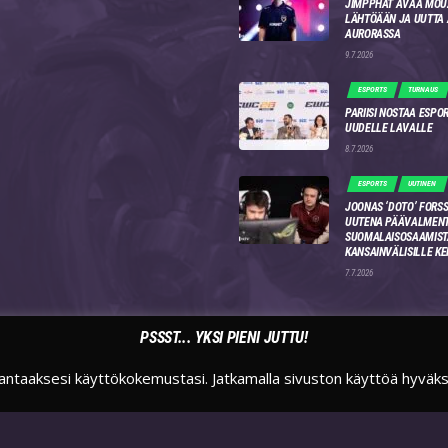
JIMPPHAT AVAA MOU
LÄHTÖÄÄN JA UUTTA
AURORASSA
9.7.2026
ESPORTS
TURNAUS
PARIISI NOSTAA ESPO
UUDELLE LAVALLE
8.7.2026
ESPORTS
UUTINEN
JOONAS ‘DOTO’ FORSS
UUTENA PÄÄVALMENT
SUOMALAISOSAAMIST
KANSAINVÄLISILLE KE
7.7.2026
PSSST... YKSI PIENI JUTTU!
antaaksesi käyttökokemustasi. Jatkamalla sivuston käyttöä hyväk
TWITTER
INSTAGRAM
TWITCH
SUOMIESPORTSFI
SUOMIESPORTS
SUOMIESPORTS