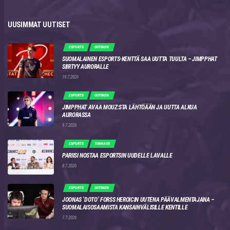
UUSIMMAT UUTISET
ESPORTS
UUTINEN
SUOMALAINEN ESPORTS-KENTTÄ SAA UUTTA TUULTA – JIMPPHAT
SIIRTYY AURORALLE
19.7.2026
ESPORTS
UUTINEN
JIMPPHAT AVAA MOUZ:STA LÄHTÖÄÄN JA UUTTA ALKUA
AURORASSA
9.7.2026
ESPORTS
TURNAUS
PARIISI NOSTAA ESPORTSIN UUDELLE LAVALLE
8.7.2026
ESPORTS
UUTINEN
JOONAS ‘DOTO’ FORSS HEROICIN UUTENA PÄÄVALMENTAJANA –
SUOMALAISOSAAMISTA KANSAINVÄLISILLE KENTILLE
7.7.2026