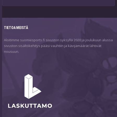
TIETOA MEISTÄ
Aloitimme suomiesports.fi sivuston syksyllä 2020 ja joulukuun alussa
sivuston sisältökehitys pääsi vauhtiin ja kävijämäärät lähtivät
nousuun.