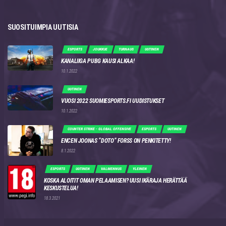
SUOSITUIMPIA UUTISIA
ESPORTS
JOUKKUE
TURNAUS
UUTINEN
KANALIIGA PUBG KAUSI ALKAA!
10.1.2022
UUTINEN
VUOSI 2022 SUOMIESPORTS.FI UUDISTUKSET
10.1.2022
COUNTER STRIKE - GLOBAL OFFENSIVE
ESPORTS
UUTINEN
ENCEN JOONAS “DOTO” FORSS ON PENKITETTY!
8.1.2022
ESPORTS
UUTINEN
VALMENNUS
YLEINEN
KOSKA ALOITIT OMAN PELAAMISEN? UUSI IKÄRAJA HERÄTTÄÄ
KESKUSTELUA!
18.3.2021