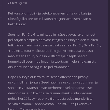
131
4.2.2022
Pelikonsoli-, mobiili- ja tietokonepelien johtava julkaisija,
Ubisoft julkaisee pelin lisäosatrilogian viimeisen osan 8.
helmikuuta.’
Suositun Far Cry 6 -toimintapelin lisäosat ovat rakentuneet
pelisarjan aiempien päävastustajien häiriintyneiden mielten
tutkimiseen. Aiemmin osansa ovat saaneet Far Cry 3- ja Far Cry
4 -peleistä tutut mielipuolet. Trilogian viimeisessä osassa
matkataan Far Cry 5 -pelin kulttijohtaja Joseph Seedin
hurmokselliseen maailmaan ja tutkitaan mielen hajoamista
ainutlaatuisessa roguelite-pelimuodossa.
Hope Countyn aluetta rautaisessa otteessaan pitänyt
uskonnollinen johtaja Seed huomaa uskonsa kadonneen ja
saa näin vastaansa oman perheensä sekä päänsisäiset
demoninsa. Kun kokonaiselta maailmankuvalta viedään
pohja, herää kysymys onko tilanteesta edes mahdollista
selvitä elävänä? Tähän vastaa 8. helmikuuta julkaistava
Joseph: Collapse -lisäosa.