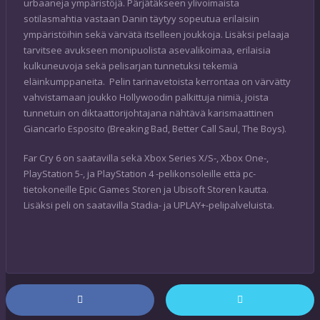
urbaaneja ympäristöjä. Pärjätäkseen ylivoimaista
sotilasmahtia vastaan Danin täytyy sopeutua erilaisiin
ympäristöihin sekä värvätä itselleen joukkoja. Lisäksi pelaaja
tarvitsee avukseen monipuolista asevalikoimaa, erilaisia
kulkuneuvoja sekä pelisarjan tunnetuksi tekemiä
eläinkumppaneita. Pelin tarinavetoista kerrontaa on värvätty
vahvistamaan joukko Hollywoodin palkittuja nimiä, joista
tunnetuin on diktaattorijohtajana nähtävä karismaattinen
Giancarlo Esposito (Breaking Bad, Better Call Saul, The Boys).
Far Cry 6 on saatavilla sekä Xbox Series X/S-, Xbox One-,
PlayStation 5-, ja PlayStation 4 -pelikonsoleille että pc-
tietokoneille Epic Games Storen ja Ubisoft Storen kautta.
Lisäksi peli on saatavilla Stadia- ja UPLAY+-pelipalveluista.