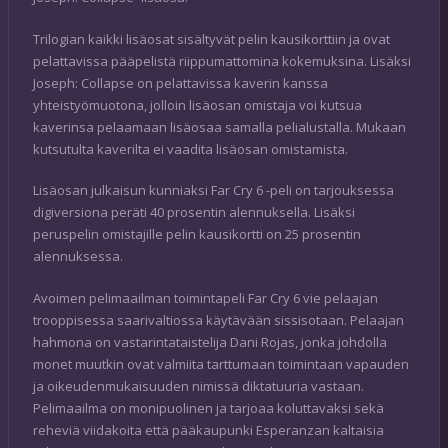
Trilogian kaikki lisäosat sisältyvät pelin kausikorttiin ja ovat
pelattavissa pääpelistä riippumattomina kokemuksina. Lisäksi
Joseph: Collapse on pelattavissa kaverin kanssa
yhteistyömuotona, jolloin lisäosan omistaja voi kutsua
kaverinsa pelaamaan lisäosaa samalla pelialustalla. Mukaan
kutsutulta kaverilta ei vaadita lisäosan omistamista.
Lisäosan julkaisun kunniaksi Far Cry 6 -peli on tarjouksessa
digiversiona peräti 40 prosentin alennuksella. Lisäksi
peruspelin omistajille pelin kausikortti on 25 prosentin
alennuksessa.
Avoimen pelimaailman toimintapeli Far Cry 6 vie pelaajan
trooppisessa saarivaltiossa käytävään sissisotaan. Pelaajan
hahmona on vastarintataistelija Dani Rojas, jonka johdolla
monet muutkin ovat valmiita tarttumaan toimintaan vapauden
ja oikeudenmukaisuuden nimissä diktatuuria vastaan.
Pelimaailma on monipuolinen ja tarjoaa koluttavaksi sekä
reheviä viidakoita että pääkaupunki Esperanzan kaltaisia