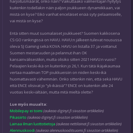
harjoitusmäärät, onko näin? Vaikuttaako valmentajan hyllytys
kuitenkin todellakin näin paljon joukkueen dynamiikkaan, vai
mistä on kyse? Eikö vanhat enceläiset enää syty pelaamiselle,
vai mistä on kyse?
Entä sitten muut suomalaiset joukkueet? Suomen kakkosena
CS:GO rankingissä on HAVU. HAVU:n jälkeen tulevat nousussa
oleva SJ Gaming sekä KOVA. HAVU on listalla 37. ja voittanut
Suomen mestaruuden ja pelannut ihan OK
kansainvälisestikin, mutta olisiko sitten 2021 HAVU:n vuosi?
Pelaajien keski-ikä on kuitenkin jo 26,1. Kun tätä ikäjakaumaa
vertaa maailman TOP-joukkueisiin on niiden keski-ikä
huomattavasti vähemmän. Onko sittenkin niin, että sekä HAVU
että ENCE olisivat jo “yli-ikäisiä”? ENCE on kuitenkin alle 24
vuotias keski-iältään, mutta mitä mieltä olette?
Lue myös muualta:
Mobilepay ei toimi
(aukeaa diginyt.fi sivuston artikkeliin)
Pikasiirto
(aukeaa diginyt.fi sivuston artikkeliin)
Lainaa ilman luottotietoja
(aukeaa nettilainat.fi sivuston artikkeliin)
Alennuskoodi
(aukeaa alennuskooditsuomi.fi sivuston artikkeliin)