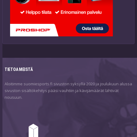
TIETOA MEISTÄ
Aloitimme suomiesports.fi sivuston syksyllä 2020 ja joulukuun alussa
sivuston sisältökehitys pääsi vauhtiin ja kävijämäärät lähtivät
nousuun.