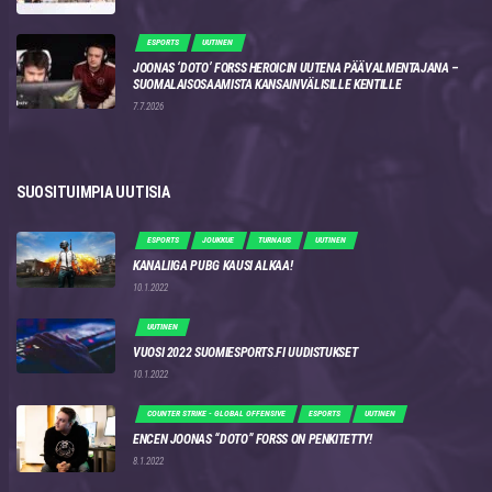
ESPORTS
UUTINEN
JOONAS ‘DOTO’ FORSS HEROICIN UUTENA PÄÄVALMENTAJANA –
SUOMALAISOSAAMISTA KANSAINVÄLISILLE KENTILLE
7.7.2026
SUOSITUIMPIA UUTISIA
ESPORTS
JOUKKUE
TURNAUS
UUTINEN
KANALIIGA PUBG KAUSI ALKAA!
10.1.2022
UUTINEN
VUOSI 2022 SUOMIESPORTS.FI UUDISTUKSET
10.1.2022
COUNTER STRIKE - GLOBAL OFFENSIVE
ESPORTS
UUTINEN
ENCEN JOONAS “DOTO” FORSS ON PENKITETTY!
8.1.2022