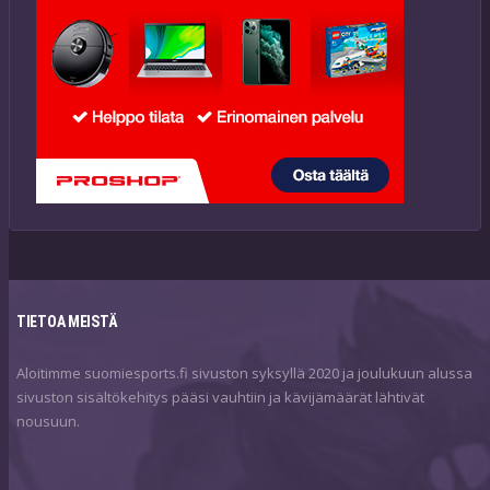
TIETOA MEISTÄ
Aloitimme suomiesports.fi sivuston syksyllä 2020 ja joulukuun alussa
sivuston sisältökehitys pääsi vauhtiin ja kävijämäärät lähtivät
nousuun.