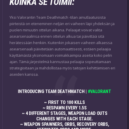
KUINKA SE TOIMII:
Yksi Valorantin Team Deathmatch -tilan ainutlaatuisista
piirteistä on eteneminen neljän eri vaiheen läpi yhdeksän ja
puolen minuutin ottelun aikana. Pelaajat voivat valita
asearsenaalinsa ennen ottelun alkua tai päivittää sitä
herätessään henkiin. Kuitenkin jokaisen vaiheen alkaessa
asearsenaali päivitetään automaattisesti, estäen pelaajia
käyttämästä yksinomaan voimakkaimpia aseita koko pelin
ajan. Tämä järjestelmä kannustaa pelaajia sopeuttamaan
strategioitaan ja mahdollistaa myös taitojen kehittämisen eri
aseiden kanssa.
INTRODUCING TEAM DEATHMATCH |
#VALORANT
~ FIRST TO 100 KILLS
~ RESPAWN EVERY 1.5S
~ 4 DIFFERENT STAGES, WEAPON LOAD OUTS
CHANGES WITH EACH STAGE.
~ WEAPON SPAWNERS, ORBS, RECOVERY ORBS,