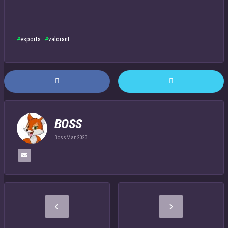
esports
valorant
BOSS
BossMan2023