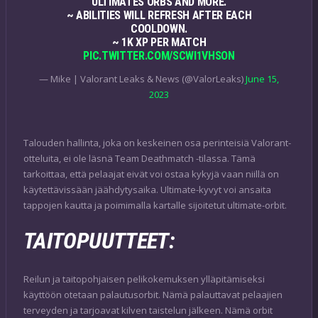
ULTIMATES ORBS AND MORE.
~ ABILITIES WILL REFRESH AFTER EACH
COOLDOWN.
~ 1K XP PER MATCH
PIC.TWITTER.COM/SCWI1VHSON
— Mike | Valorant Leaks & News (@ValorLeaks)
June 15,
2023
Talouden hallinta, joka on keskeinen osa perinteisiä Valorant-
otteluita, ei ole läsnä Team Deathmatch -tilassa. Tämä
tarkoittaa, että pelaajat eivät voi ostaa kykyjä vaan niillä on
käytettävissään jäähdytysaika. Ultimate-kyvyt voi ansaita
tappojen kautta ja poimimalla kartalle sijoitetut ultimate-orbit.
TAITOPUUTTEET:
Reilun ja taitopohjaisen pelikokemuksen ylläpitämiseksi
käyttöön otetaan palautusorbit. Nämä palauttavat pelaajien
terveyden ja tarjoavat kilven taistelun jälkeen. Nämä orbit