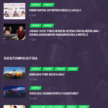
ESPORTS
TURNAUS
PARIISI NOSTAA ESPORTSIN UUDELLE LAVALLE
8.7.2026
ESPORTS
UUTINEN
JOONAS ‘DOTO’ FORSS HEROICIN UUTENA PÄÄVALMENTAJANA –
SUOMALAISOSAAMISTA KANSAINVÄLISILLE KENTILLE
7.7.2026
SUOSITUIMPIA UUTISIA
ESPORTS
JOUKKUE
TURNAUS
UUTINEN
KANALIIGA PUBG KAUSI ALKAA!
10.1.2022
UUTINEN
VUOSI 2022 SUOMIESPORTS.FI UUDISTUKSET
10.1.2022
COUNTER STRIKE - GLOBAL OFFENSIVE
ESPORTS
UUTINEN