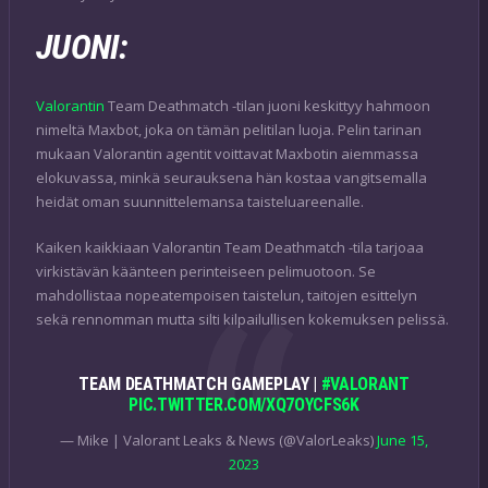
JUONI:
Valorantin
Team Deathmatch -tilan juoni keskittyy hahmoon
nimeltä Maxbot, joka on tämän pelitilan luoja. Pelin tarinan
mukaan Valorantin agentit voittavat Maxbotin aiemmassa
elokuvassa, minkä seurauksena hän kostaa vangitsemalla
heidät oman suunnittelemansa taisteluareenalle.
Kaiken kaikkiaan Valorantin Team Deathmatch -tila tarjoaa
virkistävän käänteen perinteiseen pelimuotoon. Se
mahdollistaa nopeatempoisen taistelun, taitojen esittelyn
sekä rennomman mutta silti kilpailullisen kokemuksen pelissä.
TEAM DEATHMATCH GAMEPLAY |
#VALORANT
PIC.TWITTER.COM/XQ7OYCFS6K
— Mike | Valorant Leaks & News (@ValorLeaks)
June 15,
2023