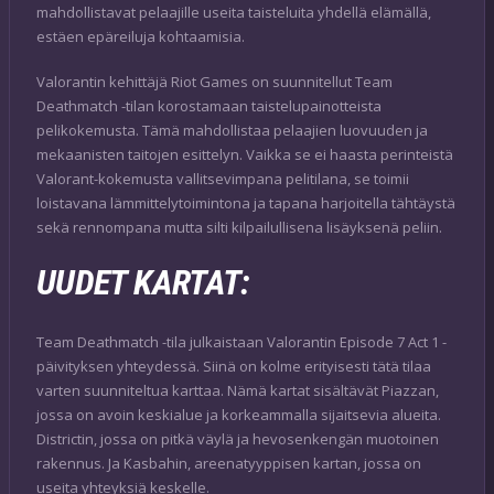
mahdollistavat pelaajille useita taisteluita yhdellä elämällä,
estäen epäreiluja kohtaamisia.
Valorantin kehittäjä Riot Games on suunnitellut Team
Deathmatch -tilan korostamaan taistelupainotteista
pelikokemusta. Tämä mahdollistaa pelaajien luovuuden ja
mekaanisten taitojen esittelyn. Vaikka se ei haasta perinteistä
Valorant-kokemusta vallitsevimpana pelitilana, se toimii
loistavana lämmittelytoimintona ja tapana harjoitella tähtäystä
sekä rennompana mutta silti kilpailullisena lisäyksenä peliin.
UUDET KARTAT:
Team Deathmatch -tila julkaistaan Valorantin Episode 7 Act 1 -
päivityksen yhteydessä. Siinä on kolme erityisesti tätä tilaa
varten suunniteltua karttaa. Nämä kartat sisältävät Piazzan,
jossa on avoin keskialue ja korkeammalla sijaitsevia alueita.
Districtin, jossa on pitkä väylä ja hevosenkengän muotoinen
rakennus. Ja Kasbahin, areenatyyppisen kartan, jossa on
useita yhteyksiä keskelle.