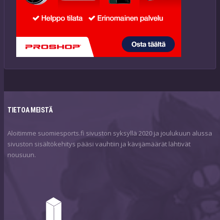
TIETOA MEISTÄ
Aloitimme suomiesports.fi sivuston syksyllä 2020 ja joulukuun alussa
sivuston sisältökehitys pääsi vauhtiin ja kävijämäärät lähtivät
nousuun.