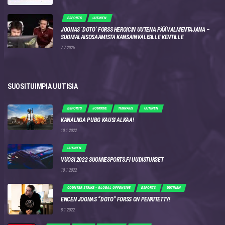
ESPORTS
UUTINEN
JOONAS ‘DOTO’ FORSS HEROICIN UUTENA PÄÄVALMENTAJANA –
SUOMALAISOSAAMISTA KANSAINVÄLISILLE KENTILLE
7.7.2026
SUOSITUIMPIA UUTISIA
ESPORTS
JOUKKUE
TURNAUS
UUTINEN
KANALIIGA PUBG KAUSI ALKAA!
10.1.2022
UUTINEN
VUOSI 2022 SUOMIESPORTS.FI UUDISTUKSET
10.1.2022
COUNTER STRIKE - GLOBAL OFFENSIVE
ESPORTS
UUTINEN
ENCEN JOONAS “DOTO” FORSS ON PENKITETTY!
8.1.2022