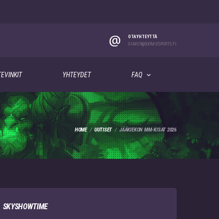
@
OTA YHTEYTTÄ
GAMER@SUOMIESPORTS.FI
EVINKIT
YHTEYDET
FAQ
HOME
UUTISET
JÄÄKIEKON MM-KISAT 2026
SKYSHOWTIME