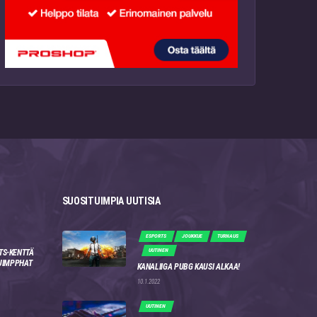
SUOSITUIMPIA UUTISIA
ESPORTS
JOUKKUE
TURNAUS
UUTINEN
TS-KENTTÄ
 JIMPPHAT
KANALIIGA PUBG KAUSI ALKAA!
10.1.2022
UUTINEN