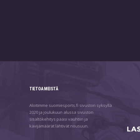
TIETOA MEISTÄ
Aloitimme suomiesports.fi sivuston syksyllä
2020 ja joulukuun alussa sivuston
sisältökehitys pääsi vauhtiin ja
kävijämäärät lähtivät nousuun.