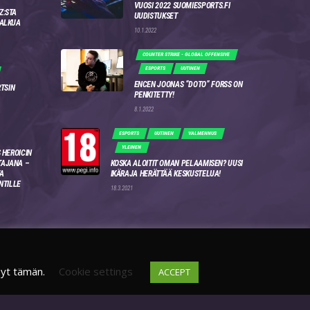
VUOSI 2022 SUOMIESPORTS.FI
Z:STA
UUDISTUKSET
 ALKUA
10.1.2022
COUNTER STRIKE - GLOBAL OFFENSIVE
ESPORTS
UUTINEN
ENCEN JOONAS “DOTO” FORSS ON
RTSIN
PENKITETTY!
8.1.2022
ESPORTS
UUTINEN
VALMENNUS
YLEINEN
 HEROICIN
AJANA –
KOSKA ALOITIT OMAN PELAAMISEN? UUSI
A
IKÄRAJA HERÄTTÄÄ KESKUSTELUA!
NTILLE
18.3.2021
syt tämän.
Cookie settings
ACCEPT
DISCORD
FI
4WSEK9X