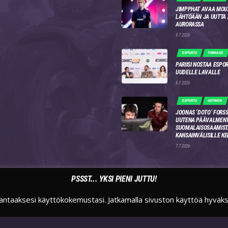
JIMPPHAT AVAA MOU
LÄHTÖÄÄN JA UUTTA
AURORASSA
9.7.2026
ESPORTS
TURNAUS
PARIISI NOSTAA ESPO
UUDELLE LAVALLE
8.7.2026
ESPORTS
UUTINEN
JOONAS ‘DOTO’ FORSS
UUTENA PÄÄVALMENT
SUOMALAISOSAAMIST
KANSAINVÄLISILLE KE
7.7.2026
PSSST... YKSI PIENI JUTTU!
antaaksesi käyttökokemustasi. Jatkamalla sivuston käyttöä hyväk
TWITTER
INSTAGRAM
TWITCH
SUOMIESPORTSFI
SUOMIESPORTS
SUOMIESPORTS