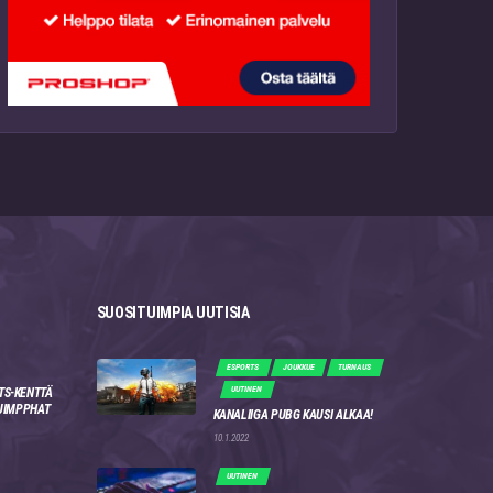
SUOSITUIMPIA UUTISIA
ESPORTS
JOUKKUE
TURNAUS
UUTINEN
TS-KENTTÄ
 JIMPPHAT
KANALIIGA PUBG KAUSI ALKAA!
10.1.2022
UUTINEN