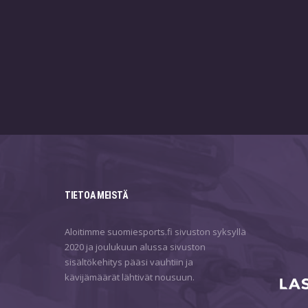
TIETOA MEISTÄ
Aloitimme suomiesports.fi sivuston syksyllä
2020 ja joulukuun alussa sivuston
sisältökehitys pääsi vauhtiin ja
kävijämäärät lähtivät nousuun.