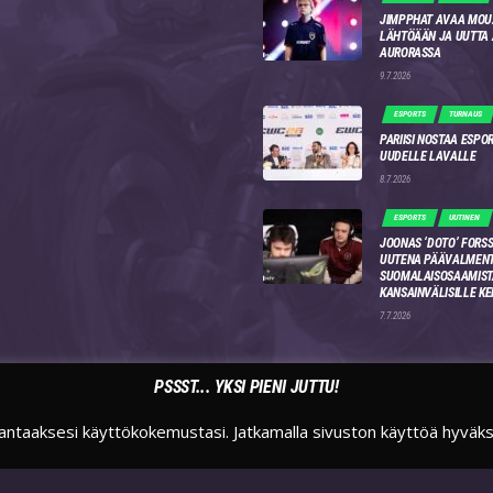
JIMPPHAT AVAA MOU
LÄHTÖÄÄN JA UUTTA
AURORASSA
9.7.2026
ESPORTS
TURNAUS
PARIISI NOSTAA ESPO
UUDELLE LAVALLE
8.7.2026
ESPORTS
UUTINEN
JOONAS ‘DOTO’ FORSS
UUTENA PÄÄVALMENT
SUOMALAISOSAAMIST
KANSAINVÄLISILLE KE
7.7.2026
PSSST... YKSI PIENI JUTTU!
antaaksesi käyttökokemustasi. Jatkamalla sivuston käyttöä hyväk
TWITTER
INSTAGRAM
TWITCH
SUOMIESPORTSFI
SUOMIESPORTS
SUOMIESPORTS