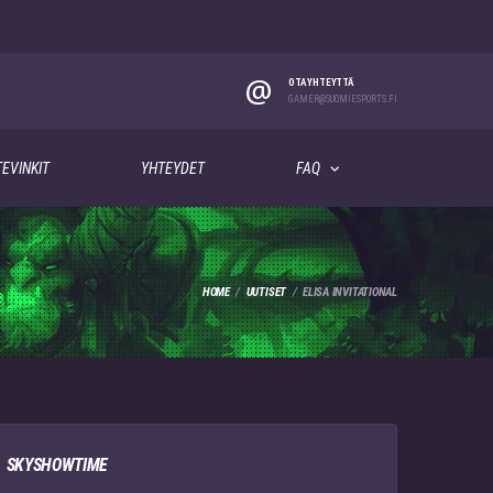
@
OTA YHTEYTTÄ
GAMER@SUOMIESPORTS.FI
EVINKIT
YHTEYDET
FAQ
HOME
UUTISET
ELISA INVITATIONAL
SKYSHOWTIME