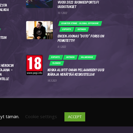
VUOSI 2022 SUOMIESPORTS.FI
Z:STA
UUDISTUKSET
 ALKUA
10.1.2022
COUNTER STRIKE - GLOBAL OFFENSIVE
ESPORTS
UUTINEN
ENCEN JOONAS “DOTO” FORSS ON
RTSIN
PENKITETTY!
8.1.2022
ESPORTS
UUTINEN
VALMENNUS
YLEINEN
 HEROICIN
AJANA –
KOSKA ALOITIT OMAN PELAAMISEN? UUSI
A
IKÄRAJA HERÄTTÄÄ KESKUSTELUA!
NTILLE
18.3.2021
syt tämän.
Cookie settings
ACCEPT
DISCORD
FI
4WSEK9X