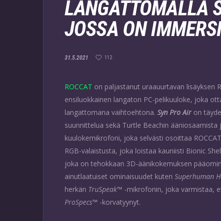
LANGATTOMALLA SY
JOSSA ON IMMERSI
31.5.2021
112
ROCCAT
on paljastanut uraauurtavan lisäyksen
ensiluokkainen langaton PC-pelikuuloke, joka ot
langattomana vaihtoehtona.
Syn Pro Air
on täyde
suunnittelua sekä Turtle Beachin ääniosaamista j
kuulokemikrofoni, joka selvästi osoittaa ROCCAT:
RGB-valaistusta, joka loistaa kauniisti Bionic Shel
joka on tehokkaan 3D-äänikokemuksen pääomin
ainutlaatuiset ominaisuudet kuten
Superhuman H
herkän
TruSpeak
™ -mikrofonin, joka varmistaa, ett
ProSpecs
™ -korvatyynyt.