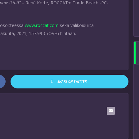
emme ikinä”
– René Korte, ROCCAT:n Turtle Beach -PC-
a osoitteessa
www.roccat.com
sekä valikoiduilta
säkuuta, 2021, 157.99 € (OVH) hintaan.
SHARE ON TWITTER