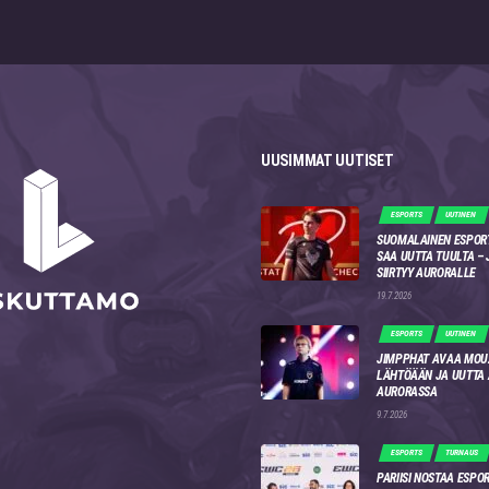
UUSIMMAT UUTISET
ESPORTS
UUTINEN
SUOMALAINEN ESPOR
SAA UUTTA TUULTA –
SIIRTYY AURORALLE
19.7.2026
ESPORTS
UUTINEN
JIMPPHAT AVAA MOU
LÄHTÖÄÄN JA UUTTA
AURORASSA
9.7.2026
ESPORTS
TURNAUS
PARIISI NOSTAA ESPO