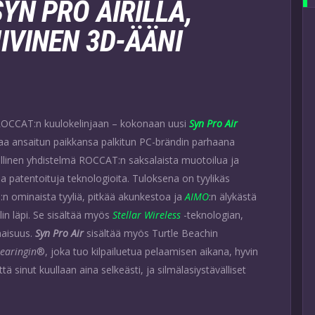
N PRO AIRILLA,
IVINEN 3D-ÄÄNI
 ROCCAT:n kuulokelinjaan – kokonaan uusi
Syn Pro Air
taa ansaitun paikkansa palkitun PC-brändin parhaana
llinen yhdistelmä ROCCAT:n saksalaista muotoilua ja
a patentoituja teknologioita. Tuloksena on tyylikäs
n ominaista tyyliä, pitkää akunkestoa ja
AIMO
:n älykästä
lin läpi. Se sisältää myös
Stellar Wireless
-teknologian,
aisuus.
Syn Pro Air
sisältää myös Turtle Beachin
earingin
®, joka tuo kilpailuetua pelaamisen aikana, hyvin
ä sinut kuullaan aina selkeästi, ja silmälasiystävälliset