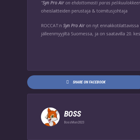
”
Syn Pro Air
on ehdottomasti paras pelikuulokke
oheislaitteiden perustaja & toimitusjohtaja
ROCCAT:n
Syn Pro Air
on nyt ennakkotilattaviss
jälleenmyyjiltä Suomessa, ja on saatavilla 20. ke
SHARE ON FACEBOOK
BOSS
BossMan2023