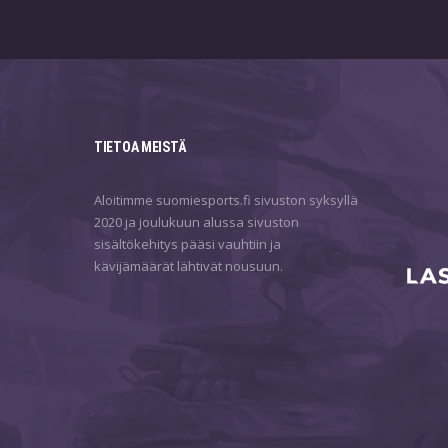
TIETOA MEISTÄ
Aloitimme suomiesports.fi sivuston syksyllä
2020 ja joulukuun alussa sivuston
sisältökehitys pääsi vauhtiin ja
kävijämäärät lähtivät nousuun.