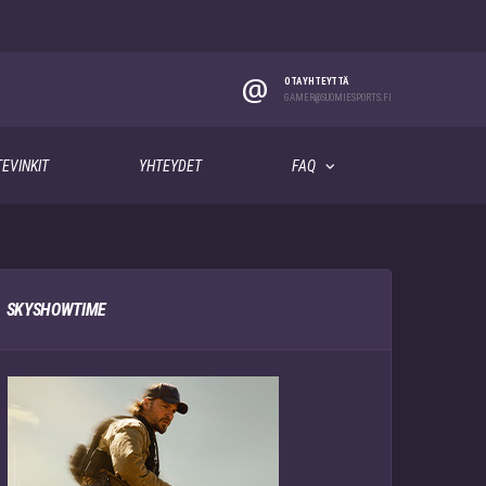
@
OTA YHTEYTTÄ
GAMER@SUOMIESPORTS.FI
EVINKIT
YHTEYDET
FAQ
SKYSHOWTIME