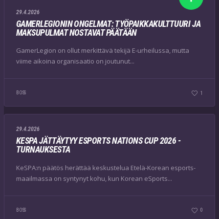
29.4.2026
GAMERLEGIONIN ONGELMAT: TYÖPAIKKAKULTTUURI JA
MAKSUPULMAT NOSTAVAT PÄÄTÄÄN
GamerLegion on ollut merkittävä tekijä E-urheilussa, mutta
viime aikoina organisaatio on joutunut...
BOSS
1
29.4.2026
KESPA JÄTTÄYTYY ESPORTS NATIONS CUP 2026 -
TURNAUKSESTA
KeSPA:n päätös herättää keskustelua Etelä-Korean esports-
maailmassa on syntynyt kohu, kun Korean eSports...
BOSS
0