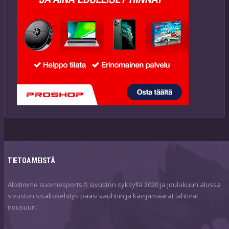
TIETOA MEISTÄ
Aloitimme suomiesports.fi sivuston syksyllä 2020 ja joulukuun alussa
sivuston sisältökehitys pääsi vauhtiin ja kävijämäärät lähtivät
nousuun.