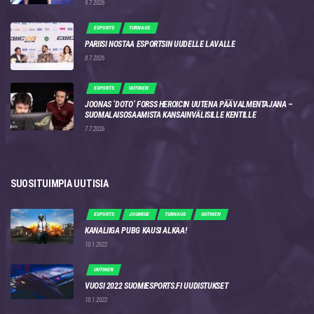
9.7.2026
ESPORTS
TURNAUS
PARIISI NOSTAA ESPORTSIN UUDELLE LAVALLE
8.7.2026
ESPORTS
UUTINEN
JOONAS ‘DOTO’ FORSS HEROICIN UUTENA PÄÄVALMENTAJANA –
SUOMALAISOSAAMISTA KANSAINVÄLISILLE KENTILLE
7.7.2026
SUOSITUIMPIA UUTISIA
ESPORTS
JOUKKUE
TURNAUS
UUTINEN
KANALIIGA PUBG KAUSI ALKAA!
10.1.2022
UUTINEN
VUOSI 2022 SUOMIESPORTS.FI UUDISTUKSET
10.1.2022