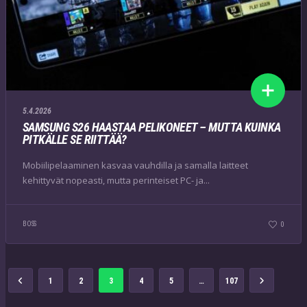
5.4.2026
SAMSUNG S26 HAASTAA PELIKONEET – MUTTA KUINKA
PITKÄLLE SE RIITTÄÄ?
Mobiilipelaaminen kasvaa vauhdilla ja samalla laitteet
kehittyvät nopeasti, mutta perinteiset PC- ja...
BOSS
0
1
2
3
4
5
…
107