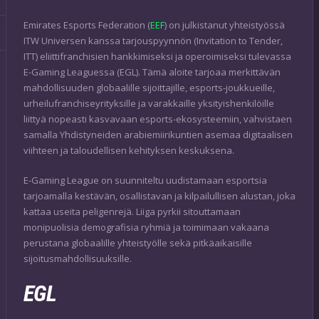
Emirates Esports Federation (
EEF
) on julkistanut yhteistyössä
ITW Universen kanssa tarjouspyynnön (Invitation to Tender,
ITT) eliittifranchisien hankkimiseksi ja operoimiseksi tulevassa
E-Gaming Leaguessa (EGL). Tämä aloite tarjoaa merkittävän
mahdollisuuden globaalille sijoittajille, esports-joukkueille,
urheilufranchiseyrityksille ja varakkaille yksityishenkilöille
liittyä nopeasti kasvavaan esports-ekosysteemiin, vahvistaen
samalla Yhdistyneiden arabiemiirikuntien asemaa digitaalisen
viihteen ja taloudellisen kehityksen keskuksena.
E-Gaming League on suunniteltu uudistamaan esportsia
tarjoamalla kestävän, osallistavan ja kilpailullisen alustan, joka
kattaa useita peligenrejä. Liiga pyrkii sitouttamaan
monipuolisia demografisia ryhmiä ja toimimaan vakaana
perustana globaalille yhteistyölle sekä pitkäaikaisille
sijoitusmahdollisuuksille.
EGL