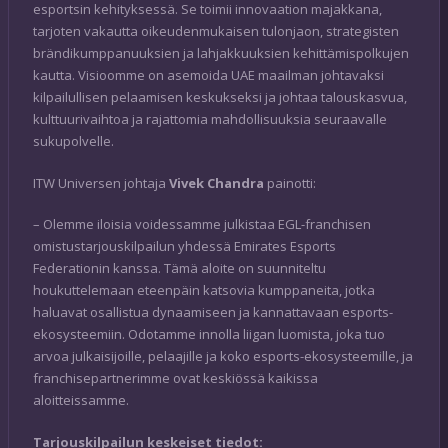
esportsin kehityksessä. Se toimii innovaation majakkana,
tarjoten vakautta oikeudenmukaisen tulonjaon, strategisten
brändikumppanuuksien ja lahjakkuuksien kehittämispolkujen
kautta. Visioomme on asemoida UAE maailman johtavaksi
kilpailullisen pelaamisen keskukseksi ja johtaa talouskasvua,
kulttuurivaihtoa ja rajattomia mahdollisuuksia seuraavalle
sukupolvelle.
ITW Universen johtaja
Vivek Chandra
painotti:
– Olemme iloisia voidessamme julkistaa EGL-franchisen
omistustarjouskilpailun yhdessä Emirates Esports
Federationin kanssa. Tämä aloite on suunniteltu
houkuttelemaan eteenpäin katsovia kumppaneita, jotka
haluavat osallistua dynaamiseen ja kannattavaan esports-
ekosysteemiin. Odotamme innolla liigan luomista, joka tuo
arvoa julkaisijoille, pelaajille ja koko esports-ekosysteemille, ja
franchisepartnerimme ovat keskiössä kaikissa
aloitteissamme.
Tarjouskilpailun keskeiset tiedot: