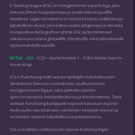
E-Gaming League (EGL) on monigenreinen esports-liiga, joka
kokoaa yhteen huippupelaajia ja -joukkueita eri puolilta
maailmaa. Liigan tavoitteena on tarjota kestävä, osallistava ja
kilpailullinen alusta, joka kattaa useita peligenrejä ja sitouttaa
monipuolisia demografisia ryhmiä. EGL pyrkii toimimaan
vakaana perustana globaalille yhteistyölle sekä pitkäaikaisille
sijoitusmahdollisuuksille.
DOTA2
–
CS2
– FC25 – Mortal Kombet 1 – PUBG Mobile Esports –
Honor Kings
EGL:n franchising-malli tarjoaa sijoittajille mahdollisuuden
elinikäiseen lisenssin omistukseen, osallistumiseen
monigenreiseen liigaan sekä jaettuihin tuloihin
sponsoroinneista, mediaoikeuksista ja oheistuotteista. Tämä
asettaa franchising-kumppanit nopeasti kasvavan esports-
teollisuuden eturintamaan, varmistaen kestävän kasvun ja
arvostetun aseman kilpailullisessa pelaamisessa.
EGL:n virallinen verkkosivusto tarjoaa lisätietoja liigan