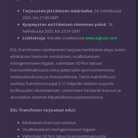
Tarjousten jättämisen määräaika:
24. helmikuuta
2025, klo 21:00 GMT
Kysymysten esittämisen viimeinen päivä:
18.
helmikuuta 2025, klo 23:59 GMT
Lisätietoja:
Vieraile osoitteessa
www.egluae.com
EGL-franchiseen sijoittaminen tarjoaa merkittäviä etuja, kuten
elinikäisen lisenssin omistuksen, osallistumisen
monigenreiseen liigaan, vähintään 50 %:n takuun
lisensointimaksuista sekä jaetut tulot sponsoroinneista,
mediaoikeuksista ja oheistuotteista. Tämä mahdollisuus
asettaa franchisensaajat 5,17 miljardin dollarin esports-
teollisuuden eturintamaan, varmistaen kestävän kasvun ja
arvostetun aseman kilpailullisessa pelaamisessa.
EGL-franchisen tarjoamat edut:
Elinikäinen lisenssin omistus
Osallistuminen monigenreiseen liigaan
Vähintään 50 %:n takuu lisensointimaksuista