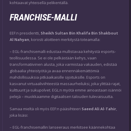
kohtaavat yhteisellä pelikentällä.
FRANCHISE-MALLI
EEF:n presidentti,
Sheikh Sultan Bin Khalifa Bin Shakbout
Al Nahyan
, korosti aloitteen merkitystä toteamalla:
– EGL-franchisemalli edustaa mullistavaa kehitystä esports-
teollisuudessa. Se ei ole pelkästään kehys, vaan
transformatiivinen alusta, joka varmistaa vakauden, edistää
globaalia yhteistyötä ja avaa ennennäkemättömiä
mahdollisuuksia pitkäaikaisille sijoituksille. Esports on
kasvanut virtuaaliviihteestä massaurheiluksi, joka ylittää rajat,
kulttuurit ja sukupolvet. EGL:n myötä emme ainoastaan isännöi
pelejä – muokkaamme digitaalisen talouden tulevaisuutta.
Samaa mieltä oli myös EEF:n pääsihteeri
Saeed Ali Al-Tahir
,
joka lisäsi:
– EGL-franchisemallin lanseeraus merkitsee käännekohtaa