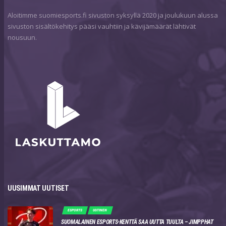
Aloitimme suomiesports.fi sivuston syksyllä 2020 ja joulukuun alussa
sivuston sisältökehitys pääsi vauhtiin ja kävijämäärät lähtivät
nousuun.
UUSIMMAT UUTISET
ESPORTS
UUTINEN
SUOMALAINEN ESPORTS-KENTTÄ SAA UUTTA TUULTA – JIMPPHAT