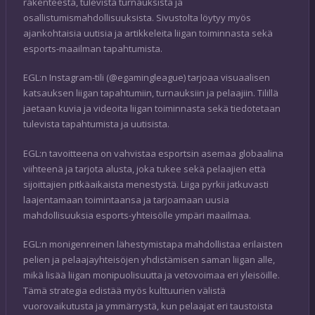
rakenteesta, tulevista turnauksista ja
osallistumismahdollisuuksista. Sivustolta löytyy myös
ajankohtaisia uutisia ja artikkeleita liigan toiminnasta sekä
esports-maailman tapahtumista.
EGL:n Instagram-tili (@egamingleague) tarjoaa visuaalisen
katsauksen liigan tapahtumiin, turnauksiin ja pelaajiin. Tilillä
jaetaan kuvia ja videoita liigan toiminnasta sekä tiedotetaan
tulevista tapahtumista ja uutisista.
EGL:n tavoitteena on vahvistaa esportsin asemaa globaalina
viihteenä ja tarjota alusta, joka tukee sekä pelaajien että
sijoittajien pitkäaikaista menestystä. Liiga pyrkii jatkuvasti
laajentamaan toimintaansa ja tarjoamaan uusia
mahdollisuuksia esports-yhteisölle ympäri maailmaa.
EGL:n monigenreinen lähestymistapa mahdollistaa erilaisten
pelien ja pelaajayhteisöjen yhdistämisen saman liigan alle,
mikä lisää liigan monipuolisuutta ja vetovoimaa eri yleisöille.
Tämä strategia edistää myös kulttuurien välistä
vuorovaikutusta ja ymmärrystä, kun pelaajat eri taustoista