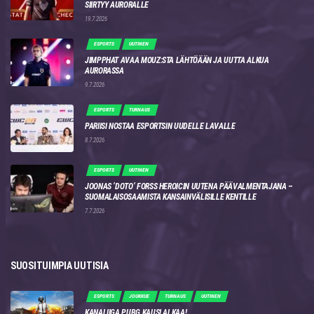
SIIRTYY AURORALLE
19.7.2026
ESPORTS
UUTINEN
JIMPPHAT AVAA MOUZ:STA LÄHTÖÄÄN JA UUTTA ALKUA
AURORASSA
9.7.2026
ESPORTS
TURNAUS
PARIISI NOSTAA ESPORTSIN UUDELLE LAVALLE
8.7.2026
ESPORTS
UUTINEN
JOONAS ‘DOTO’ FORSS HEROICIN UUTENA PÄÄVALMENTAJANA –
SUOMALAISOSAAMISTA KANSAINVÄLISILLE KENTILLE
7.7.2026
SUOSITUIMPIA UUTISIA
ESPORTS
JOUKKUE
TURNAUS
UUTINEN
KANALIIGA PUBG KAUSI ALKAA!