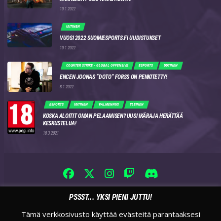
10.1.2022
UUTINEN
VUOSI 2022 SUOMIESPORTS.FI UUDISTUKSET
10.1.2022
COUNTER STRIKE - GLOBAL OFFENSIVE
ESPORTS
UUTINEN
ENCEN JOONAS “DOTO” FORSS ON PENKITETTY!
8.1.2022
ESPORTS
UUTINEN
VALMENNUS
YLEINEN
KOSKA ALOITIT OMAN PELAAMISEN? UUSI IKÄRAJA HERÄTTÄÄ
KESKUSTELUA!
18.3.2021
PSSST... YKSI PIENI JUTTU!
Tämä verkkosivusto käyttää evästeitä parantaaksesi