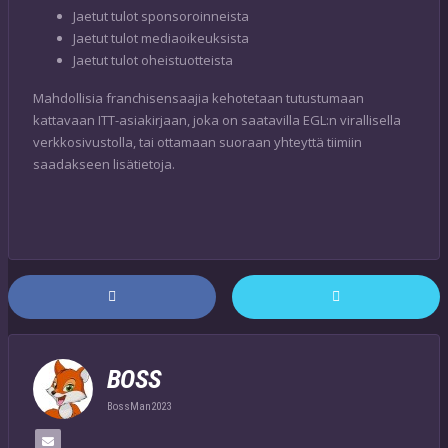
Jaetut tulot sponsoroinneista
Jaetut tulot mediaoikeuksista
Jaetut tulot oheistuotteista
Mahdollisia franchisensaajia kehotetaan tutustumaan
kattavaan ITT-asiakirjaan, joka on saatavilla EGL:n virallisella
verkkosivustolla, tai ottamaan suoraan yhteyttä tiimiin
saadakseen lisätietoja.
BOSS
BossMan2023