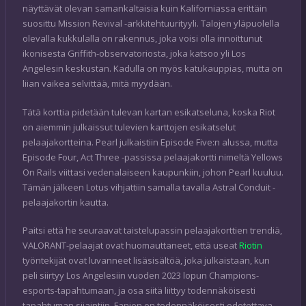
näyttävät olevan samankaltaisia kuin Kaliforniassa erittäin
suosittu Mission Revival -arkkitehtuurityyli. Talojen yläpuolella
olevalla kukkulalla on rakennus, joka voisi olla innoittunut
ikonisesta Griffith-observatoriosta, joka katsoo yli Los
Angelesin keskustan. Kadulla on myös katukauppias, mutta on
liian vaikea selvittää, mitä myydään.
Tätä korttia pidetään tulevan kartan esikatseluna, koska Riot
on aiemmin julkaissut tulevien karttojen esikatselut
pelaajakortteina. Pearl julkaistiin Episode Five:n alussa, mutta
Episode Four, Act Three -passissa pelaajakortti nimeltä Yellows
On Rails viittasi vedenalaiseen kaupunkiin, johon Pearl kuuluu.
Tämän jälkeen Lotus vihjattiin samalla tavalla Astral Conduit -
pelaajakortin kautta.
Paitsi että he seuraavat taistelupassin pelaajakorttien trendiä,
VALORANT-pelaajat ovat huomauttaneet, että useat
Riotin
työntekijät ovat luvanneet lisäsisältöä, joka julkaistaan, kun
peli siirtyy Los Angelesiin vuoden 2023 lopun Champions-
esports-tapahtumaan, ja osa siitä liittyy todennäköisesti
tapahtuman sijaintiin. Fanien on todennäköisesti odotettava