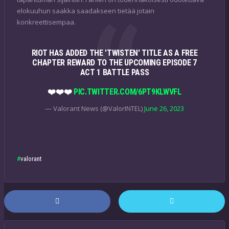
elokuuhun saakka saadakseen tietää jotain
konkreettisempaa.
RIOT HAS ADDED THE 'TWISTEN' TITLE AS A FREE
CHAPTER REWARD TO THE UPCOMING EPISODE 7
ACT 1 BATTLE PASS
❤️❤️❤️
PIC.TWITTER.COM/6PT9KLWVFL
— Valorant News (@ValorINTEL)
June 26, 2023
valorant