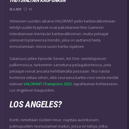
YHDYSVALTAIN KAUPUNKIIN
42
26.6.2023
Viimeisen vuoden aikana VALORANT-pelin karttavalikoimaan
tehdyt uudet lisäykset ovat pakottaneet Riot Gamesin
toteuttamaan kiertävän karttavalikoiman, mutta pelaajat
uskovat löytäneensä trendin, joka on auttanut heitä
ennustamaan, missä uusin kartta sijaitsee.
Salaisuus piilee Episode Seven, Act One -taistelupassin
palkinnoissa, tarkemmin sanottuna pelaajakorteissa, joita
pelaajat voivat ansaita kehittämällä passiaan. Yksi näistä
korteista viittaa siihen, että seuraava kartta voisi viedä meidät
tulevan
VALORANT Champions 2023
-tapahtuman kohteeseen,
Los Angelesin kaupunkiin.
LOS ANGELES?
Kortti, nimeltään Golden Hour, näyttää aurinkoisen,
palmupuiden reunustaman kadun, jossa on taloja, jotka