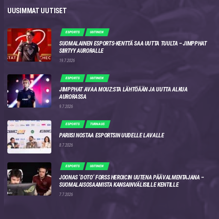
UUSIMMAT UUTISET
ESPORTS
UUTINEN
SUOMALAINEN ESPORTS-KENTTÄ SAA UUTTA TUULTA – JIMPPHAT
SIIRTYY AURORALLE
19.7.2026
ESPORTS
UUTINEN
JIMPPHAT AVAA MOUZ:STA LÄHTÖÄÄN JA UUTTA ALKUA
AURORASSA
9.7.2026
ESPORTS
TURNAUS
PARIISI NOSTAA ESPORTSIN UUDELLE LAVALLE
8.7.2026
ESPORTS
UUTINEN
JOONAS ‘DOTO’ FORSS HEROICIN UUTENA PÄÄVALMENTAJANA –
SUOMALAISOSAAMISTA KANSAINVÄLISILLE KENTILLE
7.7.2026