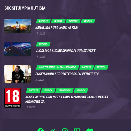
SUOSITUIMPIA UUTISIA
ESPORTS
JOUKKUE
TURNAUS
UUTINEN
KANALIIGA PUBG KAUSI ALKAA!
10.1.2022
UUTINEN
VUOSI 2022 SUOMIESPORTS.FI UUDISTUKSET
10.1.2022
COUNTER STRIKE - GLOBAL OFFENSIVE
ESPORTS
UUTINEN
ENCEN JOONAS “DOTO” FORSS ON PENKITETTY!
8.1.2022
ESPORTS
UUTINEN
VALMENNUS
YLEINEN
KOSKA ALOITIT OMAN PELAAMISEN? UUSI IKÄRAJA HERÄTTÄÄ
KESKUSTELUA!
18.3.2021