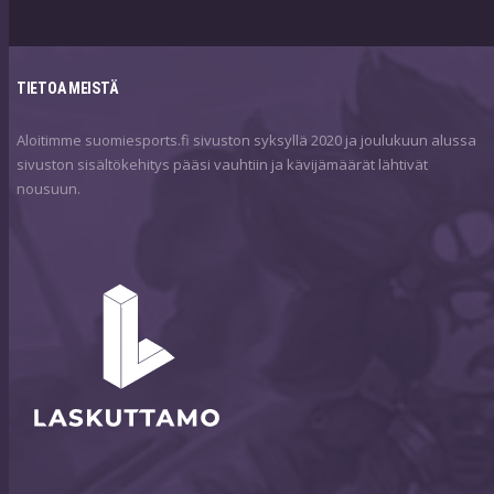
TIETOA MEISTÄ
Aloitimme suomiesports.fi sivuston syksyllä 2020 ja joulukuun alussa
sivuston sisältökehitys pääsi vauhtiin ja kävijämäärät lähtivät
nousuun.