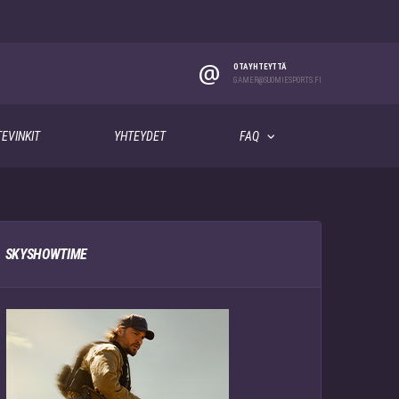
@
OTA YHTEYTTÄ
GAMER@SUOMIESPORTS.FI
EVINKIT
YHTEYDET
FAQ
SKYSHOWTIME