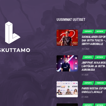
UUSIMMAT UUTISET
ESPORTS
UUTINEN
SUOMALAINEN ESPOR
SAA UUTTA TUULTA –
SIIRTYY AURORALLE
19.7.2026
ESPORTS
UUTINEN
JIMPPHAT AVAA MOU
LÄHTÖÄÄN JA UUTTA
AURORASSA
9.7.2026
ESPORTS
TURNAUS
PARIISI NOSTAA ESPO
UUDELLE LAVALLE
8.7.2026
ESPORTS
UUTINEN