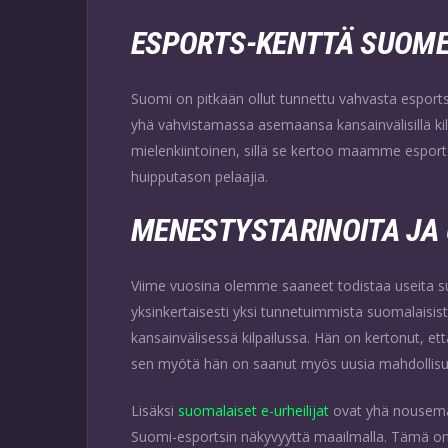
ESPORTS-KENTTÄ SUOM
Suomi on pitkään ollut tunnettu vahvasta esports
yhä vahvistamassa asemaansa kansainvälisillä kil
mielenkiintoinen, sillä se kertoo maamme esport
huipputason pelaajia.
MENESTYSTARINOITA JA 
Viime vuosina olemme saaneet todistaa useita s
yksinkertaisesti yksi tunnetuimmista suomalaisis
kansainvälisessä kilpailussa. Hän on kertonut, ett
sen myötä hän on saanut myös uusia mahdollisuu
Lisäksi
suomalaiset e-urheilijat
ovat yhä nousemass
Suomi-esportsin näkyvyyttä maailmalla. Tämä on o