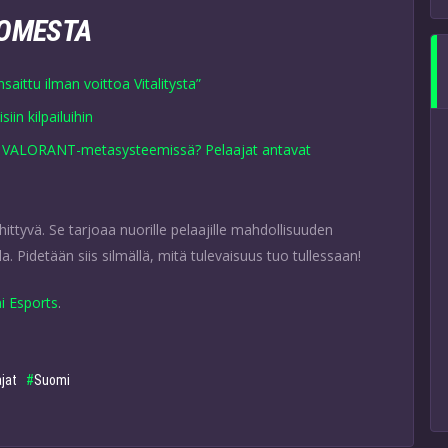
UOMESTA
saittu ilman voittoa Vitalitysta”
iin kilpailuihin
sa VALORANT-metasysteemissä? Pelaajat antavat
ttyvä. Se tarjoaa nuorille pelaajille mahdollisuuden
la. Pidetään siis silmällä, mitä tulevaisuus tuo tullessaan!
i Esports
.
jat
Suomi