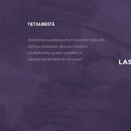
TIETOA MEISTÄ
Aloitimme suomiesports.fi sivuston syksyllä
2020 ja joulukuun alussa sivuston
sisältökehitys pääsi vauhtiin ja
kävijämäärät lähtivät nousuun.