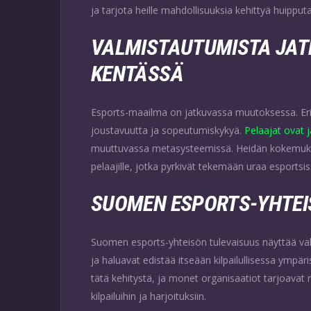
ja tarjota heille mahdollisuuksia kehittyä huipputa
VALMISTAUTUMISTA JA
KENTÄSSÄ
Esports-maailma on jatkuvassa muutoksessa. Erity
joustavuutta ja sopeutumiskykyä.
Pelaajat ovat 
muuttuvassa metasysteemissä. Heidän kokemuksens
pelaajille, jotka pyrkivät tekemään uraa esportsis
SUOMEN ESPORTS-YHTEI
Suomen esports-yhteisön tulevaisuus näyttää va
ja haluavat edistää itseään kilpailullisessa ympär
tätä kehitystä, ja monet organisaatiot tarjoavat 
kilpailuihin ja harjoituksiin.