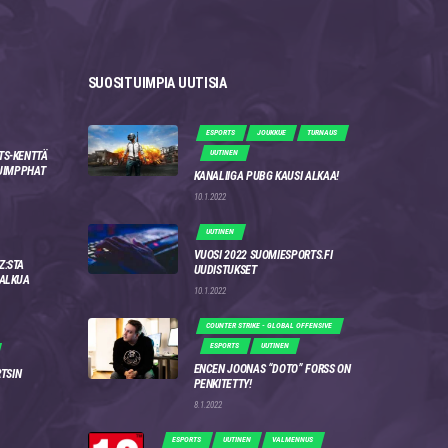
SUOSITUIMPIA UUTISIA
ESPORTS
JOUKKUE
TURNAUS
UUTINEN
TS-KENTTÄ
 JIMPPHAT
KANALIIGA PUBG KAUSI ALKAA!
10.1.2022
UUTINEN
VUOSI 2022 SUOMIESPORTS.FI
Z:STA
UUDISTUKSET
 ALKUA
10.1.2022
COUNTER STRIKE - GLOBAL OFFENSIVE
ESPORTS
UUTINEN
ENCEN JOONAS “DOTO” FORSS ON
RTSIN
PENKITETTY!
8.1.2022
ESPORTS
UUTINEN
VALMENNUS