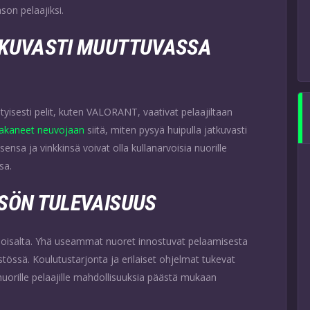
son pelaajiksi.
TKUVASTI MUUTTUVASSA
isesti pelit, kuten VALORANT, vaativat pelaajiltaan
jakaneet neuvojaan
siitä, miten pysyä huipulla jatkuvasti
a ja vinkkinsä voivat olla kullanarvoisia nuorille
sa.
SÖN TULEVAISUUS
loisalta. Yhä useammat nuoret innostuvat pelaamisesta
istössä. Koulutustarjonta ja erilaiset ohjelmat tukevat
nuorille pelaajille mahdollisuuksia päästä mukaan