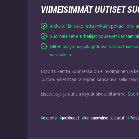
VIIMEISIMMÄT UUTISET S
Aleksib: “En usko, että mikään pokaali olisi an
Suomalaiset e-urheilijat nousevat kansainvälis
Miten pysyä huipulla jatkuvasti muuttuvas
vastauksia
Esports-kenttä Suomessa on elinvoimainen ja kehi
loistaa ja kehittää taitojaan kansainvälisellä tasol
Lisätietoja ja uutisia löydät sivustoltamme:
Suom
esports
joukkueet
kansainväliset kilpailut
Pelaa