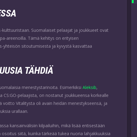
ESSA
-kulttuuristaan. Suomalaiset pelaajat ja joukkueet ovat
pa-areenoilla. Tämä kehitys on erityisen
s-yhteisön sitoutumisesta ja kyvystä kasvattaa
UUSIA TÄHDIÄ
uomalaisia menestystarinoita. Esimerkiksi
Aleksib
,
ta CS:GO-pelaajista, on nostanut joukkueensa korkealle
ä voitto Vitalitysta oli avain heidän menestykseensä, ja
ksia urallaan.
a kansainvälisiin kilpailuihin, mikä lisää entisestään
soitus siitä, kuinka tärkeää tukea nuoria lahjakkuuksia