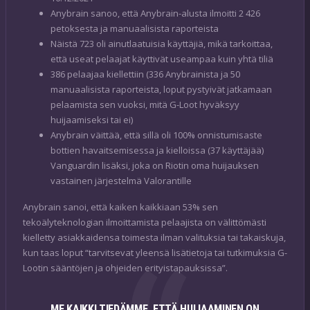
Anybrain sanoo, että Anybrain-alusta ilmoitti 2 426
petoksesta ja manuaalisista raporteista
Näistä 723 oli ainutlaatuisia käyttäjiä, mikä tarkoittaa,
että useat pelaajat käyttivät useampaa kuin yhtä tiliä
386 pelaajaa kiellettiin (336 Anybrainista ja 50
manuaalisista raporteista, loput pystyivät jatkamaan
pelaamista sen vuoksi, mitä G-Loot hyväksyy
huijaamiseksi tai ei)
Anybrain väittää, että sillä oli 100% onnistumisaste
bottien havaitsemisessa ja kielloissa (37 käyttäjää)
Vanguardin lisäksi, joka on Riotin oma huijauksen
vastainen järjestelmä Valorantille
Anybrain sanoi, että kaiken kaikkiaan 53% sen
tekoälyteknologian ilmoittamista pelaajista on välittömästi
kielletty asiakkaidensa toimesta ilman valituksia tai takaiskuja,
kun taas loput “tarvitsevat yleensä lisätietoja tai tutkimuksia G-
Lootin sääntöjen ja ohjeiden erityistapauksissa”.
ME KAIKKI TIEDÄMME, ETTÄ HUIJAAMINEN ON