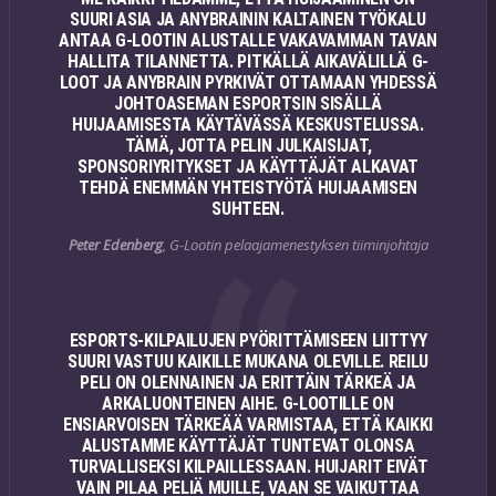
SUURI ASIA JA ANYBRAININ KALTAINEN TYÖKALU
ANTAA G-LOOTIN ALUSTALLE VAKAVAMMAN TAVAN
HALLITA TILANNETTA. PITKÄLLÄ AIKAVÄLILLÄ G-
LOOT JA ANYBRAIN PYRKIVÄT OTTAMAAN YHDESSÄ
JOHTOASEMAN ESPORTSIN SISÄLLÄ
HUIJAAMISESTA KÄYTÄVÄSSÄ KESKUSTELUSSA.
TÄMÄ, JOTTA PELIN JULKAISIJAT,
SPONSORIYRITYKSET JA KÄYTTÄJÄT ALKAVAT
TEHDÄ ENEMMÄN YHTEISTYÖTÄ HUIJAAMISEN
SUHTEEN.
Peter Edenberg
, G-Lootin pelaajamenestyksen tiiminjohtaja
ESPORTS-KILPAILUJEN PYÖRITTÄMISEEN LIITTYY
SUURI VASTUU KAIKILLE MUKANA OLEVILLE. REILU
PELI ON OLENNAINEN JA ERITTÄIN TÄRKEÄ JA
ARKALUONTEINEN AIHE. G-LOOTILLE ON
ENSIARVOISEN TÄRKEÄÄ VARMISTAA, ETTÄ KAIKKI
ALUSTAMME KÄYTTÄJÄT TUNTEVAT OLONSA
TURVALLISEKSI KILPAILLESSAAN. HUIJARIT EIVÄT
VAIN PILAA PELIÄ MUILLE, VAAN SE VAIKUTTAA