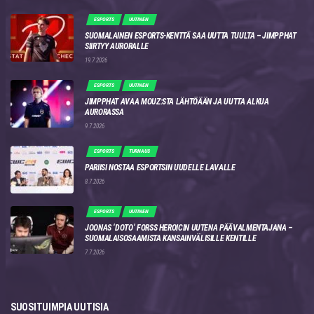
ESPORTS
UUTINEN
SUOMALAINEN ESPORTS-KENTTÄ SAA UUTTA TUULTA – JIMPPHAT
SIIRTYY AURORALLE
19.7.2026
ESPORTS
UUTINEN
JIMPPHAT AVAA MOUZ:STA LÄHTÖÄÄN JA UUTTA ALKUA
AURORASSA
9.7.2026
ESPORTS
TURNAUS
PARIISI NOSTAA ESPORTSIN UUDELLE LAVALLE
8.7.2026
ESPORTS
UUTINEN
JOONAS ‘DOTO’ FORSS HEROICIN UUTENA PÄÄVALMENTAJANA –
SUOMALAISOSAAMISTA KANSAINVÄLISILLE KENTILLE
7.7.2026
SUOSITUIMPIA UUTISIA