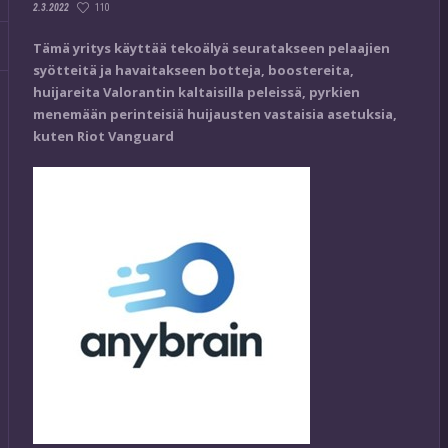
110
2.3.2022
Tämä yritys käyttää tekoälyä seuratakseen pelaajien
syötteitä ja havaitakseen botteja, boostereita,
huijareita Valorantin kaltaisilla peleissä, pyrkien
menemään perinteisiä huijausten vastaisia asetuksia,
kuten Riot Vanguard