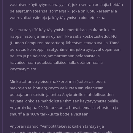
vastaisen käyttäytymisanalyysin”, joka seuraa pelaajia heidän
pelaajatunnisteensa, sormenjälki, joka on luotu keräämällä
vuorovaikutustietoja ja käyttäytymisen biometriikkaa.
Se seuraa yli 70 käyttäytymisbiometriikkaa, mukaan lukien
näppäimistön ja hiiren dynamiikka sekä kosketustiedot, HCI
(Human Computer Interaction) -lähestymistavan avulla. Tämä
perustuu koneoppimisalgoritmeihin, jotka pystyvät oppimaan
pelistä ja pelaajasta, ymmärtämään pelaamista ja
havaitsemaan petoksia tulkitsemalla epänormaalia
käyttäytymistä.
Minkä tahansa yleisen hakkeroinnin (kuten aimbotin,
makrojen tai bottien) käyttö vaikuttaa ainutlaatuisiin
pelaajatunnisteisiin ja antaa Anybrainille mahdollisuuden
havaita, onko se mahdollista / ihmisen käyttäytymistä pelille.
Anybrain lupaa 99,9% tarkkuutta havaitsemalla tehosteita ja
smurffia ja 100% tarkkuutta botteja vastaan.
Anybrain sanoo: “Aimbotit tekevät kaiken tähtäys- ja
kuvaustyön sinulle, joten mittaamme vähemmän pikseliä