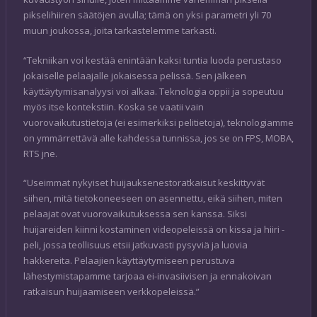
pikselihiiren säätöjen avulla; tämä on yksi parametri yli 70
muun joukossa, joita tarkastelemme tarkasti.
“Tekniikan voi kestää enintään kaksi tuntia luoda perustaso
jokaiselle pelaajalle jokaisessa pelissä. Sen jälkeen
käyttäytymisanalyysi voi alkaa. Teknologia oppii ja sopeutuu
myös itse kontekstiin. Koska se vaatii vain
vuorovaikutustietoja (ei esimerkiksi pelitietoja), teknologiamme
on ymmärrettävä alle kahdessa tunnissa, jos se on FPS, MOBA,
RTS jne.
“Useimmat nykyiset huijauksenestoratkaisut keskittyvät
siihen, mitä tietokoneeseen on asennettu, eikä siihen, miten
pelaajat ovat vuorovaikutuksessa sen kanssa. Siksi
huijareiden kiinni kostaminen videopeleissä on kissa ja hiiri -
peli, jossa teollisuus etsii jatkuvasti pysyviä ja luovia
hakkereita. Pelaajien käyttäytymiseen perustuva
lähestymistapamme tarjoaa ei-invasiivisen ja ennakoivan
ratkaisun huijaamiseen verkkopeleissä.”