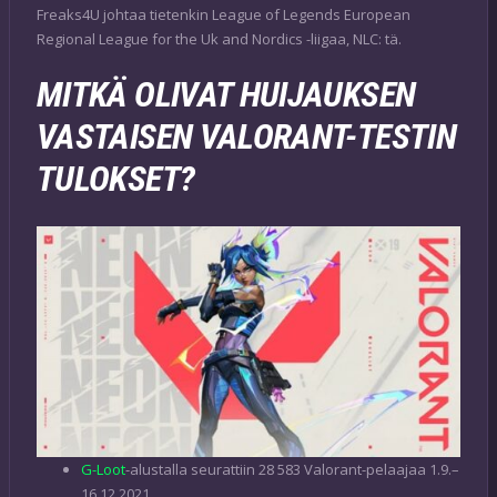
Freaks4U johtaa tietenkin League of Legends European
Regional League for the Uk and Nordics -liigaa, NLC: tä.
MITKÄ OLIVAT HUIJAUKSEN
VASTAISEN VALORANT-TESTIN
TULOKSET?
G-Loot
-alustalla seurattiin 28 583 Valorant-pelaajaa 1.9.–
16.12.2021