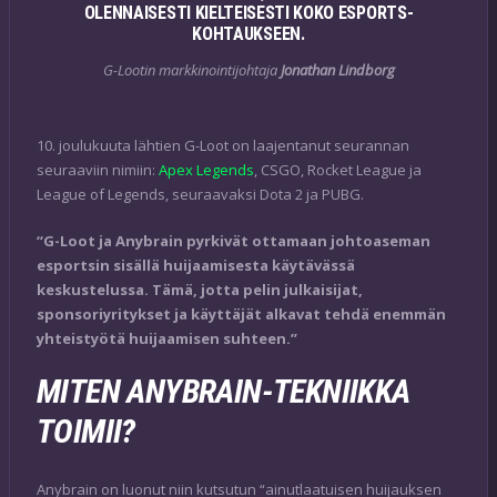
OLENNAISESTI KIELTEISESTI KOKO ESPORTS-
KOHTAUKSEEN.
G-Lootin markkinointijohtaja
Jonathan Lindborg
10. joulukuuta lähtien G-Loot on laajentanut seurannan
seuraaviin nimiin:
Apex Legends
, CSGO, Rocket League ja
League of Legends, seuraavaksi Dota 2 ja PUBG.
“G-Loot ja Anybrain pyrkivät ottamaan johtoaseman
esportsin sisällä huijaamisesta käytävässä
keskustelussa. Tämä, jotta pelin julkaisijat,
sponsoriyritykset ja käyttäjät alkavat tehdä enemmän
yhteistyötä huijaamisen suhteen.”
MITEN ANYBRAIN-TEKNIIKKA
TOIMII?
Anybrain on luonut niin kutsutun “ainutlaatuisen huijauksen