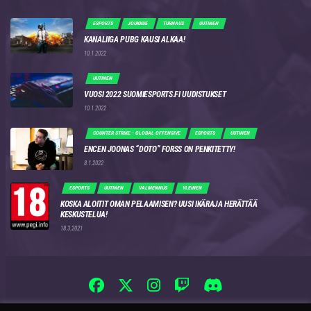
ESPORTS
JOUKKUE
TURNAUS
UUTINEN
KANALIIGA PUBG KAUSI ALKAA!
10.1.2022
UUTINEN
VUOSI 2022 SUOMIESPORTS.FI UUDISTUKSET
10.1.2022
COUNTER STRIKE - GLOBAL OFFENSIVE
ESPORTS
UUTINEN
ENCEN JOONAS “DOTO” FORSS ON PENKITETTY!
8.1.2022
ESPORTS
UUTINEN
VALMENNUS
YLEINEN
KOSKA ALOITIT OMAN PELAAMISEN? UUSI IKÄRAJA HERÄTTÄÄ
KESKUSTELUA!
18.3.2021