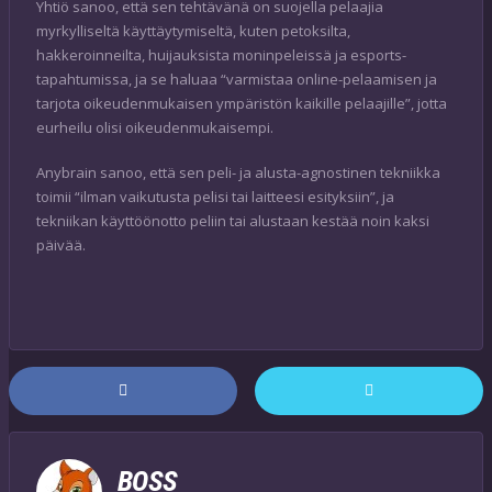
Yhtiö sanoo, että sen tehtävänä on suojella pelaajia
myrkylliseltä käyttäytymiseltä, kuten petoksilta,
hakkeroinneilta, huijauksista moninpeleissä ja esports-
tapahtumissa, ja se haluaa “varmistaa online-pelaamisen ja
tarjota oikeudenmukaisen ympäristön kaikille pelaajille”, jotta
eurheilu olisi oikeudenmukaisempi.
Anybrain sanoo, että sen peli- ja alusta-agnostinen tekniikka
toimii “ilman vaikutusta pelisi tai laitteesi esityksiin”, ja
tekniikan käyttöönotto peliin tai alustaan kestää noin kaksi
päivää.
BOSS