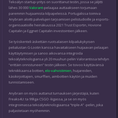
Tekoälyn startup-yritys on suorittanut testin, jossa se jäljitti
lähes 30 000
Valorant
-pelaajaa auttaakseen torjumaan
paremmin huijaamista kilpapeleissä. Portugalissa toimiva
Anybrain aloitti palvelujen tarjoamisen pelistudioille ja esports-
organisaatioille heinäkuussa 2021 Trust Esportin, Hovione
Capitalin ja Eggnet Capitalin investointien jälkeen.
Se työskenteli äskettäin ruotsalaisen kilpailukykyisen
pelialustan G-Lootin kanssa havaitakseen huijaavan pelaajan
käyttäytymisen ja sanoo aikovansa integroida
tekoälyteknologiansa yli 20 muuhun peliin Valorantissa tehdyn
“erittäin onnistuneen” testin jälkeen. Se toivoo käyttävänsä
tekniikkaansa bottien,
elo-vahvistimien
, huijareiden,
käsikirjoittajien, smurffien, aimbottien käytön ja muiden
tunnistamiseen.
Anybrain on myös auttanut turnauksen järjestäjiä, kuten
Freaks4U: ta 99liga CSGO -liigassa, ja se on myös
integroimassa tekoälyteknologiaansa “triple-A” -peliin, joka
paljastetaan myöhemmin.