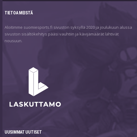
TIETOA MEISTÄ
Aloitimme suomiesports.fi sivuston syksyllä 2020 ja joulukuun alussa
sivuston sisältökehitys pääsi vauhtiin ja kävijämäärät lähtivät
nousuun.
UUSIMMAT UUTISET