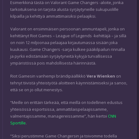
Esimerkkinä tästä on Valorant Game Changers -aloite, jonka
tarkoituksena on tarjota alusta syrjäytyneille sukupuolille
kilpailla ja kehittyä ammattimaisiksi pelaajiksi.
Valorant on ensimmäisen persoonan ammuntapeli, jonka on
kehittänyt Riot Games – League of Legends -kehittäjä – ja sillä
on noin 12 miljoonaa pelaajaa kirjautumassa sisään joka
kuukausi. Game Changers -sarja kulkee pääkilpailun rinnalla
ja pyrkii edistämään syrjäytyneitä kykyjä turvallisessa
ympäristössä pois mahdollisesta häirinnästä.
Riot Gamesin vanhempi brändipäällikkö
Vera Wienken
on
tehnyt tiivistä yhteistyötä aloitteen käynnistämiseksi ja sanoo,
että se on jo ollut menestys.
“Meille on erittäin tärkeää, että meillä on todellinen edustus
yhteisössä esportsissa, ammattilaispelaajissamme,
valmentajissamme, managereissamme”, hän kertoi
CNN
Sportille
.
“Siksi perustimme Game Changersin ja toivomme todella