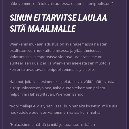
näkevämme, että tulevaisuudessa esports monipuolistuu.”
SINUN EI TARVITSE LAULAA
SITÄ MAAILMALLE
Wienkenin mukaan edustus on avainasemassa naisten
osallistumisen houkuttelemisessa ja ylläpitämisessä
Valorantissa ja esportsissa yleensä. Valorant itse on
suhteellisen uusi peli, ja Wienkenin mielestä sen muoto ja
kerronta avautuvat monipuolisemmalle yleisölle.
Hahmot, joita voit esimerkiksi pelata, eivät välttämättä vastaa
sukupuolistereotypioita, mikä auttaa tekemään pelistä
helpommin lähestyttävän, Wienken sanoo.
“Roolimalleja ei ole”, hän lisäsi, kun häneltä kysyttiin, miksi ala
houkuttelee edelleen vähemmän naisia kuin miehiä.
“Haluaisimme nähdä ja mitä jo tapahtuu, mikä on