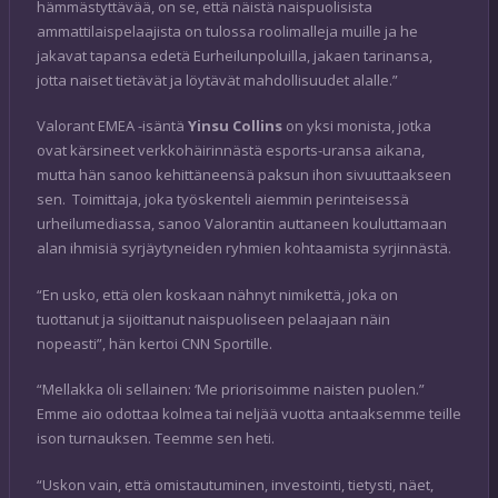
hämmästyttävää, on se, että näistä naispuolisista
ammattilaispelaajista on tulossa roolimalleja muille ja he
jakavat tapansa edetä Eurheilunpoluilla, jakaen tarinansa,
jotta naiset tietävät ja löytävät mahdollisuudet alalle.”
Valorant EMEA -isäntä
Yinsu Collins
on yksi monista, jotka
ovat kärsineet verkkohäirinnästä esports-uransa aikana,
mutta hän sanoo kehittäneensä paksun ihon sivuuttaakseen
sen. Toimittaja, joka työskenteli aiemmin perinteisessä
urheilumediassa, sanoo Valorantin auttaneen kouluttamaan
alan ihmisiä syrjäytyneiden ryhmien kohtaamista syrjinnästä.
“En usko, että olen koskaan nähnyt nimikettä, joka on
tuottanut ja sijoittanut naispuoliseen pelaajaan näin
nopeasti”, hän kertoi CNN Sportille.
“Mellakka oli sellainen: ‘Me priorisoimme naisten puolen.”
Emme aio odottaa kolmea tai neljää vuotta antaaksemme teille
ison turnauksen. Teemme sen heti.
“Uskon vain, että omistautuminen, investointi, tietysti, näet,