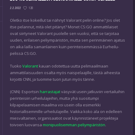
120
2.2.2022
Oletko itse kokeillut tai nähnyt Valorant pelin online? Jos olet
itse pelannut, mitä olet pitänyt? Monet CS:GO ammattilaiset
ovat siirtyneet Valorant puolelle sen vuoksi, että se tarjotaa
uuden, erilaisen peliympäristön, mutta sen perinmäinen ajatus
on aika lailla samanlainen kuin perinteisemmässä Eurheilu-
pelissä CS:GO.
Tuoko
Valorant
kauan odotettua uutta pelimaailmaan
ammattilaisuuden osalta myös naispelaajille, tästä aiheesta
kirjoitti CNN, ja tuomme tuon jutun myös tänne.
(CNN) Esportsin
harrastajat
väsyvät usein jatkuviin vertailuihin
perinteisiin urheilulajeihin, mutta yhä suositumpi
kilpapelaamisen maailma voi usein olla esimerkki
historiallisemmille urheilulajeille. Vaikka koko ala on edelleen
miesvaltainen, organisaatiot ovat käynnistäneet projekteja
toivoen luovansa
monipuolisemman peliympäristön
.