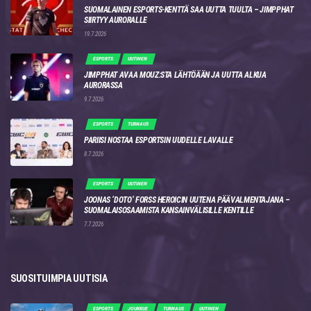
SUOMALAINEN ESPORTS-KENTTÄ SAA UUTTA TUULTA – JIMPPHAT
SIIRTYY AURORALLE
19.7.2026
ESPORTS
UUTINEN
JIMPPHAT AVAA MOUZ:STA LÄHTÖÄÄN JA UUTTA ALKUA
AURORASSA
9.7.2026
ESPORTS
TURNAUS
PARIISI NOSTAA ESPORTSIN UUDELLE LAVALLE
8.7.2026
ESPORTS
UUTINEN
JOONAS ‘DOTO’ FORSS HEROICIN UUTENA PÄÄVALMENTAJANA –
SUOMALAISOSAAMISTA KANSAINVÄLISILLE KENTILLE
7.7.2026
SUOSITUIMPIA UUTISIA
ESPORTS
JOUKKUE
TURNAUS
UUTINEN