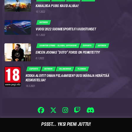
KANALIIGA PUBG KAUSI ALKAA!
10.1.2022
UUTINEN
VUOSI 2022 SUOMIESPORTS.FI UUDISTUKSET
10.1.2022
COUNTER STRIKE - GLOBAL OFFENSIVE
ESPORTS
UUTINEN
ENCEN JOONAS “DOTO” FORSS ON PENKITETTY!
8.1.2022
ESPORTS
UUTINEN
VALMENNUS
YLEINEN
KOSKA ALOITIT OMAN PELAAMISEN? UUSI IKÄRAJA HERÄTTÄÄ
KESKUSTELUA!
18.3.2021
PSSST... YKSI PIENI JUTTU!