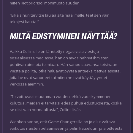
miten Riot priorisoi monimuotoisuuden.
“Eikä sinun tarvitse laulaa sitä maailmalle, teet sen vain
tekojesi kautta.”
MILTÄ EDISTYMINEN NÄYTTÄÄ?
Vaikka Collinsille on lähetetty negatiivisia viestejä
sosiaalisessa mediassa, hän on myös nähnyt ihmisten
pohtivan aiempia toimiaan. Hän sanoo saavansa toisinaan
viestejä pojilta, jotka haluavat pyytää anteeksi tiettyjä asioita,
joita he ovat sanoneet tai miten he ovat käyttäytyneet
verkossa aiemmin.
“Toivottavasti muutaman vuoden, ehkä vuosikymmenen
kuluttua, meidän ei tarvitsisi edes puhua edustuksesta, koska
se olisi vain normaali asia”, Collins lisäsi.
Wienken sanoo, että Game Changersilla on jo ollut valtava
vaikutus naisten pelaamiseen ja pelin katseluun, ja aloitteesta