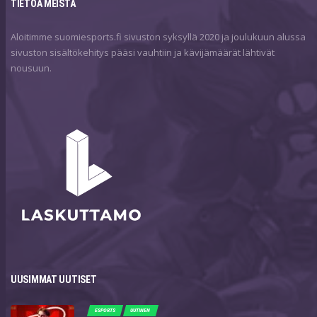
TIETOA MEISTÄ
Aloitimme suomiesports.fi sivuston syksyllä 2020 ja joulukuun alussa
sivuston sisältökehitys pääsi vauhtiin ja kävijämäärät lähtivät
nousuun.
UUSIMMAT UUTISET
ESPORTS
UUTINEN