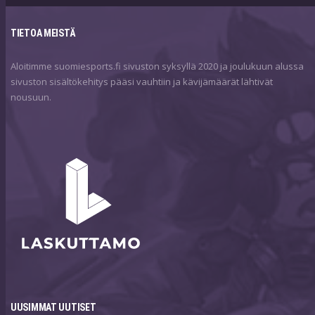
TIETOA MEISTÄ
Aloitimme suomiesports.fi sivuston syksyllä 2020 ja joulukuun alussa
sivuston sisältökehitys pääsi vauhtiin ja kävijämäärät lähtivät
nousuun.
UUSIMMAT UUTISET