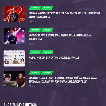
ESPORTS
UUTINEN
SUOMALAINEN ESPORTS-KENTTÄ SAA UUTTA TUULTA – JIMPPHAT
SIIRTYY AURORALLE
19.7.2026
ESPORTS
UUTINEN
JIMPPHAT AVAA MOUZ:STA LÄHTÖÄÄN JA UUTTA ALKUA
AURORASSA
9.7.2026
ESPORTS
TURNAUS
PARIISI NOSTAA ESPORTSIN UUDELLE LAVALLE
8.7.2026
ESPORTS
UUTINEN
JOONAS ‘DOTO’ FORSS HEROICIN UUTENA PÄÄVALMENTAJANA –
SUOMALAISOSAAMISTA KANSAINVÄLISILLE KENTILLE
7.7.2026
SUOSITUIMPIA UUTISIA