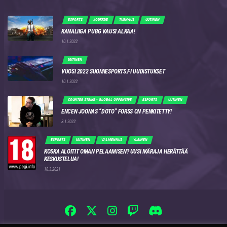
ESPORTS
JOUKKUE
TURNAUS
UUTINEN
KANALIIGA PUBG KAUSI ALKAA!
10.1.2022
UUTINEN
VUOSI 2022 SUOMIESPORTS.FI UUDISTUKSET
10.1.2022
COUNTER STRIKE - GLOBAL OFFENSIVE
ESPORTS
UUTINEN
ENCEN JOONAS “DOTO” FORSS ON PENKITETTY!
8.1.2022
ESPORTS
UUTINEN
VALMENNUS
YLEINEN
KOSKA ALOITIT OMAN PELAAMISEN? UUSI IKÄRAJA HERÄTTÄÄ
KESKUSTELUA!
18.3.2021