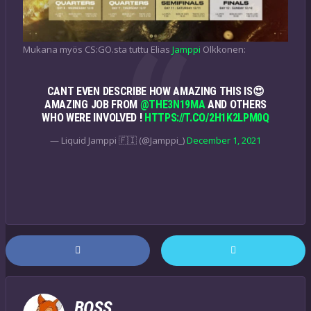
Mukana myös CS:GO.sta tuttu Elias
Jamppi
Olkkonen:
CANT EVEN DESCRIBE HOW AMAZING THIS IS😍
AMAZING JOB FROM
@THE3N19MA
AND OTHERS
WHO WERE INVOLVED !
HTTPS://T.CO/2H1K2LPM0Q
— Liquid Jamppi 🇫🇮 (@Jamppi_)
December 1, 2021
BOSS