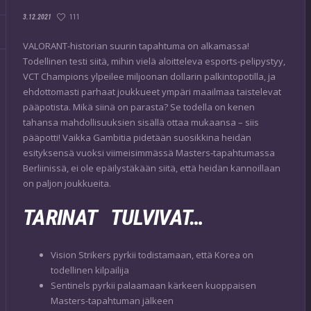
111
3.12.2021
VALORANT-historian suurin tapahtuma on alkamassa!
Todellinen testi siitä, mihin vielä aloitteleva esports-pelipystyy,
VCT Champions ylpeilee miljoonan dollarin palkintopotilla, ja
ehdottomasti parhaat joukkueet ympäri maailmaa taistelevat
pääpotista. Mikä siinä on parasta? Se todella on kenen
tahansa mahdollisuuksien sisällä ottaa mukaansa – siis
pääpotti! Vaikka Gambitia pidetään suosikkina heidän
esityksensä vuoksi viimeisimmässä Masters-tapahtumassa
Berliinissä, ei ole epäilystäkään siitä, että heidän kannoillaan
on paljon joukkueita.
TARINAT TULVIVAT…
Vision Strikers pyrkii todistamaan, että Korea on
todellinen kilpailija
Sentinels pyrkii palaamaan kärkeen kuoppaisen
Masters-tapahtuman jälkeen