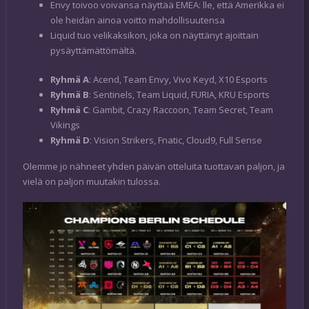
Envy toivoo voivansa näyttää EMEA: lle, että Amerikka ei
ole heidän ainoa voitto mahdollisuutensa
Liquid tuo velikaksikon, joka on näyttänyt ajoittain
pysäyttämättömältä.
Ryhmä A
: Acend, Team Envy, Vivo Keyd, X10 Esports
Ryhmä B
: Sentinels, Team Liquid, FURIA, KRU Esports
Ryhmä C
: Gambit, Crazy Raccoon, Team Secret, Team
Vikings
Ryhmä D
: Vision Strikers, Fnatic, Cloud9, Full Sense
Olemme jo nähneet yhden päivän otteluita tuottavan paljon, ja
vielä on paljon muutakin tulossa.