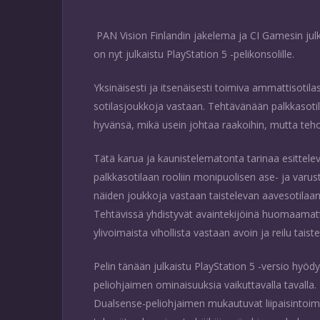
PAN Vision Finlandin jakelema ja CI Gamesin jul
on nyt julkaistu PlayStation 5 -pelikonsolille.
Yksinäisesti ja itsenäisesti toimiva ammattisotila
sotilasjoukkoja vastaan. Tehtävänään palkkasotila
hyvänsä, mikä usein johtaa raakoihin, mutta teho
Tätä karua ja kaunistelematonta tarinaa esittele
palkkasotilaan rooliin monipuolisen ase- ja varu
näiden joukkoja vastaan taistelevan aavesotilaa
Tehtävissä yhdistyvät avaintekijöinä huomaamattom
ylivoimaista vihollista vastaan avoin ja reilu tai
Pelin tänään julkaistu PlayStation 5 -versio hyöd
peliohjaimen ominaisuuksia vaikuttavalla tavalla
Dualsense-peliohjaimen mukautuvat liipaisintoim