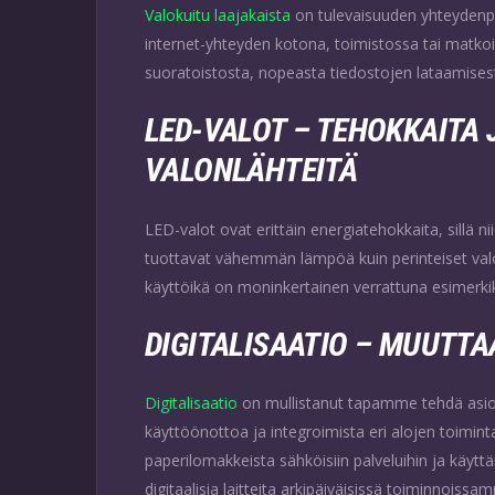
Valokuitu
laajakaista
on tulevaisuuden yhteydenpi
internet-yhteyden kotona, toimistossa tai matkoil
suoratoistosta, nopeasta tiedostojen lataamisesta
LED-VALOT – TEHOKKAITA 
VALONLÄHTEITÄ
LED-valot ovat erittäin energiatehokkaita, sillä 
tuottavat vähemmän lämpöä kuin perinteiset valo
käyttöikä on moninkertainen verrattuna esimerki
DIGITALISAATIO – MUUTTA
Digitalisaatio
on mullistanut tapamme tehdä asioit
käyttöönottoa ja integroimista eri alojen toimin
paperilomakkeista sähköisiin palveluihin ja käyt
digitaalisia laitteita arkipäiväisissä toiminnoissa