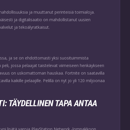
ahdollisuuksia ja muuttanut perinteisiä toimialoja.
sesti ja digitalisaatio on mahdollistanut uusien
palvelut ja tekoälyratkaisut.
ssa, ja se on ehdottomasti yksi suosituimmista
en peli, jossa pelaajat taistelevat viimeiseen henkäykseen
lattavuus on uskomattoman hauskaa. Fortnite on saatavilla
villa kaikille pelaajille. Pelillä on nyt jo yli 120 miljoonaa
I: TÄYDELLINEN TAPA ANTAA
a voi lisätä varoja PlayStation Network -lompakkoon.