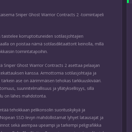
kaisema Sniper Ghost Warrior Contracts 2 -toimintapeli
s taistelee korruptoituneiden sotilasjohtajien
alla on poistaa nämä sotilasdiktaattorit keinolla, millä
kkaisiin toimintatapoihin.
vä Sniper Ghost Warrior Contracts 2 asettaa pelaajan
stekattauksen kanssa. Armottomia sotilasjohtajia ja
n tärkein ase on äärimmäisen tehokas tarkkuuskivääri.
uus, suunnitelmallisuus ja yllätyksellisyys, sillä
stelu on lähes mahdotonta.
yntää tehokkaan pelikonsolin suorituskykyä ja
. Nopean SSD-levyn mahdollistamat lyhyet latausajat ja
innot sekä aiempaa upeampi ja tarkempi peligrafiikka