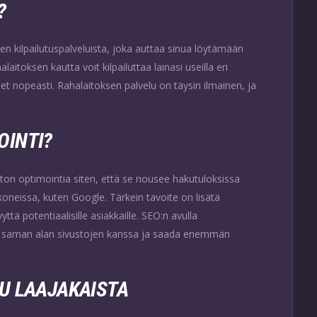
?
n kilpailutuspalveluista, joka auttaa sinua löytämään
aitoksen kautta voit kilpailuttaa lainasi useilla eri
set nopeasti. Rahalaitoksen palvelu on täysin ilmainen, ja
OINTI?
ton optimointia siten, että se nousee hakutuloksissa
eissa, kuten Google. Tärkein tavoite on lisätä
tä potentiaalisille asiakkaille. SEO:n avulla
en saman alan sivustojen kanssa ja saada enemmän
U LAAJAKAISTA