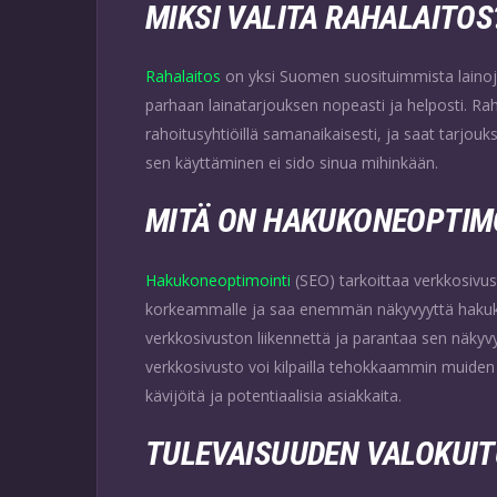
MIKSI VALITA RAHALAITOS
Rahalaitos
on yksi Suomen suosituimmista lainoje
parhaan lainatarjouksen nopeasti ja helposti. Rahal
rahoitusyhtiöillä samanaikaisesti, ja saat tarjouk
sen käyttäminen ei sido sinua mihinkään.
MITÄ ON HAKUKONEOPTIM
Hakukoneoptimointi
(SEO) tarkoittaa verkkosivus
korkeammalle ja saa enemmän näkyvyyttä hakukon
verkkosivuston liikennettä ja parantaa sen näkyvyyt
verkkosivusto voi kilpailla tehokkaammin muid
kävijöitä ja potentiaalisia asiakkaita.
TULEVAISUUDEN VALOKUIT