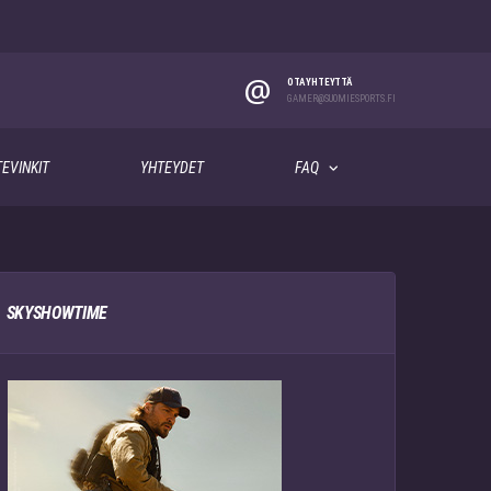
@
OTA YHTEYTTÄ
GAMER@SUOMIESPORTS.FI
EVINKIT
YHTEYDET
FAQ
SKYSHOWTIME