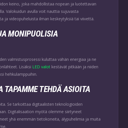
don keino, joka mahdollistaa nopean ja luotettavan
la. Valokuidun avulla voit nauttia sujuvasta
 ja videopuheluista ilman keskeytyksiä tai viivettä.
JA MONIPUOLISIA
niiden valmistusprosessi kuluttaa vähän energiaa ja ne
nlähteet. Lisäksi
LED valot
kestävät pitkään ja niiden
ksi hehkulamppuihin.
A TAPAMME TEHDÄ ASIOITA
a. Se tarkoittaa digitaalisten teknologioiden
taan. Digitalisaation myötä olemme siirtyneet
täneet yhä enemmän tietokoneita, älypuhelimia ja muita
mme.