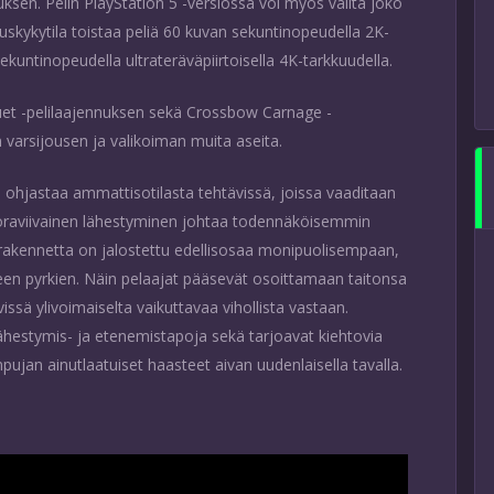
sen. Pelin PlayStation 5 -versiossa voi myös valita joko
rituskykytila toistaa peliä 60 kuvan sekuntinopeudella 2K-
sekuntinopeudella ultrateräväpiirtoisella 4K-tarkkuudella.
quet -pelilaajennuksen sekä Crossbow Carnage -
arsijousen ja valikoiman muita aseita.
a ohjastaa ammattisotilasta tehtävissä, joissa vaaditaan
uoraviivainen lähestyminen johtaa todennäköisemmin
rakennetta on jalostettu edellisosaa monipuolisempaan,
n pyrkien. Näin pelaajat pääsevät osoittamaan taitonsa
sä ylivoimaiselta vaikuttavaa vihollista vastaan.
lähestymis- ja etenemistapoja sekä tarjoavat kiehtovia
pujan ainutlaatuiset haasteet aivan uudenlaisella tavalla.