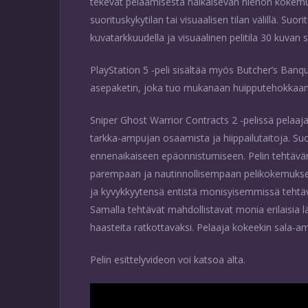
tekevät pelaamisesta häikäisevän hienon kokemuk
suorituskykytilan tai visuaalisen tilan välillä. Suo
kuvatarkkuudella ja visuaalinen pelitila 30 kuvan 
PlayStation 5 -peli sisältää myös Butcher’s Ban
asepaketin, joka tuo mukanaan huipputehokkaan v
Sniper Ghost Warrior Contracts 2 -pelissä pelaaj
tarkka-ampujan osaamista ja hiippailutaitoja. S
ennenaikaiseen epäonnistumiseen. Pelin tehtävä
parempaan ja nautinnollisempaan pelikokemuksee
ja kyvykkyytensä entistä monisyisemmissä tehtävis
Samalla tehtävät mahdollistavat monia erilaisia 
haasteita ratkottavaksi. Pelaaja kokeekin sala-am
Pelin esittelyvideon voi katsoa alta.