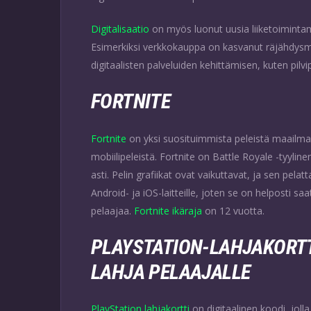
Digitalisaatio
on myös luonut uusia liiketoimintam
Esimerkiksi verkkokauppa on kasvanut räjähdysmäi
digitaalisten palveluiden kehittämisen, kuten pilvi
FORTNITE
Fortnite
on yksi suosituimmista peleistä maailma
mobiilipeleistä. Fortnite on Battle Royale -tyylin
asti. Pelin grafiikat ovat vaikuttavat, ja sen pe
Android- ja iOS-laitteille, joten se on helposti saata
pelaajaa.
Fortnite ikäraja
on 12 vuotta.
PLAYSTATION-LAHJAKORTT
LAHJA PELAAJALLE
PlayStation lahjakortti
on digitaalinen koodi, joll