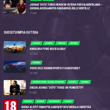
JOONAS ‘DOTO’ FORSS HEROICIN UUTENA PÄÄVALMENTAJANA –
SUOMALAISOSAAMISTA KANSAINVÄLISILLE KENTILLE
7.7.2026
SUOSITUIMPIA UUTISIA
ESPORTS
JOUKKUE
TURNAUS
UUTINEN
KANALIIGA PUBG KAUSI ALKAA!
10.1.2022
UUTINEN
VUOSI 2022 SUOMIESPORTS.FI UUDISTUKSET
10.1.2022
COUNTER STRIKE - GLOBAL OFFENSIVE
ESPORTS
UUTINEN
ENCEN JOONAS “DOTO” FORSS ON PENKITETTY!
8.1.2022
ESPORTS
UUTINEN
VALMENNUS
YLEINEN
KOSKA ALOITIT OMAN PELAAMISEN? UUSI IKÄRAJA HERÄTTÄÄ