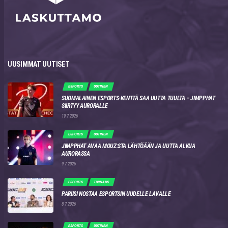
UUSIMMAT UUTISET
ESPORTS
UUTINEN
SUOMALAINEN ESPORTS-KENTTÄ SAA UUTTA TUULTA – JIMPPHAT
SIIRTYY AURORALLE
19.7.2026
ESPORTS
UUTINEN
JIMPPHAT AVAA MOUZ:STA LÄHTÖÄÄN JA UUTTA ALKUA
AURORASSA
9.7.2026
ESPORTS
TURNAUS
PARIISI NOSTAA ESPORTSIN UUDELLE LAVALLE
8.7.2026
ESPORTS
UUTINEN