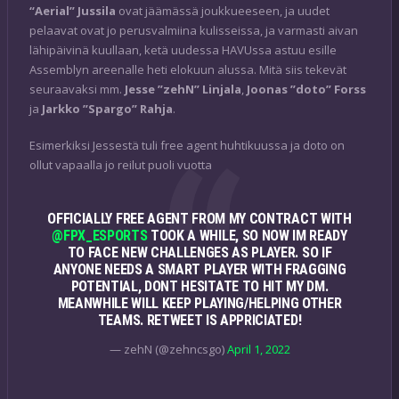
“Aerial” Jussila
ovat jäämässä joukkueeseen, ja uudet
pelaavat ovat jo perusvalmiina kulisseissa, ja varmasti aivan
lähipäivinä kuullaan, ketä uudessa HAVUssa astuu esille
Assemblyn areenalle heti elokuun alussa. Mitä siis tekevät
seuraavaksi mm.
Jesse ”zehN” Linjala
,
Joonas ”doto” Forss
ja
Jarkko ”Spargo” Rahja
.
Esimerkiksi Jessestä tuli free agent huhtikuussa ja doto on
ollut vapaalla jo reilut puoli vuotta
OFFICIALLY FREE AGENT FROM MY CONTRACT WITH
@FPX_ESPORTS
TOOK A WHILE, SO NOW IM READY
TO FACE NEW CHALLENGES AS PLAYER. SO IF
ANYONE NEEDS A SMART PLAYER WITH FRAGGING
POTENTIAL, DONT HESITATE TO HIT MY DM.
MEANWHILE WILL KEEP PLAYING/HELPING OTHER
TEAMS. RETWEET IS APPRICIATED!
— zehN (@zehncsgo)
April 1, 2022