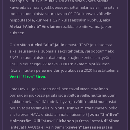
eteenpäin… tuskin, mutta kuka osaa sitten koota oikeita
kavereita samaan joukkueeseen, jotta mekin saisimme jotain
todella suomalaista seurattavaa CS:GOn kansainväliselle
huipputasolle, kun vielä G2:n kulisseissakin kuohuu, eikä
Aleksi #Aleksib” Virolainen
paikka ole niin varma jatkon
suhteen.
Onko sitten
Aleksi “allu” Jallin
omasta TEMP-joukkueesta
siksi seuraavaksi suomalaiseksi tähdeksi, vai odotammeko
ENCE:n suomalaisten akatemiapelaajien kenties siirtyvän
ENCE:n edustusjoukkueeksi? ENCE:n akatemiajoukkueen
IGL:nä muuten pelaa meidän joulukuussa 2020 haastattelema
Veeti “S1rva” Sirva
.
Entä HAVU… joukkueen edellinen taival aivan maailman
parhaiden joukossa jäi sitä isoa voittoa vaille, mutta muuten
joukkue pelasi välillä todella hyvin, ja välillä kaikki muut asiat
nousivat pääosiin eikä niin otteluihin valmistautuminen, onko
siis tulevan HAVU entistä ammattimaisempi?
Joona ”Sm1llee”
Holmström
,
Olli ”sLowi” Pitkänen
ja
Otto ”ottoNd” Sihvo
lähtevät HAVUsta eli vain
Sami “xseven” Laasanen
ja
Jani