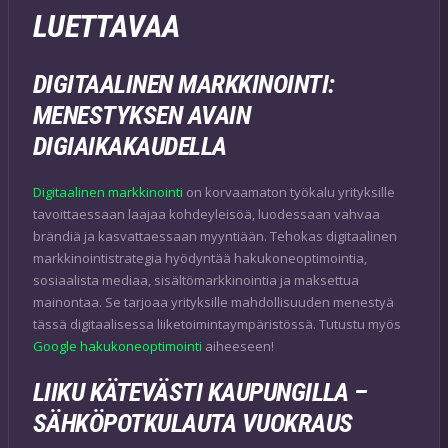
LUETTAVAA
DIGITAALINEN MARKKINOINTI:
MENESTYKSEN AVAIN
DIGIAIKAKAUDELLA
Digitaalinen markkinointi
on korvaamaton työkalu yrityksille
tavoittaessaan laajaa kohdeyleisöä, luodessaan vahvaa
brändiä ja kasvattaessaan myyntiään. Tehokas digitaalinen
markkinointistrategia hyödyntää hakukoneoptimointia,
sosiaalista mediaa, sisältömarkkinointia ja maksettua
mainontaa. Se tarjoaa yrityksille mahdollisuuden menestyä
tässä digitaalisessa liiketoimintaympäristössä. Tutustu myös
Google hakukoneoptimointi
aiheeseen!
LIIKU KÄTEVÄSTI KAUPUNGILLA –
SÄHKÖPOTKULAUTA VUOKRAUS