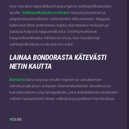
Koe vaivaton tapa liikkua kaupungissa sähköpotkulaudan
avulla.
Sähköpotkulauta vuokraus
tarjoaa joustavan ja
ympäristöystävällisen vaihtoehdon liikkumiseen. Nappaa
kätevästi lähin potkulauta, käytä sitä tarpeesi mukaan ja
palauta helposti loppumatkasta. Unohtumattomat
kaupunkiseikkailut odottavat sinua, kun hyödynnät
sähköpotkulauta vuokrauksen edut.
LAINAA BONDORASTA KÄTEVÄSTI
NETIN KAUTTA
Bondora
laina tarjoaa sinulle nopean ja vaivattoman
rahoitusratkaisun erilaisiin elämäntilanteisiin. Bondora on
kansainvälinen p2p-lainapalvelu, joka mahdollistaa yksilöiden
välisen lainaamisen ilman välikäsiä ja pankkien byrokratiaa.
CS:GO