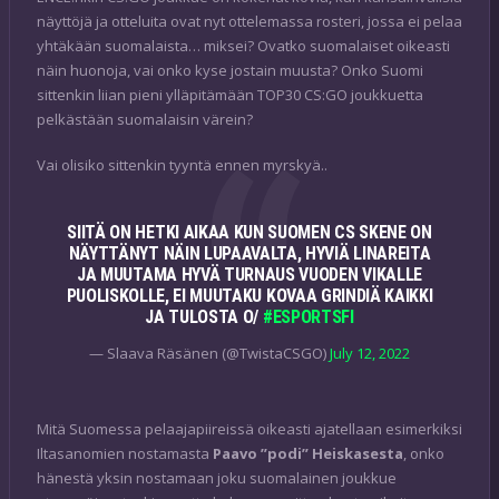
näyttöjä ja otteluita ovat nyt ottelemassa rosteri, jossa ei pelaa
yhtäkään suomalaista… miksei? Ovatko suomalaiset oikeasti
näin huonoja, vai onko kyse jostain muusta? Onko Suomi
sittenkin liian pieni ylläpitämään TOP30 CS:GO joukkuetta
pelkästään suomalaisin värein?
Vai olisiko sittenkin tyyntä ennen myrskyä..
SIITÄ ON HETKI AIKAA KUN SUOMEN CS SKENE ON
NÄYTTÄNYT NÄIN LUPAAVALTA, HYVIÄ LINAREITA
JA MUUTAMA HYVÄ TURNAUS VUODEN VIKALLE
PUOLISKOLLE, EI MUUTAKU KOVAA GRINDIÄ KAIKKI
JA TULOSTA O/
#ESPORTSFI
— Slaava Räsänen (@TwistaCSGO)
July 12, 2022
Mitä Suomessa pelaajapiireissä oikeasti ajatellaan esimerkiksi
Iltasanomien nostamasta
Paavo ”podi” Heiskasesta
, onko
hänestä yksin nostamaan joku suomalainen joukkue