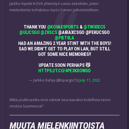
Jarkko lopetti KOVA yhteistyö vasta äskettäin, joten
mielenkiinto kohdistuu myös hänen jatkotoimilleen.
THANK YOU
@KOVAESPORTS
&
@TWIXIECS
@ULICSGO
@ZKSCS
@AIRAXCSGO @PEKUCSGO
@PIET0LA
HAD AN AMAZING 2 YEAR STINT WITH THE BOYS!
SAD WE DIDN'T GET TO PLAY ON LAN, BUT STILL
GOT SOME NICE MEMORIES!!
UPDATE SOON PERHAPS 😼
HTTPS://T.CO/4PE3KXOWGD
— Jarkko Rahja (@spargoCS)
July 11, 2022
Miltä joukkueelta sinä odotat seuraavaksi todellista tason
nostoa Suomessa?
MUUTA MIELENKIINTOISTA