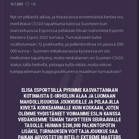
126
13.7.2022
Nyt on pitkästä aikaa, ja itseasiassa ensimmäistä kertaa iso,
merkittävä CS:GO tapahtuma tulossa Suomeen kun
marraskuussa Espoossa pelataan Elisan isännöimä Esports
Masters Espoo 2022 turnaus. Turnaukseen tulee
osallistumaan 12 joukkuetta, ja palkintorahaa on jaossa 200
000 euroa – Suomen mittakaavassa kyseessä on siis
melkoinen tapahtuma, mutta minkälainen on Suomen CSGO
status tällä hetkellä, pelaajia kyllä riittää, mutta miksei
kamppailemaan huippujoukkueena maailman turnauksiin?
ELISA ESPORTSILLA PYRIMME KASVATTAMAAN
KOTIMAISTA E-URHEILUN ALAA JA LUOMAAN
MAHDOLLISUUKSIA JOUKKUEILLE JA PELAAJILLA
KIIVETÄ KORKEAMMALLE KUIN KOSKAAN, JOTEN
OLEMME YHDISTÄNEET VOIMAMME ESL:N KANSSA
VIEDÄKSEMME TÄMÄN TAVOITTEEN SEURAAVALLE
TASOLLE. HUIMAN $200,000 PALKINTOPOTIN
LISÄKSI, TURNAUKSEN VOITTAJAJOUKKUE SAA
PAIKAN ARVOSTETUN INTEL® EXTREME MASTERS