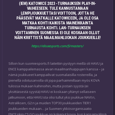
(IEM) KATOWICE 2023 -TURNAUKSEN PLAY-IN-
VAIHEESEEN. TULE KANNUSTAMAAN
LEMPIJOUKKUETTASI VOITTOON, JOTTA HE
PÄÄSEVÄT MATKALLE KATOWICEEN, JA OLE OSA
MATKAA KOHTI KAIKISTA MAINEIKKAINTA
TURNAUSTA KOHTI. LAN-TURNAUKSEN
VOITTAMINEN SUOMESSA EI OLE KOSKAAN OLLUT
NÄIN KRIITTISTÄ MAAILMANLUOKAN JOUKKUEILLE!
https://elisaesports.com/fi/masters/
Silloin kun suomiesports.fi laitettiin pystyyn meillä oli HAVU ja
ENCE kamppailemassa aivan maailmanhuippujen kanssa – ja
nämä joukkueet kamppailivat suomalaisilla rostereilla, ja
pienellä odotusarvolla oli jopa parhaimmillaan myös KOVA
tulossa mukaan kahinoihin, mutta jostain syystä (ei
yksittäisestä syystä) HAVU ei koskaan yltänyt sellaiseen
jatkumoon, että HAVU:sta olisi tullut yksi joukkue NAVI:n,
Astraliksen, G2:n ja muiden TOP30 joukkueiden TIER1
joukkueiden mukaan… ja Suomen ykkösorganisaatio
ENCE:nkin CS:GO joukkue on kokenut kovia, kun kansainvälisiä