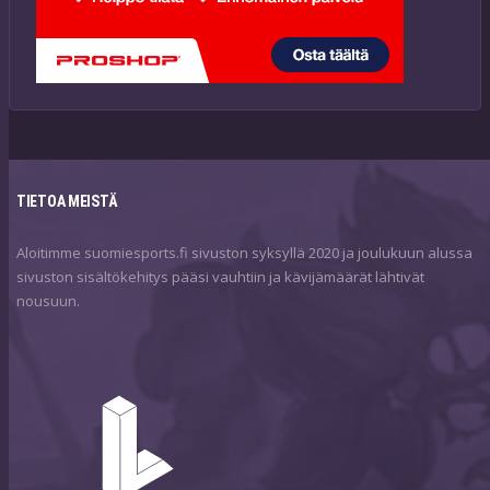
TIETOA MEISTÄ
Aloitimme suomiesports.fi sivuston syksyllä 2020 ja joulukuun alussa
sivuston sisältökehitys pääsi vauhtiin ja kävijämäärät lähtivät
nousuun.