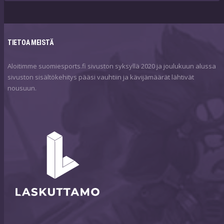
TIETOA MEISTÄ
Aloitimme suomiesports.fi sivuston syksyllä 2020 ja joulukuun alussa
sivuston sisältökehitys pääsi vauhtiin ja kävijämäärät lähtivät
nousuun.