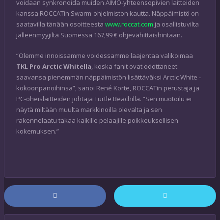
voidaan synkronoida muiden AIMO-yhteensopivien laitteiden
kanssa ROCCATin Swarm-ohjelmiston kautta. Näppäimistö on
saatavilla tänään osoitteesta
www.roccat.com
ja osallistuvilta
jälleenmyyjiltä Suomessa 167,99 € ohjevähittäishintaan.
“Olemme innoissamme voidessamme laajentaa valikoimaa
TKL Pro Arctic Whitella
, koska fanit ovat odottaneet
saavansa pienemmän näppäimistön lisättäväksi Arctic White -
kokoonpanoihinsa”, sanoi René Korte, ROCCATin perustaja ja
PC-oheislaitteiden johtaja Turtle Beachillä. “Sen muotoilu ei
näytä miltään muulta markkinoilla olevalta ja sen
rakennelaatu takaa kaikille pelaajille poikkeuksellisen
kokemuksen.”