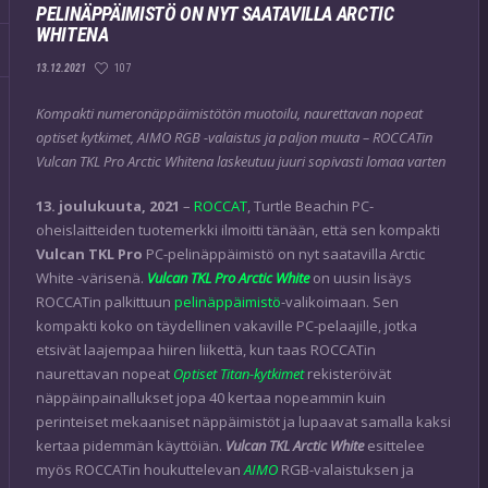
PELINÄPPÄIMISTÖ ON NYT SAATAVILLA ARCTIC
WHITENA
107
13.12.2021
Kompakti numeronäppäimistötön muotoilu, naurettavan nopeat
optiset kytkimet, AIMO RGB -valaistus ja paljon muuta – ROCCATin
Vulcan TKL Pro Arctic Whitena laskeutuu juuri sopivasti lomaa varten
13. joulukuuta, 2021
–
ROCCAT
, Turtle Beachin PC-
oheislaitteiden tuotemerkki ilmoitti tänään, että sen kompakti
Vulcan TKL Pro
PC-pelinäppäimistö on nyt saatavilla Arctic
White -värisenä.
Vulcan TKL Pro Arctic White
on uusin lisäys
ROCCATin palkittuun
pelinäppäimistö
-valikoimaan. Sen
kompakti koko on täydellinen vakaville PC-pelaajille, jotka
etsivät laajempaa hiiren liikettä, kun taas ROCCATin
naurettavan nopeat
Optiset Titan-kytkimet
rekisteröivät
näppäinpainallukset jopa 40 kertaa nopeammin kuin
perinteiset mekaaniset näppäimistöt ja lupaavat samalla kaksi
kertaa pidemmän käyttöiän.
Vulcan TKL Arctic White
esittelee
myös ROCCATin houkuttelevan
AIMO
RGB-valaistuksen ja