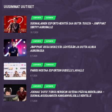
UUSIMMAT UUTISET
ESPORTS
UUTINEN
SUOMALAINEN ESPORTS-KENTTÄ SAA UUTTA TUULTA – JIMPPHAT
SIIRTYY AURORALLE
19.7.2026
ESPORTS
UUTINEN
JIMPPHAT AVAA MOUZ:STA LÄHTÖÄÄN JA UUTTA ALKUA
AURORASSA
9.7.2026
ESPORTS
TURNAUS
PARIISI NOSTAA ESPORTSIN UUDELLE LAVALLE
8.7.2026
ESPORTS
UUTINEN
JOONAS ‘DOTO’ FORSS HEROICIN UUTENA PÄÄVALMENTAJANA –
SUOMALAISOSAAMISTA KANSAINVÄLISILLE KENTILLE
7.7.2026