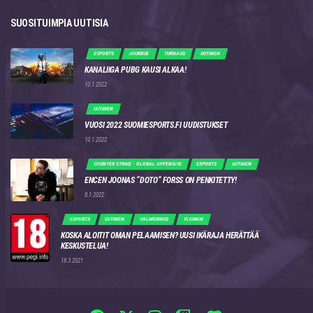
SUOSITUIMPIA UUTISIA
ESPORTS
JOUKKUE
TURNAUS
UUTINEN
KANALIIGA PUBG KAUSI ALKAA!
10.1.2022
UUTINEN
VUOSI 2022 SUOMIESPORTS.FI UUDISTUKSET
10.1.2022
COUNTER STRIKE - GLOBAL OFFENSIVE
ESPORTS
UUTINEN
ENCEN JOONAS “DOTO” FORSS ON PENKITETTY!
8.1.2022
ESPORTS
UUTINEN
VALMENNUS
YLEINEN
KOSKA ALOITIT OMAN PELAAMISEN? UUSI IKÄRAJA HERÄTTÄÄ
KESKUSTELUA!
18.3.2021