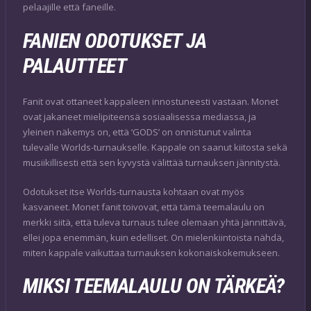
pelaajille että faneille.
FANIEN ODOTUKSET JA
PALAUTTEET
Fanit ovat ottaneet kappaleen innostuneesti vastaan. Monet
ovat jakaneet mielipiteensä sosiaalisessa mediassa, ja
yleinen näkemys on, että ‘GODS’ on onnistunut valinta
tulevalle Worlds-turnaukselle. Kappale on saanut kiitosta sekä
musiikillisesti että sen kyvystä välittää turnauksen jännitystä.
Odotukset itse Worlds-turnausta kohtaan ovat myös
kasvaneet. Monet fanit toivovat, että tämä teemalaulu on
merkki siitä, että tuleva turnaus tulee olemaan yhtä jännittävä,
ellei jopa enemmän, kuin edelliset. On mielenkiintoista nähdä,
miten kappale vaikuttaa turnauksen kokonaiskokemukseen.
MIKSI TEEMALAULU ON TÄRKEÄ?