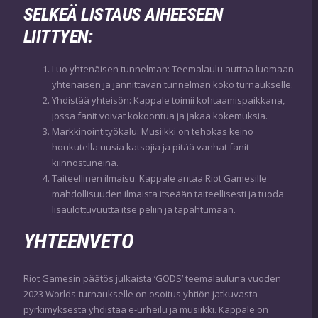
SELKEÄ LISTAUS AIHEESEEN
LIITTYEN:
Luo yhtenäisen tunnelman: Teemalaulu auttaa luomaan
yhtenäisen ja jännittävän tunnelman koko turnaukselle.
Yhdistää yhteisön: Kappale toimii kohtaamispaikkana,
jossa fanit voivat kokoontua ja jakaa kokemuksia.
Markkinointityökalu: Musiikki on tehokas keino
houkutella uusia katsojia ja pitää vanhat fanit
kiinnostuneina.
Taiteellinen ilmaisu: Kappale antaa Riot Gamesille
mahdollisuuden ilmaista itseään taiteellisesti ja tuoda
lisäulottuvuutta itse peliin ja tapahtumaan.
YHTEENVETO
Riot Gamesin päätös julkaista ‘GODS’ teemalauluna vuoden
2023 Worlds-turnaukselle on osoitus yhtiön jatkuvasta
pyrkimyksestä yhdistää e-urheilu ja musiikki. Kappale on