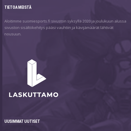
TIETOA MEISTÄ
Aloitimme suomiesports.fi sivuston syksyllä 2020 ja joulukuun alussa
sivuston sisältökehitys pääsi vauhtiin ja kävijämäärät lähtivät
nousuun.
UUSIMMAT UUTISET