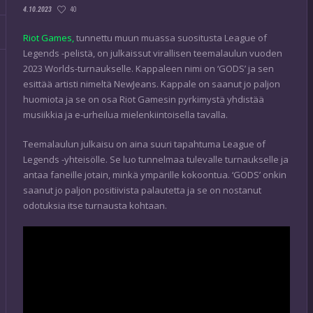
40
4.10.2023
Riot Games,
tunnettu muun muassa suositusta League of
Legends -pelistä, on julkaissut virallisen teemalaulun vuoden
2023 Worlds-turnaukselle. Kappaleen nimi on ‘GODS’ ja sen
esittää artisti nimeltä NewJeans. Kappale on saanut jo paljon
huomiota ja se on osa Riot Gamesin pyrkimystä yhdistää
musiikkia ja e-urheilua mielenkiintoisella tavalla.
Teemalaulun julkaisu on aina suuri tapahtuma League of
Legends -yhteisölle. Se luo tunnelmaa tulevalle turnaukselle ja
antaa faneille jotain, minkä ympärille kokoontua. ‘GODS’ onkin
saanut jo paljon positiivista palautetta ja se on nostanut
odotuksia itse turnausta kohtaan.