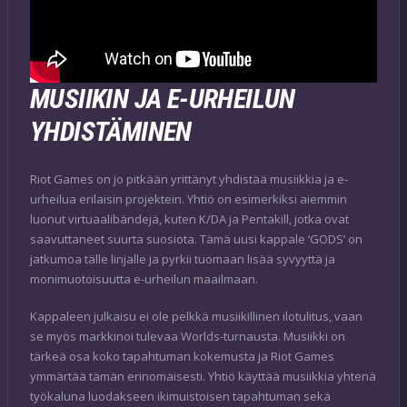
MUSIIKIN JA E-URHEILUN
YHDISTÄMINEN
Riot Games on jo pitkään yrittänyt yhdistää musiikkia ja e-
urheilua erilaisin projektein. Yhtiö on esimerkiksi aiemmin
luonut virtuaalibändejä, kuten K/DA ja Pentakill, jotka ovat
saavuttaneet suurta suosiota. Tämä uusi kappale ‘GODS’ on
jatkumoa tälle linjalle ja pyrkii tuomaan lisää syvyyttä ja
monimuotoisuutta e-urheilun maailmaan.
Kappaleen julkaisu ei ole pelkkä musiikillinen ilotulitus, vaan
se myös markkinoi tulevaa Worlds-turnausta. Musiikki on
tärkeä osa koko tapahtuman kokemusta ja Riot Games
ymmärtää tämän erinomaisesti. Yhtiö käyttää musiikkia yhtenä
työkaluna luodakseen ikimuistoisen tapahtuman sekä