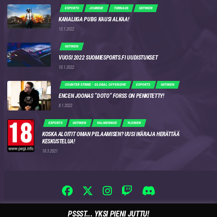
ESPORTS
JOUKKUE
TURNAUS
UUTINEN
KANALIIGA PUBG KAUSI ALKAA!
10.1.2022
UUTINEN
VUOSI 2022 SUOMIESPORTS.FI UUDISTUKSET
10.1.2022
COUNTER STRIKE - GLOBAL OFFENSIVE
ESPORTS
UUTINEN
ENCEN JOONAS “DOTO” FORSS ON PENKITETTY!
8.1.2022
ESPORTS
UUTINEN
VALMENNUS
YLEINEN
KOSKA ALOITIT OMAN PELAAMISEN? UUSI IKÄRAJA HERÄTTÄÄ
KESKUSTELUA!
18.3.2021
PSSST... YKSI PIENI JUTTU!