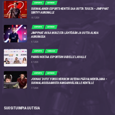
ESPORTS
UUTINEN
SUOMALAINEN ESPORTS-KENTTÄ SAA UUTTA TUULTA – JIMPPHAT
SIIRTYY AURORALLE
19.7.2026
ESPORTS
UUTINEN
JIMPPHAT AVAA MOUZ:STA LÄHTÖÄÄN JA UUTTA ALKUA
AURORASSA
9.7.2026
ESPORTS
TURNAUS
PARIISI NOSTAA ESPORTSIN UUDELLE LAVALLE
8.7.2026
ESPORTS
UUTINEN
JOONAS ‘DOTO’ FORSS HEROICIN UUTENA PÄÄVALMENTAJANA –
SUOMALAISOSAAMISTA KANSAINVÄLISILLE KENTILLE
7.7.2026
SUOSITUIMPIA UUTISIA