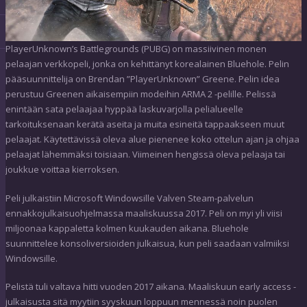
PlayerUnknown’s Battlegrounds (PUBG) on massiivinen monen
pelaajan verkkopeli, jonka on kehittänyt korealainen Bluehole. Pelin
pääsuunnittelija on Brendan ”PlayerUnknown” Greene. Pelin idea
perustuu Greenen aikaisempiin modeihin ARMA 2 -pelille. Pelissä
enintään sata pelaajaa hyppää laskuvarjolla pelialueelle
tarkoituksenaan kerätä aseita ja muita esineitä tappaakseen muut
pelaajat. Käytettävissä oleva alue pienenee koko ottelun ajan ja ohjaa
pelaajat lähemmäksi toisiaan. Viimeinen hengissä oleva pelaaja tai
joukkue voittaa kierroksen.
Peli julkaistiin Microsoft Windowsille Valven Steam-palvelun
ennakkojulkaisuohjelmassa maaliskuussa 2017. Peli on myi yli viisi
miljoonaa kappaletta kolmen kuukauden aikana. Bluehole
suunnittelee konsoliversioiden julkaisua, kun peli saadaan valmiiksi
Windowsille.
Pelistä tuli valtava hitti vuoden 2017 aikana. Maaliskuun early access -
julkaisusta sitä myytiin syyskuun loppuun mennessä noin puolen