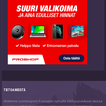
TIETOA MEISTÄ
Aloitimme suomiesports.fi sivuston syksyllä 2020 ja joulukuun alussa