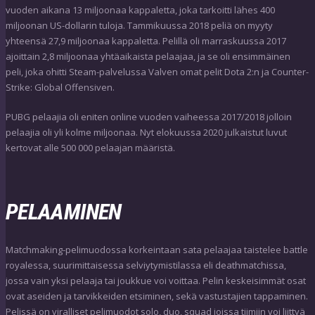
vuoden aikana 13 miljoonaa kappaletta, joka tarkoitti lähes 400
miljoonan US-dollarin tuloja. Tammikuussa 2018 peliä on myyty
yhteensä 27,9 miljoonaa kappaletta. Pelillä oli marraskuussa 2017
ajoittain 2,8 miljoonaa yhtäaikaista pelaajaa, ja se oli ensimmäinen
peli, joka ohitti Steam-palvelussa Valven omat pelit Dota 2:n ja Counter-
Strike: Global Offensiven.
PUBG pelaajia oli eniten online vuoden vaiheessa 2017/2018 jolloin
pelaajia oli yli kolme miljoonaa. Nyt elokuussa 2020 julkaistut luvut
kertovat alle 500 000 pelaajan määristä.
PELAAMINEN
Matchmaking-pelimuodossa korkeintaan sata pelaajaa taistelee battle
royalessa, suurimittaisessa selviytymistilassa eli deathmatchissa,
jossa vain yksi pelaaja tai joukkue voi voittaa. Pelin keskeisimmät osat
ovat aseiden ja tarvikkeiden etsiminen, sekä vastustajien tappaminen.
Pelissä on viralliset pelimuodot solo, duo, squad joissa tiimiin voi liittyä