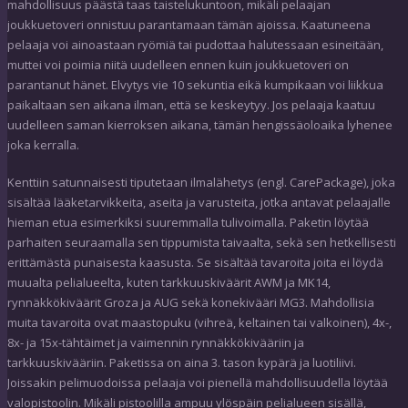
mahdollisuus päästä taas taistelukuntoon, mikäli pelaajan
joukkuetoveri onnistuu parantamaan tämän ajoissa. Kaatuneena
pelaaja voi ainoastaan ryömiä tai pudottaa halutessaan esineitään,
muttei voi poimia niitä uudelleen ennen kuin joukkuetoveri on
parantanut hänet. Elvytys vie 10 sekuntia eikä kumpikaan voi liikkua
paikaltaan sen aikana ilman, että se keskeytyy. Jos pelaaja kaatuu
uudelleen saman kierroksen aikana, tämän hengissäoloaika lyhenee
joka kerralla.
Kenttiin satunnaisesti tiputetaan ilmalähetys (engl. CarePackage), joka
sisältää lääketarvikkeita, aseita ja varusteita, jotka antavat pelaajalle
hieman etua esimerkiksi suuremmalla tulivoimalla. Paketin löytää
parhaiten seuraamalla sen tippumista taivaalta, sekä sen hetkellisesti
erittämästä punaisesta kaasusta. Se sisältää tavaroita joita ei löydä
muualta pelialueelta, kuten tarkkuuskiväärit AWM ja MK14,
rynnäkkökiväärit Groza ja AUG sekä konekivääri MG3. Mahdollisia
muita tavaroita ovat maastopuku (vihreä, keltainen tai valkoinen), 4x-,
8x- ja 15x-tähtäimet ja vaimennin rynnäkkökivääriin ja
tarkkuuskivääriin. Paketissa on aina 3. tason kypärä ja luotiliivi.
Joissakin pelimuodoissa pelaaja voi pienellä mahdollisuudella löytää
valopistoolin. Mikäli pistoolilla ampuu ylöspäin pelialueen sisällä,