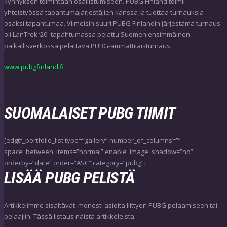
kynnyksen toimintaan osallistumiseen. PUBG Finland toimii
yhteistyössä tapahtumajärjestäjien kanssa ja tuottaa turnauksia
osaksi tapahtumaa. Viimeisin suuri PUBG Finlandin järjestämä turnaus
oli LanTrek ‘20 -tapahtumassa pelattu Suomen ensimmäinen
paikallisverkossa pelattava PUBG-ammattilaisturnaus.
www.pubgfinland.fi
SUOMALAISET PUBG TIIMIT
[edgtf_portfolio_list type=”gallery” number_of_columns=””
space_between_items=”normal” enable_image_shadow=”no”
orderby=”date” order=”ASC” category=”pubg”]
LISÄÄ PUBG PELISTÄ
Artikkelimme sisältävät monesti asioita liittyen PUBG pelaamiseen tai
pelaajiin. Tässä listaus näistä artikkeleista.