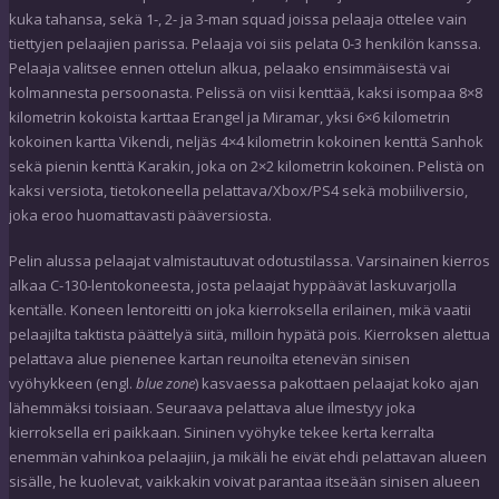
kuka tahansa, sekä 1-, 2- ja 3-man squad joissa pelaaja ottelee vain
tiettyjen pelaajien parissa. Pelaaja voi siis pelata 0-3 henkilön kanssa.
Pelaaja valitsee ennen ottelun alkua, pelaako ensimmäisestä vai
kolmannesta persoonasta. Pelissä on viisi kenttää, kaksi isompaa 8×8
kilometrin kokoista karttaa Erangel ja Miramar, yksi 6×6 kilometrin
kokoinen kartta Vikendi, neljäs 4×4 kilometrin kokoinen kenttä Sanhok
sekä pienin kenttä Karakin, joka on 2×2 kilometrin kokoinen. Pelistä on
kaksi versiota, tietokoneella pelattava/Xbox/PS4 sekä mobiiliversio,
joka eroo huomattavasti pääversiosta.
Pelin alussa pelaajat valmistautuvat odotustilassa. Varsinainen kierros
alkaa C-130-lentokoneesta, josta pelaajat hyppäävät laskuvarjolla
kentälle. Koneen lentoreitti on joka kierroksella erilainen, mikä vaatii
pelaajilta taktista päättelyä siitä, milloin hypätä pois. Kierroksen alettua
pelattava alue pienenee kartan reunoilta etenevän sinisen
vyöhykkeen (engl.
blue zone
) kasvaessa pakottaen pelaajat koko ajan
lähemmäksi toisiaan. Seuraava pelattava alue ilmestyy joka
kierroksella eri paikkaan. Sininen vyöhyke tekee kerta kerralta
enemmän vahinkoa pelaajiin, ja mikäli he eivät ehdi pelattavan alueen
sisälle, he kuolevat, vaikkakin voivat parantaa itseään sinisen alueen