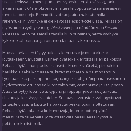
sisällä. Pelissä on myös punainen vyöhyke (engl.
red zone
), jonka
aikana noin 0,64 neliökilometrin alueelle tippuu sattumanvaraisesti
tuhoisia pommeja. Pommeilta voi suojautua hakeutumalla
rakennuksiin. Vyöhyke ei ole käytössä esport-otteluissa. Pelissä on
myös musta vyöhyke (engl.
black zone
), jota nähdään vain
Karakin
-
kentässä. Se toimii samalla tavalla kuin punainen, mutta vyöhyke
kykenee tuhoamaan ja romahduttamaan rakennuksia.
Maassa pelaajien täytyy tutkia rakennuksia ja muita alueita
löytääkseen varusteita. Esineet ovat joka kierroksella eri paikoissa.
Pelaaja löytää monipuolisesti aseita, kuten kivääreitä, pistooleita,
haulikkoja sekä lyömäaseita, kuten macheten ja paistinpannun.
Lyömäaseista paistinpannu torjuu myös luoteja. Ampuma-aseisiin on
löydettävissä eri lisäosia kuten tähtäimiä, vaimentimia ja lisälippaita.
Alueelta löytyy luotiliivejä, kypäriä ja reppuja, joiden suojaavuus,
tilavuus ja kestävyys vaihtelee. Suojaavat varusteet vahingoittuvat
tulitaisteluissa, ja lopulta hajoavat tarpeeksi osumia ottettuaan.
Pelaaja löytää alueelta kulkuneuvoja, kuten moottoripyöriä,
maastureita tai veneitä, joita voi tankata pelialueelta löytyvillä
polttoainekanistereilla.