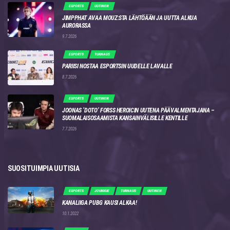
ESPORTS
UUTINEN
JIMPPHAT AVAA MOUZ:STA LÄHTÖÄÄN JA UUTTA ALKUA
AURORASSA
9.7.2026
ESPORTS
TURNAUS
PARIISI NOSTAA ESPORTSIN UUDELLE LAVALLE
8.7.2026
ESPORTS
UUTINEN
JOONAS ‘DOTO’ FORSS HEROICIN UUTENA PÄÄVALMENTAJANA –
SUOMALAISOSAAMISTA KANSAINVÄLISILLE KENTILLE
7.7.2026
SUOSITUIMPIA UUTISIA
ESPORTS
JOUKKUE
TURNAUS
UUTINEN
KANALIIGA PUBG KAUSI ALKAA!
10.1.2022