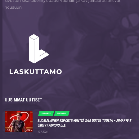
sivuston sisältökehitys pääsi vauhtiin ja kävijämäärät lähtivät
nousuun.
UUSIMMAT UUTISET
ESPORTS
UUTINEN
SUOMALAINEN ESPORTS-KENTTÄ SAA UUTTA TUULTA – JIMPPHAT
SIIRTYY AURORALLE
19.7.2026