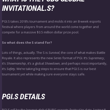
INVITATIONAL.S?
PGI.S takes 2018’s tournament and molds it into an 8-week esports
festival where players from around the world come together and
compete for a massive $3.5 million dollar prize pool.
So what does the S stand for?
Lots of things, actually. The S is
Survival
, the core of what makes Battle
Royale. It also represents the new
Series
format of PGI. It’s
Supremacy
,
it’s
Showmanship
, it’s a global
Showdown
, and perhaps most importantly,
it’s
Safety
. We’re taking big steps to ensure that PGI.S is our best
tournament yet while making sure everyone stays safe.
PGI.S DETAILS
PGI.S will be the longest global PUBG esports festival to date, lasting 8