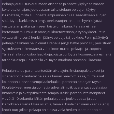
Pelaaja joutuu turvautumaan aistiensa ja päättelykykynsä varaan
koko ottelun ajan. Joutuessaan tulitaisteluun pelaajan täytyy
kuulostella, mistä suunnasta ampuminen tulee saadakseen suojan
siltä. Myös kurkkimista (engl. peek) suojan takaa on hyvä käyttää
vastustajan paikantamiseen taistelun aikana. Pelaaja ei näe
kartastaan muuta kuin omat joukkuetoverinsa ja vyöhykkeet. Pelin
voittaa viimeisenä henkiin jäänyt pelaaja tai joukkue. Pelin päätyttyä
pelaaja palkitaan pelin omalla rahalla (engl. battle point, BP) perustuen
sijoitukseen, tekemäänsä vahinkoon muihin pelaajiin ja tappoihin.
Tällä rahalla voi ostaa laatikkoja, joista voi löytää kosmeettisia esineitä
tai asekuoseja. Pelirahalla voi myös muokata hahmon ulkoasua.
Pelaajan tulee parantaa itseään aika ajoin. Ensiapupakkaukset ja
sideharsot parantavat pelaajaa tämän haavoittuessa, mutta eivät
kokonaan. Harvinaisempi lääkelaukku parantaa pelaajan täysin.
Kipulääkkeet, energiajuomat ja adrenaliinipiikit parantavat pelaajaa
hitaammin ja ovat pitkäkestoisempia. Kaikki parannustoimenpiteet
vievät 3-10 sekuntia. Mikäli pelaaja pelaa joukkueessa ja saa
kierroksen aikana liikaa osumia, tämä ei kuole heti vaan kaatuu (engl.
knock out), jolloin pelaaja on elossa vielä hetken. Kaatuneena on