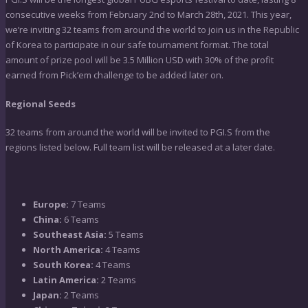
consecutive weeks from February 2nd to March 28th, 2021. This year,
we’re inviting 32 teams from around the world to join us in the Republic
of Korea to participate in our safe tournament format. The total
amount of prize pool will be 3.5 Million USD with 30% of the profit
earned from Pick’em challenge to be added later on.
Regional Seeds
32 teams from around the world will be invited to PGI.S from the
regions listed below. Full team list will be released at a later date.
Europe:
7 Teams
China:
6 Teams
Southeast Asia:
5 Teams
North America:
4 Teams
South Korea:
4 Teams
Latin America:
2 Teams
Japan:
2 Teams