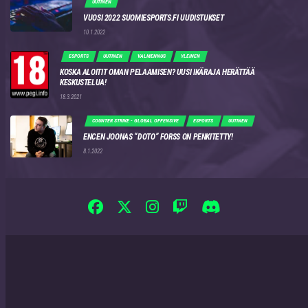
UUTINEN
VUOSI 2022 SUOMIESPORTS.FI UUDISTUKSET
10.1.2022
ESPORTS
UUTINEN
VALMENNUS
YLEINEN
KOSKA ALOITIT OMAN PELAAMISEN? UUSI IKÄRAJA HERÄTTÄÄ
KESKUSTELUA!
18.3.2021
COUNTER STRIKE - GLOBAL OFFENSIVE
ESPORTS
UUTINEN
ENCEN JOONAS “DOTO” FORSS ON PENKITETTY!
8.1.2022