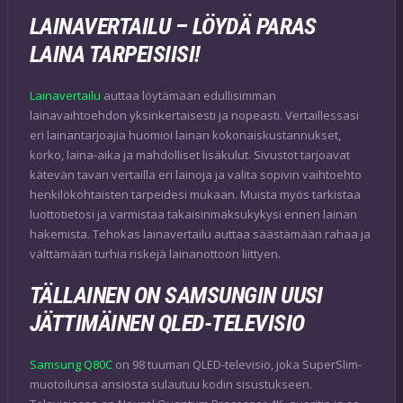
LAINAVERTAILU – LÖYDÄ PARAS
LAINA TARPEISIISI!
Lainavertailu
auttaa löytämään edullisimman
lainavaihtoehdon yksinkertaisesti ja nopeasti. Vertaillessasi
eri lainantarjoajia huomioi lainan kokonaiskustannukset,
korko, laina-aika ja mahdolliset lisäkulut. Sivustot tarjoavat
kätevän tavan vertailla eri lainoja ja valita sopivin vaihtoehto
henkilökohtaisten tarpeidesi mukaan. Muista myös tarkistaa
luottotietosi ja varmistaa takaisinmaksukykysi ennen lainan
hakemista. Tehokas lainavertailu auttaa säästämään rahaa ja
välttämään turhia riskejä lainanottoon liittyen.
TÄLLAINEN ON SAMSUNGIN UUSI
JÄTTIMÄINEN QLED-TELEVISIO
Samsung Q80C
on 98 tuuman QLED-televisio, joka SuperSlim-
muotoilunsa ansiosta sulautuu kodin sisustukseen.