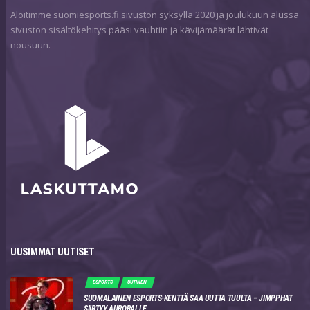
Aloitimme suomiesports.fi sivuston syksyllä 2020 ja joulukuun alussa
sivuston sisältökehitys pääsi vauhtiin ja kävijämäärät lähtivät
nousuun.
UUSIMMAT UUTISET
ESPORTS
UUTINEN
SUOMALAINEN ESPORTS-KENTTÄ SAA UUTTA TUULTA – JIMPPHAT
SIIRTYY AURORALLE