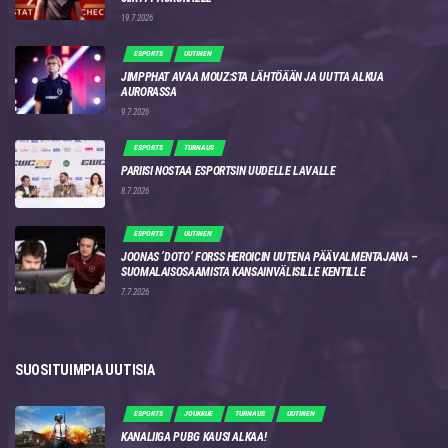
19.7.2026
ESPORTS
UUTINEN
JIMPPHAT AVAA MOUZ:STA LÄHTÖÄÄN JA UUTTA ALKUA
AURORASSA
9.7.2026
ESPORTS
TURNAUS
PARIISI NOSTAA ESPORTSIN UUDELLE LAVALLE
8.7.2026
ESPORTS
UUTINEN
JOONAS ‘DOTO’ FORSS HEROICIN UUTENA PÄÄVALMENTAJANA –
SUOMALAISOSAAMISTA KANSAINVÄLISILLE KENTILLE
7.7.2026
SUOSITUIMPIA UUTISIA
ESPORTS
JOUKKUE
TURNAUS
UUTINEN
KANALIIGA PUBG KAUSI ALKAA!