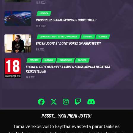
10.1.2022
UUTINEN
VUOSI 2022 SUOMIESPORTS.FI UUDISTUKSET
10.1.2022
COUNTER STRIKE - GLOBAL OFFENSIVE
ESPORTS
UUTINEN
ENCEN JOONAS “DOTO” FORSS ON PENKITETTY!
8.1.2022
ESPORTS
UUTINEN
VALMENNUS
YLEINEN
KOSKA ALOITIT OMAN PELAAMISEN? UUSI IKÄRAJA HERÄTTÄÄ
KESKUSTELUA!
18.3.2021
PSSST... YKSI PIENI JUTTU!
Tämä verkkosivusto käyttää evästeitä parantaaksesi