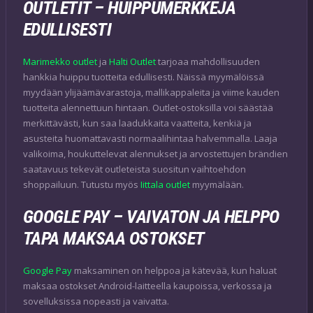
OUTLETIT – HUIPPUMERKKEJÄ
EDULLISESTI
Marimekko outlet
ja
Halti Outlet
tarjoaa mahdollisuuden
hankkia huippu tuotteita edullisesti. Näissä myymälöissä
myydään ylijäämävarastoja, mallikappaleita ja viime kauden
tuotteita alennettuun hintaan. Outlet-ostoksilla voi säästää
merkittävästi, kun saa laadukkaita vaatteita, kenkiä ja
asusteita huomattavasti normaalihintaa halvemmalla. Laaja
valikoima, houkuttelevat alennukset ja arvostettujen brändien
saatavuus tekevät outleteista suositun vaihtoehdon
shoppailuun. Tutustu myös
Iittala outlet
myymälään.
GOOGLE PAY – VAIVATON JA HELPPO
TAPA MAKSAA OSTOKSET
Google Pay
maksaminen on helppoa ja kätevää, kun haluat
maksaa ostokset Android-laitteella kaupoissa, verkossa ja
sovelluksissa nopeasti ja vaivatta.