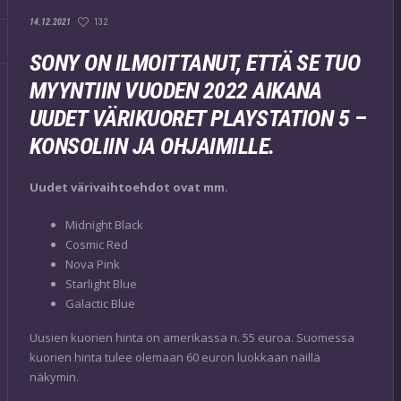
132
14.12.2021
SONY ON ILMOITTANUT, ETTÄ SE TUO
MYYNTIIN VUODEN 2022 AIKANA
UUDET VÄRIKUORET PLAYSTATION 5 –
KONSOLIIN JA OHJAIMILLE.
Uudet värivaihtoehdot ovat mm.
Midnight Black
Cosmic Red
Nova Pink
Starlight Blue
Galactic Blue
Uusien kuorien hinta on amerikassa n. 55 euroa. Suomessa
kuorien hinta tulee olemaan 60 euron luokkaan näillä
näkymin.