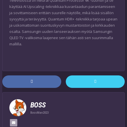
Televisiossa on Neural Quantum Processor 4K -suoritin ja se
käyttää AI Upscaling -tekniikkaa kuvanlaadun parantamiseen
ja sovittamiseen erittäin suurelle näytölle, mikä lisää sisällön
syvyyttä ja terävyyttä. Quantum HDR+ -tekniikka tarjoaa upean
ja uskomattoman suorituskyvyn mustantoiston ja kirkkauden
osalta. Samsungin uuden lanseerauksen myötä Samsungin
QLED TV -valikoima laajenee sen tähän asti sen suurimmalla
mallilla.
BOSS
BossMan2023