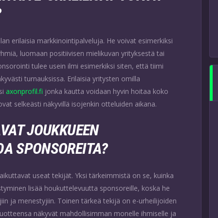
?
alan erilaisia markkinointipalveluja. He voivat esimerkiksi
hmiä, luomaan positiivisen mielikuvan yrityksestä tai
rointi tulee usein ilmi esimerkiksi siten, että tiimi
kyvästi turnauksissa. Erilaisia yritysten omilla
si
axonprofil.fi
jonka kautta voidaan hyvin hoitaa koko
ovat selkeästi näkyvillä isojenkin otteluiden aikana.
AVAT JOUKKUEEN
DA SPONSOREITA?
aikuttavat useat tekijät. Yksi tärkeimmistä on se, kuinka
tyminen lisää houkuttelevuutta sponsoreille, koska he
iin ja menestyjiin. Toinen tärkeä tekijä on e-urheilijoiden
 tuotteensa näkyvät mahdollisimman monelle ihmiselle ja