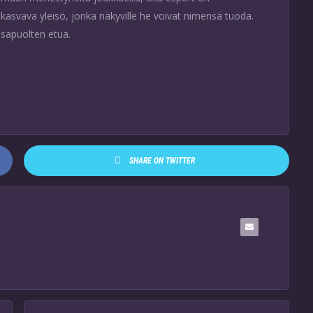
n kasvava yleisö, jonka näkyville he voivat nimensä tuoda.
sapuolten etua.
SHARE ON TWITTER