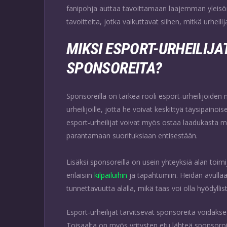
fanipohja auttaa tavoittamaan laajemman yleisön. 
tavoitteita, jotka vaikuttavat siihen, mitkä urheil
MIKSI ESPORT-URHEILIJA
SPONSOREITA?
Sponsoreilla on tärkeä rooli esport-urheilijoiden 
urheilijoille, jotta he voivat keskittyä täysipainois
esport-urheilijat voivat myös ostaa laadukasta ma
parantamaan suorituksiaan entisestään.
Lisäksi sponsoreilla on usein yhteyksiä alan toim
erilaisiin
kilpailuihin
ja tapahtumiin. Heidän avullaa
tunnettavuutta alalla, mikä taas voi olla hyödylli
Esport-urheilijat tarvitsevat sponsoreita voidakseen
Toisaalta on myös yritysten etu lähteä sponsoro