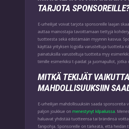
TARJOTA SPONSOREILLE
E-urheilijat voivat tarjota sponsoreille laajan ska
auttaa mainostajia tavoittamaan tiettyjä kohdery
tuotteesta sekä edistämään myynnin kasvua. Sponso
käyttää yrityksen logoilla varusteltuja tuotteita nä
painatuksilla varusteltuja tuotteita myy esimerkik
tiimille esimerkiksi t-paidat ja juomapullot, jotka 
MITKÄ TEKIJÄT VAIKUTT
MAHDOLLISUUKSIIN SAA
E-urheilijan mahdollisuuksiin saada sponsoreita v
paljon joukkue on
menestynyt kilpailuissa
. Menes
haluavat yhdistää tuotteensa tai brändinsä voittaj
fanipohja. Sponsoreille on tärkeätä, että heidän