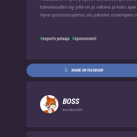
tulevaisuuden laji jolla on jo valtava ja koko aja
Hyvä sponsorisopimus siis palvelee molempien o
esports pelaaja
sponsorointi
SHARE ON FACEBOOK
BOSS
BossMan2023