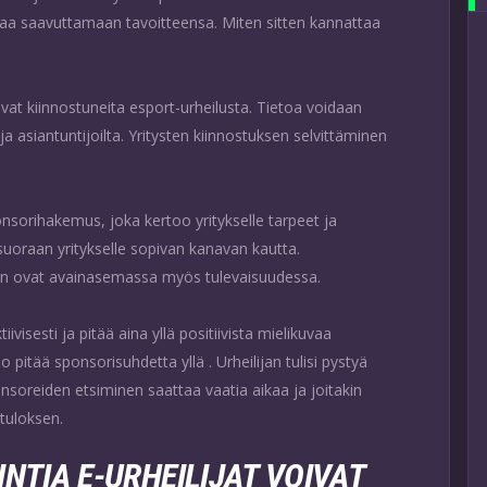
lijaa saavuttamaan tavoitteensa. Miten sitten kannattaa
vat kiinnostuneita esport-urheilusta. Tietoa voidaan
ja asiantuntijoilta. Yritysten kiinnostuksen selvittäminen
onsorihakemus, joka kertoo yritykselle tarpeet ja
suoraan yritykselle sopivan kanavan kautta.
nen ovat avainasemassa myös tulevaisuudessa.
visesti ja pitää aina yllä positiivista mielikuvaa
o pitää sponsorisuhdetta yllä . Urheilijan tulisi pystyä
nsoreiden etsiminen saattaa vaatia aikaa ja joitakin
tuloksen.
NTIA E-URHEILIJAT VOIVAT