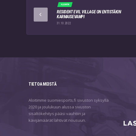
YLEINEN
RESIDENT EVIL VILLAGE ON ENTISTÄKIN
KARMAISEVAMPI
31.10.2022
TIETOA MEISTÄ
Aloitimme suomiesports.fi sivuston syksyllä
2020 ja joulukuun alussa sivuston
sisältökehitys pääsi vauhtiin ja
kävijämäärät lähtivät nousuun.