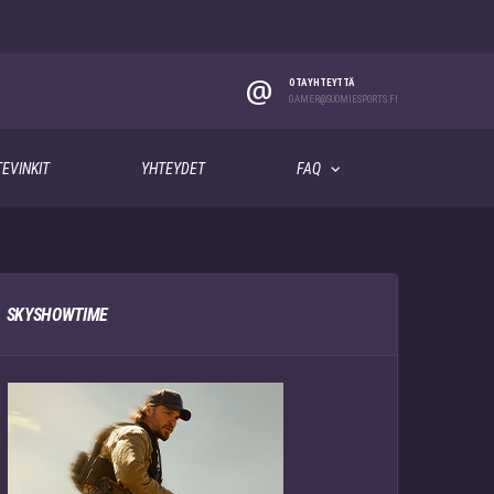
@
OTA YHTEYTTÄ
GAMER@SUOMIESPORTS.FI
EVINKIT
YHTEYDET
FAQ
SKYSHOWTIME