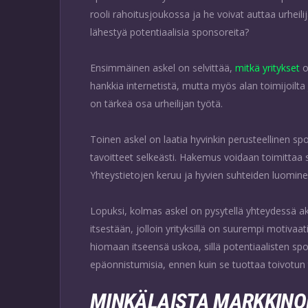
rooli rahoitusjoukossa ja he voivat auttaa urhei
lähestyä potentiaalisia sponsoreita?
Ensimmäinen askel on selvittää,
mitkä yritykset
o
hankkia internetistä, mutta myös alan toimijoilta 
on tärkeä osa urheilijan työtä.
Toinen askel on laatia hyvinkin perusteellinen sp
tavoitteet selkeästi. Hakemus voidaan toimittaa 
Yhteystietojen keruu ja hyvien suhteiden luomi
Lopuksi, kolmas askel on pysytellä yhteydessä aktii
itsestään, jolloin yrityksillä on suurempi motivaati
hiomaan itseensä uskoa, sillä potentiaalisten spo
epäonnistumisia, ennen kuin se tuottaa toivotun 
MINKÄLAISTA MARKKINOI