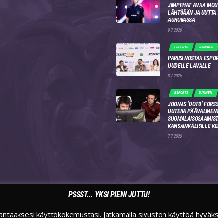
JIMPPHAT AVAA MOU
LÄHTÖÄÄN JA UUTTA
AURORASSA
9.7.2026
ESPORTS
TURNAUS
PARIISI NOSTAA ESPO
UUDELLE LAVALLE
8.7.2026
ESPORTS
UUTINEN
JOONAS ‘DOTO’ FORSS
UUTENA PÄÄVALMENT
SUOMALAISOSAAMIST
KANSAINVÄLISILLE KE
7.7.2026
PSSST... YKSI PIENI JUTTU!
TWITTER
INSTAGRAM
TWITCH
antaaksesi käyttökokemustasi. Jatkamalla sivuston käyttöä hyväk
SUOMIESPORTSFI
SUOMIESPORTS
SUOMIESPORTS