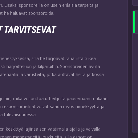
Lisäksi sponsoreilla on usein erilaisia tarpeita ja
ijat he haluavat sponsoroida.
T TARVITSEVAT
menestyksessä, sillä he tarjoavat rahallista tukea
esti harjoitteluun ja kilpailuihin. Sponsoreiden avulla
teriaalia ja varusteita, jotka auttavat heitä jatkossa
ijoihin, mikä voi auttaa urheilijoita pääsemään mukaan
n esport-urheilijat voivat saada myös nimekkyyttä ja
stä tulevaisuudessa.
 keskittyä lajiinsa sen vaatimalla ajalla ja vaivalla.
imaan menestyneitä joukkueita, sillä esport on