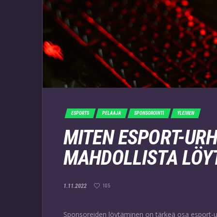
ESPORTS
PELAAJA
SPONSOROINTI
YLEINEN
MITEN ESPORT-URH
MAHDOLLISTA LÖY
1.11.2022
105
Sponsoreiden löytäminen on tärkeä osa esport-ur