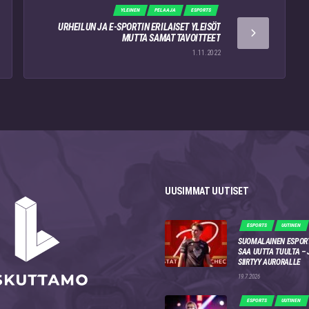
YLEINEN
PELAAJA
ESPORTS
URHEILUN JA E-SPORTIN ERILAISET YLEISÖT
MUTTA SAMAT TAVOITTEET
1.11.2022
UUSIMMAT UUTISET
ESPORTS
UUTINEN
SUOMALAINEN ESPOR
SAA UUTTA TUULTA –
SIIRTYY AURORALLE
19.7.2026
ESPORTS
UUTINEN