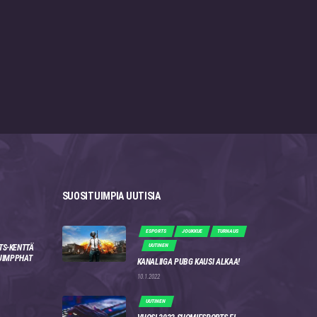
SUOSITUIMPIA UUTISIA
ESPORTS
JOUKKUE
TURNAUS
UUTINEN
TS-KENTTÄ
 JIMPPHAT
KANALIIGA PUBG KAUSI ALKAA!
10.1.2022
UUTINEN