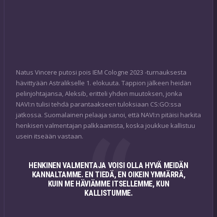
Natus Vincere putosi pois IEM Cologne 2023 -turnauksesta
hävittyään Astralikselle 1. elokuuta. Tappion jälkeen heidän
pelinjohtajansa, Aleksib, eritteli yhden muutoksen, jonka
NAVI:n tulisi tehdä parantaakseen tuloksiaan CS:GO:ssa
jatkossa. Suomalainen pelaaja sanoi, että NAVI:n pitäisi harkita
henkisen valmentajan palkkaamista, koska joukkue kallistuu
usein itseään vastaan.
HENKINEN VALMENTAJA VOISI OLLA HYVÄ MEIDÄN
KANNALTAMME. EN TIEDÄ, EN OIKEIN YMMÄRRÄ,
KUIN ME HÄVIÄMME ITSELLEMME, KUN
KALLISTUMME.