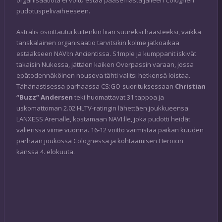
organisaatiota ei voitu estää pääsemästä jälleen Colognen
pudotuspelivaiheeseen.
Astralis osoittautui kuitenkin liian suureksi haasteeksi, vaikka
tanskalainen organisaatio tarvitsikin kolme jatkoaikaa
estääkseen NAVI:n Ancientissa. S1mple ja kumppanit iskivät
takaisin Nukessa, jättäen kaiken Overpassin varaan, jossa
epätodennäköinen nouseva tähti valitsi hetkensä loistaa.
Tähänastisessa parhaassa CS:GO-suorituksessaan
Christian
“Buzz” Andersen
teki huomattavat 31 tappoa ja
uskomattoman 2.02 HLTV-ratingin lähettäen joukkueensa
LANXESS Arenalle, kostamaan NAVI:lle, joka pudotti heidät
välierissä viime vuonna. 16-12 voitto varmistaa paikan kuuden
parhaan joukossa Colognessa ja kohtaamisen Heroicin
kanssa 4. elokuuta.