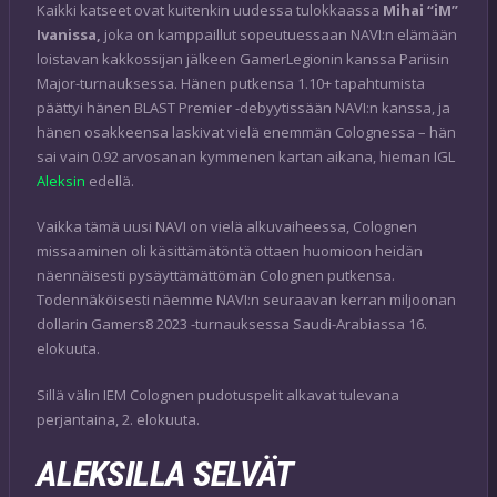
Kaikki katseet ovat kuitenkin uudessa tulokkaassa
Mihai “iM”
Ivanissa,
joka on kamppaillut sopeutuessaan NAVI:n elämään
loistavan kakkossijan jälkeen GamerLegionin kanssa Pariisin
Major-turnauksessa. Hänen putkensa 1.10+ tapahtumista
päättyi hänen BLAST Premier -debyytissään NAVI:n kanssa, ja
hänen osakkeensa laskivat vielä enemmän Colognessa – hän
sai vain 0.92 arvosanan kymmenen kartan aikana, hieman IGL
Aleksin
edellä.
Vaikka tämä uusi NAVI on vielä alkuvaiheessa, Colognen
missaaminen oli käsittämätöntä ottaen huomioon heidän
näennäisesti pysäyttämättömän Colognen putkensa.
Todennäköisesti näemme NAVI:n seuraavan kerran miljoonan
dollarin Gamers8 2023 -turnauksessa Saudi-Arabiassa 16.
elokuuta.
Sillä välin IEM Colognen pudotuspelit alkavat tulevana
perjantaina, 2. elokuuta.
ALEKSILLA SELVÄT