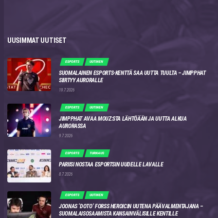
UUSIMMAT UUTISET
ESPORTS
UUTINEN
SUOMALAINEN ESPORTS-KENTTÄ SAA UUTTA TUULTA – JIMPPHAT
SIIRTYY AURORALLE
19.7.2026
ESPORTS
UUTINEN
JIMPPHAT AVAA MOUZ:STA LÄHTÖÄÄN JA UUTTA ALKUA
AURORASSA
9.7.2026
ESPORTS
TURNAUS
PARIISI NOSTAA ESPORTSIN UUDELLE LAVALLE
8.7.2026
ESPORTS
UUTINEN
JOONAS ‘DOTO’ FORSS HEROICIN UUTENA PÄÄVALMENTAJANA –
SUOMALAISOSAAMISTA KANSAINVÄLISILLE KENTILLE