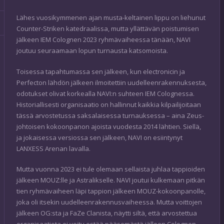
Lähes vuosikymmenen ajan musta-keltainen lippu on liehunut
Counter-Striken katedraalissa, mutta yllättävän poistumisen
jälkeen IEM Colognen 2023 ryhmävaiheessa tänään, NAVI
joutuu seuraamaan lopun turnausta katsomoista.
Toisessa tapahtumassa sen jälkeen, kun electronicin ja
Perfecton lähdön jälkeen ilmoitettiin uudelleenrakennuksesta,
odotukset olivat korkealla NAVI:n suhteen IEM Colognessa.
Historiallisesti organisaatio on hallinnut kaikkia kilpailijoitaan
tässä arvostetussa saksalaisessa turnauksessa – aina Zeus-
johtoisen kokoonpanon ajoista vuodesta 2014 lähtien. Siellä,
ja jokaisessa versiossa sen jälkeen, NAVI on esiintynyt
LANXESS Arenan lavalla.
Mutta vuonna 2023 ei tule olemaan sellaista juhlaa tappioiden
jälkeen MOUZ:lle ja Astralikselle. NAVI joutui kulkemaan pitkän
tien ryhmävaiheen läpi tappion jälkeen MOUZ-kokoonpanolle,
joka oli itsekin uudelleenrakennusvaiheessa. Mutta voittojen
jälkeen OG:sta ja FaZe Clanista, näytti siltä, että arvostettua