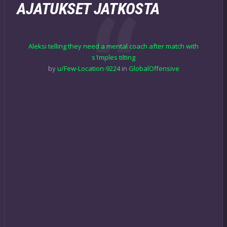
AJATUKSET JATKOSTA
Aleksi telling they need a mental coach after match with
s1mples tilting
by
u/Few-Location-9224
in
GlobalOffensive