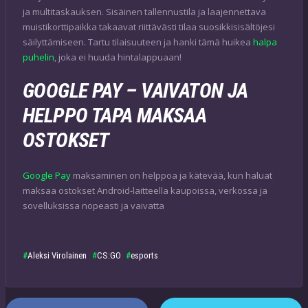
ja multitaskauksen. Sisäinen tallennustila ja laajennettava
muistikorttipaikka takaavat riittävästi tilaa suosikkisisältöjesi
säilyttämiseen. Tartu tilaisuuteen ja hanki tämä huikea
halpa
puhelin
, joka ei huuda hintalappuaan!
GOOGLE PAY – VAIVATON JA
HELPPO TAPA MAKSAA
OSTOKSET
Google Pay
maksaminen on helppoa ja kätevää, kun haluat
maksaa ostokset Android-laitteella kaupoissa, verkossa ja
sovelluksissa nopeasti ja vaivatta
Aleksi Virolainen
CS:GO
esports