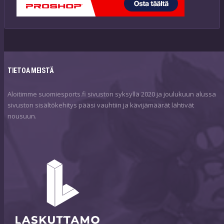
TIETOA MEISTÄ
Aloitimme suomiesports.fi sivuston syksyllä 2020 ja joulukuun alussa
sivuston sisältökehitys pääsi vauhtiin ja kävijämäärät lähtivät
nousuun.