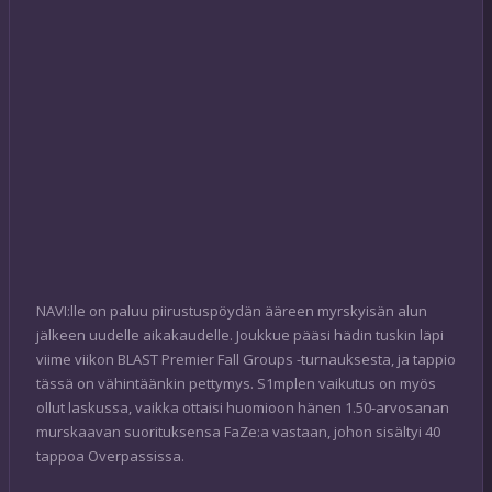
NAVI:lle on paluu piirustuspöydän ääreen myrskyisän alun
jälkeen uudelle aikakaudelle. Joukkue pääsi hädin tuskin läpi
viime viikon BLAST Premier Fall Groups -turnauksesta, ja tappio
tässä on vähintäänkin pettymys. S1mplen vaikutus on myös
ollut laskussa, vaikka ottaisi huomioon hänen 1.50-arvosanan
murskaavan suorituksensa FaZe:a vastaan, johon sisältyi 40
tappoa Overpassissa.