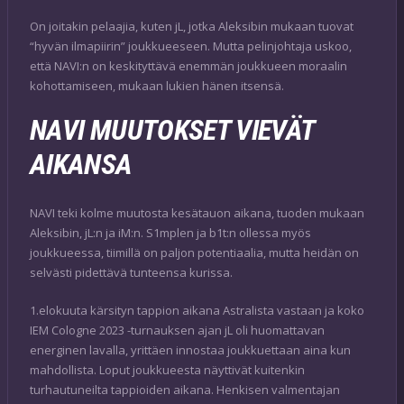
On joitakin pelaajia, kuten jL, jotka Aleksibin mukaan tuovat
“hyvän ilmapiirin” joukkueeseen. Mutta pelinjohtaja uskoo,
että NAVI:n on keskityttävä enemmän joukkueen moraalin
kohottamiseen, mukaan lukien hänen itsensä.
NAVI MUUTOKSET VIEVÄT
AIKANSA
NAVI teki kolme muutosta kesätauon aikana, tuoden mukaan
Aleksibin, jL:n ja iM:n. S1mplen ja b1t:n ollessa myös
joukkueessa, tiimillä on paljon potentiaalia, mutta heidän on
selvästi pidettävä tunteensa kurissa.
1.elokuuta kärsityn tappion aikana Astralista vastaan ja koko
IEM Cologne 2023 -turnauksen ajan jL oli huomattavan
energinen lavalla, yrittäen innostaa joukkuettaan aina kun
mahdollista. Loput joukkueesta näyttivät kuitenkin
turhautuneilta tappioiden aikana. Henkisen valmentajan