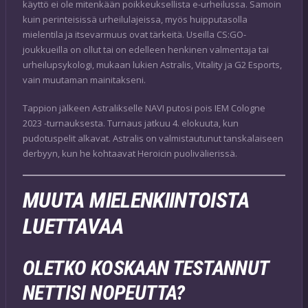
käyttö ei ole mitenkään poikkeuksellista e-urheilussa. Samoin
kuin perinteisissä urheilulajeissa, myös huipputasolla
mielentila ja itsevarmuus ovat tärkeitä. Useilla CS:GO-
joukkueilla on ollut tai on edelleen henkinen valmentaja tai
urheilupsykologi, mukaan lukien Astralis, Vitality ja G2 Esports,
vain muutaman mainitakseni.
Tappion jälkeen Astralikselle NAVI putosi pois IEM Cologne
2023 -turnauksesta. Turnaus jatkuu 4. elokuuta, kun
pudotuspelit alkavat. Astralis on valmistautunut tanskalaiseen
derbyyn, kun he kohtaavat Heroicin puolivälierissä.
MUUTA MIELENKIINTOISTA
LUETTAVAA
OLETKO KOSKAAN TESTANNUT
NETTISI NOPEUTTA?