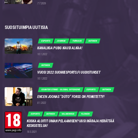
7.7.2026
SUOSITUIMPIA UUTISIA
ESPORTS
JOUKKUE
TURNAUS
UUTINEN
KANALIIGA PUBG KAUSI ALKAA!
10.1.2022
UUTINEN
VUOSI 2022 SUOMIESPORTS.FI UUDISTUKSET
10.1.2022
COUNTER STRIKE - GLOBAL OFFENSIVE
ESPORTS
UUTINEN
ENCEN JOONAS “DOTO” FORSS ON PENKITETTY!
8.1.2022
ESPORTS
UUTINEN
VALMENNUS
YLEINEN
KOSKA ALOITIT OMAN PELAAMISEN? UUSI IKÄRAJA HERÄTTÄÄ
KESKUSTELUA!
18.3.2021