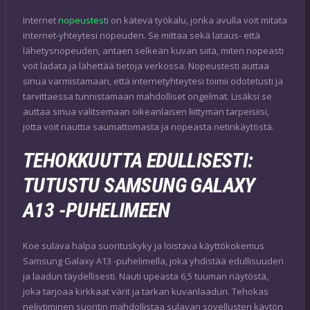
Internet
nopeustesti
on kätevä työkalu, jonka avulla voit mitata
internet-yhteytesi nopeuden. Se mittaa sekä lataus- että
lähetysnopeuden, antaen selkeän kuvan siitä, miten nopeasti
voit ladata ja lähettää tietoja verkossa. Nopeustesti auttaa
sinua varmistamaan, että internetyhteytesi toimii odotetusti ja
tarvittaessa tunnistamaan mahdolliset ongelmat. Lisäksi se
auttaa sinua valitsemaan oikeanlaisen liittymän tarpeisiisi,
jotta voit nauttia saumattomasta ja nopeasta netinkäytöstä.
TEHOKKUUTTA EDULLISESTI:
TUTUSTU SAMSUNG GALAXY
A13 -PUHELIMEEN
Koe sulava halpa suorituskyky ja loistava käyttökokemus
Samsung Galaxy A13 -puhelimella, joka yhdistää edullisuuden
ja laadun täydellisesti. Nauti upeasta 6,5 tuuman näytöstä,
joka tarjoaa kirkkaat värit ja tarkan kuvanlaadun. Tehokas
neliytiminen suoritin mahdollistaa sulavan sovellusten käytön