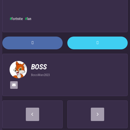
fortnite
lan
BOSS
BossMan2023