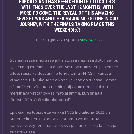
ESPORTS AND HAS BEEN DELIGHTED TO DO THIS
WITH FNCS OVER THE LAST 12 MONTHS, WITH
MORE TO COME. THE REVEAL OF THIS AMAZING
NEW SET WAS ANOTHER MAJOR MILESTONE IN OUR
JOURNEY, WITH THE FINALS TAKING PLACE THIS
WEEKEND! 💥
— BLAST (@BLASTEsports)
May 24, 2022
Sosiaalisessa mediassa julkaistussa viestissä BLAST sanoi:
“[Olemme] intohimoisia esportsin tasoittamiseen ja olemme
olleet iloisia voidessamme tehdä tämän FNCS: n kanssa
viimeisen 12 kuukauden aikana, ja lisää on tulossa. Tämän
hämmästyttävän uuden setin paljastaminen oli toinen
merkittävä virstanpylväs matkallamme, kun finaalit
järjestetään tänä viikonloppuna!”
Epic Games totesi, että vaikka FNCS Invitational 2022 on
suunniteltu henkilökohtaiseksi, tämä voi muuttua
kansanterveyden suuntauksissa ja alueellisissa laeissa ja
suosituksissa.