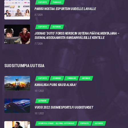
ESPORTS
TURNAUS
PARIISI NOSTAA ESPORTSIN UUDELLE LAVALLE
8.7.2026
ESPORTS
UUTINEN
JOONAS ‘DOTO’ FORSS HEROICIN UUTENA PÄÄVALMENTAJANA –
SUOMALAISOSAAMISTA KANSAINVÄLISILLE KENTILLE
7.7.2026
SUOSITUIMPIA UUTISIA
ESPORTS
JOUKKUE
TURNAUS
UUTINEN
KANALIIGA PUBG KAUSI ALKAA!
10.1.2022
UUTINEN
VUOSI 2022 SUOMIESPORTS.FI UUDISTUKSET
10.1.2022
COUNTER STRIKE - GLOBAL OFFENSIVE
ESPORTS
UUTINEN