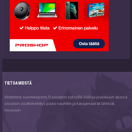
TIETOA MEISTÄ
Aloitimme suomiesports.fi sivuston syksyllä 2020 ja joulukuun alussa
sivuston sisältökehitys pääsi vauhtiin ja kävijämäärät lähtivät
nousuun.