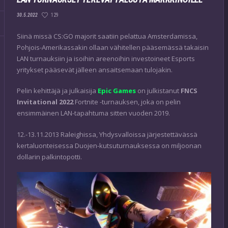
129
30.5.2022
Siinä missä CS:GO majorit saatiin pelattua Amsterdamissa,
Pohjois-Amerikassakin ollaan vähitellen pääsemässä takaisin
LAN turnauksiin ja isoihin areenoihin investoineet Esports
yritykset pääsevät jälleen ansaitsemaan tulojakin.
Pelin kehittäjä ja julkaisija
Epic Games
on julkistanut
FNCS
Invitational 2022
Fortnite -turnauksen, joka on pelin
ensimmäinen LAN-tapahtuma sitten vuoden 2019.
12.-13.11.2013 Raleighissa, Yhdysvalloissa järjestettävässä
kertaluonteisessa Duojen-kutsuturnauksessa on miljoonan
dollarin palkintopotti.