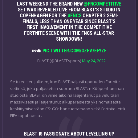
LAST WEEKEND THE BRAND NEW
@FNCOMPETITIVE
SET WAS REVEALED LIVE FROM BLAST'S STUDIO IN
COPENHAGEN FOR THE
#FNCS
CHAPTER 2 SEMI-
FINALS, LESS THAN ONE YEAR SINCE BLAST'S
FIRST INVOLVEMENT IN THE COMPETITIVE
FORTNITE SCENE WITH THE FNCS ALL-STAR
SHOWDOWN!
👀🔥
PIC.TWITTER.COM/OZFV7EFYZF
— BLAST (@BLASTEsports)
May 24, 2022
Se tulee sen jälkeen, kun BLAST paljasti upouuden Fortnite-
settinsä, joka paljastettiin suorana BLAST: n Kööpenhaminan
studiosta. BLAST on viime aikoina laajentanut palveluitaan
massiivisesti ja laajentunut alkuperäisestä yksinomaisesta
keskittymisestään CS: GO: han tuottamaan sekä Fortnite- että
FIFA-tapahtumia .
BLAST IS PASSIONATE ABOUT LEVELLING UP