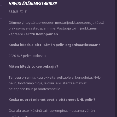
HREDS ÄNÄRIMESTARIKSI!
111
1.8.2021
Otimme yhteyttä tuoreeseen mestarijoukkueeseen, ja tässä
on kysymys-vastausparimme. Vastaaja toimi joukkueen
kapteeni
Perttu Kemppainen
.
Koska hReds aloitti tämän pelin organisaatiossaan?
2020 6v6 pelimuodossa
Miten hReds tukee pelaajia?
Tarjoaa ohjaimia, kuulokkeita, pelituoleja, konsoleita, NHL-
pelin, bootcamp tiloja, ruokia ja kustantaa matkat
pelitapahtumiin ja bootcampeille
Koska nuoret miehet ovat aloittaneet NHL pelin?
Osa ala-aste ikäisinä tai nuorempina, muutama vähän
myöhemmin