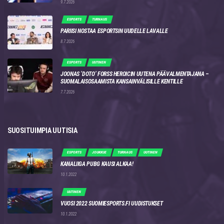
9.7.2026
ESPORTS
TURNAUS
PARIISI NOSTAA ESPORTSIN UUDELLE LAVALLE
8.7.2026
ESPORTS
UUTINEN
JOONAS ‘DOTO’ FORSS HEROICIN UUTENA PÄÄVALMENTAJANA –
SUOMALAISOSAAMISTA KANSAINVÄLISILLE KENTILLE
7.7.2026
SUOSITUIMPIA UUTISIA
ESPORTS
JOUKKUE
TURNAUS
UUTINEN
KANALIIGA PUBG KAUSI ALKAA!
10.1.2022
UUTINEN
VUOSI 2022 SUOMIESPORTS.FI UUDISTUKSET
10.1.2022