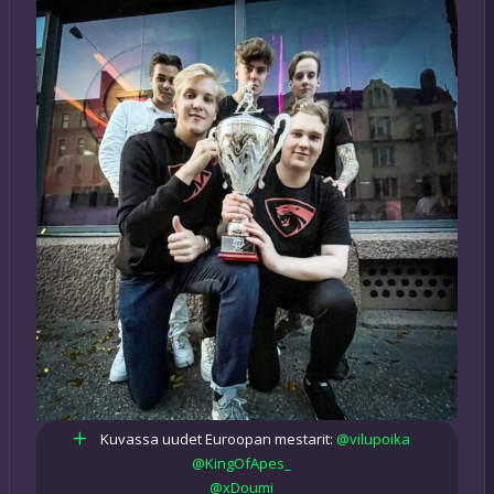
Kuvassa uudet Euroopan mestarit:
@vilupoika
@KingOfApes_
@xDoumi