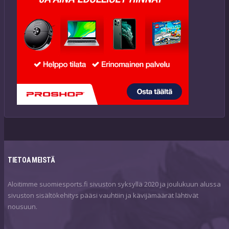
TIETOA MEISTÄ
Aloitimme suomiesports.fi sivuston syksyllä 2020 ja joulukuun alussa
sivuston sisältökehitys pääsi vauhtiin ja kävijämäärät lähtivät
nousuun.