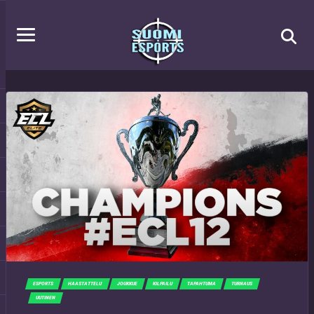
ESPORTS
HAASTATTELU
JOUKKUE
KILPAILU
TAPAHTUMA
TURNAUS
UUTINEN