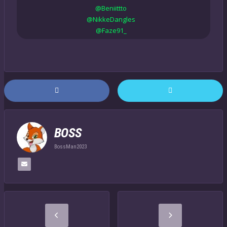
@Beniittto
@NikkeDangles
@Faze91_
BOSS
BossMan2023