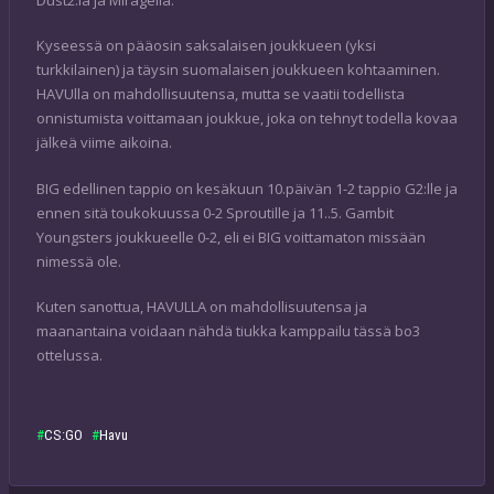
Kyseessä on pääosin saksalaisen joukkueen (yksi
turkkilainen) ja täysin suomalaisen joukkueen kohtaaminen.
HAVUlla on mahdollisuutensa, mutta se vaatii todellista
onnistumista voittamaan joukkue, joka on tehnyt todella kovaa
jälkeä viime aikoina.
BIG edellinen tappio on kesäkuun 10.päivän 1-2 tappio G2:lle ja
ennen sitä toukokuussa 0-2 Sproutille ja 11..5. Gambit
Youngsters joukkueelle 0-2, eli ei BIG voittamaton missään
nimessä ole.
Kuten sanottua, HAVULLA on mahdollisuutensa ja
maanantaina voidaan nähdä tiukka kamppailu tässä bo3
ottelussa.
CS:GO
Havu