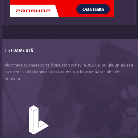
TIETOA MEISTÄ
Aloitimme suomiesports.fi sivuston syksyllä 2020 ja joulukuun alussa
sivuston sisältökehitys pääsi vauhtiin ja kävijämäärät lähtivät
nousuun.