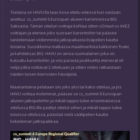
Tiistaina on HAVU:lla taas kova ottelu edessä kun vastaan
asettuu cs_summit 6 Euroopan alueen karsinnoissa BIG
Saksasta. Tämän ottelun voittaja kohtaa sitten cOntact vs AVEZ
voittajan ja etenee joko suoraan karsintoihin tai pääsee
taistelemaan viidennestä jatkopaikasta lisäpelien kautta
tiistaina. Suosikkeina matkassa maailmanlista kakkonen fnatic
ja kahdeksas BIG. HAVU on ainoa suomalainen joka on
kutsuttu karsintoihin. Ja viisi parasta joukkuetta etenevät eli
neljä jotka voittavat 2 otteluaan ja sitten viides ratkaistaan
näiden toisen kierrosten häviäjistä.
Maanantaina pelataan siis joko yksi tai kaksi ottelua, ja jos
HAVU voittaa molemmat, pääsee se cs_summit 6 Euroopan
alueen jatkopeleihin ja mikäli tappio tulee ensimmäisessä
ottelussa BIG:ille päättyt ottelut siihen ja mikäli tappio tulee
toisessa ottelussa, päästää vielä säälipelien kautta
kokeileman jatkopaikkaa.