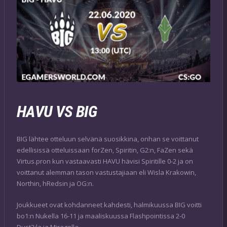
HAVU VS BIG
BIG lähtee otteluun selvänä suosikkina, onhan se voittanut
edellisissä otteluissaan forZen, Spiritin, G2:n, FaZen sekä
Virtus.pron kun vastaavasti HAVU hävisi Spiritille 0-2 ja on
voittanut alemman tason vastustajiaan eli Wisla Krakowin,
Northin, hRedsin ja OG:n.
Joukkueet ovat kohdanneet kahdesti, halmikuussa BIG voitti
bo1:n Nukella 16-11 ja maaliskuussa Flashpointissa 2-0
Dust2:la ja Miragella.