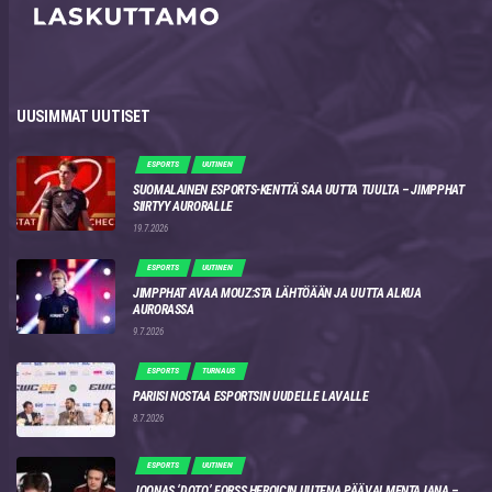
UUSIMMAT UUTISET
ESPORTS
UUTINEN
SUOMALAINEN ESPORTS-KENTTÄ SAA UUTTA TUULTA – JIMPPHAT
SIIRTYY AURORALLE
19.7.2026
ESPORTS
UUTINEN
JIMPPHAT AVAA MOUZ:STA LÄHTÖÄÄN JA UUTTA ALKUA
AURORASSA
9.7.2026
ESPORTS
TURNAUS
PARIISI NOSTAA ESPORTSIN UUDELLE LAVALLE
8.7.2026
ESPORTS
UUTINEN
JOONAS ‘DOTO’ FORSS HEROICIN UUTENA PÄÄVALMENTAJANA –