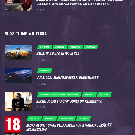
SUOMALAISOSAAMISTA KANSAINVÄLISILLE KENTILLE
7.7.2026
SUOSITUIMPIA UUTISIA
ESPORTS
JOUKKUE
TURNAUS
UUTINEN
KANALIIGA PUBG KAUSI ALKAA!
10.1.2022
UUTINEN
VUOSI 2022 SUOMIESPORTS.FI UUDISTUKSET
10.1.2022
COUNTER STRIKE - GLOBAL OFFENSIVE
ESPORTS
UUTINEN
ENCEN JOONAS “DOTO” FORSS ON PENKITETTY!
8.1.2022
ESPORTS
UUTINEN
VALMENNUS
YLEINEN
KOSKA ALOITIT OMAN PELAAMISEN? UUSI IKÄRAJA HERÄTTÄÄ
KESKUSTELUA!