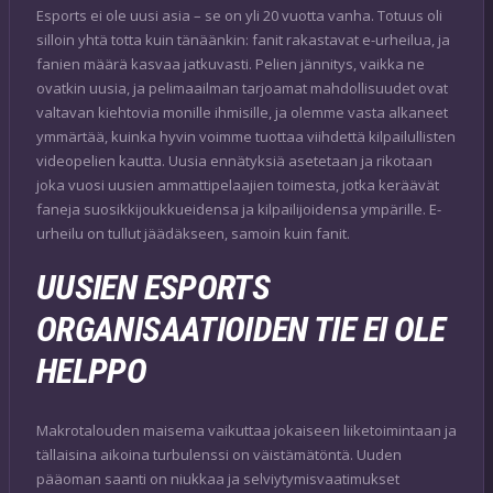
Esports ei ole uusi asia – se on yli 20 vuotta vanha. Totuus oli
silloin yhtä totta kuin tänäänkin: fanit rakastavat e-urheilua, ja
fanien määrä kasvaa jatkuvasti. Pelien jännitys, vaikka ne
ovatkin uusia, ja pelimaailman tarjoamat mahdollisuudet ovat
valtavan kiehtovia monille ihmisille, ja olemme vasta alkaneet
ymmärtää, kuinka hyvin voimme tuottaa viihdettä kilpailullisten
videopelien kautta. Uusia ennätyksiä asetetaan ja rikotaan
joka vuosi uusien ammattipelaajien toimesta, jotka keräävät
faneja suosikkijoukkueidensa ja kilpailijoidensa ympärille. E-
urheilu on tullut jäädäkseen, samoin kuin fanit.
UUSIEN ESPORTS
ORGANISAATIOIDEN TIE EI OLE
HELPPO
Makrotalouden maisema vaikuttaa jokaiseen liiketoimintaan ja
tällaisina aikoina turbulenssi on väistämätöntä. Uuden
pääoman saanti on niukkaa ja selviytymisvaatimukset