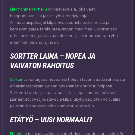
Elektroninen urheilu
on kasvava ala, joka vaatii
huippuosaamista ja tiimityöskentelytaitoja.
Ammattilaispelaajat kilpailevat suurista palkinnoista ja
keräävät laajaa fanikuntaa ympäri maailmaa. Elektronisen
urheilun merkitys kasvaa edelleen, ja se tunnustetaan yhä
enemmän omana lajinaan.
SORTTER LAINA – NOPEA JA
VAIVATON RAHOITUS
Sortter
Laina tarjoaa nopean ja helpon tavan saada rahoitusta
erilaisiin tarpeisiin. Lainan hakeminen onnistuu helposti
Sortterin kautta, ja saat rahat tilillesi jopa samana päivänä.
Lainaehdot ovat joustavat ja kilpailukykyiset, joten voit valita
juuri sinulle sopivan takaisinmaksuaikataulun.
ETÄTYÖ – UUSI NORMAALI?
Etätyö
on tullut pysyväksi vaihtoehdoksi pandemian myötä. Se