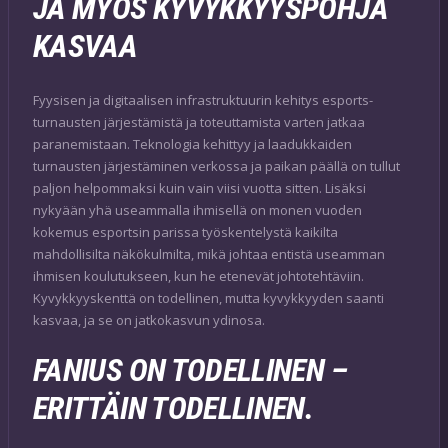
JA MYÖS KYVYKKYYSPOHJA
KASVAA
Fyysisen ja digitaalisen infrastruktuurin kehitys esports-
turnausten järjestämistä ja toteuttamista varten jatkaa
paranemistaan. Teknologia kehittyy ja laadukkaiden
turnausten järjestäminen verkossa ja paikan päällä on tullut
paljon helpommaksi kuin vain viisi vuotta sitten. Lisäksi
nykyään yhä useammalla ihmisellä on monen vuoden
kokemus esportsin parissa työskentelystä kaikilta
mahdollisilta näkökulmilta, mikä johtaa entistä useamman
ihmisen koulutukseen, kun he etenevät johtotehtäviin.
Kyvykkyyskenttä on todellinen, mutta kyvykkyyden saanti
kasvaa, ja se on jatkokasvun ydinosa.
FANIUS ON TODELLINEN –
ERITTÄIN TODELLINEN.