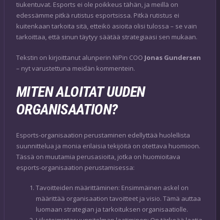
tiukentuvat. Esports ei ole poikkeus tähän, ja meillä on
edessämme pitkä rutistus esportsissa. Pitkä rutistus ei
kuitenkaan tarkoita sitä, etteikö asioita olisi tulossa – se vain
tarkoittaa, että sinun täytyy säätää strategiaasi sen mukaan.
Tekstin on kirjoittanut alunperin NiPin COO
Jonas Gundersen
– nyt varustettuna meidän kommentein.
MITEN ALOITAT UUDEN
ORGANISAATION?
Esports-organisaation perustaminen edellyttää huolellista
suunnittelua ja monia erilaisia ​​tekijöitä on otettava huomioon.
Tässä on muutamia perusasioita, jotka on huomioitava
esports-organisaation perustamisessa:
Tavoitteiden määrittäminen: Ensimmäinen askel on
määrittää organisaation tavoitteet ja visio. Tämä auttaa
luomaan strategian ja tarkoituksen organisaatiolle.