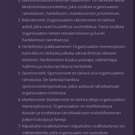
Liiketoimintasuunnitelman laatiminen: On tärkeää laatia
liiketoimintasuunnitelma, joka sisältää organisaation
rahoituksen, henkilöstön, markkinoinnin ja toiminnan.
Rekisteröinti: Organisaation rekisteröinti on tärkeä
askel, joka vaatii huolellista suunnittelua. Tämä sisältää
organisaation nimen rekisteröimisen ja luvan
hankkimisen tarvittaessa.
Henkilöstön palkkaaminen: Organisaation menestyksen
kannalta on tärkeää palkata oikeat ihmiset oikeisiin
tehtäviin. Henkilöstöön kuuluu pelaajia, valmentajia,
hallintoa ja muita tarvittavia henkilöitä.
Sponsorointi: Sponsorointi on tärkeä osa organisaation
rahoitusta. On tärkeää hankkia
sponsorointisopimuksia, jotka auttavat rahoittamaan
organisaation toimintaa.
Markkinointi: Markkinointi on tärkeä tekijä organisaation
menestyksessä. Organisaation on markkinoitava
itseään ja tuotteitaan tavoittaakseen mahdollisimman
paljon katsojia ja faneja.
Kilpailuihin osallistuminen: Kilpailuihin osallistuminen on
välttämätöntä, jotta organisaatio voi saavuttaa