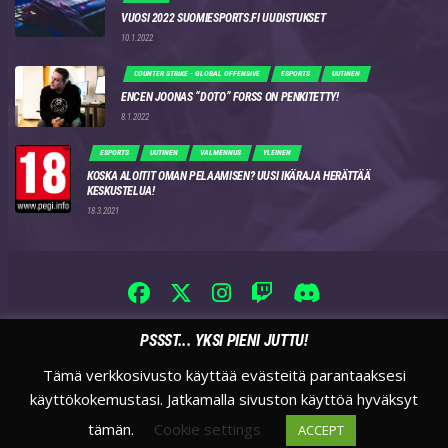
VUOSI 2022 SUOMIESPORTS.FI UUDISTUKSET
10.1.2022
COUNTER STRIKE - GLOBAL OFFENSIVE
ESPORTS
UUTINEN
ENCEN JOONAS “DOTO” FORSS ON PENKITETTY!
8.1.2022
ESPORTS
UUTINEN
VALMENNUS
YLEINEN
KOSKA ALOITIT OMAN PELAAMISEN? UUSI IKÄRAJA HERÄTTÄÄ
KESKUSTELUA!
18.3.2021
PSSST... YKSI PIENI JUTTU!
Tämä verkkosivusto käyttää evästeitä parantaaksesi
käyttökokemustasi. Jatkamalla sivuston käyttöä hyväksyt
tämän.
Cookie settings
ACCEPT