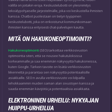
välillä on joitakin eroja. Keskustelubotti on yleisnimitys
tekoälypohjaiselle järjestelmälle, joka voi keskustella ihmisten
kanssa. Chatbot puolestaan ​​on tietyn tyyppinen
keskustelubotti, joka on erikoistunut kommunikoimaan
ihmisten kanssa erityisesti chat-palvelujen kautta.
MITÄ ON HAKUKONEOPTIMOINTI?
Hakukoneoptimointi
(SEO) tarkoittaa verkkosivuston
optimointia siten, että se nousee hakutuloksissa
korkeammalle ja saa enemmän näkyvyyttä hakukoneissa,
kuten Google. Tärkein tavoite on lisätä verkkosivuston
liikennettä ja parantaa sen näkyvyyttä potentiaalisille
asiakkaille. SEO:n avulla verkkosivusto voi kilpailla
tehokkaammin muiden saman alan sivustojen kanssa ja
saada enemmän kävijöitä ja potentiaalisia asiakkaita.
ELEKTRONINEN URHEILU: NYKYAJAN
HUIPPU-URHEILUA