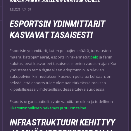
VAIKEA PAIKKA JOILLEKIN URANUURTAJILLE
58
6.5.2023
ESPORTSIN YDINMITTARIT
KASVAVAT TASAISESTI
Esportsin ydinmittarit, kuten pelaajien määrä, turnausten
määrä, katsojamäärät, esportsiin rakennetut
pelit
ja fanin
kulutus, ovat kasvaneet tasaisesti monien vuosien ajan. Kun
yhdistetään tämä digitaalisen adoptoinnin ja tulevien
sukupolvien kiinnostuksen kasvuun pelialaa kohtaan, on
selvää, että esports tulee olemaan tärkeässä roolissa
kilpailullisessa viihdeteollisuudessa tulevaisuudessa.
Esports organisaatioilta vain vaaditaan oikea ja todellinen
liiketoiminnallinen näkemys ja suunnitelma
.
INFRASTRUKTUURI KEHITTYY