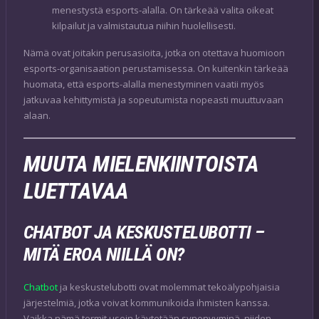
menestystä esports-alalla. On tärkeää valita oikeat
kilpailut ja valmistautua niihin huolellisesti.
Nämä ovat joitakin perusasioita, jotka on otettava huomioon
esports-organisaation perustamisessa. On kuitenkin tärkeää
huomata, että esports-alalla menestyminen vaatii myös
jatkuvaa kehittymistä ja sopeutumista nopeasti muuttuvaan
alaan.
MUUTA MIELENKIINTOISTA
LUETTAVAA
CHATBOT JA KESKUSTELUBOTTI –
MITÄ EROA NIILLÄ ON?
Chatbot
ja keskustelubotti ovat molemmat tekoälypohjaisia
järjestelmiä, jotka voivat kommunikoida ihmisten kanssa.
Vaikka nämä termit usein käytetään synonyyminä, niiden