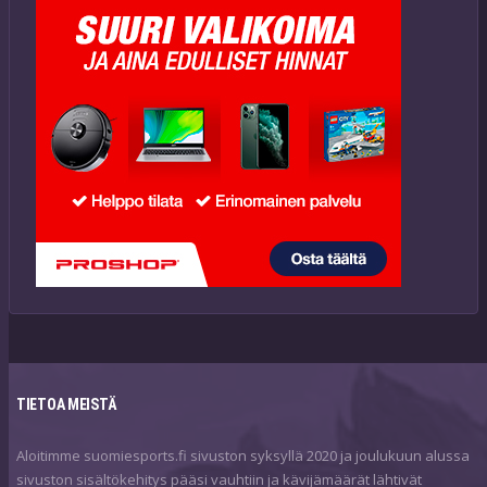
TIETOA MEISTÄ
Aloitimme suomiesports.fi sivuston syksyllä 2020 ja joulukuun alussa
sivuston sisältökehitys pääsi vauhtiin ja kävijämäärät lähtivät