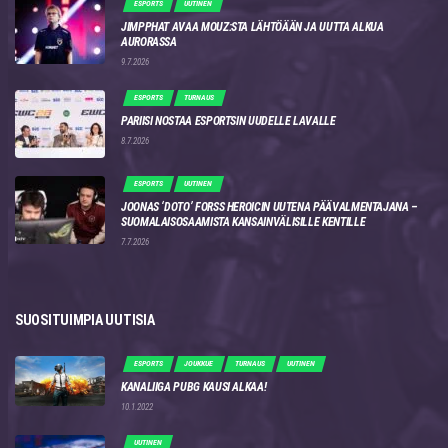
ESPORTS
UUTINEN
JIMPPHAT AVAA MOUZ:STA LÄHTÖÄÄN JA UUTTA ALKUA
AURORASSA
9.7.2026
ESPORTS
TURNAUS
PARIISI NOSTAA ESPORTSIN UUDELLE LAVALLE
8.7.2026
ESPORTS
UUTINEN
JOONAS ‘DOTO’ FORSS HEROICIN UUTENA PÄÄVALMENTAJANA –
SUOMALAISOSAAMISTA KANSAINVÄLISILLE KENTILLE
7.7.2026
SUOSITUIMPIA UUTISIA
ESPORTS
JOUKKUE
TURNAUS
UUTINEN
KANALIIGA PUBG KAUSI ALKAA!
10.1.2022
UUTINEN