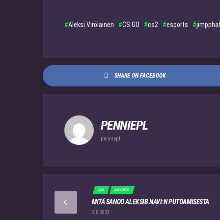
Aleksi Virolainen
CS:GO
cs2
esports
jimppha
SHARE ON FACEBOOK
PENNIEPL
penniepl
CS2
ESPORTS
MITÄ SANOO ALEKSIB NAVI:N PUTOAMISESTA
2.8.2023