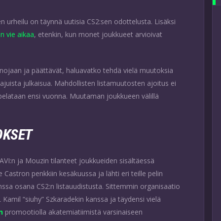
nen urheilu on täynnä uutisia CS2:sen odottelusta. Lisäksi
n vie aikaa
, etenkin, kun monet joukkueet arvioivat
nojaan ja päättävät, haluavatko tehdä vielä muutoksia
uista julkaisua. Mahdollisten listamuutosten ajoitus ei
 pelataan ensi vuonna. Muutaman joukkueen välillä
OKSET
NAVI:n ja Mouzin tilanteet joukkueiden sisältäessä
 Castron penkkiin kesäkuussa ja lähti eri teille pelin
nssa osana CS2:n listauudistusta. Sittemmin organisaatio
amil “siuhy” Szkaradekin kanssa ja täydensi vielä
n
promootiolla akatemiatiimistä varsinaiseen