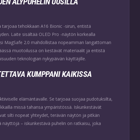
DEN ÄLYPUHELIN UUSILLA
 tarjoaa tehokkaan A16 Bionic -sirun, entistä
en. Laite sisältää OLED Pro -näytön korkealla
Uusi MagSafe 2.0 mahdollistaa nopeamman langattoman
ikkäässä muotoilussa on kestävät materiaalit ja entistä
suuden teknologian nykypäivän käyttäjille.
TETTAVA KUMPPANI KAIKISSA
iiviselle elämäntavalle. Se tarjoaa suojaa pudotuksilta,
seikkailla missä tahansa ympäristössä. Iskunkestävät
vat silti nopeat yhteydet, terävän näytön ja pitkän
ä näyttöjä – iskunkestävä puhelin on ratkaisu, joka