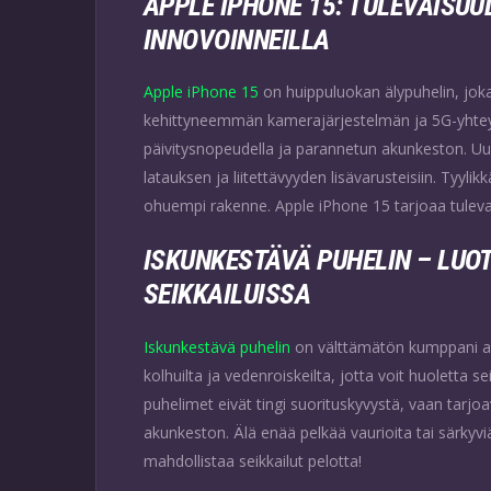
APPLE IPHONE 15: TULEVAISUU
INNOVOINNEILLA
Apple iPhone 15
on huippuluokan älypuhelin, joka
kehittyneemmän kamerajärjestelmän ja 5G-yhteyd
päivitysnopeudella ja parannetun akunkeston. 
latauksen ja liitettävyyden lisävarusteisiin. Tyyl
ohuempi rakenne. Apple iPhone 15 tarjoaa tulevai
ISKUNKESTÄVÄ PUHELIN – LUO
SEIKKAILUISSA
Iskunkestävä puhelin
on välttämätön kumppani akt
kolhuilta ja vedenroiskeilta, jotta voit huoletta 
puhelimet eivät tingi suorituskyvystä, vaan tarjoa
akunkeston. Älä enää pelkää vaurioita tai särkyvi
mahdollistaa seikkailut pelotta!