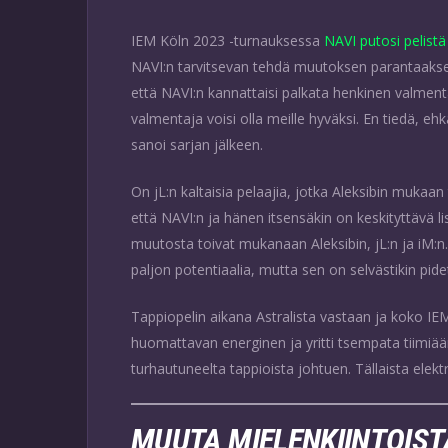
IEM Köln 2023 -turnauksessa
NAVI putosi pelistä
NAVI:n tarvitsevan tehdä muutoksen parantaakse
että NAVI:n kannattaisi palkata henkinen valmen
valmentaja voisi olla meille hyväksi. En tiedä
sanoi sarjan jälkeen.
On jL:n kaltaisia pelaajia, jotka Aleksibin mukaa
että NAVI:n ja hänen itsensäkin on keskityttäv
muutosta toivat mukanaan Aleksibin, jL:n ja iM:n
paljon potentiaalia, mutta sen on selvästikin pi
Tappiopelin aikana Astralista vastaan ja koko IE
huomattavan energinen ja yritti tsempata tiimiää
turhautuneelta tappioista johtuen. Tällaista elektr
MUUTA MIELENKIINTOIST