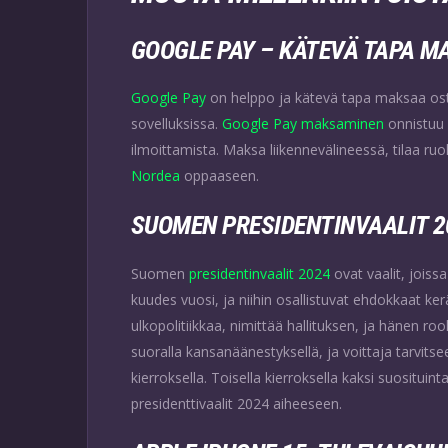
GOOGLE PAY – KÄTEVÄ TAPA M
Google Pay
on helppo ja kätevä tapa maksaa osto
sovelluksissa.
Google Pay maksaminen
onnistuu 
ilmoittamista. Maksa liikennevälineessä, tilaa ruo
Nordea
oppaaseen.
SUOMEN PRESIDENTINVAALIT 2
Suomen
presidentinvaalit 2024
ovat vaalit, joiss
kuudes vuosi, ja niihin osallistuvat ehdokkaat ker
ulkopolitiikkaa, nimittää hallituksen, ja hänen r
suoralla kansanäänestyksellä, ja voittaja tarvitse
kierroksella. Toisella kierroksella kaksi suositu
presidenttivaalit 2024 aiheeseen.