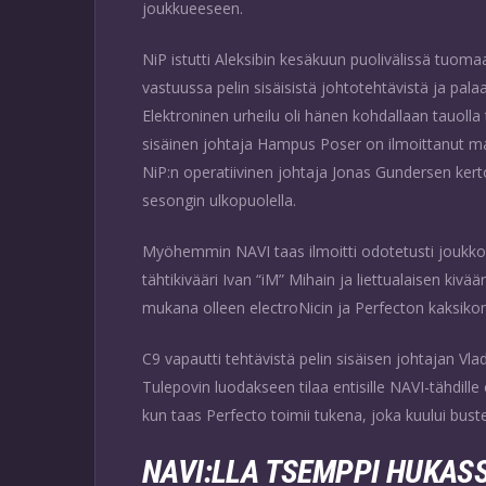
joukkueeseen.
NiP istutti Aleksibin kesäkuun puolivälissä tuoma
vastuussa pelin sisäisistä johtotehtävistä ja pal
Elektroninen urheilu oli hänen kohdallaan tauolla 
sisäinen johtaja Hampus Poser on ilmoittanut ma
NiP:n operatiivinen johtaja Jonas Gundersen kerto
sesongin ulkopuolella.
Myöhemmin NAVI taas ilmoitti odotetusti joukkoo
tähtikivääri Ivan “iM” Mihain ja liettualaisen kivää
mukana olleen electroNicin ja Perfecton kaksikon
C9 vapautti tehtävistä pelin sisäisen johtajan Vla
Tulepovin luodakseen tilaa entisille NAVI-tähdille 
kun taas Perfecto toimii tukena, joka kuului buster
NAVI:LLA TSEMPPI HUKAS