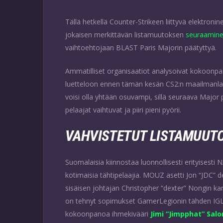
Tällä hetkellä Counter-Strikeen liittyvä elektroni
jokaisen merkittävän listamuutoksen
seuraamine
vaihtoehtojaan BLAST Paris Majorin päätyttyä.
Ammatilliset organisaatiot analysoivat kokoonpa
luetteloon ennen tämän kesän CS2:n maailmanlaaj
voisi olla yhtään osuvampi, sillä seuraava Major
pelaajat vaihtuvat ja piiri pieni pyörii.
VAHVISTETUT LISTAMUUT
Suomalaisia kiinnostaa luonnollisesti erityisesti 
kotimaisia tähtipelaajia. MOUZ asetti Jon “JDC” de
sisäisen johtajan Christopher “dexter” Nongin ka
on tehnyt sopimukset GamerLegionin tähden IGL K
kokoonpanoa ihmekivääri
Jimi “Jimpphat” Salo