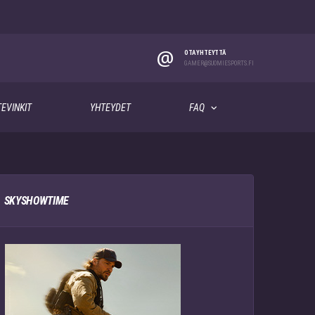
@
OTA YHTEYTTÄ
GAMER@SUOMIESPORTS.FI
EVINKIT
YHTEYDET
FAQ
SKYSHOWTIME