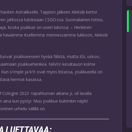
häviten Astralikselle. Tappion jälkeen Aleksib kertoi
en jatkossa tuloksiaan CSGO:ssa. Suomalainen totesi,
taja, koska joukkue on usein lukossa. – Henkinen
, ehkä häviämme itsellemme mennessämme lukkoon, Aleksib
n tuovat joukkueeseen hyvää fiilistä, mutta IGL uskoo,
ä lisäämään joukkuehenkeä. NAVI:n kesätauon kolme
. Kun s1mple ja b1t ovat myös listassa, joukkueella on
dettävä hermot kasassa.
M Cologne 2023 -tapahtuman aikana jL oli lavalla
n aina kun pystyi. Muu joukkue kuitenkin näytti
oninen urheilu välillä on.
A LUETTAVAA: