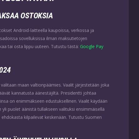
AKSAA OSTOKSIA
kset Android-laitteella kaupoissa, verkossa ja
sadoissa sovelluksissa ilman maksutietojen
kaa tai osta lippu uuteen. Tutustu tästä:
Google Pay
024
a valitaan maan valtionpäämies. Vaalit järjestetään joka
äävät kannatusta äänestäjiltä. Presidentti johtaa
oolinsa on enimmäkseen edustuksellinen. Vaalit käydään
e yli puolet äänistä tullakseen valituksi ensimmäisellä
inta ehdokasta kilpailevat keskenään. Tutustu Suomen