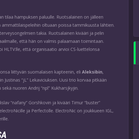
an tilaa hampuksen paluulle. Ruotsalainen on jälleen
aa ammattilaispeleihin oltuaan poissa tammikuusta lähtien.
terveysongelmien takia. Ruotsalainen kivääri ja pelin
ailmalle, että hän on valmis palaamaan toimintaan.
i HLTV:lle, että organisaatio arvioi CS-luettelonsa
nsa liittyvän suomalaisen kapteenin, eli
Aleksibin
,
rin Justinas “jL” Lekaviciuksen. Uusi trio korvaa pitkään
 sekä nuoren Andrij “npl” Kukharsjkyjin.
dislav “nafany” Gorshkovin ja kivääri Timur “buster”
electroNicille ja Perfectolle. ElectroNic on joukkueen IGL,
ille.
SA