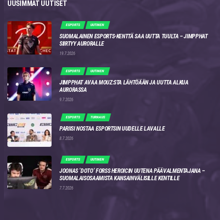
UUSIMMAT UUTISET
ESPORTS
UUTINEN
SUOMALAINEN ESPORTS-KENTTÄ SAA UUTTA TUULTA – JIMPPHAT
SIIRTYY AURORALLE
19.7.2026
ESPORTS
UUTINEN
JIMPPHAT AVAA MOUZ:STA LÄHTÖÄÄN JA UUTTA ALKUA
AURORASSA
9.7.2026
ESPORTS
TURNAUS
PARIISI NOSTAA ESPORTSIN UUDELLE LAVALLE
8.7.2026
ESPORTS
UUTINEN
JOONAS ‘DOTO’ FORSS HEROICIN UUTENA PÄÄVALMENTAJANA –
SUOMALAISOSAAMISTA KANSAINVÄLISILLE KENTILLE
7.7.2026