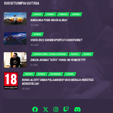
SUOSITUIMPIA UUTISIA
ESPORTS
JOUKKUE
TURNAUS
UUTINEN
KANALIIGA PUBG KAUSI ALKAA!
10.1.2022
UUTINEN
VUOSI 2022 SUOMIESPORTS.FI UUDISTUKSET
10.1.2022
COUNTER STRIKE - GLOBAL OFFENSIVE
ESPORTS
UUTINEN
ENCEN JOONAS “DOTO” FORSS ON PENKITETTY!
8.1.2022
ESPORTS
UUTINEN
VALMENNUS
YLEINEN
KOSKA ALOITIT OMAN PELAAMISEN? UUSI IKÄRAJA HERÄTTÄÄ
KESKUSTELUA!
18.3.2021