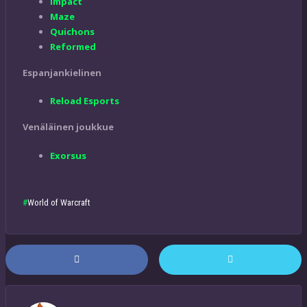
Impact
Maze
Quichons
Reformed
Espanjankielinen
Reload Esports
Venäläinen joukkue
Exorsus
World of Warcraft