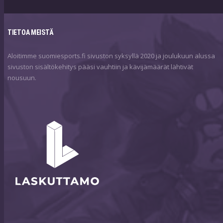
TIETOA MEISTÄ
Aloitimme suomiesports.fi sivuston syksyllä 2020 ja joulukuun alussa
sivuston sisältökehitys pääsi vauhtiin ja kävijämäärät lähtivät
nousuun.