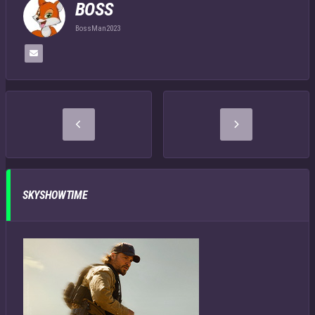
BOSS
BossMan2023
SKYSHOWTIME