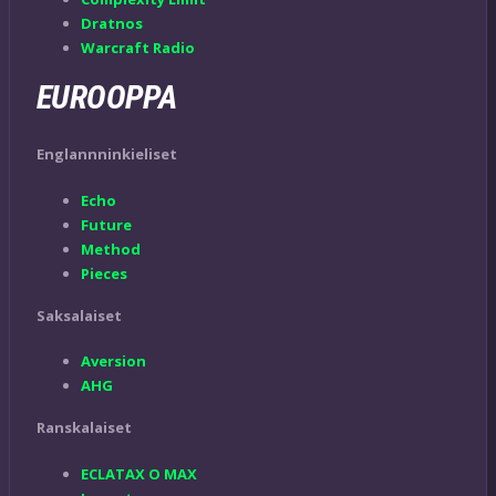
Dratnos
Warcraft Radio
EURO
OPPA
Englannninkieliset
Echo
Future
Method
Pieces
Saksalaiset
Aversion
AHG
Ranskalaiset
ECLATAX O MAX