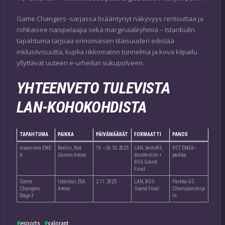
Game Changers ‑sarjassa lisääntynyt näkyvyys rentouttaa ja
rohkaisee naispelaajia sekä marginaaliryhmiä – Istanbulin
tapahtuma tarjoaa erinomaisen tilaisuuden edistää
inklusiivisuutta, kuplia rikkomaton tunnelma ja kova kilpailu
yllyttävät uuteen e‑urheilun sukupolveen.
YHTEENVETO TULEVISTA
LAN‑KOHOKOHDISTA
TAPAHTUMA
PAIKKA
PÄIVÄMÄÄRÄT
FORMAATTI
PANOS
Ascension EME
Berliin, Riot
19.–26.10.2025
LAN, best‑of‑3,
VCT EMEA–
A
Games Arena
double elim +
paikka
BO5 Grand
Final
Game
İstanbul, ESA
2.11.2025
LAN, BO5
Paikka GC
Changers
Arena
Grand Final
Championshipi
Stage 3
in
esports
valorant