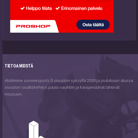
TIETOA MEISTÄ
Aloitimme suomiesports.fi sivuston syksyllä 2020 ja joulukuun alussa
sivuston sisältökehitys pääsi vauhtiin ja kävijämäärät lähtivät
nousuun.