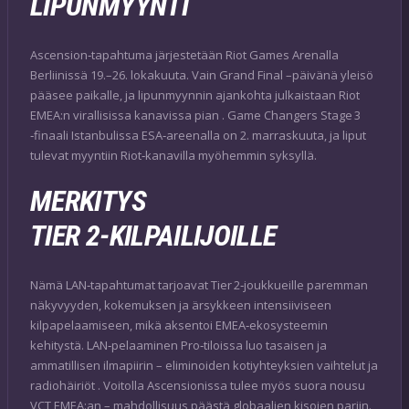
LIPUNMYYNTI
Ascension‑tapahtuma järjestetään Riot Games Arenalla
Berliinissä 19.–26. lokakuuta. Vain Grand Final –päivänä yleisö
pääsee paikalle, ja lipunmyynnin ajankohta julkaistaan Riot
EMEA:n virallisissa kanavissa pian . Game Changers Stage 3
‑finaali Istanbulissa ESA‑areenalla on 2. marraskuuta, ja liput
tulevat myyntiin Riot‑kanavilla myöhemmin syksyllä.
MERKITYS
TIER 2‑KILPAILIJOILLE
Nämä LAN‑tapahtumat tarjoavat Tier 2‑joukkueille paremman
näkyvyyden, kokemuksen ja ärsykkeen intensiiviseen
kilpapelaamiseen, mikä aksentoi EMEA‑ekosysteemin
kehitystä. LAN‑pelaaminen Pro‑tiloissa luo tasaisen ja
ammatillisen ilmapiirin – eliminoiden kotiyhteyksien vaihtelut ja
radiohäiriöt . Voitolla Ascensionissa tulee myös suora nousu
VCT EMEA:an – mahdollisuus päästä globaalien kisojen pariin.