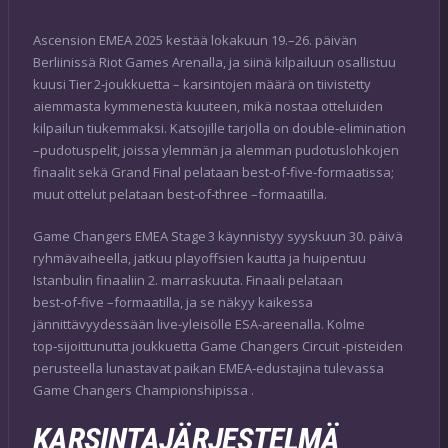
Ascension EMEA 2025 kestää lokakuun 19.–26. päivän
Berliinissä Riot Games Arenalla, ja siinä kilpailuun osallistuu
kuusi Tier 2‑joukkuetta – karsintojen määrä on tiivistetty
aiemmasta kymmenestä kuuteen, mikä nostaa otteluiden
kilpailun tiukemmaksi. Katsojille tarjolla on double‑elimination
–pudotuspelit, joissa ylemmän ja alemman pudotuslohkojen
finaalit sekä Grand Final pelataan best‑of‑five‑formaatissa;
muut ottelut pelataan best‑of‑three –formaatilla.
Game Changers EMEA Stage 3 käynnistyy syyskuun 30. päivä
ryhmävaiheella, jatkuu playoffsien kautta ja huipentuu
Istanbulin finaaliin 2. marraskuuta. Finaali pelataan
best‑of‑five –formaatilla, ja se näkyy kaikessa
jännittävyydessään live‑yleisölle ESA‑areenalla. Kolme
top‑sijoittunutta joukkuetta Game Changers Circuit ‑pisteiden
perusteella lunastavat paikan EMEA‑edustajina tulevassa
Game Changers Championshipissa .
KARSINTAJÄRJESTELMÄ