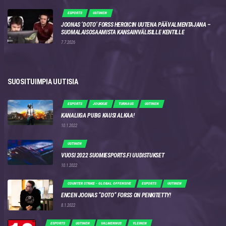
ESPORTS
UUTINEN
JOONAS ‘DOTO’ FORSS HEROICIN UUTENA PÄÄVALMENTAJANA –
SUOMALAISOSAAMISTA KANSAINVÄLISILLE KENTILLE
7.7.2026
SUOSITUIMPIA UUTISIA
ESPORTS
JOUKKUE
TURNAUS
UUTINEN
KANALIIGA PUBG KAUSI ALKAA!
10.1.2022
UUTINEN
VUOSI 2022 SUOMIESPORTS.FI UUDISTUKSET
10.1.2022
COUNTER STRIKE - GLOBAL OFFENSIVE
ESPORTS
UUTINEN
ENCEN JOONAS “DOTO” FORSS ON PENKITETTY!
8.1.2022
ESPORTS
UUTINEN
VALMENNUS
YLEINEN