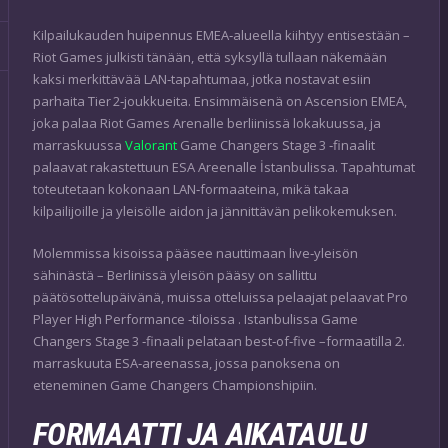
Kilpailukauden huipennus EMEA‑alueella kiihtyy entisestään –
Riot Games julkisti tänään, että syksyllä tullaan näkemään
kaksi merkittävää LAN‑tapahtumaa, jotka nostavat esiin
parhaita Tier 2‑joukkueita. Ensimmäisenä on Ascension EMEA,
joka palaa Riot Games Arenalle berliinissä lokakuussa, ja
marraskuussa
Valorant
Game Changers Stage 3 ‑finaalit
palaavat rakastettuun ESA Areenalle İstanbulissa. Tapahtumat
toteutetaan kokonaan LAN‑formaateina, mikä takaa
kilpailijoille ja yleisölle aidon ja jännittävän pelikokemuksen.
Molemmissa kisoissa pääsee nauttimaan live‑yleisön
sähinästä – Berlinissä yleisön pääsy on sallittu
päätösottelupäivänä, muissa otteluissa pelaajat pelaavat Pro
Player High Performance ‑tiloissa . Istanbulissa Game
Changers Stage 3 ‑finaali pelataan best‑of‑five –formaatilla 2.
marraskuuta ESA‑areenassa, jossa panoksena on
eteneminen Game Changers Championshipiin.
FORMAATTI JA AIKATAULU