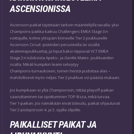
ASCENSIONISSA
Ascension‑paikat täytetään tarkoin määritellyllä tavalla: yksi
Champions‑paikka kaikuu Challengers EMEA Stage 3:n
voittajalle, kolme ylöspäin kirineelle Tier 2‑joukkueelle
Ascension Circuit ‑pisteiden perusteella (ei sisällä
akatemiajoukkueita), ja loput kaksi riippuvat VCT EMEA
Stage 2:n tuloksista Apeks– ja Gentle Mates ‑joukkueiden
osalta. Mikäli kumpikin teami selviytyy
Champions‑turnaukseen, toinen heistä pudottaa alas –
mahdollisesti myös neljäs Tier 2‑joukkue voi päästä mukaan.
Jos kumpikaan ei yltä Championsiin, riittää playoff‑paikan
saavuttaminen tai sijoittuminen TOP‑8:ssa, mikä turvaa
Tier 1‑paikan. Jos nämäkään eivät toteudu, paikat ohjautuvat
Tier 2‑pistepörssin 4. ja 5. sijalla olijoille.
PAIKALLISET PAIKAT JA