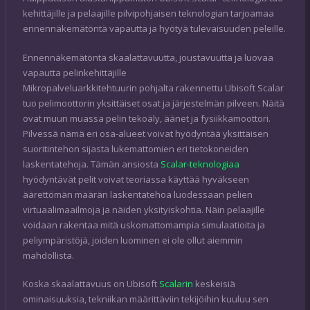
kehittäjille ja pelaajille pilvipohjaisen teknologian tarjoamaa
ennennäkemätöntä vapautta ja hyötyä tulevaisuuden peleille.
Ennennäkemätöntä skaalattavuutta, joustavuutta ja luovaa
vapautta pelinkehittäjille
Mikropalveluarkkitehtuurin pohjalta rakennettu Ubisoft Scalar
tuo pelimoottorin yksittäiset osat ja järjestelmän pilveen. Näitä
ovat muun muassa pelin tekoäly, äänet ja fysiikkamoottori.
Pilvessä nämä eri osa-alueet voivat hyödyntää yksittäisen
suoritintehon sijasta lukemattomien eri tietokoneiden
laskentatehoja. Tämän ansiosta
Scalar-teknologiaa
hyödyntävät pelit voivat teoriassa käyttää hyväkseen
äärettömän määrän laskentatehoa luodessaan pelien
virtuaalimaailmoja ja näiden yksityiskohtia. Näin pelaajille
voidaan rakentaa mitä uskomattomampia simulaatioita ja
peliympäristöjä, joiden luominen ei ole ollut aiemmin
mahdollista.
Koska skaalattavuus on Ubisoft
Scalarin
keskeisiä
ominaisuuksia, tekniikan määrittäviin tekijöihin kuuluu sen