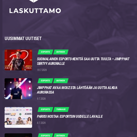
UUSIMMAT UUTISET
ESPORTS
UUTINEN
SUOMALAINEN ESPORTS-KENTTÄ SAA UUTTA TUULTA – JIMPPHAT
SIIRTYY AURORALLE
19.7.2026
ESPORTS
UUTINEN
JIMPPHAT AVAA MOUZ:STA LÄHTÖÄÄN JA UUTTA ALKUA
AURORASSA
9.7.2026
ESPORTS
TURNAUS
PARIISI NOSTAA ESPORTSIN UUDELLE LAVALLE
8.7.2026
ESPORTS
UUTINEN