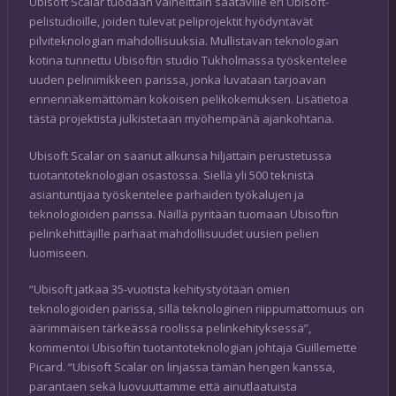
Ubisoft Scalar tuodaan vaiheittain saataville eri Ubisoft-
pelistudioille, joiden tulevat peliprojektit hyödyntävät
pilviteknologian mahdollisuuksia. Mullistavan teknologian
kotina tunnettu Ubisoftin studio Tukholmassa työskentelee
uuden pelinimikkeen parissa, jonka luvataan tarjoavan
ennennäkemättömän kokoisen pelikokemuksen. Lisätietoa
tästä projektista julkistetaan myöhempänä ajankohtana.
Ubisoft Scalar on saanut alkunsa hiljattain perustetussa
tuotantoteknologian osastossa. Siellä yli 500 teknistä
asiantuntijaa työskentelee parhaiden työkalujen ja
teknologioiden parissa. Näillä pyritään tuomaan Ubisoftin
pelinkehittäjille parhaat mahdollisuudet uusien pelien
luomiseen.
“Ubisoft jatkaa 35-vuotista kehitystyötään omien
teknologioiden parissa, sillä teknologinen riippumattomuus on
äärimmäisen tärkeässä roolissa pelinkehityksessä”,
kommentoi Ubisoftin tuotantoteknologian johtaja Guillemette
Picard. “Ubisoft Scalar on linjassa tämän hengen kanssa,
parantaen sekä luovuuttamme että ainutlaatuista