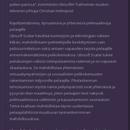
pelien parissa”, kommentoi Ubisoftin Tukhoman-studion
tekninen johtaja Christian Holmqvist.
Rajoittamattomia, dynaamisia ja yhtenäisiä pelimaailmoja
pelaajille
Ubisoft Scalar hävittää luomistyön ja teknologian välisen
kitkan, mahdollistaen pelintekijöille keskittymisen vain
pelisuunnitteluun sekä antaen vapauden tarjota pelaajille
ennennäkemättömiä pelikokemuksia. Ubisoft Scalar tukee
pelialustojen välistä ristiinpelaamista natiivisti ja on vapaasti
skaalautuva. Se mahdollistaa yhtenäisten
virtuaaliympäristöjen ja sosiaalisten pelikokemusten
rakentamisen miljoonille pelaajille. Pilvilaskennan
tehostumisen myötä nämä peliympäristöt ovat yhtenäisiä ja
pysyvän tilan maailmoja, joten pelaajien teot näkyvät
pelimaailmoissa välittömin ja kauaskantoisin seurauksin.
Tämä osaltaan mahdollistaa täysin uudenlaisia
pelaajalähtöisiä muuttuvan tarinankerronnan
mahdollisuuksia.