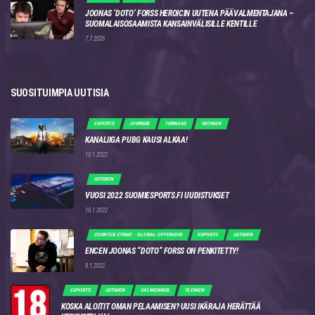
JOONAS ‘DOTO’ FORSS HEROICIN UUTENA PÄÄVALMENTAJANA –
SUOMALAISOSAAMISTA KANSAINVÄLISILLE KENTILLE
7.7.2026
SUOSITUIMPIA UUTISIA
ESPORTS
JOUKKUE
TURNAUS
UUTINEN
KANALIIGA PUBG KAUSI ALKAA!
10.1.2022
UUTINEN
VUOSI 2022 SUOMIESPORTS.FI UUDISTUKSET
10.1.2022
COUNTER STRIKE - GLOBAL OFFENSIVE
ESPORTS
UUTINEN
ENCEN JOONAS “DOTO” FORSS ON PENKITETTY!
8.1.2022
ESPORTS
UUTINEN
VALMENNUS
YLEINEN
KOSKA ALOITIT OMAN PELAAMISEN? UUSI IKÄRAJA HERÄTTÄÄ