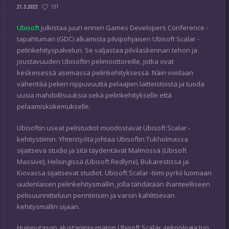
131
21.3.2022
Ubisoft
julkistaa juuri ennen Games Developers Conference -
tapahtuman (GDC) alkamista pilvipohjaisen Ubisoft Scalar -
pelinkehityspalvelun. Se valjastaa pilvilaskennan tehon ja
joustavuuden Ubisoftin pelimoottoreille, jotka ovat
keskeisessä asemassa pelinkehityksessä. Näin voidaan
vähentää pelien riippuvuutta pelaajien laitteistoista ja tuoda
uusia mahdollisuuksia sekä pelinkehitykselle että
pelaamiskokemukselle.
Ubisoftin useat pelistudiot muodostavat Ubisoft Scalar -
kehitystiimin. Yhteistyötä johtaa Ubisoftin Tukholmassa
sijaitseva studio ja sitä täydentävät Malmössä (Ubisoft
Massive), Helsingissä (Ubisoft Redlynx), Bukarestissa ja
Kiovassa sijaitsevat studiot. Ubisoft Scalar -tiimi pyrkii luomaan
uudenlaisen pelinkehitysmallin, jolla tähdätään ihanteelliseen
pelisuunnitteluun perinteisen ja varsin kahlitsevan
kehitysmallin sijaan.
Huipputason alustariippumaton Ubisoft Scalar -teknologia tuo