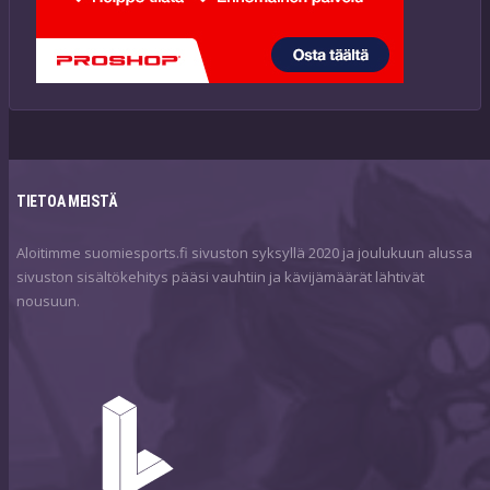
TIETOA MEISTÄ
Aloitimme suomiesports.fi sivuston syksyllä 2020 ja joulukuun alussa
sivuston sisältökehitys pääsi vauhtiin ja kävijämäärät lähtivät
nousuun.