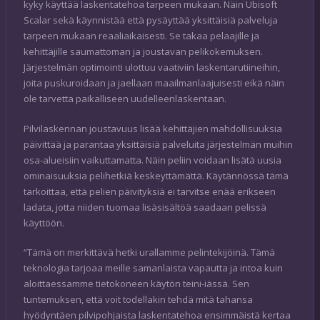
kyky käyttää laskentatehoa tarpeen mukaan. Näin Ubisoft
Scalar sekä käynnistää että pysäyttää yksittäisiä palveluja
tarpeen mukaan reaaliaikaisesti. Se takaa pelaajille ja
kehittäjille saumattoman ja joustavan pelikokemuksen.
Järjestelmän optimointi ulottuu vaativiin laskentarutiineihin,
joita puskuroidaan ja jaellaan maailmanlaajuisesti eikä näin
ole tarvetta paikalliseen uudelleenlaskentaan.
Pilvilaskennan joustavuus lisää kehittäjien mahdollisuuksia
päivittää ja parantaa yksittäisiä palveluita järjestelmän muihin
osa-alueisiin vaikuttamatta. Näin peliin voidaan lisätä uusia
ominaisuuksia pelihetkiä keskeyttämättä. Käytännössä tämä
tarkoittaa, että pelien päivityksiä ei tarvitse enää erikseen
ladata, jotta niiden tuomaa lisäsisältöä saadaan pelissä
käyttöön.
“Tämä on merkittävä hetki urallamme pelintekijöinä. Tämä
teknologia tarjoaa meille samanlaista vapautta ja intoa kuin
aloittaessamme tietokoneen käytön teini-iässä. Sen
tuntemuksen, että voit todellakin tehdä mitä tahansa
hyödyntäen pilvipohjaista laskentatehoa ensimmäistä kertaa