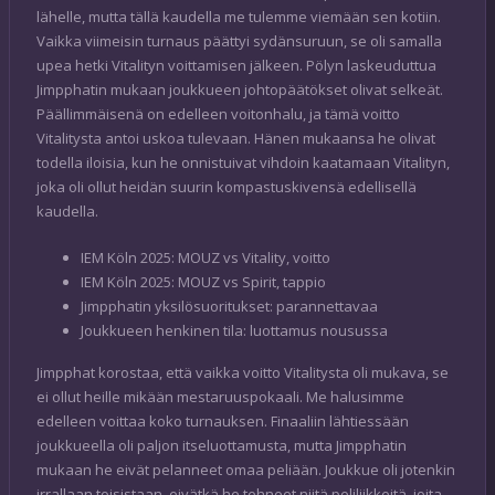
lähelle, mutta tällä kaudella me tulemme viemään sen kotiin.
Vaikka viimeisin turnaus päättyi sydänsuruun, se oli samalla
upea hetki Vitalityn voittamisen jälkeen. Pölyn laskeuduttua
Jimpphatin mukaan joukkueen johtopäätökset olivat selkeät.
Päällimmäisenä on edelleen voitonhalu, ja tämä voitto
Vitalitysta antoi uskoa tulevaan. Hänen mukaansa he olivat
todella iloisia, kun he onnistuivat vihdoin kaatamaan Vitalityn,
joka oli ollut heidän suurin kompastuskivensä edellisellä
kaudella.
IEM Köln 2025: MOUZ vs Vitality, voitto
IEM Köln 2025: MOUZ vs Spirit, tappio
Jimpphatin yksilösuoritukset: parannettavaa
Joukkueen henkinen tila: luottamus nousussa
Jimpphat korostaa, että vaikka voitto Vitalitysta oli mukava, se
ei ollut heille mikään mestaruuspokaali. Me halusimme
edelleen voittaa koko turnauksen. Finaaliin lähtiessään
joukkueella oli paljon itseluottamusta, mutta Jimpphatin
mukaan he eivät pelanneet omaa peliään. Joukkue oli jotenkin
irrallaan toisistaan, eivätkä he tehneet niitä peliliikkeitä, joita