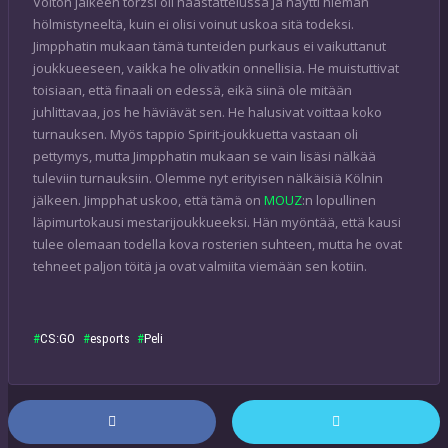
Voiton jälkeen torzsi oli haastattelussa ja näytti hieman
hölmistyneeltä, kuin ei olisi voinut uskoa sitä todeksi.
Jimpphatin mukaan tämä tunteiden purkaus ei vaikuttanut
joukkueeseen, vaikka he olivatkin onnellisia. He muistuttivat
toisiaan, että finaali on edessä, eikä siinä ole mitään
juhlittavaa, jos he häviävät sen. He halusivat voittaa koko
turnauksen. Myös tappio Spirit-joukkuetta vastaan oli
pettymys, mutta Jimpphatin mukaan se vain lisäsi nälkää
tuleviin turnauksiin. Olemme nyt erityisen nälkäisiä Kölnin
jälkeen. Jimpphat uskoo, että tämä on
MOUZ
:n lopullinen
läpimurtokausi mestarijoukkueeksi. Hän myöntää, että kausi
tulee olemaan todella kova rosterien suhteen, mutta he ovat
tehneet paljon töitä ja ovat valmiita viemään sen kotiin.
CS:GO
esports
Peli