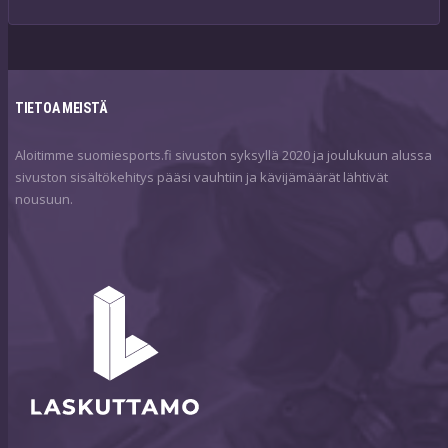
TIETOA MEISTÄ
Aloitimme suomiesports.fi sivuston syksyllä 2020 ja joulukuun alussa
sivuston sisältökehitys pääsi vauhtiin ja kävijämäärät lähtivät
nousuun.