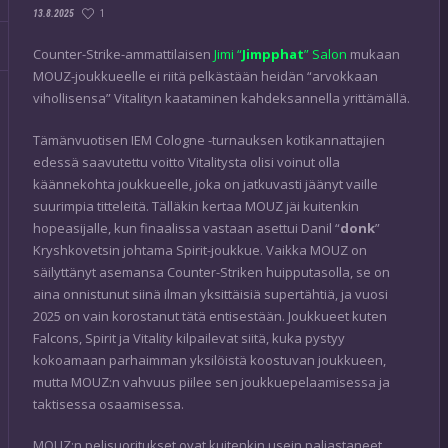
1
13.8.2025
Counter-Strike-ammattilaisen
Jimi “
Jimpphat
” Salon
mukaan
MOUZ-joukkueelle ei riitä pelkästään heidän “arvokkaan
vihollisensa” Vitalityn kaataminen kahdeksannella yrittämällä.
Tämänvuotisen IEM Cologne -turnauksen kotikannattajien
edessä saavutettu voitto Vitalitysta olisi voinut olla
käännekohta joukkueelle, joka on jatkuvasti jäänyt vaille
suurimpia titteleitä. Tälläkin kertaa MOUZ jäi kuitenkin
hopeasijalle, kun finaalissa vastaan asettui Danil “
donk
”
Kryshkovetsin johtama Spirit-joukkue. Vaikka MOUZ on
säilyttänyt asemansa Counter-Striken huipputasolla, se on
aina onnistunut siinä ilman yksittäisiä supertähtiä, ja vuosi
2025 on vain korostanut tätä entisestään. Joukkueet kuten
Falcons, Spirit ja Vitality kilpailevat siitä, kuka pystyy
kokoamaan parhaimman yksilöistä koostuvan joukkueen,
mutta MOUZ:n vahvuus piilee sen joukkuepelaamisessa ja
taktisessa osaamisessa.
MOUZ:n pelisuoritukset ovat kuitenkin usein paljastaneet