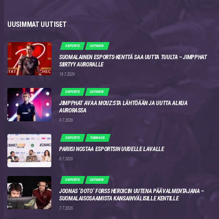
UUSIMMAT UUTISET
ESPORTS
UUTINEN
SUOMALAINEN ESPORTS-KENTTÄ SAA UUTTA TUULTA – JIMPPHAT
SIIRTYY AURORALLE
19.7.2026
ESPORTS
UUTINEN
JIMPPHAT AVAA MOUZ:STA LÄHTÖÄÄN JA UUTTA ALKUA
AURORASSA
9.7.2026
ESPORTS
TURNAUS
PARIISI NOSTAA ESPORTSIN UUDELLE LAVALLE
8.7.2026
ESPORTS
UUTINEN
JOONAS ‘DOTO’ FORSS HEROICIN UUTENA PÄÄVALMENTAJANA –
SUOMALAISOSAAMISTA KANSAINVÄLISILLE KENTILLE
7.7.2026