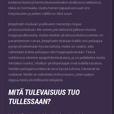
tuntenut itsensä hermostuneemmaksi virallisissa otteluissa,
mikä on normaalia, mutta hänen tapauksessaan ero
harjoitusten ja pelien välillä on ollut suuri.
Jimpphatin mukaan joukkueen menestys nojaa
yksilösuorituksiin. Me emme jää taktisesti jälkeen muista
huippujoukkueista, mutta meidän yksilösuorituksissamme on
parantamisen varaa. Jimpphatin mukaan kaikki viisi pelaajaa
pystyvät tekemään hyvää tulosta, mutta se vaatisi, että
vähintään kolme pelaajaa olisi huippupäivänään. Tässä
suhteessa olemme epäjohdonmukaisia, ja se pidättelee meitä.
Vertailun vuoksi, Vitalityn yksilöpelaajat ovat todella tasaisia.
Heidän pelaajansa tekevät aina hyvää tulosta, häviävät tai
voittavat. Meillä on sekoitettu kokoonpano, joten paljon
riippuu tästä yksilöllisestä tekijästä.
MITÄ TULEVAISUUS TUO
TULLESSAAN?