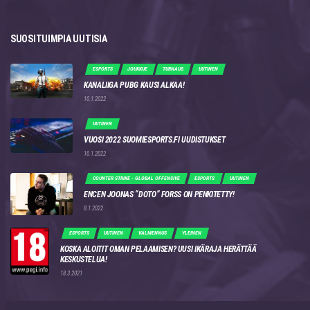
SUOSITUIMPIA UUTISIA
ESPORTS
JOUKKUE
TURNAUS
UUTINEN
KANALIIGA PUBG KAUSI ALKAA!
10.1.2022
UUTINEN
VUOSI 2022 SUOMIESPORTS.FI UUDISTUKSET
10.1.2022
COUNTER STRIKE - GLOBAL OFFENSIVE
ESPORTS
UUTINEN
ENCEN JOONAS “DOTO” FORSS ON PENKITETTY!
8.1.2022
ESPORTS
UUTINEN
VALMENNUS
YLEINEN
KOSKA ALOITIT OMAN PELAAMISEN? UUSI IKÄRAJA HERÄTTÄÄ
KESKUSTELUA!
18.3.2021