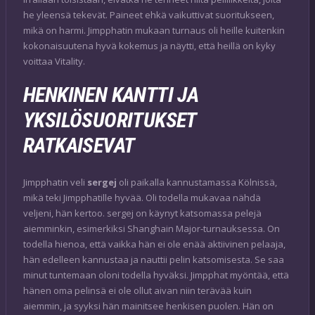
he yleensä tekevät. Paineet ehkä vaikuttivat suoritukseen,
mikä on harmi. Jimpphatin mukaan turnaus oli heille kuitenkin
kokonaisuutena hyvä kokemus ja näytti, että heillä on kyky
voittaa Vitality.
HENKINEN KANTTI JA
YKSILÖSUORITUKSET
RATKAISEVAT
Jimpphatin veli
sergej
oli paikalla kannustamassa Kölnissä,
mikä teki Jimpphatille hyvää. Oli todella mukavaa nähdä
veljeni, hän kertoo. sergej on käynyt katsomassa pelejä
aiemminkin, esimerkiksi Shanghain Major-turnauksessa. On
todella hienoa, että vaikka hän ei ole enää aktiivinen pelaaja,
hän edelleen kannustaa ja nauttii pelin katsomisesta. Se saa
minut tuntemaan oloni todella hyväksi. Jimpphat myöntää, että
hänen oma pelinsä ei ole ollut aivan niin terävää kuin
aiemmin, ja syyksi hän mainitsee henkisen puolen. Hän on