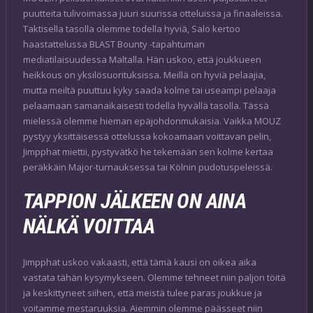
puutteita tulivoimassa juuri suurissa otteluissa ja finaaleissa.
Taktisella tasolla olemme todella hyviä, Salo kertoo
haastattelussa BLAST Bounty -tapahtuman
mediatilaisuudessa Maltalla. Hän uskoo, että joukkueen
heikkous on yksilösuorituksissa. Meillä on hyviä pelaajia,
mutta meiltä puuttuu kyky saada kolme tai useampi pelaaja
pelaamaan samanaikaisesti todella hyvällä tasolla. Tässä
mielessä olemme hieman epäjohdonmukaisia. Vaikka MOUZ
pystyy yksittäisessä ottelussa kokoamaan voittavan pelin,
Jimpphat miettii, pystyvätkö he tekemään sen kolme kertaa
peräkkäin Major-turnauksessa tai Kölnin pudotuspeleissä.
TAPPION JÄLKEEN ON AINA
NÄLKÄ VOITTAA
Jimpphat uskoo vakaasti, että tämä kausi on oikea aika
vastata tähän kysymykseen. Olemme tehneet niin paljon töitä
ja keskittyneet siihen, että meistä tulee paras joukkue ja
voitamme mestaruuksia. Aiemmin olemme päässeet niin