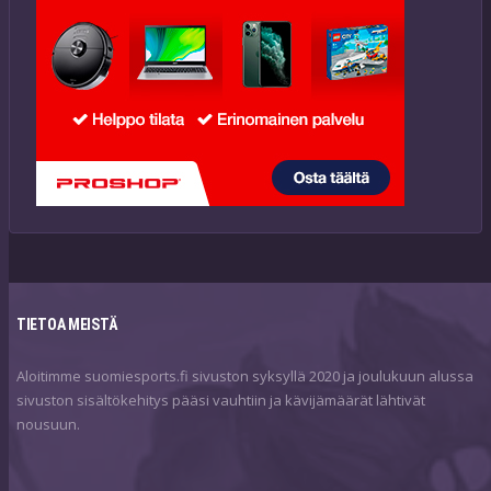
TIETOA MEISTÄ
Aloitimme suomiesports.fi sivuston syksyllä 2020 ja joulukuun alussa
sivuston sisältökehitys pääsi vauhtiin ja kävijämäärät lähtivät
nousuun.