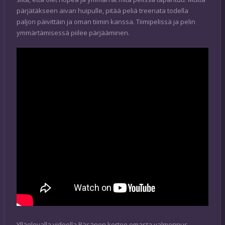
pärjätäkseen aivan huipulle, pitää peliä treenata todella
paljon päivittäin ja oman tiimin kanssa. Tiimipelissä ja pelin
ymmärtämisessä piilee pärjääminen.
Ylläolevalla videolla Räsänen kertoo omasta valmennus