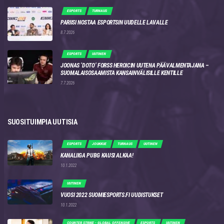
ESPORTS
TURNAUS
PARIISI NOSTAA ESPORTSIN UUDELLE LAVALLE
8.7.2026
ESPORTS
UUTINEN
JOONAS ‘DOTO’ FORSS HEROICIN UUTENA PÄÄVALMENTAJANA –
SUOMALAISOSAAMISTA KANSAINVÄLISILLE KENTILLE
7.7.2026
SUOSITUIMPIA UUTISIA
ESPORTS
JOUKKUE
TURNAUS
UUTINEN
KANALIIGA PUBG KAUSI ALKAA!
10.1.2022
UUTINEN
VUOSI 2022 SUOMIESPORTS.FI UUDISTUKSET
10.1.2022
COUNTER STRIKE - GLOBAL OFFENSIVE
ESPORTS
UUTINEN