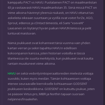
kamppailu PACT vs HAVU. Puolalainen PACT on maailmanlistan
63 ja vastaavasti HAVU maailmanlistan 35. Siinä missä PACT on
viime aikoina hävinnyt yleensä niukasti, on HAVU ottanut tas
askeleita oikeaan suuntaan ja vyöllä ovat voitot forZe, AGO,
Sprout, e6tence ja cOntact tiimeistä, eli Sami “xseveN”
Laasanen on löytänyt hyvän paikan HAVUN tiimissä ja pelit
tuntuvat maistuvan.
Nämä joukkueet ovat kohanneet tänä vuonna vain yhden
kartan verran ja sekin tapahtui HAVU:n edellisen
kokoonpanon kanssa, joten historian voitoilla ei tässä
tilanteessa ole suurta merkitystä, kun joukkueet ovat kautta
rantain muuttuneet viime aikoina.
HAVU
on sekä vedonlyöntioperaattoreiden mielestä voittaja
suosikki, kuten myös meidän. Tämän kohtaamisen voittaja
etenee seuraavalle kierrokselle kohtaamaan GODSENT
joukkueen keskiviikkona. GODSENT on kutsuttu joukue, joten
se pääsee Virtus.pro, MIBR ja Northin tapaan suoraan
neljännesfinaaleihin.