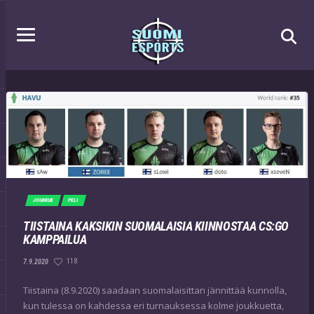
JOUKKUE
PELI
TIISTAINA KAKSIKIN SUOMALAISIA KIINNOSTAA CS:GO
KAMPPAILUA
118
7.9.2020
Tiistaina (8.9.2020) saadaan suomalaisittan jännittää kunnolla,
kun tulessa on kahdessa eri turnauksessa kolme joukkuetta,