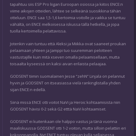
tapahtuu siis ESP Pro liigan Euroopan osiossa ja kiitos ENCE:n
viime aikojen otteiden, lähtee se selkeänä suosikkina tähän
otteluun. ENCE saa 1,5-1,6 kertoimia voitolle ja vaikka se tuntuu
vähältä, on ENCE melkoisessa iskussa tällä hetkellä, ja jopa
tuolla kertoimella pelattavissa.
Jotenkin vain tuntuu että Aleksi ja Miikka ovat saaneet proukan
pelaamaan yhteen ja Jamppi tuo suuremman pelotteen
vastustajille kuin mitä xseven omalla pelaamisellaan, mutta
toisaalta kyseessä on kaksi aivan erilaista pelaajaa.
GODSENT tiimin suomalainen Jesse “zehN” Linjala on pelannut
hyvin ja GODSENT on itseasiassa vielä rankinglistalla yhden
sijan ENCE:n edellä.
Siinä missä ENCE otti voitot NaVi ja Heroic kohtaamisista niin
GODSENT hävisi 0-2 sekä G2 etttä NaVi kohtaamiset.
GODSENT ei kuitenkaan ole halppo vastus ja tänä vuonna
maaliskuussa GODSENT otti 1-2 voiton, mutta silloin pelattiin eri
kokoonpanolla. Nyt ENCE tuntuu olevan kyllä sellaisessa