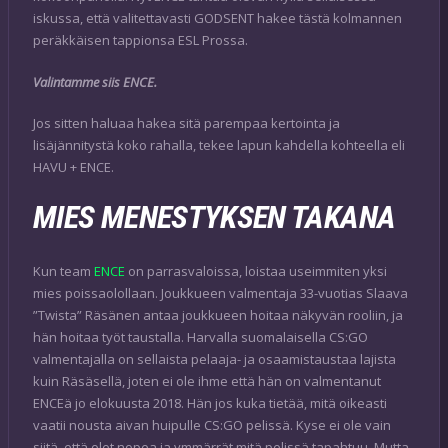
iskussa, että valitettavasti GODSENT hakee tästä kolmannen
peräkkäisen tappionsa ESL Prossa.
Valintamme siis ENCE.
Jos sitten haluaa hakea sitä parempaa kertointa ja
lisäjännitystä koko rahalla, tekee lapun kahdella kohteella eli
HAVU + ENCE.
MIES MENESTYKSEN TAKANA
Kun team
ENCE
on parrasvaloissa, loistaa useimmiten yksi
mies poissaolollaan. Joukkueen valmentaja 33-vuotias Slaava
”Twista” Räsänen antaa joukkueen hoitaa näkyvän rooliin, ja
hän hoitaa työt taustalla. Harvalla suomalaisella CS:GO
valmentajalla on sellaista pelaaja- ja osaamistaustaa lajista
kuin Räsäsellä, joten ei ole ihme että hän on valmentanut
ENCEä jo elokuusta 2018. Hän jos kuka tietää, mitä oikeasti
vaatii nousta aivan huipulle CS:GO pelissä. Kyse ei ole vain
siitä, että olet nopea ja ymmärrät mitä pelissä tapahtuu. Mutta