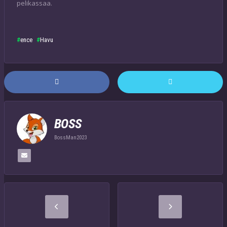
pelikassaa.
ence
Havu
BOSS
BossMan2023