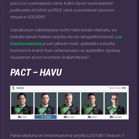
joissa on suomalaista väriä. Kaksi täysin suomalaistan
joukkuetta eli HAVU ja ENCE sekä suomalaisen jäsenen
omaava GODSENT.
Samalla kun valmistautuu kohti näitä tiistain otteluita, voi
tsekata tämän hetken tarjolla olevat rahapelibonukset.
Lue
lisää bonuksista
ja sen jälkeen mieti, ajattelitko katsella
huomenna matsit ihan sellaisenaan vai ajattelitko sijoittaa
muutaman euron tuomaan lisäjännitystä?
PACT – HAVU
Päivä otteluna on ensimmäisenä tarjolla LOOT.BET Season 7