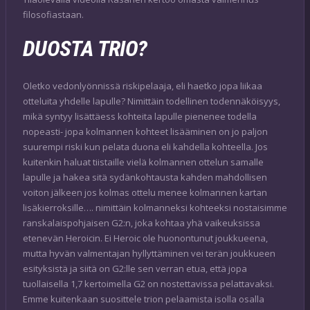
filosofiastaan.
DUOSTA TRIO?
Oletko vedonlyönnissä riskipelaaja, eli haetko jopa liikaa
otteluita yhdelle lapulle? Nimittäin todellinen todennäköisyys,
mikä syntyy lisättäess kohteita lapulle pienenee todella
nopeasti- jopa kolmannen kohteet lisääminen on jo paljon
suurempi riski kun pelata duona eli kahdella kohteella. Jos
kuitenkin haluat tiistaille vielä kolmannen ottelun samalle
lapulle ja hakea sitä sydänkohtausta kahden mahdollisen
voiton jälkeen jos kolmas ottelu menee kolmannen kartan
lisäkierroksille…. nimittäin kolmanneksi kohteeksi nostaisimme
ranskalaispohjaisen G2:n, joka kohtaa yhä vaikeuksissa
etenevän Heroicin. Ei Heroic ole huonontunut joukkueena,
mutta hyvän valmentajan hyllyttäminen vei terän joukkueen
esityksistä ja siitä on G2:lle sen verran etua, että jopa
tuollaisella 1,7 kertoimella G2 on nostettavissa pelattavaksi.
Emme kuitenkaan suosittele trion pelaamista isolla osalla