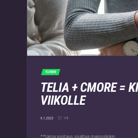
YLEINEN
TELIA + CMORE = K
VIIKOLLE
9.1.2023
118
**tämä postaus sisältää mainoslinkin