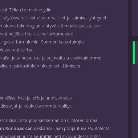
 ovat Telian toiminnan ydin.
a käytössä olisivat aina turvalliset ja toimivat yhteydet.
vät mukana teknologian kiihtyvässä muutoksessa, kun
avat neljättä teollista vallankumousta.
a Liigasta formuloihin, Suomen katsotuimpia
levaa uutisvirtaa.
 tavalla, joka helpottaa ja sujuvoittaa asiakkaidemme
itaalisen asiakaskokemuksen kehittämiseen.
invälisiä hittejä leffoja unohtamatta.
äissarjat ja koukuttavimmat realityt.
ta sisällöstä jopa seitsemän on C Moren omaa
ian Rönnbackan
dekkarisarjaan pohjautuva
Hautalehto:
ppuhuipennusta seurattiin heti alkuvuodesta 2022.