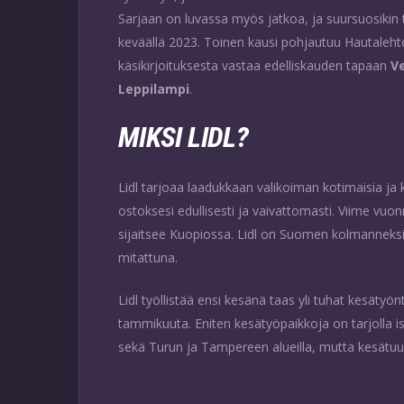
Sarjaan on luvassa myös jatkoa, ja suursuosikin
keväällä 2023. Toinen kausi pohjautuu Hautaleh
käsikirjoituksesta vastaa edelliskauden tapaan
V
Leppilampi
.
MIKSI LIDL?
Lidl tarjoaa laadukkaan valikoiman kotimaisia ja k
ostoksesi edullisesti ja vaivattomasti. Viime vuon
sijaitsee Kuopiossa. Lidl on Suomen kolmanneksi 
mitattuna.
Lidl työllistää ensi kesänä taas yli tuhat kesäty
tammikuuta. Eniten kesätyöpaikkoja on tarjolla 
sekä Turun ja Tampereen alueilla, mutta kesätuu