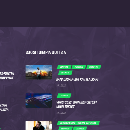
SUOSITUIMPIA UUTISIA
ESPORTS
JOUKKUE
TURNAUS
UUTINEN
TS-KENTTÄ
 JIMPPHAT
KANALIIGA PUBG KAUSI ALKAA!
10.1.2022
UUTINEN
VUOSI 2022 SUOMIESPORTS.FI
Z:STA
UUDISTUKSET
 ALKUA
10.1.2022
COUNTER STRIKE - GLOBAL OFFENSIVE
ESPORTS
UUTINEN