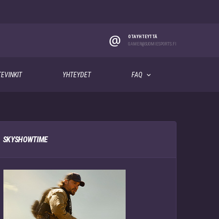
@
OTA YHTEYTTÄ
GAMER@SUOMIESPORTS.FI
EVINKIT
YHTEYDET
FAQ
SKYSHOWTIME