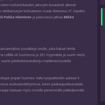
 toisen tuotantokauden jaksojen kuvaukset alkavat
to-dekkarisarjan kolmanteen osaan
Rakennus 31
. Kauden
eli-Pekka Hänninen
ja pääosassa jatkaa
Mikko
ansainvälisiä suosikkeja sinulle, joka haluat tehdä
na Lidlillä oli Suomessa jo 201 myymälää ja suurin niistä
suurin päivittäistavaraketju markkinaosuudella
öntekijää ympäri Suomea. Haku työpaikkoihin aukeaa 9.
isoissa asukaskeskittymissä, kuten pääkaupunkiseudulla
raajia haetaan myös monille pienemmille paikkakunnille.