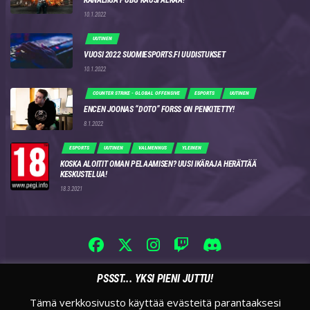
KANALIIGA PUBG KAUSI ALKAA!
10.1.2022
UUTINEN
VUOSI 2022 SUOMIESPORTS.FI UUDISTUKSET
10.1.2022
COUNTER STRIKE - GLOBAL OFFENSIVE
ESPORTS
UUTINEN
ENCEN JOONAS “DOTO” FORSS ON PENKITETTY!
8.1.2022
ESPORTS
UUTINEN
VALMENNUS
YLEINEN
KOSKA ALOITIT OMAN PELAAMISEN? UUSI IKÄRAJA HERÄTTÄÄ
KESKUSTELUA!
18.3.2021
PSSST... YKSI PIENI JUTTU!
Tämä verkkosivusto käyttää evästeitä parantaaksesi