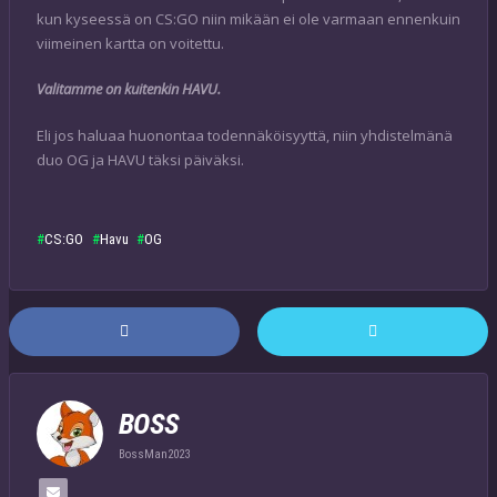
kun kyseessä on CS:GO niin mikään ei ole varmaan ennenkuin
viimeinen kartta on voitettu.
Valitamme on kuitenkin HAVU.
Eli jos haluaa huonontaa todennäköisyyttä, niin yhdistelmänä
duo OG ja HAVU täksi päiväksi.
CS:GO
Havu
OG
BOSS
BossMan2023