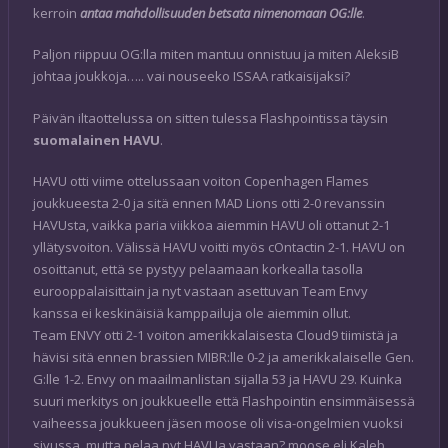
kerroin
antaa mahdollisuuden betsata nimenomaan OG:lle
.
Paljon riippuu OG:lla miten mantuu onnistuu ja miten AleksiB
johtaa joukkoja….. vai nouseeko ISSAA ratkaisijaksi?
Päivän iltaottelussa on sitten tulessa Flashpointissa täysin
suomalainen HAVU
.
HAVU otti viime ottelussaan voiton Copenhagen Flames
joukkueesta 2-0 ja sitä ennen MAD Lions otti 2-0 revanssin
HAVUsta, vaikka paria viikkoa aiemmin HAVU oli ottanut 2-1
yllätysvoiton. Välissä HAVU voitti myös cOntactin 2-1. HAVU on
osoittanut, että se pystyy pelaamaan korkealla tasolla
eurooppalaisittain ja nyt vastaan asettuvan Team Envy
kanssa ei keskinäisiä kamppailuja ole aiemmin ollut.
Team ENVY otti 2-1 voiton amerikkalaisesta Cloud9 tiimistä ja
hävisi sitä ennen brassien MIBR:lle 0-2 ja amerikkalaiselle Gen.
G:lle 1-2. Envy on maailmanlistan sijalla 53 ja HAVU 29. Kuinka
suuri merkitys on joukkueelle että Flashpointin ensimmäisessä
vaiheessa joukkueen jäsen moose oli visa-ongelmien vuoksi
sivussa, mutta pelaa nyt HAVUa vastaan? moose eli Kaleb