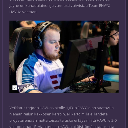
Jayne on kanadalainen ja varmasti vahvistaa Team ENVYä
HAVUa vastaan.
Veikkaus tarjoaa HAVUn voitolle 1,63 ja ENVYlle on saatavilla
hieman reilun kakkosen kerroin, eli kertoimilla ei lähdetä
pröystäilemään mutta toisaalta usko ei täysin riitä HAVUlle 2-0
voittoonkaan. Periaatteessa HAVUn pitäisi tämä ottaa, mutta