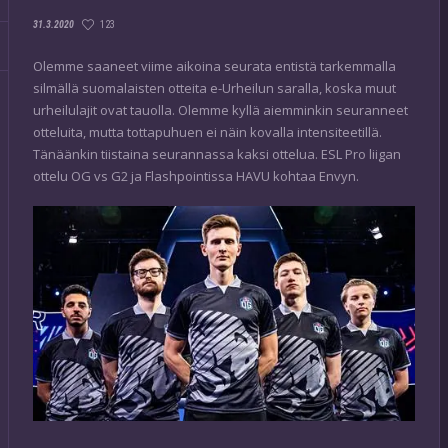
123
31.3.2020
Olemme saaneet viime aikoina seurata entistä tarkemmalla
silmällä suomalaisten otteita e-Urheilun saralla, koska muut
urheilulajit ovat tauolla. Olemme kyllä aiemminkin seuranneet
otteluita, mutta tottapuhuen ei näin kovalla intensiteetillä.
Tänäänkin tiistaina seurannassa kaksi ottelua. ESL Pro liigan
ottelu OG vs G2 ja Flashpointissa HAVU kohtaa Envyn.