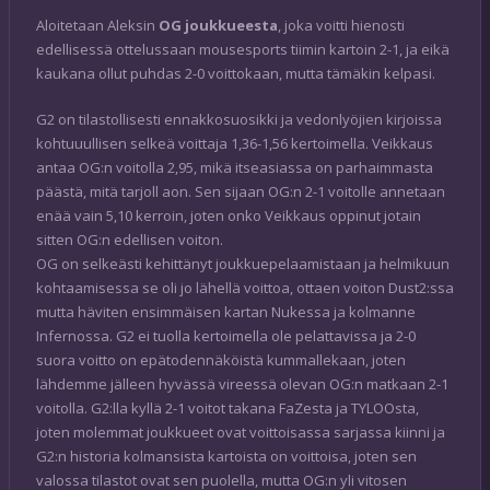
Aloitetaan Aleksin
OG joukkueesta
, joka voitti hienosti
edellisessä ottelussaan mousesports tiimin kartoin 2-1, ja eikä
kaukana ollut puhdas 2-0 voittokaan, mutta tämäkin kelpasi.
G2 on tilastollisesti ennakkosuosikki ja vedonlyöjien kirjoissa
kohtuuullisen selkeä voittaja 1,36-1,56 kertoimella. Veikkaus
antaa OG:n voitolla 2,95, mikä itseasiassa on parhaimmasta
päästä, mitä tarjoll aon. Sen sijaan OG:n 2-1 voitolle annetaan
enää vain 5,10 kerroin, joten onko Veikkaus oppinut jotain
sitten OG:n edellisen voiton.
OG on selkeästi kehittänyt joukkuepelaamistaan ja helmikuun
kohtaamisessa se oli jo lähellä voittoa, ottaen voiton Dust2:ssa
mutta häviten ensimmäisen kartan Nukessa ja kolmanne
Infernossa. G2 ei tuolla kertoimella ole pelattavissa ja 2-0
suora voitto on epätodennäköistä kummallekaan, joten
lähdemme jälleen hyvässä vireessä olevan OG:n matkaan 2-1
voitolla. G2:lla kyllä 2-1 voitot takana FaZesta ja TYLOOsta,
joten molemmat joukkueet ovat voittoisassa sarjassa kiinni ja
G2:n historia kolmansista kartoista on voittoisa, joten sen
valossa tilastot ovat sen puolella, mutta OG:n yli vitosen