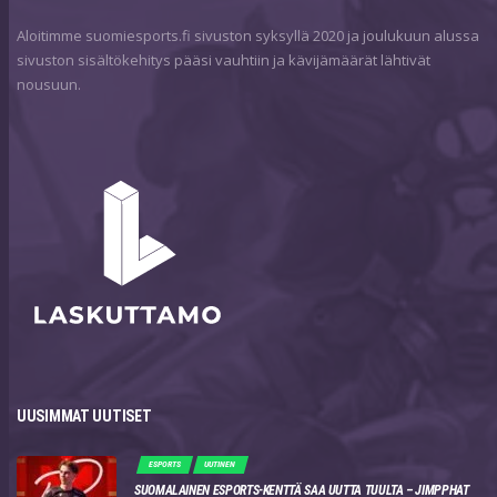
Aloitimme suomiesports.fi sivuston syksyllä 2020 ja joulukuun alussa
sivuston sisältökehitys pääsi vauhtiin ja kävijämäärät lähtivät
nousuun.
UUSIMMAT UUTISET
ESPORTS
UUTINEN
SUOMALAINEN ESPORTS-KENTTÄ SAA UUTTA TUULTA – JIMPPHAT