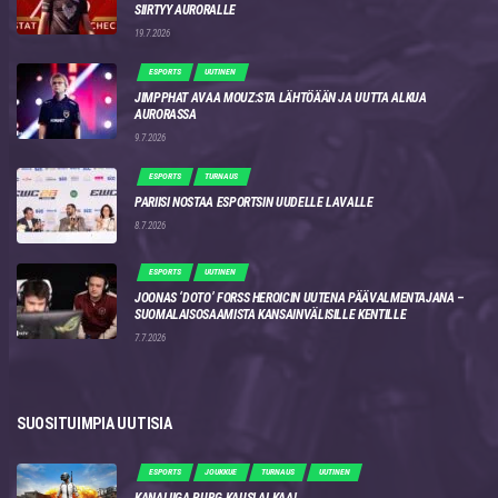
SIIRTYY AURORALLE
19.7.2026
ESPORTS
UUTINEN
JIMPPHAT AVAA MOUZ:STA LÄHTÖÄÄN JA UUTTA ALKUA
AURORASSA
9.7.2026
ESPORTS
TURNAUS
PARIISI NOSTAA ESPORTSIN UUDELLE LAVALLE
8.7.2026
ESPORTS
UUTINEN
JOONAS ‘DOTO’ FORSS HEROICIN UUTENA PÄÄVALMENTAJANA –
SUOMALAISOSAAMISTA KANSAINVÄLISILLE KENTILLE
7.7.2026
SUOSITUIMPIA UUTISIA
ESPORTS
JOUKKUE
TURNAUS
UUTINEN