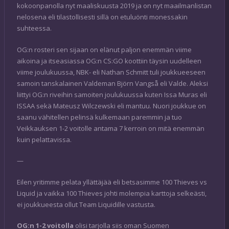
kokoonpanolla nyt maaliskuusta 2019 ja on nyt maailmanlistan
nelosena eli tilastollisesti sillä on etuluönti monessakin
suhteessa.
OG:n rosteri sen sijaan on elänut paljon enemmän viime
aikoina ja itseasiassa OG:n CS:GO koottiin täysin uudelleen
viime joulukuussa, NBK- eli Nathan Schmitt tuli joukkueeseen
samoin tanskalainen Valdeman Björn Vangså eli Valde. Aleksi
liittyi OG:n riveihin samoiten joulukuussa kuten Issa Muras eli
ISSAA sekä Mateusz Wilczewski eli mantuu. Nuori joukkue on
saanu vähitellen pelinsä kulkemaan paremmin ja tuo
Veikkauksen 1-2 voitolle antama 7 kerroin on mitä enemmän
kuin pelattavissa.
—
Eilen yritimme pelata yllättäjää eli betsasimme 100 Thieves vs
Liquid ja vaikka 100 Thieves johti molempia karttoja selkeästi,
ei joukkueesta ollut Team Liquidille vastusta.
OG:n 1-2 voitolla
olisi tarjolla siis oman Suomen