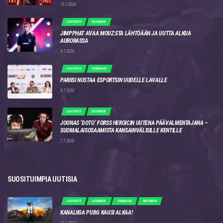
19.7.2026
ESPORTS
UUTINEN
JIMPPHAT AVAA MOUZ:STA LÄHTÖÄÄN JA UUTTA ALKUA
AURORASSA
9.7.2026
ESPORTS
TURNAUS
PARIISI NOSTAA ESPORTSIN UUDELLE LAVALLE
8.7.2026
ESPORTS
UUTINEN
JOONAS ‘DOTO’ FORSS HEROICIN UUTENA PÄÄVALMENTAJANA –
SUOMALAISOSAAMISTA KANSAINVÄLISILLE KENTILLE
7.7.2026
SUOSITUIMPIA UUTISIA
ESPORTS
JOUKKUE
TURNAUS
UUTINEN
KANALIIGA PUBG KAUSI ALKAA!
10.1.2022