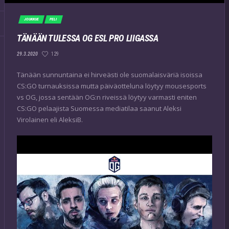
JOUKKUE
PELI
TÄNÄÄN TULESSA OG ESL PRO LIIGASSA
129
29.3.2020
Tänään sunnuntaina ei hirveästi ole suomalaisväriä isoissa
CS:GO turnauksissa mutta päiväotteluna löytyy mousesports
vs OG, jossa sentään OG:n riveissä löytyy varmasti eniten
CS:GO pelaajista Suomessa mediatilaa saanut Aleksi
Virolainen eli AleksiB.