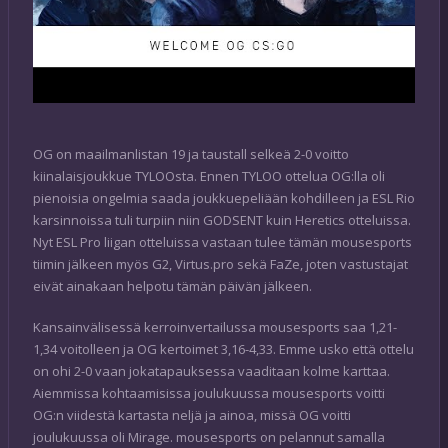
OG on maailmanlistan 19 ja taustall selkeä 2-0 voitto
kiinalaisjoukkue TYLOOsta. Ennen TYLOO ottelua OG:lla oli
pienoisia ongelmia saada joukkuepeliään kohdilleen ja ESL Rio
karsinnoissa tuli turpiin niin GODSENT kuin Heretics otteluissa.
Nyt ESL Pro liigan otteluissa vastaan tulee tämän mousesports
tiimin jälkeen myös G2, Virtus.pro sekä FaZe, joten vastustajat
eivät ainakaan helpotu tämän päivän jälkeen.
Kansainvälisessä kerroinvertailussa mousesports saa 1,21-
1,34 voitolleen ja OG kertoimet 3,16-4,33. Emme usko että ottelu
on ohi 2-0 vaan jokatapauksessa vaaditaan kolme karttaa.
Aiemmissa kohtaamisissa joulukuussa mousesports voitti
OG:n viidestä kartasta neljä ja ainoa, missä OG voitti
joulukuussa oli Mirage. mousesports on pelannut samalla