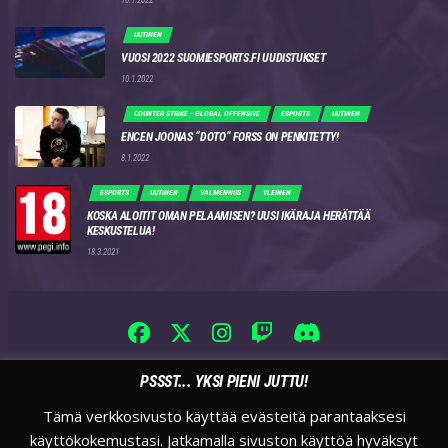
UUTINEN
VUOSI 2022 SUOMIESPORTS.FI UUDISTUKSET
10.1.2022
COUNTER STRIKE - GLOBAL OFFENSIVE
ESPORTS
UUTINEN
ENCEN JOONAS “DOTO” FORSS ON PENKITETTY!
8.1.2022
ESPORTS
UUTINEN
VALMENNUS
YLEINEN
KOSKA ALOITIT OMAN PELAAMISEN? UUSI IKÄRAJA HERÄTTÄÄ
KESKUSTELUA!
18.3.2021
PSSST... YKSI PIENI JUTTU!
Tämä verkkosivusto käyttää evästeitä parantaaksesi
käyttökokemustasi. Jatkamalla sivuston käyttöä hyväksyt