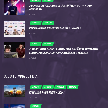
ESPORTS
UUTINEN
JIMPPHAT AVAA MOUZ:STA LÄHTÖÄÄN JA UUTTA ALKUA
AURORASSA
9.7.2026
ESPORTS
TURNAUS
PARIISI NOSTAA ESPORTSIN UUDELLE LAVALLE
8.7.2026
ESPORTS
UUTINEN
JOONAS ‘DOTO’ FORSS HEROICIN UUTENA PÄÄVALMENTAJANA –
SUOMALAISOSAAMISTA KANSAINVÄLISILLE KENTILLE
7.7.2026
SUOSITUIMPIA UUTISIA
ESPORTS
JOUKKUE
TURNAUS
UUTINEN
KANALIIGA PUBG KAUSI ALKAA!
10.1.2022
UUTINEN