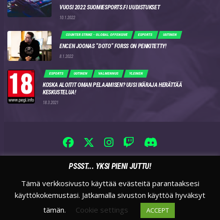
VUOSI 2022 SUOMIESPORTS.FI UUDISTUKSET
10.1.2022
COUNTER STRIKE - GLOBAL OFFENSIVE
ESPORTS
UUTINEN
ENCEN JOONAS “DOTO” FORSS ON PENKITETTY!
8.1.2022
ESPORTS
UUTINEN
VALMENNUS
YLEINEN
KOSKA ALOITIT OMAN PELAAMISEN? UUSI IKÄRAJA HERÄTTÄÄ
KESKUSTELUA!
18.3.2021
PSSST... YKSI PIENI JUTTU!
Tämä verkkosivusto käyttää evästeitä parantaaksesi
käyttökokemustasi. Jatkamalla sivuston käyttöä hyväksyt
tämän.
Cookie settings
ACCEPT