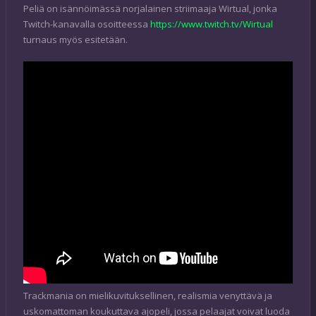
Peliä on isännöimässä norjalainen striimaaja Wirtual, jonka
Twitch-kanavalla osoitteessa
https://www.twitch.tv/Wirtual
turnaus myös esitetään.
Trackmania on mielikuvituksellinen, realismia venyttävä ja
uskomattoman koukuttava ajopeli, jossa pelaajat voivat luoda