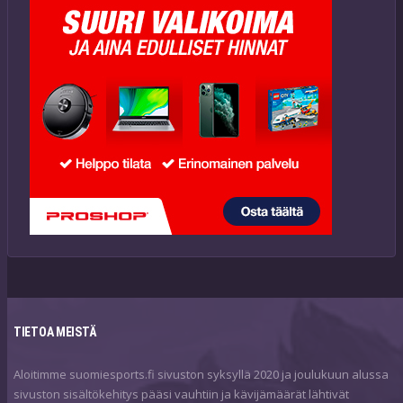
TIETOA MEISTÄ
Aloitimme suomiesports.fi sivuston syksyllä 2020 ja joulukuun alussa
sivuston sisältökehitys pääsi vauhtiin ja kävijämäärät lähtivät