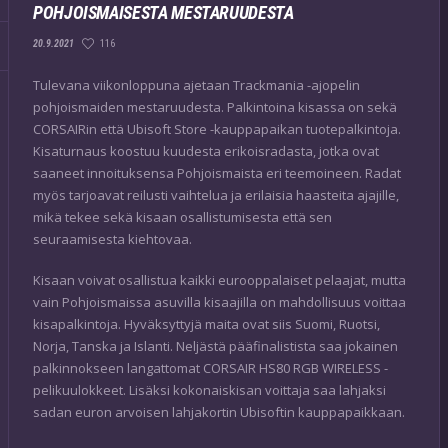
POHJOISMAISESTA MESTARUUDESTA
116
20.9.2021
Tulevana viikonloppuna ajetaan Trackmania -ajopelin
pohjoismaiden mestaruudesta. Palkintoina kisassa on sekä
CORSAIRin että Ubisoft Store -kauppapaikan tuotepalkintoja.
Kisaturnaus koostuu kuudesta erikoisradasta, jotka ovat
saaneet innoituksensa Pohjoismaista eri teemoineen. Radat
myös tarjoavat reilusti vaihtelua ja erilaisia haasteita ajajille,
mikä tekee sekä kisaan osallistumisesta että sen
seuraamisesta kiehtovaa.
Kisaan voivat osallistua kaikki eurooppalaiset pelaajat, mutta
vain Pohjoismaissa asuvilla kisaajilla on mahdollisuus voittaa
kisapalkintoja. Hyväksyttyjä maita ovat siis Suomi, Ruotsi,
Norja, Tanska ja Islanti. Neljästä pääfinalistista saa jokainen
palkinnokseen langattomat CORSAIR HS80 RGB WIRELESS -
pelikuulokkeet. Lisäksi kokonaiskisan voittaja saa lahjaksi
sadan euron arvoisen lahjakortin Ubisoftin kauppapaikkaan.