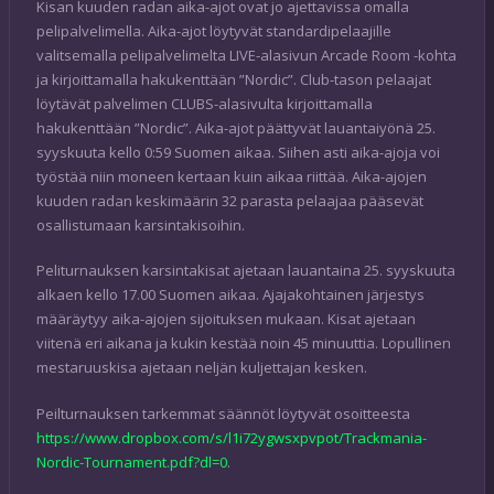
Kisan kuuden radan aika-ajot ovat jo ajettavissa omalla
pelipalvelimella. Aika-ajot löytyvät standardipelaajille
valitsemalla pelipalvelimelta LIVE-alasivun Arcade Room -kohta
ja kirjoittamalla hakukenttään ”Nordic”. Club-tason pelaajat
löytävät palvelimen CLUBS-alasivulta kirjoittamalla
hakukenttään ”Nordic”. Aika-ajot päättyvät lauantaiyönä 25.
syyskuuta kello 0:59 Suomen aikaa. Siihen asti aika-ajoja voi
työstää niin moneen kertaan kuin aikaa riittää. Aika-ajojen
kuuden radan keskimäärin 32 parasta pelaajaa pääsevät
osallistumaan karsintakisoihin.
Peliturnauksen karsintakisat ajetaan lauantaina 25. syyskuuta
alkaen kello 17.00 Suomen aikaa. Ajajakohtainen järjestys
määräytyy aika-ajojen sijoituksen mukaan. Kisat ajetaan
viitenä eri aikana ja kukin kestää noin 45 minuuttia. Lopullinen
mestaruuskisa ajetaan neljän kuljettajan kesken.
Peilturnauksen tarkemmat säännöt löytyvät osoitteesta
https://www.dropbox.com/s/l1i72ygwsxpvpot/Trackmania-
Nordic-Tournament.pdf?dl=0
.