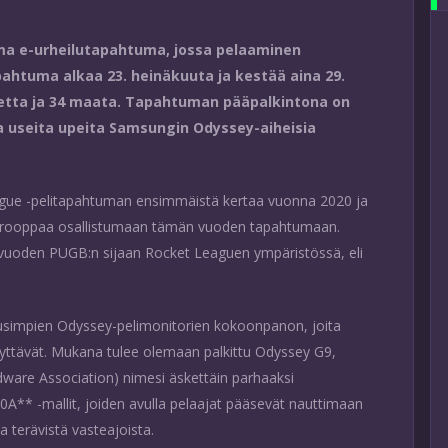
a e-urheilutapahtuma, jossa pelaaminen
ahtuma alkaa 23. heinäkuuta ja kestää aina 29.
uetta ja 34 maata. Tapahtuman pääpalkintona on
lla useita upeita Samsungin Odyssey-aiheisia
gue -pelitapahtuman ensimmäistä kertaa vuonna 2020 ja
Eurooppaa osallistumaan tämän vuoden tapahtumaan.
e vuoden PUGB:n sijaan Rocket Leaguen ympäristössä, eli
usimpien Odyssey-pelimonitorien kokoonpanon, joita
yttävät. Mukana tulee olemaan palkittu Odyssey G9,
dware Association) nimesi äskettäin parhaaksi
30A** -mallit, joiden avulla pelaajat pääsevät nauttimaan
a terävistä vasteajoista.