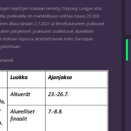
ttujen näyttöjen mukaan nimetty Odyssey League etsii
illa joukkueilla on mahdollisuus voittaa osuus 25 000
inen alkaa tänään 2.7.2021 ja ilmoittautuneet joukkueet
iten pärjänneet joukkueet osallistuvat alueellisiin
avat elokuun lopussa järjestettävään koko Euroopan
julistetaan.
uraavat: