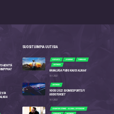
SUOSITUIMPIA UUTISIA
ESPORTS
JOUKKUE
TURNAUS
UUTINEN
TS-KENTTÄ
 JIMPPHAT
KANALIIGA PUBG KAUSI ALKAA!
10.1.2022
UUTINEN
VUOSI 2022 SUOMIESPORTS.FI
Z:STA
UUDISTUKSET
 ALKUA
10.1.2022
COUNTER STRIKE - GLOBAL OFFENSIVE
ESPORTS
UUTINEN