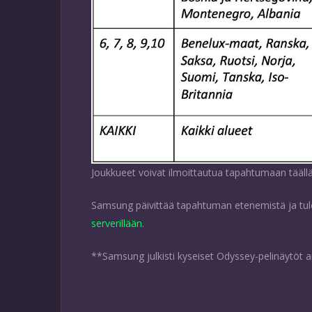
Joukkueet voivat ilmoittautua tapahtumaan tääll
Samsung päivittää tapahtuman etenemistä ja tu
serverillään
.
**Samsung julkisti kyseiset Odyssey-pelinäytöt