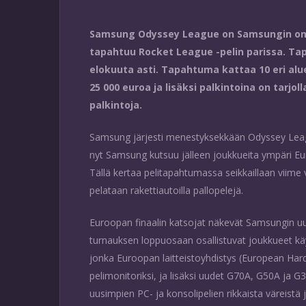
Samsung Odyssey League on Samsungin om
tapahtuu Rocket League -pelin parissa. Tap
elokuuta asti. Tapahtuma kattaa 10 eri al
25 000 euroa ja lisäksi palkintoina on tarjo
palkintoja.
Samsung järjesti menestyksekkään Odyssey Lea
nyt Samsung kutsuu jälleen joukkueita ympäri 
Tällä kertaa pelitapahtumassa seikkaillaan viim
pelataan rakettiautoilla pallopelejä.
Euroopan finaalin katsojat näkevät Samsungin u
turnauksen loppuosaan osallistuvat joukkueet kä
jonka Euroopan laitteistoyhdistys (European Har
pelimonitoriksi, ja lisäksi uudet G70A, G50A ja G
uusimpien PC- ja konsolipelien rikkaista väreistä j