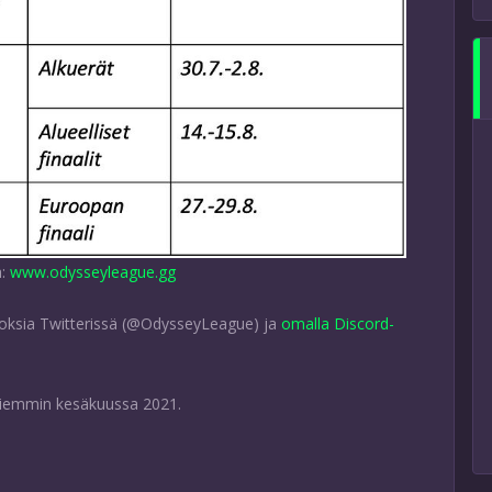
ä:
www.odysseyleague.gg
loksia Twitterissä (@OdysseyLeague) ja
omalla Discord-
 aiemmin kesäkuussa 2021.