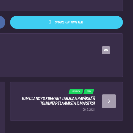
SHARE ON TWITTER
UUTINEN
PELI
TOM CLANCY’S XDEFIANT TARJOAA RÄVÄKKÄÄ
TOIMINTAPELAAMISTA ILMAISEKSI
20.7.2021