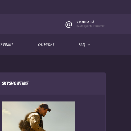
@
OTA YHTEYTTÄ
GAMER@SUOMIESPORTS.FI
EVINKIT
YHTEYDET
FAQ
SKYSHOWTIME