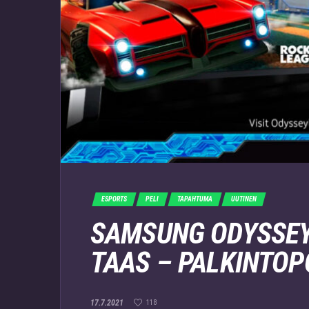
ESPORTS
PELI
TAPAHTUMA
UUTINEN
SAMSUNG ODYSSEY
TAAS – PALKINTOP
17.7.2021
118