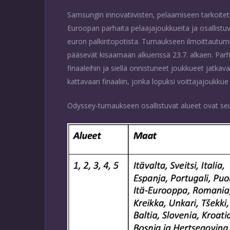
Samsungin innovatiivisten, pelaamiseen tarkoite
Euroopan parhaita pelaajajoukkueita ja osallistuv
euron palkintopotista. Turnaukseen ilmoittautum
pääsevät kisaamaan alkuerissä 23.7. alkaen. Parha
finaaleihin ja siellä onnistuneet joukkueet jatk
kattavaan finaaliin, jonka lopuksi voittajajoukkue 
Odyssey-turnaukseen osallistuvat alueet ovat se