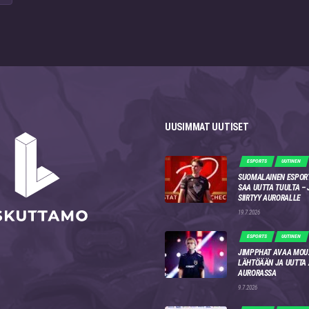
UUSIMMAT UUTISET
ESPORTS
UUTINEN
SUOMALAINEN ESPOR
SAA UUTTA TUULTA –
SIIRTYY AURORALLE
19.7.2026
ESPORTS
UUTINEN
JIMPPHAT AVAA MOU
LÄHTÖÄÄN JA UUTTA
AURORASSA
9.7.2026