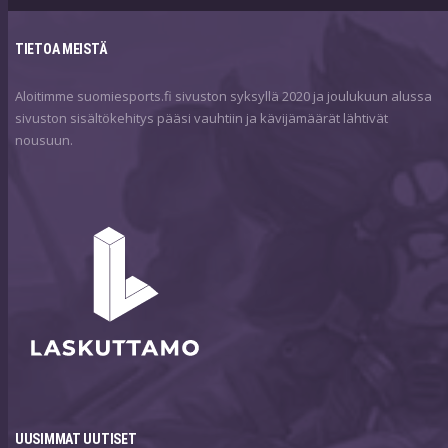
TIETOA MEISTÄ
Aloitimme suomiesports.fi sivuston syksyllä 2020 ja joulukuun alussa
sivuston sisältökehitys pääsi vauhtiin ja kävijämäärät lähtivät
nousuun.
UUSIMMAT UUTISET