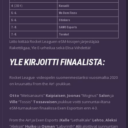
4.
(250 €)
Kasualii
5.-6.
We Dem Finns
5.-6.
Stinkers
7.-8.
SAWO Esports
7.-8.
Torakat
Liitto kiittää Rocket Leaguen eSM-kisojen järjestäjää
Rakettiligaa, Yle E-urheilua sekä Elisa Viihdettä!
YLE KIRJOITTI FINAALISTA:
Rocket League -videopelin suomenmestariksi vuosimallia 2020
on kruunattu From the Air! -joukkue.
Otto
“Metsanauris”
Kaipiaisen
,
Joonas
“Mognus”
Salon
ja
Ville
“Tossis”
Tossavaisen
joukkue voitti sunnuntai-iltana
eSM-turnauksen finaalissa Exen Esportsin erin 4-3.
From the Air! ja Exen Esports (
Kalle
“LethalKale”
Lehto
,
Aleksi
“Aleksiii”
Huiko
ja
Osman
“Labyrinth”
Ali
) aloittivat sunnuntain