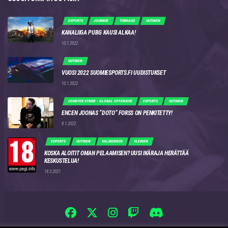
ESPORTS
JOUKKUE
TURNAUS
UUTINEN
KANALIIGA PUBG KAUSI ALKAA!
10.1.2022
UUTINEN
VUOSI 2022 SUOMIESPORTS.FI UUDISTUKSET
10.1.2022
COUNTER STRIKE - GLOBAL OFFENSIVE
ESPORTS
UUTINEN
ENCEN JOONAS “DOTO” FORSS ON PENKITETTY!
8.1.2022
ESPORTS
UUTINEN
VALMENNUS
YLEINEN
KOSKA ALOITIT OMAN PELAAMISEN? UUSI IKÄRAJA HERÄTTÄÄ
KESKUSTELUA!
18.3.2021