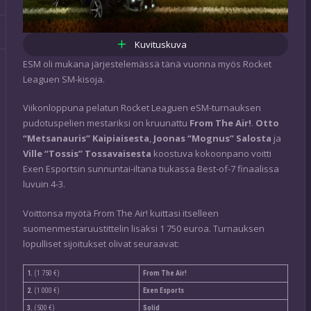
Kuvituskuva
ESM oli mukana järjestelemässä tänä vuonna myös Rocket
Leaguen SM-kisoja.
Viikonloppuna pelatun Rocket Leaguen eSM-turnauksen
pudotuspelien mestariksi on kruunattu
From The Air!
.
Otto
“Metsanauris” Kaipiaisesta
,
Joonas “Mognus” Salosta
ja
Ville “Tossis” Tossavaisesta
koostuva kokoonpano voitti
Exen Esportsin sunnuntai-iltana tiukassa Best-of-7 finaalissa
luvuin 4-3.
Voittonsa myötä From The Air! kuittasi itselleen
suomenmestaruustittelin lisäksi 1 750 euroa. Turnauksen
lopulliset sijoitukset olivat seuraavat:
1.
(1 750 €)
From The Air!
2.
(1 000 €)
Exen Esports
3.
(500 €)
Solid