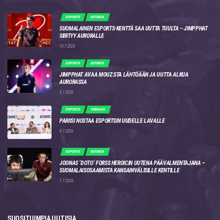
ESPORTS
UUTINEN
SUOMALAINEN ESPORTS-KENTTÄ SAA UUTTA TUULTA – JIMPPHAT
SIIRTYY AURORALLE
19.7.2026
ESPORTS
UUTINEN
JIMPPHAT AVAA MOUZ:STA LÄHTÖÄÄN JA UUTTA ALKUA
AURORASSA
9.7.2026
ESPORTS
TURNAUS
PARIISI NOSTAA ESPORTSIN UUDELLE LAVALLE
8.7.2026
ESPORTS
UUTINEN
JOONAS ‘DOTO’ FORSS HEROICIN UUTENA PÄÄVALMENTAJANA –
SUOMALAISOSAAMISTA KANSAINVÄLISILLE KENTILLE
7.7.2026
SUOSITUIMPIA UUTISIA