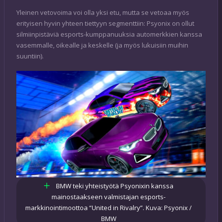
Yleinen vetovoima voi olla yksi etu, mutta se vetoaa myös
erityisen hyvin yhteen tiettyyn segmenttiin: Psyonix on ollut
silmiinpistäviä esports-kumppanuuksia automerkkien kanssa
vasemmalle, oikealle ja keskelle (ja myös lukuisiin muihin
suuntiin
).
BMW teki yhteistyötä Psyonixin kanssa
mainostaakseen valmistajan esports-
markkinointimoottoa “United in Rivalry”. Kuva: Psyonix /
BMW