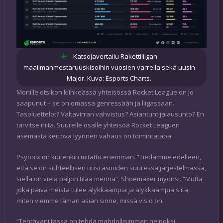
Katsojavertailu Rakettiliigan
maailmanmestaruuskisoihin vuosien varrella sekä uusin
Major. Kuva: Esports Charts.
Monille otsikon kiihkeässä yhteisössä Rocket League on jo
saapunut – se on omassa genressään ja liigassaan.
Tasoluettelot? Valtavirran vahvistus? Asiantuntijalausunto? En
tarvitse niitä. Suurelle osalle yhteisöä Rocket Leaguen
asemasta kertova lyyrinen vahaus on toimintatapa.
Psyonix on kuitenkin mitattu enemmän. “Tiedämme edelleen,
että se on suhteellisen uusi asioiden suuressa järjestelmässä,
siellä on vielä paljon tilaa mennä”, Shoemaker myönsi. “Mutta
joka päivä meistä tulee älykkäämpiä ja älykkäämpiä siitä,
miten viemme tämän asian sinne, missä visio on.
“Tehtäväni tässä on tehdä mahdollisimman helpoksi