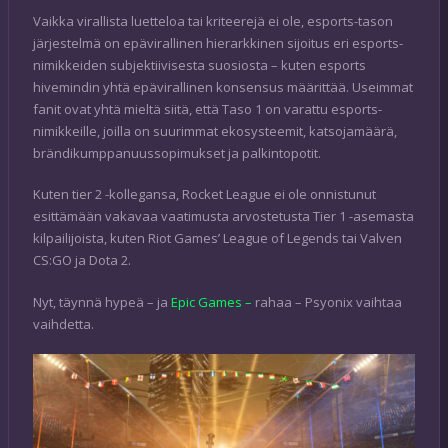
Vaikka virallista luetteloa tai kriteerejä ei ole, esports-tason
järjestelmä on epävirallinen hierarkkinen sijoitus eri esports-
nimikkeiden subjektiivisesta suosiosta – kuten esports
hivemindin yhtä epävirallinen konsensus määrittää. Useimmat
fanit ovat yhtä mieltä siitä, että Taso 1 on varattu esports-
nimikkeille, joilla on suurimmat ekosysteemit, katsojamäärä,
brändikumppanuussopimukset ja palkintopotit.
Kuten tier 2 -kollegansa, Rocket League ei ole onnistunut
esittämään vakavaa vaatimusta arvostetusta Tier 1 -asemasta
kilpailijoista, kuten Riot Games’ League of Legends tai Valven
CS:GO ja Dota 2.
Nyt, täynnä hypeä – ja
Epic Games –
rahaa – Psyonix vaihtaa
vaihdetta.