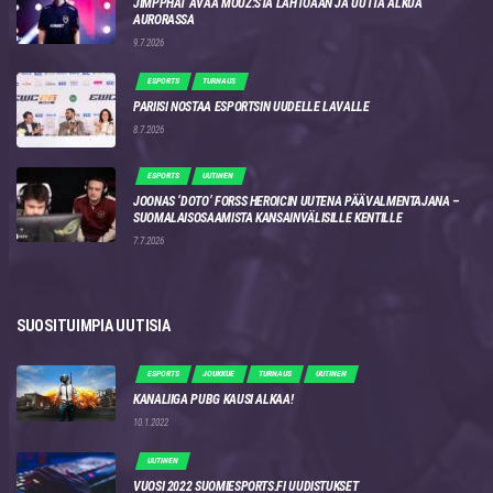
JIMPPHAT AVAA MOUZ:STA LÄHTÖÄÄN JA UUTTA ALKUA
AURORASSA
9.7.2026
ESPORTS
TURNAUS
PARIISI NOSTAA ESPORTSIN UUDELLE LAVALLE
8.7.2026
ESPORTS
UUTINEN
JOONAS ‘DOTO’ FORSS HEROICIN UUTENA PÄÄVALMENTAJANA –
SUOMALAISOSAAMISTA KANSAINVÄLISILLE KENTILLE
7.7.2026
SUOSITUIMPIA UUTISIA
ESPORTS
JOUKKUE
TURNAUS
UUTINEN
KANALIIGA PUBG KAUSI ALKAA!
10.1.2022
UUTINEN
VUOSI 2022 SUOMIESPORTS.FI UUDISTUKSET