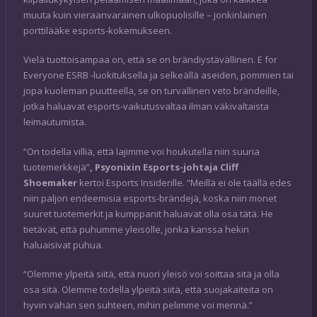
muuta kuin vieraanvarainen ulkopuolisille – jonkinlainen
porttilääke esports-kokemukseen.
Vielä tuottoisampaa on, että se on brändiystävällinen. E for
Everyone ESRB -luokituksella ja selkeällä aseiden, pommien tai
jopa kuoleman puutteella, se on turvallinen veto brändeille,
jotka haluavat esports-vaikutusvaltaa ilman väkivaltaista
leimautumista.
“On todella villiä, että lajimme voi houkutella niin suuria
tuotemerkkejä”
, Psyonixin Esports-johtaja Cliff
Shoemaker
kertoi Esports Insiderille. “Meillä ei ole täällä edes
niin paljon endeemisia esports-brändejä, koska niin monet
suuret tuotemerkit ja kumppanit haluavat olla osa tätä. He
tietävät, että puhumme yleisölle, jonka kanssa hekin
haluaisivat puhua.
“Olemme ylpeitä siitä, että nuori yleisö voi soittaa sitä ja olla
osa sitä. Olemme todella ylpeitä siitä, että suojakaiteita on
hyvin vähän sen suhteen, mihin pelimme voi mennä.”