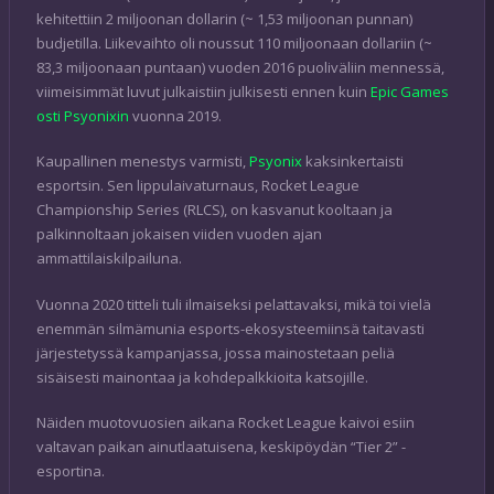
kehitettiin 2 miljoonan dollarin (~ 1,53 miljoonan punnan)
budjetilla. Liikevaihto oli noussut 110 miljoonaan dollariin (~
83,3 miljoonaan puntaan) vuoden 2016 puoliväliin mennessä,
viimeisimmät luvut julkaistiin julkisesti ennen kuin
Epic Games
osti Psyonixin
vuonna 2019.
Kaupallinen menestys varmisti,
Psyonix
kaksinkertaisti
esportsin. Sen lippulaivaturnaus, Rocket League
Championship Series (RLCS), on kasvanut kooltaan ja
palkinnoltaan jokaisen viiden vuoden ajan
ammattilaiskilpailuna.
Vuonna 2020 titteli tuli ilmaiseksi pelattavaksi, mikä toi vielä
enemmän silmämunia esports-ekosysteemiinsä taitavasti
järjestetyssä kampanjassa, jossa mainostetaan peliä
sisäisesti mainontaa ja kohdepalkkioita katsojille.
Näiden muotovuosien aikana Rocket League kaivoi esiin
valtavan paikan ainutlaatuisena, keskipöydän “Tier 2” -
esportina.