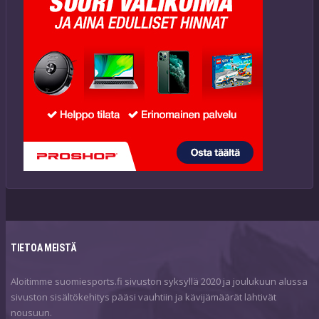
TIETOA MEISTÄ
Aloitimme suomiesports.fi sivuston syksyllä 2020 ja joulukuun alussa
sivuston sisältökehitys pääsi vauhtiin ja kävijämäärät lähtivät
nousuun.