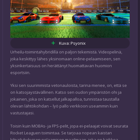
Kuva: Psyonix
Urheilu-toimintahybridillä on paljon tekemistä. Videopelinä,
joka keskittyy lähes yksinomaan online-pelaamiseen, sen
yksinkertaisuus on herättänyt huomattavan huomion
esportsiin.
Yksi sen suurimmista vetonauloista, tarina menee, on, että se
on katsojaystävällinen. Katso sen oudon ympäristön ohi ja
jokainen, joka on katsellut jalkapalloa, tunnistaa taustalla
olevan lähtökohdan – lyö pallo verkkoon useammin kuin
vastustajasi.
Toisin kuin MOBAs- ja FPS-pelit, jopa ei-pelaajat voivat seurata
Rocket Leaguen toimintaa. Se tarjoaa nopean kaistan
kilpailukykyisen pelaamisen maailmaan, joka on kaikkea