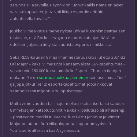
satunnaisilla tavoilla, Psyonix on luonut kaikki nämä erilaiset
varastokappaleet, jotta voit liittyä esportiin erittäin
autenttisella tavalla’.”
Joukko viimeaikaisia menestyksiä uhkaa kuitenkin peittää sen
tosiasian, että Rocket Leaguen esports-katsojamäärä on
edelleen jäljessä tietyistä suurista esports-nimikkeistä.
Sekä RLCS-kauden 8 maailmanmestaruuskilpailut että 2021-22
Fall Major – kaksi viimeisintä kansainvälistä LAN-tapahtumaa –
saivat noin 280 000 katsojamäärän Esports Chartsin tietojen
mukaan. Se on
suuruusluokkaa pienempi
kuin useimmat Tier 1
(ja jopa jotkut Tier 2) esports-tapahtumat, jotka rikkovat
säännöllisesti miljoonia huippukatsojia.
Mutta viime vuoden fall major melkein kaksinkertaisti kauden
8 mm-kisojen katsotut tunnit, vaikka kilpailutaso oli alhaisempi
– positiivinen merkki tulevasta, kun LAN: t jatkavat ja Winter
Major pelataan tänä viikonloppuna loppuunmyydyssä
YouTube-teatterissa Los Angelesissa.