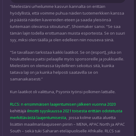
“Mielestäni urheilumme kasvun kannalta on erittäin
hyödyllistä, että voimme puhua näiden tuotemerkkien kanssa
ja päästä näiden kavereiden eteen ja saada yleisönsä
tuntemaan olevansa sitoutunut”, Shoemaker sanoi. “Se saa
tämän lajin todella erottumaan muista esporteista. Se on suuri
syy, miksi olen täällä ja olen edelleen niin nouseva siinä.
“Se tavallaan tarkistaa kaikki laatikot. Se on [esport], joka on
houkutteleva paitsi pelaajille myös sponsoreille ja joukkueille.
Mielestäni on olemassa täydellinen sekoitus sitä, kuinka
taitava laji on ja kuinka helposti saatavilla se on
samanaikaisesti.”
Kun laatikot oli valittuna, Psyonix työnsi polkimen lattialle.
RLCS: n ensimmäisen laajentumisen jälkeen vuonna 2020
kehittäjä
ilmoitti syyskuussa 2021 toisesta erittäin odotetusta
merkittävästä laajentumisesta
, jossa kolme uutta aluetta
lisättiin maailmanlaajuiseen piiriin – MENA, APAC North ja APAC
South – sekä tuki Saharan eteläpuoliselle Afrikalle. RLCS sai