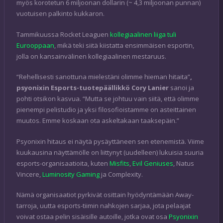
myös korotetun 6 miljoonan dollarin (~ 4,3 miljoonan punnan)
vuotuisen palkinto kukkaron.
Tammikuussa Rocket Leaguen
kollegiaalinen liiga tuli
Eurooppaan
, mikä teki siitä kiistatta ensimmäisen esportin,
jolla on kansainvälinen kollegiaalinen mestaruus.
“Rehellisesti sanottuna mielestäni olimme hieman hitaita”
,
psyonixin Esports-tuotepäällikkö Cory Lanier
sanoi ja
pohti otsikon kasvua. “Mutta se johtuu vain siitä, että olimme
pienempi pelistudio ja yksi filosofioistamme on asteittainen
muutos. Emme koskaan ota askeltakaan taaksepäin.”
Psyonixin hitaus ei näytä pysäyttäneen sen etenemistä. Viime
kuukausina näyttämölle on liittynyt (uudelleen) lukuisia suuria
esports-organisaatioita, kuten
Misfits
,
Evil Geniuses
, Natus
Vincere,
Luminosity Gaming
ja Complexity.
Nämä organisaatiot pyrkivät osittain hyödyntämään Away-
tarroja, uutta esports-tiimin nahkojen sarjaa, jota pelaajat
voivat ostaa pelin sisäisille autoille, jotka ovat osa
Psyonixin