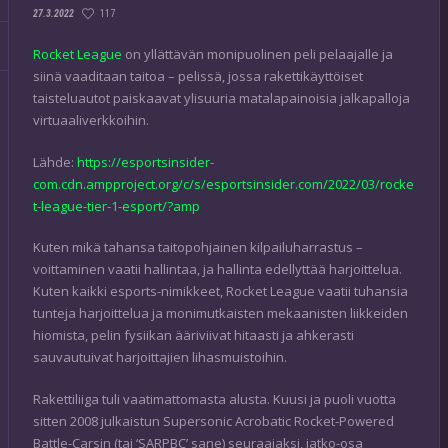
117
27.3.2022
Rocket League
on yllättävän monipuolinen peli pelaajalle ja
siinä vaaditaan taitoa – pelissä, jossa rakettikäyttöiset
taisteluautot paiskaavat ylisuuria matalapainoisia jalkapalloja
virtuaaliverkkoihin.
Lähde:
https://esportsinsider-
com.cdn.ampproject.org/c/s/esportsinsider.com/2022/03/rocke
t-league-tier-1-esport/?amp
Kuten mikä tahansa taitopohjainen kilpailuharrastus –
voittaminen vaatii hallintaa, ja hallinta edellyttää harjoittelua.
Kuten kaikki esports-nimikkeet, Rocket League vaatii tuhansia
tunteja harjoittelua ja monimutkaisten mekaanisten liikkeiden
hiomista, pelin fysiikan ääriviivat hitaasti ja ahkerasti
sauvautuivat harjoittajien lihasmuistoihin.
Rakettiliiga tuli vaatimattomasta alusta. Kuusi ja puoli vuotta
sitten 2008 julkaistun Supersonic Acrobatic Rocket-Powered
Battle-Carsin (tai ‘SARPBC’ sane) seuraajaksi, jatko-osa