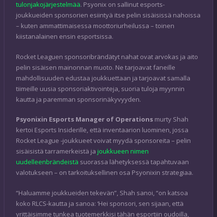
tulonjakojärjestelmää
. Psyonix on sallinut esports-
joukkueiden sponsorien esiintyä itse pelin sisäisissä nahoissa
– kuten ammattimaisessa moottoriurheilussa – toinen
kiistanalainen ensin esportsissa.
Rocket Leaguen sponsoribrändätyt nahat ovat arvokas ja aito
pelin sisäisen mainonnan muoto. Ne tarjoavat faneille
mahdollisuuden edustaa joukkuettaan ja tarjoavat samalla
tiimeille uusia sponsoriaktivointeja, suoria tuloja myynnin
kautta ja paremman sponsorinäkyvyyden.
Psyonixin Esports Manager of Operations
murty Shah
kertoi Esports Insiderille, että inventaarion luominen, jossa
Rocket League -joukkueet voivat myydä sponsoreita – pelin
sisäisistä tarramerkeistä ja
joukkueen nimen
uudelleenbrändeistä
suorassa lähetyksessä tapahtuvaan
valotukseen – on tarkoituksellinen osa Psyonixin strategiaa.
“Haluamme joukkueiden tekevän”, Shah sanoi, “on katsoa
koko RLCS-kautta ja sanoa: ‘Hei sponsori, sen sijaan, että
yrittäisimme tunkea tuotemerkkisi tähän esportiin oudoilla,