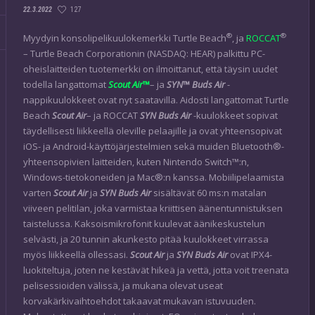
127
22.3.2022
®
®
Myydyin konsolipelikuulokemerkki Turtle Beach
, ja
ROCCAT
– Turtle Beach Corporationin (NASDAQ: HEAR) palkittu PC-
oheislaitteiden tuotemerkki on ilmoittanut, että täysin uudet
todella langattomat
Scout Air™
– ja
SYN™ Buds Air
-
nappikuulokkeet ovat nyt saatavilla. Aidosti langattomat Turtle
Beach
Scout Air
– ja ROCCAT
SYN Buds Air
-kuulokkeet sopivat
täydellisesti liikkeellä oleville pelaajille ja ovat yhteensopivat
iOS- ja Android-käyttöjärjestelmien sekä muiden Bluetooth®-
yhteensopivien laitteiden, kuten Nintendo Switch™:n,
Windows-tietokoneiden ja Mac®:n kanssa. Mobiilipelaamista
varten
Scout Air
ja
SYN Buds Air
sisältävät 60 ms:n matalan
viiveen pelitilan, joka varmistaa kriittisen äänentunnistuksen
taistelussa. Kaksoismikrofonit kuulevat äänikeskustelun
selvästi, ja 20 tunnin akunkesto pitää kuulokkeet virrassa
myös liikkeellä ollessasi.
Scout Air
ja
SYN Buds Air
ovat IPX4-
luokiteltuja, joten ne kestävät hikeä ja vettä, jotta voit treenata
pelisessioiden välissä, ja mukana olevat useat
korvakärkivaihtoehdot takaavat mukavan istuvuuden.