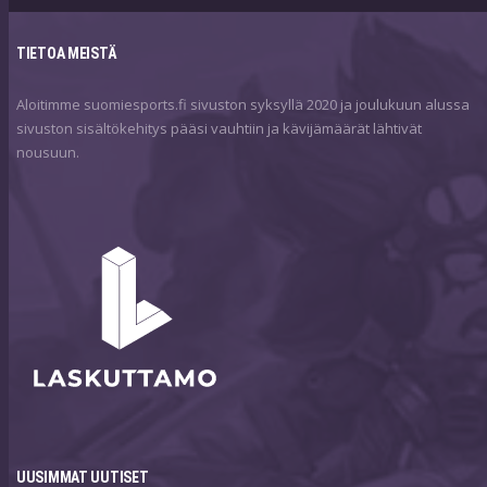
TIETOA MEISTÄ
Aloitimme suomiesports.fi sivuston syksyllä 2020 ja joulukuun alussa
sivuston sisältökehitys pääsi vauhtiin ja kävijämäärät lähtivät
nousuun.
UUSIMMAT UUTISET