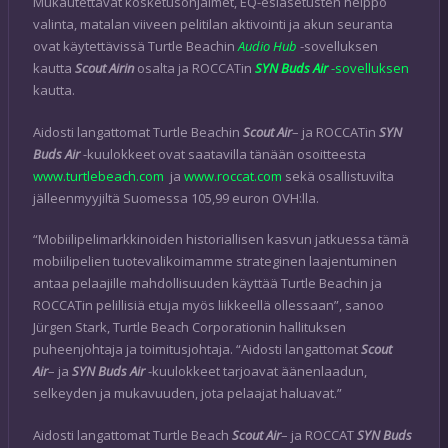
Mukautettavat kosketusohjaimet, EQ-esiasetusten helppo
valinta, matalan viiveen pelitilan aktivointi ja akun seuranta
ovat käytettävissä Turtle Beachin
Audio Hub
-sovelluksen
kautta
Scout Airin
osalta ja ROCCATin
SYN Buds Air
-sovelluksen
kautta.
Aidosti langattomat Turtle Beachin
Scout Air
– ja ROCCATin
SYN
Buds Air
-kuulokkeet ovat saatavilla tänään osoitteesta
www.turtlebeach.com
ja
www.roccat.com
sekä osallistuvilta
jälleenmyyjiltä Suomessa 105,99 euron OVH:lla.
“Mobiilipelimarkkinoiden historiallisen kasvun jatkuessa tämä
mobiilipelien tuotevalikoimamme strateginen laajentuminen
antaa pelaajille mahdollisuuden käyttää Turtle Beachin ja
ROCCATin pelillisiä etuja myös liikkeellä ollessaan”, sanoo
Jürgen Stark, Turtle Beach Corporationin hallituksen
puheenjohtaja ja toimitusjohtaja. “Aidosti langattomat
Scout
Air
– ja
SYN Buds Air
-kuulokkeet tarjoavat äänenlaadun,
selkeyden ja mukavuuden, jota pelaajat haluavat.”
Aidosti langattomat Turtle Beach
Scout Air
– ja ROCCAT
SYN Buds