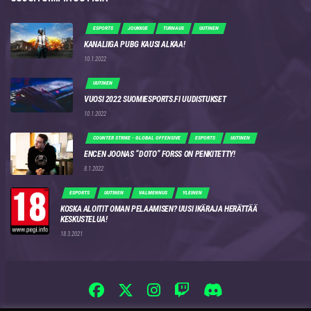
ESPORTS
JOUKKUE
TURNAUS
UUTINEN
KANALIIGA PUBG KAUSI ALKAA!
10.1.2022
UUTINEN
VUOSI 2022 SUOMIESPORTS.FI UUDISTUKSET
10.1.2022
COUNTER STRIKE - GLOBAL OFFENSIVE
ESPORTS
UUTINEN
ENCEN JOONAS “DOTO” FORSS ON PENKITETTY!
8.1.2022
ESPORTS
UUTINEN
VALMENNUS
YLEINEN
KOSKA ALOITIT OMAN PELAAMISEN? UUSI IKÄRAJA HERÄTTÄÄ
KESKUSTELUA!
18.3.2021