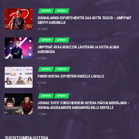
ESPORTS
UUTINEN
SUOMALAINEN ESPORTS-KENTTÄ SAA UUTTA TUULTA – JIMPPHAT
SIIRTYY AURORALLE
19.7.2026
ESPORTS
UUTINEN
JIMPPHAT AVAA MOUZ:STA LÄHTÖÄÄN JA UUTTA ALKUA
AURORASSA
9.7.2026
ESPORTS
TURNAUS
PARIISI NOSTAA ESPORTSIN UUDELLE LAVALLE
8.7.2026
ESPORTS
UUTINEN
JOONAS ‘DOTO’ FORSS HEROICIN UUTENA PÄÄVALMENTAJANA –
SUOMALAISOSAAMISTA KANSAINVÄLISILLE KENTILLE
7.7.2026
SUOSITUIMPIA UUTISIA