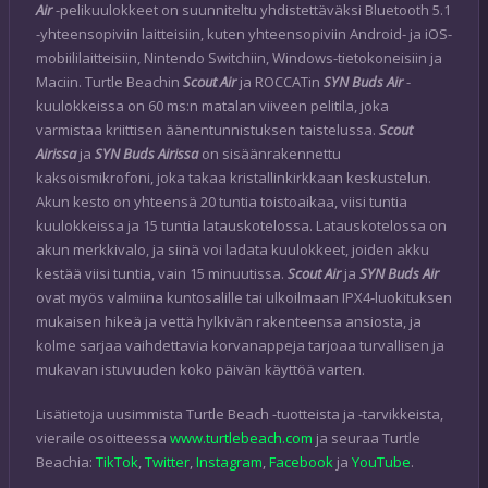
Air
-pelikuulokkeet on suunniteltu yhdistettäväksi Bluetooth 5.1
-yhteensopiviin laitteisiin, kuten yhteensopiviin Android- ja iOS-
mobiililaitteisiin, Nintendo Switchiin, Windows-tietokoneisiin ja
Maciin. Turtle Beachin
Scout Air
ja ROCCATin
SYN Buds Air
-
kuulokkeissa on 60 ms:n matalan viiveen pelitila, joka
varmistaa kriittisen äänentunnistuksen taistelussa.
Scout
Airissa
ja
SYN Buds Airissa
on sisäänrakennettu
kaksoismikrofoni, joka takaa kristallinkirkkaan keskustelun.
Akun kesto on yhteensä 20 tuntia toistoaikaa, viisi tuntia
kuulokkeissa ja 15 tuntia latauskotelossa. Latauskotelossa on
akun merkkivalo, ja siinä voi ladata kuulokkeet, joiden akku
kestää viisi tuntia, vain 15 minuutissa.
Scout Air
ja
SYN Buds Air
ovat myös valmiina kuntosalille tai ulkoilmaan IPX4-luokituksen
mukaisen hikeä ja vettä hylkivän rakenteensa ansiosta, ja
kolme sarjaa vaihdettavia korvanappeja tarjoaa turvallisen ja
mukavan istuvuuden koko päivän käyttöä varten.
Lisätietoja uusimmista Turtle Beach -tuotteista ja -tarvikkeista,
vieraile osoitteessa
www.turtlebeach.com
ja seuraa Turtle
Beachia:
TikTok
,
Twitter
,
Instagram
,
Facebook
ja
YouTube
.