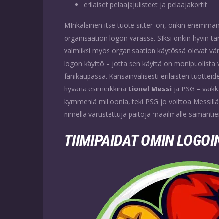
erilaiset pelaajajulisteet ja pelaajakortit
MInkälainen itse tuote sitten on, onkin enemmän
organisaation logon varassa. SIksi onkin hyvin t
valmiiksi myös organisaation käytössä olevat väri
logon käyttö – jotta sen käyttä on monipuolista 
fanikaupassa. Kansainvälisesti erilaisten tuotteid
hyvänä esimerkkinä
Lionel Messi
ja PSG – vaik
kymmeniä miljoonia, teki PSG jo voittoa Messillä
nimellä varustettuja paitoja maailmalle samantie
TIIMIPAIDAT OMIN LOGO