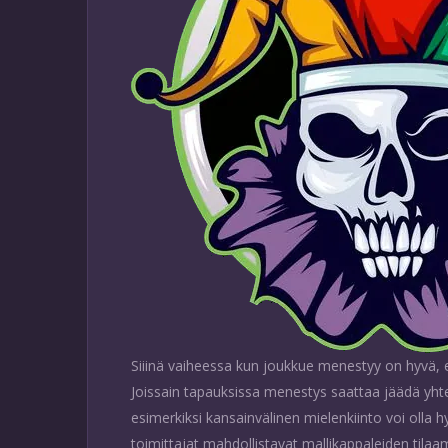
Siiinä vaiheessa kun joukkue menestyy on hyvä, et
Joissain tapauksissa menestys saattaa jäädä yht
esimerkiksi kansainvälinen mielenkiinto voi olla 
toimittajat mahdollistavat mallikappaleiden tila