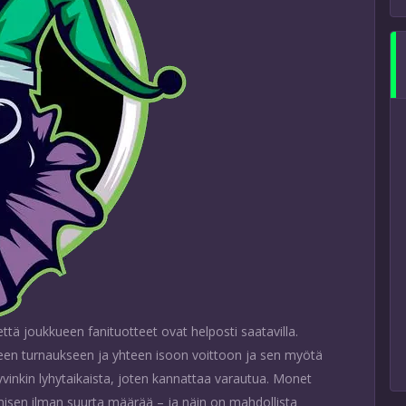
tä joukkueen fanituotteet ovat helposti saatavilla.
een turnaukseen ja yhteen isoon voittoon ja sen myötä
hyvinkin lyhytaikaista, joten kannattaa varautua. Monet
amisen ilman suurta määrää – ja näin on mahdollista