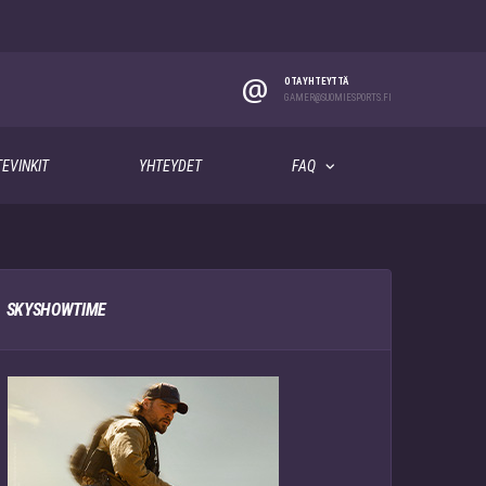
@
OTA YHTEYTTÄ
GAMER@SUOMIESPORTS.FI
EVINKIT
YHTEYDET
FAQ
SKYSHOWTIME