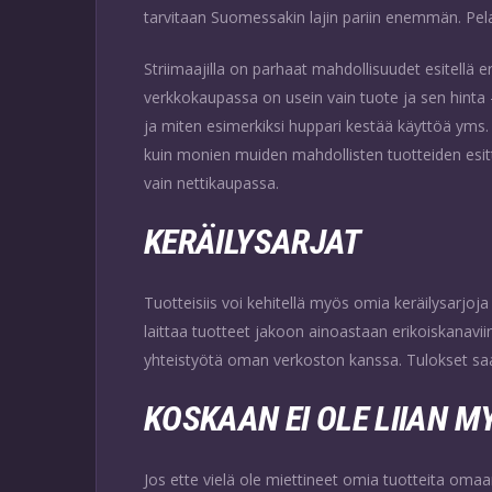
tarvitaan Suomessakin lajin pariin enemmän. Pel
Striimaajilla on parhaat mahdollisuudet esitellä er
verkkokaupassa on usein vain tuote ja sen hinta 
ja miten esimerkiksi huppari kestää käyttöä yms.
kuin monien muiden mahdollisten tuotteiden esitt
vain nettikaupassa.
KERÄILYSARJAT
Tuotteisiis voi kehitellä myös omia keräilysarjo
laittaa tuotteet jakoon ainoastaan erikoiskanaviin
yhteistyötä oman verkoston kanssa. Tulokset saatta
KOSKAAN EI OLE LIIAN 
Jos ette vielä ole miettineet omia tuotteita omaa