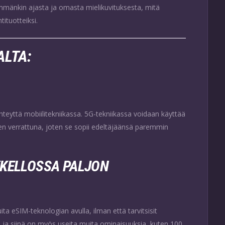
emmänkin ajasta ja omasta mielikuvituksesta, mitä
ituotteiksi.
LTA:
teyttä mobiilitekniikassa. 5G-tekniikassa voidaan käyttää
n verrattuna, joten se sopii edeltäjäänsä paremmin
YKELLOSSA PALJON
ita eSIM-teknologian avulla, ilman että tarvitsisit
a, ja siinä on myös useita muita ominaisuuksia, kuten 100