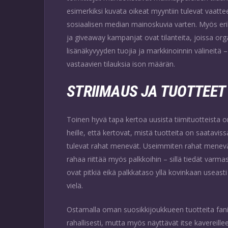
esimerkiksi kuvata oikeat myyntiin tulevat vaattee
sosiaalisen median mainoskuvia varten. Myös eril
ja giveaway kampanjat ovat tilanteita, joissa org
lisänäkyvyyden tuojia ja markkinoinnin välineitä 
vastaavien tilauksia ison määrän.
STRIIMAUS JA TUOTTEET
Toinen hyvä tapa kertoa uusista tiimituotteista on
heille, että kertovat, mistä tuotteita on saatavis
tulevat rahat menevät. Useimmiten rahat menevät
rahaa riittää myös palkkoihin – sillä tiedät varm
ovat pitkiä eikä palkkataso yllä kovinkaan useas
vielä.
Ostamalla oman suosikkijoukkueen tuotteita fanit
rahallisesti, mutta myös näyttävät itse kavereilleen