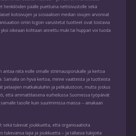
t henkilöiden päälle puettuina nettisivustolle sekä
aiset kotisivujen ja sosiaalisen median sivujen arvonnat
anisaation omin logoin varustetut tuotteet ovat loistavia
– yksi oikeaan kohtaan annettu muki tai huppari voi tuoda
 antaa niitä esille omalle striimausporukalle ja kertoa
sa. Samalla on hyvä kertoa, minne vaatteista ja tuotteista
 pelaajien matkakuluihin ja pelikalustoon, mutta joskus
asti, että ammattilaisena eurheilussa Suomessa työpäivät
ti samalle tasolle kuin suurimmissa maissa – ainakaan
 sekä tukevat joukkuetta, että organisaatiota
 tukevansa lajia ja joukkuetta – ja tällaisia tukijoita