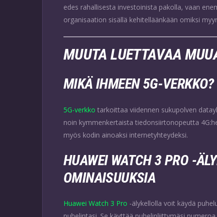
edes rahallisesta investoinista pakolla, vaan en
organisaation sisällä kehitelläänkään omiksi myynt
MUUTA LUETTAVAA MUUA
MIKÄ IHMEEN 5G-VERKKO?
5G-verkko
tarkoittaa viidennen sukupolven datayh
noin kymmenkertaista tiedonsiirtonopeutta 4G:he
myös kodin ainoaksi internetyhteydeksi.
HUAWEI WATCH 3 PRO -ÄL
OMINAISUUKSIA
Huawei Watch 3 Pro
-älykellolla voit käydä puhelu
puhelintasi. Se käyttää puhelinliittymäsi numero