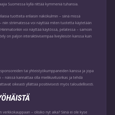
aajia Suomessa kyllä riittää kymmeniä tuhansia.
ilaisia tuotteita erilaisin näkökulmin – siinä missä
– niin striimatessa voi näyttää miten tuotetta käytetään
 Hiirimatonkin voi näyttää käytössä, pelatessa – samoin
ely on paljon interaktiivisempaa liveyleisön kanssa kuin
ja sponsoreiden tai yhteistyökumppaneiden kanssa ja jopa
 – näissä kannattaa olla mielikuvitusrikas ja tehdä
vat oikeasti yllättää positiivisesti myös taloudellisesti.
MYÖHÄISTÄ
n verkkokauppaan – olisiko nyt aika? Siinä ei ole kyse