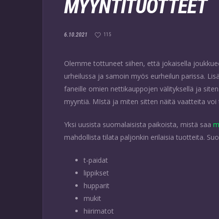
MYYNTITUOTTEET
6.10.2021
115
Olemme tottuneet siihen, että jokaisella joukkuee
urheilussa ja samoin myös eurheilun parissa. Lis
faneille omien nettikauppojen välityksellä ja site
myyntiä. MIstä ja miten sitten näitä vaatteita voi 
Yksi uusista suomalaisista paikoista, mistä saa
m
mahdollista tilata paljonkin erilaisia tuotteita. S
t-paidat
lippikset
hupparit
mukit
hiirimatot