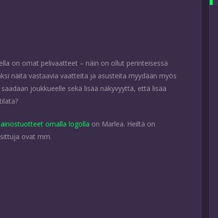
lla on omat pelivaatteet – näin on ollut perinteisessä
äksi näitä vastaavia vaatteita ja asusteita myydään myös
n saadaan joukkueelle sekä lisää näkyvyyttä, että lisää
tilata?
ainostuotteet omalla logolla
on Marlea. Heiltä on
uosittuja ovat mm.