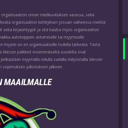
 organisaation oman mielikuvituksen varassa, sekä
ärkeätä organisaation kehityksen jossain vaiheessa miettiä
t sekä kirjasintyypit ja sitä kautta myös organisaation
vaikka autoteippien antamiselle tai myymiselle
en myynti on eri organisaatioille todella tärkeätä. Tästä
ka Messin palkkiot ensimmäiseltä vuodelta ovat
 pelkästään myymällä reilulla sadalla miljoonalla Messin
n sopimuksen julkistuksen jälkeen.
IN MAAILMALLE