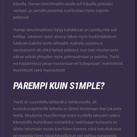
kilpailla. Human benchmarkin avulla voit kilpailla ystäviäsi
vastaan, ja samalla parantaa suoritustasi myös esports-
peleissä!
Human benchmarkista löytyy kahdeksan eri osioita,mitä voit
koittaa. Jokaisen osion alussa näkee myös keskimääräisen
tuloksen kaikilta testin tehneiltä. Kaikista osioista ei
varsinaisesti ole ehkä hyötyä peleissä, kun taas muutamasta
näkee selvän yhteyden myös pelimaailmaan ja peleihin. Testit
voi käytännössä jakaa muutamaan eri kategoriaan: reaktiotestit,
muistitestit sekä nopeustestit.
PAREMPI KUIN S1MPLE?
Testit on suunniteltu tehtäväksi tietokoneella, eli
kosketusnäyttöisillä laitteilla en lähtisi testamaan ihan jokaista
testiä. Muutamia muistitestejä voisin kuvitella tekeväni vaikka
kännykällä. Kuitenkaan esimerkiksi reaktioajan testausta en
lähtisi tekemään muuta kuin hiiren kanssa: siinä tarkoituksena
on reagoida hiiren näpäytyksellä kun väri vaihtuu punaisesta