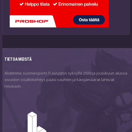
TIETOA MEISTÄ
Aloitimme suomiesports.fi sivuston syksyllä 2020 ja joulukuun alussa
sivuston sisältökehitys pääsi vauhtiin ja kävijämäärät lähtivät
nousuun.