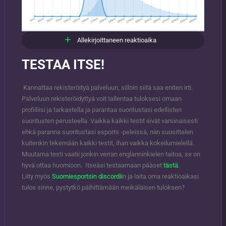
Allekirjoittaneen reaktioaika
TESTAA ITSE!
Kannattaa rekisteröityä palveluun, silloin siitä saa eniten irti.
Palveluun rekisteröidyttyä voit tallentaa tuloksesi omaan
profiiliisi ja tarkastella ja parantaa suoritustasi edellisten
suoritusten perusteella. Vaikka kaikki testit eivät varsinaisesti
ehkä paranna suoritustasi esports -peleissä, niin suosittelen
kuitenkin tekemään kaikki testit, ihan vaikka kokeilumielellä.
Muutama testi vaatii jonkin verran englanninkielen taitoa, se on
hyvä ottaa huomioon. Itseäsi testaamaan pääset
tästä.
Liity myös
Suomiesportsin discordii
n ja laita oma reaktioaikasi
tulos sinne, pystytkö päihittämään meikäläisen tuloksen?