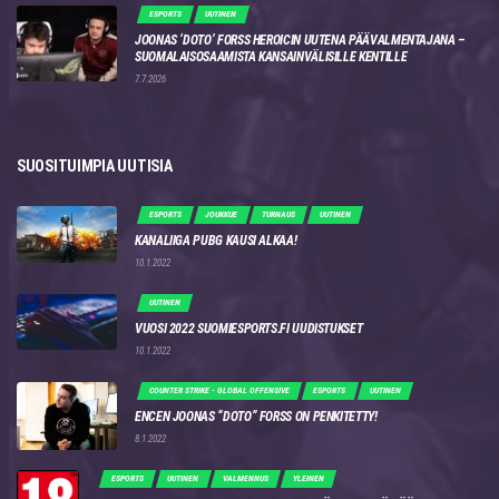
ESPORTS
UUTINEN
JOONAS ‘DOTO’ FORSS HEROICIN UUTENA PÄÄVALMENTAJANA –
SUOMALAISOSAAMISTA KANSAINVÄLISILLE KENTILLE
7.7.2026
SUOSITUIMPIA UUTISIA
ESPORTS
JOUKKUE
TURNAUS
UUTINEN
KANALIIGA PUBG KAUSI ALKAA!
10.1.2022
UUTINEN
VUOSI 2022 SUOMIESPORTS.FI UUDISTUKSET
10.1.2022
COUNTER STRIKE - GLOBAL OFFENSIVE
ESPORTS
UUTINEN
ENCEN JOONAS “DOTO” FORSS ON PENKITETTY!
8.1.2022
ESPORTS
UUTINEN
VALMENNUS
YLEINEN