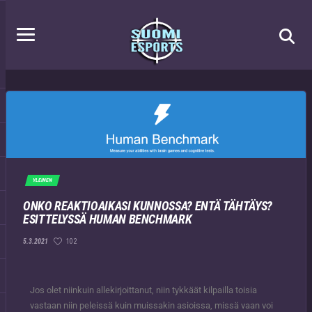
YLEINEN
ONKO REAKTIOAIKASI KUNNOSSA? ENTÄ TÄHTÄYS?
ESITTELYSSÄ HUMAN BENCHMARK
102
5.3.2021
Jos olet niinkuin allekirjoittanut, niin tykkäät kilpailla toisia
vastaan niin peleissä kuin muissakin asioissa, missä vaan voi