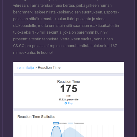
vihreään. Tämä tehdään viisi kertaa, jonka jälkeen human
benchmark laskee niistä keskiarvoisen suorituksen. Esports -
pelaajan näkökulmasta kuulun ikäni puolesta jo sinne
eläkepuolelle, mutta onnistuin silti saamaan reaktioaikatestin
tulokseksi 175 millisekuntia, joka on paremmin kuin 97
prosenttia testin tehneistä. Vertauksen vuoksi, venäläinen
CS:GO pro-pelaaja s1mple on saanut testistä tulokseksi 167
millisekuntia. Ei huono!