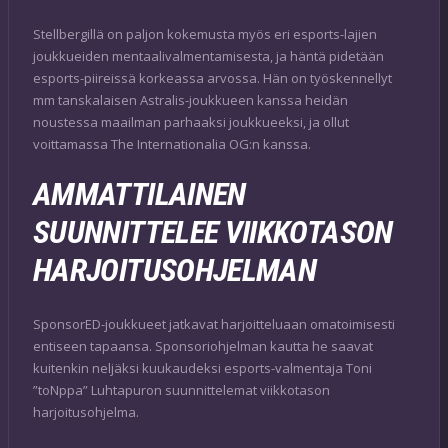
Stellbergillä on paljon kokemusta myös eri esports-lajien
joukkueiden mentaalivalmentamisesta, ja häntä pidetään
esports-piireissä korkeassa arvossa. Hän on työskennellyt
mm tanskalaisen Astralis-joukkueen kanssa heidän
noustessa maailman parhaaksi joukkueeksi, ja ollut
voittamassa The Internationalia OG:n kanssa.
AMMATTILAINEN
SUUNNITTELEE VIIKKOTASON
HARJOITUSOHJELMAN
SponsorED-joukkueet jatkavat harjoitteluaan omatoimisesti
entiseen tapaansa. Sponsoriohjelman kautta he saavat
kuitenkin neljäksi kuukaudeksi esports-valmentaja Toni
”toNppa” Luhtapuron suunnittelemat viikkotason
harjoitusohjelma.