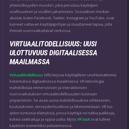
yhteisöllisyyden muodon, joka perustuu käyttäjien
osallisuuteen ja sisällön jakamiseen. Sosiaalisen median
alustat, kuten Facebook, Twitter, Instagram ja YouTube, ovat
luoneet valtavan käyttäjäpohjan ja muuttaneet tapaa, jolla
ihmiset vuorovaikuttavat verkossa.
VIRTUAALITODELLISUUS: UUSI
ULOTTUVUUS DIGITAALISESSA
MAAILMASSA
Virtuaalitodellisuus
(VR) tarjoaa käyttäjilleen unohtumattomia
kokemuksia digitaalisessa maailmassa. VR-teknologia
mahdollistaa immersiivisen ja interaktiivisen
vuorovaikutuksen virtuaalitodellisuuden luomaan
ympäristöön. Se avaa uusia mahdollisuuksia viihteeseen,
koulutukseen, terveydenhuoltoon ja liiketoimintaan. VR luo
aidon tuntuisia elämyksiä, joissa käyttäjä voi tutkia paikkoja,
kokea seikkailuja ja oppia uutta. Myös
VR lasit
ovat tulleet
käyttöön esimerkiksi pelaamisessa.