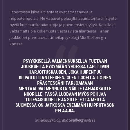
Esportsissa kilpailutilanteet ovat stressaavia ja
nopeatempoisia. Ne vaativat pelaajilta saumatonta tiimityötä,
hyviä kommunikaatiotaitoja ja paineensietokykyä. Kaikilla ei
välttämättä ole kokemusta vastaavista tilanteista. Tähän
joukkueet paneutuvat urheilupsykologi Mia Stellbergin
kanssa.
PSYYKKISELLÄ VALMENNUKSELLA TUETAAN
JOUKKUEITA PYSYMÄÄN YHDESSÄ LÄPI TIIVIIN
HARJOITUSKAUDEN, JOKA HUIPENTUU
KILPAILUTILANTEESEEN. OLEN TODELLA ILOINEN
PÄÄSTESSÄNI TARJOAMAAN
MENTAALIVALMENNUSTA NÄILLE LAHJAKKAILLE
NUORILLE. TÄSSÄ LUODAAN MYÖS POHJAA
TULEVAISUUDELLE JA SILLE, ETTÄ MEILLÄ
SUOMESSA ON JATKOSSA ENEMMÄN HUIPPUTASON
PELAAJIA.
urheilupsykologi
Mia Stellberg
iloitsee