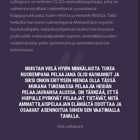
Luhtapuro on entinen CS:GO-ammattilaispelaaja, joka on
valmennusurallaan valmentanut suomalaisia
huippujoukkueita, kuten HAVUa ja Helsinki REDSiä. Tällä
hetkellä hän toimii valmentajana AhlmanEdun esports-
koulutuslinjalla. Harjoitusohjelman lisäksi hän koostaa
joukkueille materiaalipaketin esports-ammattilaisuuden
vaatimuksista, pelin opiskelusta ja ammattimaisesta
toiminnasta.
MUISTAN VIELÄ HYVIN MINKÄLAISTA TUKEA
NUOREMPANA PELAAJANA OLISI KAIVANNUT JA
SIKSI ONKIN ERITYISEN HIENOA OLLA TÄSSÄ
MUKANA TUKEMASSA PELAAJIA HEIDÄN
PELAAJAURANSA ALUSSA. ON TÄRKEÄÄ, ETTÄ
HUIPULLE PYRKIVÄT PELAAJAT TIETÄVÄT, MITÄ
AMMATTILAISPELAAJAN ELÄMÄLTÄ ODOTTAA JA
OSAAVAT ASENNOITUA SIIHEN SEN VAATIMALLA
TAVALLA.
Toni Luhtapuro