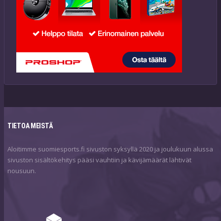
TIETOA MEISTÄ
Aloitimme suomiesports.fi sivuston syksyllä 2020 ja joulukuun alussa
sivuston sisältökehitys pääsi vauhtiin ja kävijämäärät lähtivät
nousuun.