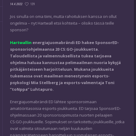
139
14.4.2022
Jos sinulla on oma tiimi, mutta rahoituksen kanssa on ollut
ongelmia – nyt Hartwall etsii kohteita – olisiko tässä teille
sponsori?
Hartwallin
energiajuomabrändi ED hakee SponsorED-
sponsoriohjelmaansa 20 CS:GO-joukkuetta.
Taloudellista ja valmennuksellista tukea tarjoava
ohjelma haluaa kannustaa pelimaailman nuoria kykyjä
pitkäjänteiseen harjoitteluun. Mukana joukkueita
tukemassa ovat maailman menestynein esports-
psykologi Mia Stellberg ja esports-valmentaja Toni
”toNppa” Luhtapuro.
Energiajuomabrändi ED lähtee sponsoroimaan
amatööritasoisia esports-joukkueita. ED tarjoaa SponsorED-
ohjelmassaan 20 sponsorisopimusta nuorten pelaajien
CS:GO-joukkueille. Sopimukset on tarkoitettu joukkueille, jotka
ovat valmiita sitoutumaan neljän kuukauden
päämäärätietoiseen harjoitteluun suomalaisen esports-