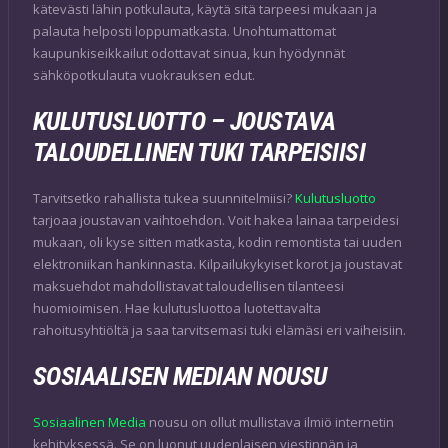
kätevästi lähin potkulauta, käytä sitä tarpeesi mukaan ja
palauta helposti loppumatkasta. Unohtumattomat
kaupunkiseikkailut odottavat sinua, kun hyödynnät
sähköpotkulauta vuokrauksen edut.
KULUTUSLUOTTO – JOUSTAVA
TALOUDELLINEN TUKI TARPEISIISI
Tarvitsetko rahallista tukea suunnitelmiisi?
Kulutusluotto
tarjoaa joustavan vaihtoehdon. Voit hakea lainaa tarpeidesi
mukaan, oli kyse sitten matkasta, kodin remontista tai uuden
elektroniikan hankinnasta. Kilpailukykyiset korot ja joustavat
maksuehdot mahdollistavat taloudellisen tilanteesi
huomioimisen. Hae kulutusluottoa luotettavalta
rahoitusyhtiöltä ja saa tarvitsemasi tuki elämäsi eri vaiheisiin.
SOSIAALISEN MEDIAN NOUSU
Sosiaalinen Media
nousu on ollut mullistava ilmiö internetin
kehityksessä. Se on luonut uudenlaisen viestinnän ja