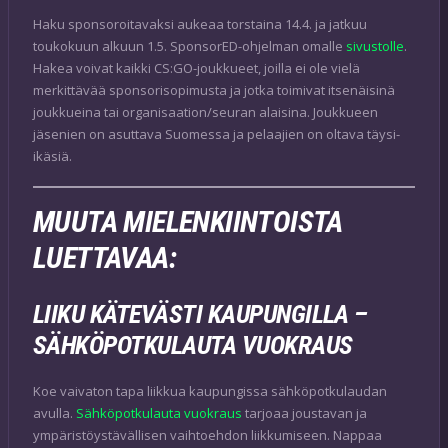
Haku sponsoroitavaksi aukeaa torstaina 14.4. ja jatkuu
toukokuun alkuun 1.5. SponsorED-ohjelman omalle
sivustolle
.
Hakea voivat kaikki CS:GO-joukkueet, joilla ei ole vielä
merkittävää sponsorisopimusta ja jotka toimivat itsenäisinä
joukkueina tai organisaation/seuran alaisina. Joukkueen
jäsenien on asuttava Suomessa ja pelaajien on oltava täysi-
ikäsiä.
MUUTA MIELENKIINTOISTA
LUETTAVAA:
LIIKU KÄTEVÄSTI KAUPUNGILLA –
SÄHKÖPOTKULAUTA VUOKRAUS
Koe vaivaton tapa liikkua kaupungissa sähköpotkulaudan
avulla.
Sähköpotkulauta vuokraus
tarjoaa joustavan ja
ympäristöystävällisen vaihtoehdon liikkumiseen. Nappaa