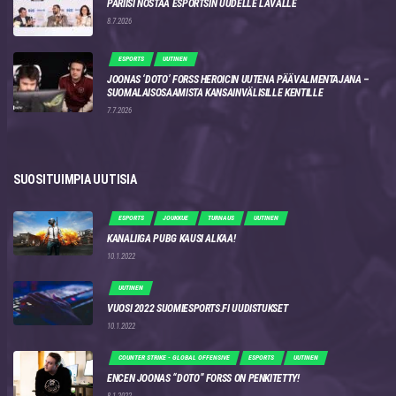
PARIISI NOSTAA ESPORTSIN UUDELLE LAVALLE
8.7.2026
ESPORTS
UUTINEN
JOONAS ‘DOTO’ FORSS HEROICIN UUTENA PÄÄVALMENTAJANA –
SUOMALAISOSAAMISTA KANSAINVÄLISILLE KENTILLE
7.7.2026
SUOSITUIMPIA UUTISIA
ESPORTS
JOUKKUE
TURNAUS
UUTINEN
KANALIIGA PUBG KAUSI ALKAA!
10.1.2022
UUTINEN
VUOSI 2022 SUOMIESPORTS.FI UUDISTUKSET
10.1.2022
COUNTER STRIKE - GLOBAL OFFENSIVE
ESPORTS
UUTINEN
ENCEN JOONAS “DOTO” FORSS ON PENKITETTY!