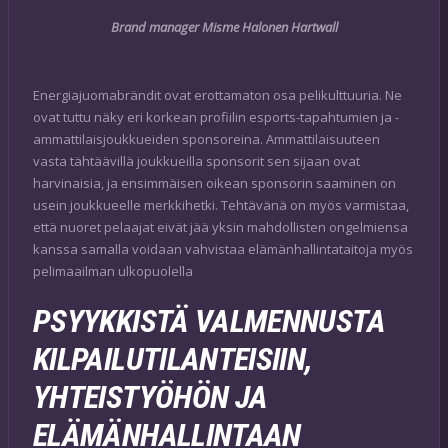
Brand manager Misme Halonen Hartwall
Energiajuomabrändit ovat erottamaton osa pelikulttuuria. Ne
ovat tuttu näky eri korkean profiilin esports-tapahtumien ja -
ammattilaisjoukkueiden sponsoreina. Ammattilaisuuteen
vasta tähtäävillä joukkueilla sponsorit sen sijaan ovat
harvinaisia, ja ensimmäisen oikean sponsorin saaminen on
usein joukkueelle merkkihetki. Tehtävänä on myös varmistaa,
että nuoret pelaajat eivät jää yksin mahdollisten ongelmiensa
kanssa samalla voidaan vahvistaa elämänhallintataitoja myös
pelimaailman ulkopuolella
PSYYKKISTÄ VALMENNUSTA
KILPAILUTILANTEISIIN,
YHTEISTYÖHÖN JA
ELÄMÄNHALLINTAAN