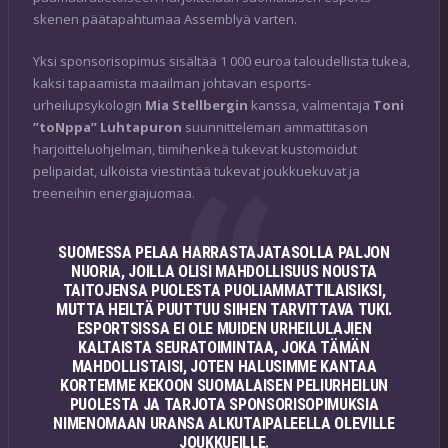
skenen päätapahtumaa Assemblyä varten.
Yksi sponsorisopimus sisältää 1 000 euroa taloudellista tukea,
kaksi tapaamista maailman johtavan esports-
urheilupsykologin
Mia Stellbergin
kanssa, valmentaja
Toni
”toNppa” Luhtapuron
suunnitteleman ammattitason
harjoitteluohjelman, tiimihenkeä tukevat kustomoidut
pelipaidat, ulkoista viestintää tukevat joukkuekuvat ja
treeneihin energiajuomaa.
SUOMESSA PELAA HARRASTAJATASOLLA PALJON
NUORIA, JOILLA OLISI MAHDOLLISUUS NOUSTA
TAITOJENSA PUOLESTA PUOLIAMMATTILAISIKSI,
MUTTA HEILTÄ PUUTTUU SIIHEN TARVITTAVA TUKI.
ESPORTSISSA EI OLE MUIDEN URHEILULAJIEN
KALTAISTA SEURATOIMINTAA, JOKA TÄMÄN
MAHDOLLISTAISI, JOTEN HALUSIMME KANTAA
KORTEMME KEKOON SUOMALAISEN PELIURHEILUN
PUOLESTA JA TARJOTA SPONSORISOPIMUKSIA
NIMENOMAAN URANSA ALKUTAIPALEELLA OLEVILLE
JOUKKUEILLE.