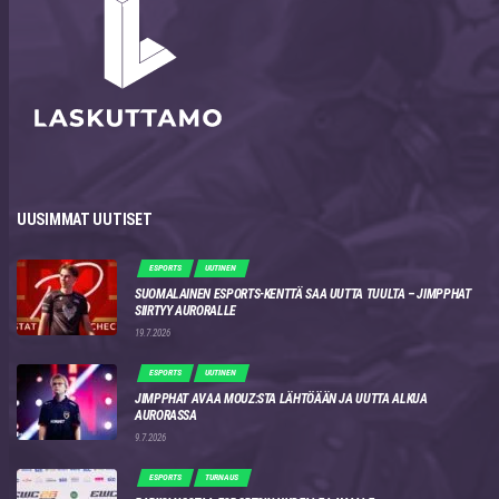
UUSIMMAT UUTISET
ESPORTS
UUTINEN
SUOMALAINEN ESPORTS-KENTTÄ SAA UUTTA TUULTA – JIMPPHAT
SIIRTYY AURORALLE
19.7.2026
ESPORTS
UUTINEN
JIMPPHAT AVAA MOUZ:STA LÄHTÖÄÄN JA UUTTA ALKUA
AURORASSA
9.7.2026
ESPORTS
TURNAUS