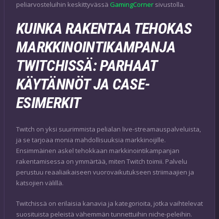
peliarvosteluihin keskittyvässä
GamingCorner
sivustolla.
KUINKA RAKENTAA TEHOKAS
MARKKINOINTIKAMPANJA
TWITCHISSÄ: PARHAAT
KÄYTÄNNÖT JA CASE-
ESIMERKIT
Twitch on yksi suurimmista pelialan live-streamauspalveluista,
ja se tarjoaa monia mahdollisuuksia markkinoijille.
Ensimmäinen askel tehokkaan markkinointikampanjan
rakentamisessa on ymmärtää, miten Twitch toimii. Palvelu
perustuu reaaliaikaiseen vuorovaikutukseen striimaajien ja
katsojien välillä.
Twitchissä on erilaisia kanavia ja kategorioita, jotka vaihtelevat
suosituista peleistä vähemmän tunnettuihin niche-peleihin.