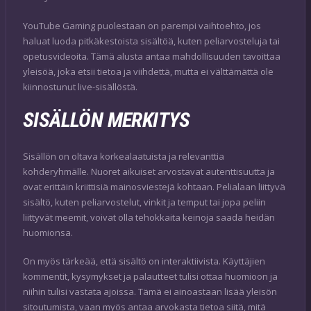
YouTube Gaming puolestaan on parempi vaihtoehto, jos
haluat luoda pitkäkestoista sisältöä, kuten peliarvosteluja tai
opetusvideoita. Tämä alusta antaa mahdollisuuden tavoittaa
yleisöä, joka etsii tietoa ja viihdettä, mutta ei välttämättä ole
kiinnostunut live-sisällöstä.
SISÄLLÖN MERKITYS
Sisällön on oltava korkealaatuista ja relevanttia
kohderyhmälle. Nuoret aikuiset arvostavat autenttisuutta ja
ovat erittäin kriittisiä mainosviestejä kohtaan. Pelialaan liittyvä
sisältö, kuten peliarvostelut, vinkit ja temput tai jopa peliin
liittyvät meemit, voivat olla tehokkaita keinoja saada heidän
huomionsa.
On myös tärkeää, että sisältö on interaktiivista. Käyttäjien
kommentit, kysymykset ja palautteet tulisi ottaa huomioon ja
niihin tulisi vastata ajoissa. Tämä ei ainoastaan lisää yleisön
sitoutumista, vaan myös antaa arvokasta tietoa siitä, mitä