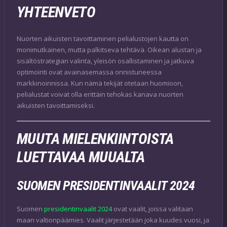
YHTEENVETO
Nuorten aikuisten tavoittaminen pelialustojen kautta on
monimutkainen, mutta palkitseva tehtävä. Oikean alustan ja
sisältöstrategian valinta, yleisön osallistaminen ja jatkuva
optimointi ovat avainasemassa onnistuneessa
markkinoinnissa. Kun nämä tekijät otetaan huomioon,
pelialustat voivat olla erittäin tehokas kanava nuorten
aikuisten tavoittamiseksi.
MUUTA MIELENKIINTOISTA
LUETTAVAA MUUALTA
SUOMEN PRESIDENTINVAALIT 2024
Suomen
presidentinvaalit 2024
ovat vaalit, joissa valitaan
maan valtionpäämies. Vaalit järjestetään joka kuudes vuosi, ja