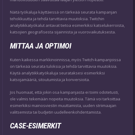
Näitä työkaluja käyttäessä on tärkeää seurata kampanjan
tehokkuutta ja tehdä tarvittavia muutoksia. Twitchin
analytiikkatyökalut antavat tietoa esimerkiksi katselukerroista,
katsojien geografisesta sijainnista ja vuorovaikutuksesta.
MITTAA JA OPTIMOI
Kuten kaikessa markkinoinnissa, myös Twitch-kampanjoissa
on tärkeää seurata tuloksia ja tehdä tarvittavia muutoksia.
Käytä analytiikkatyökaluja seurataksesi esimerkiksi
katsojamääriä, sitoutumista ja konversioita.
Jos huomaat, että jokin osa kampanjasta ei toimi odotetusti,
ole valmis tekemään nopeita muutoksia. Tämä voi tarkoittaa
esimerkiksi mainosviestin muuttamista, uuden striimaajan
valitsemista tai budjetin uudelleenkohdentamista.
CASE-ESIMERKIT