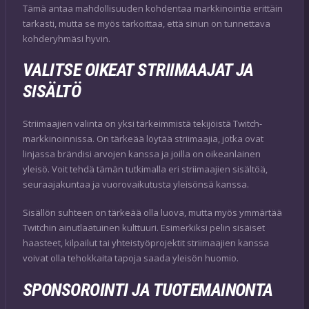
Tämä antaa mahdollisuuden kohdentaa markkinointia erittäin
tarkasti, mutta se myös tarkoittaa, että sinun on tunnettava
kohderyhmäsi hyvin.
VALITSE OIKEAT STRIIMAAJAT JA
SISÄLTÖ
Striimaajien valinta on yksi tärkeimmistä tekijöistä Twitch-
markkinoinnissa. On tärkeää löytää striimaajia, jotka ovat
linjassa brändisi arvojen kanssa ja joilla on oikeanlainen
yleisö. Voit tehdä tämän tutkimalla eri striimaajien sisältöä,
seuraajakuntaa ja vuorovaikutusta yleisönsä kanssa.
Sisällön suhteen on tärkeää olla luova, mutta myös ymmärtää
Twitchin ainutlaatuinen kulttuuri. Esimerkiksi pelin sisäiset
haasteet, kilpailut tai yhteistyöprojektit striimaajien kanssa
voivat olla tehokkaita tapoja saada yleisön huomio.
SPONSOROINTI JA TUOTEMAINONTA