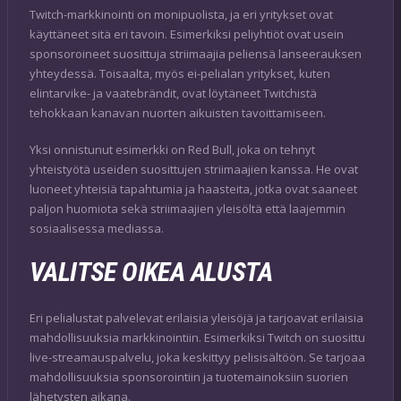
Twitch-markkinointi on monipuolista, ja eri yritykset ovat
käyttäneet sitä eri tavoin. Esimerkiksi peliyhtiöt ovat usein
sponsoroineet suosittuja striimaajia peliensä lanseerauksen
yhteydessä. Toisaalta, myös ei-pelialan yritykset, kuten
elintarvike- ja vaatebrändit, ovat löytäneet Twitchistä
tehokkaan kanavan nuorten aikuisten tavoittamiseen.
Yksi onnistunut esimerkki on Red Bull, joka on tehnyt
yhteistyötä useiden suosittujen striimaajien kanssa. He ovat
luoneet yhteisiä tapahtumia ja haasteita, jotka ovat saaneet
paljon huomiota sekä striimaajien yleisöltä että laajemmin
sosiaalisessa mediassa.
VALITSE OIKEA ALUSTA
Eri pelialustat palvelevat erilaisia yleisöjä ja tarjoavat erilaisia
mahdollisuuksia markkinointiin. Esimerkiksi Twitch on suosittu
live-streamauspalvelu, joka keskittyy pelisisältöön. Se tarjoaa
mahdollisuuksia sponsorointiin ja tuotemainoksiin suorien
lähetysten aikana.