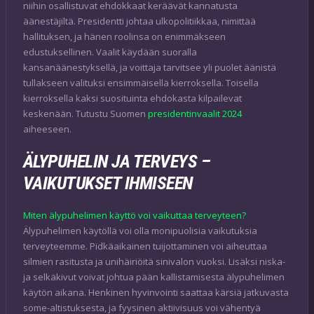
niihin osallistuvat ehdokkaat keräävät kannatusta
äänestäjiltä. Presidentti johtaa ulkopolitiikkaa, nimittää
hallituksen, ja hänen roolinsa on enimmäkseen
edustuksellinen. Vaalit käydään suoralla
kansanäänestyksellä, ja voittaja tarvitsee yli puolet äänistä
tullakseen valituksi ensimmäisellä kierroksella. Toisella
kierroksella kaksi suosituinta ehdokasta kilpailevat
keskenään. Tutustu Suomen
presidentinvaalit 2024
aiheeseen.
ÄLYPUHELIN JA TERVEYS –
VAIKUTUKSET IHMISEEN
Miten älypuhelimen käyttö voi vaikuttaa terveyteen?
Älypuhelimen käytöllä voi olla monipuolisia vaikutuksia
terveyteemme. Pidkäaikainen tuijottaminen voi aiheuttaa
silmien rasitusta ja unihäiriöitä sinivalon vuoksi. Lisäksi niska-
ja selkäkivut voivat johtua pään kallistamisesta älypuhelimen
käytön aikana. Henkinen hyvinvointi saattaa kärsiä jatkuvasta
some-altistuksesta, ja fyysinen aktiivisuus voi vähentyä