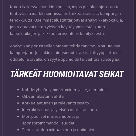
Kuten kaikessa markkinoinnissa, myös pelialustojen kautta
tehtävässä markkinoinnissa on tärkeää seurata kampanjan
tehokkuutta. Useimmat alustat tarjoavat analytiikkatyökaluja,
jotka antavat tietoa yleisön käyttäytymisestä, kuten
katseluaikojen ja klikkausprosenttien kehityksestä.
Analytiikan perusteella voidaan tehdä tarvittavia muutoksia
kampanjaan. Jos jokin mainosmuoto tai sisältötyyppi ei toimi
odotetulla tavalla, on syytä optimoida tai vaihtaa strategiaa.
TÄRKEÄT HUOMIOITAVAT SEIKAT
Kohderyhmän ymmärtäminen ja segmentointi
Oikean alustan valinta
Korkealaatuinen ja relevantti sisältö
Interaktiivisuus ja yleisön osallistaminen
Monipuoliset mainosmuodot ja
sponsorointimahdollisuudet
Tehokkuuden mittaaminen ja optimointi