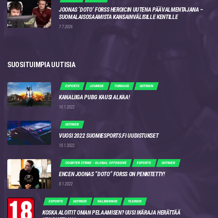
JOONAS ‘DOTO’ FORSS HEROICIN UUTENA PÄÄVALMENTAJANA –
SUOMALAISOSAAMISTA KANSAINVÄLISILLE KENTILLE
7.7.2026
SUOSITUIMPIA UUTISIA
ESPORTS
JOUKKUE
TURNAUS
UUTINEN
KANALIIGA PUBG KAUSI ALKAA!
10.1.2022
UUTINEN
VUOSI 2022 SUOMIESPORTS.FI UUDISTUKSET
10.1.2022
COUNTER STRIKE - GLOBAL OFFENSIVE
ESPORTS
UUTINEN
ENCEN JOONAS “DOTO” FORSS ON PENKITETTY!
8.1.2022
ESPORTS
UUTINEN
VALMENNUS
YLEINEN
KOSKA ALOITIT OMAN PELAAMISEN? UUSI IKÄRAJA HERÄTTÄÄ