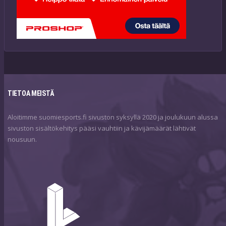
TIETOA MEISTÄ
Aloitimme suomiesports.fi sivuston syksyllä 2020 ja joulukuun alussa
sivuston sisältökehitys pääsi vauhtiin ja kävijämäärät lähtivät
nousuun.