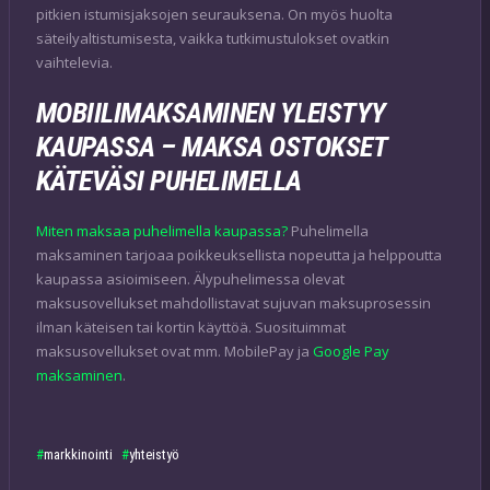
pitkien istumisjaksojen seurauksena. On myös huolta
säteilyaltistumisesta, vaikka tutkimustulokset ovatkin
vaihtelevia.
MOBIILIMAKSAMINEN YLEISTYY
KAUPASSA – MAKSA OSTOKSET
KÄTEVÄSI PUHELIMELLA
Miten maksaa puhelimella kaupassa?
Puhelimella
maksaminen tarjoaa poikkeuksellista nopeutta ja helppoutta
kaupassa asioimiseen. Älypuhelimessa olevat
maksusovellukset mahdollistavat sujuvan maksuprosessin
ilman käteisen tai kortin käyttöä. Suosituimmat
maksusovellukset ovat mm. MobilePay ja
Google Pay
maksaminen
.
markkinointi
yhteistyö