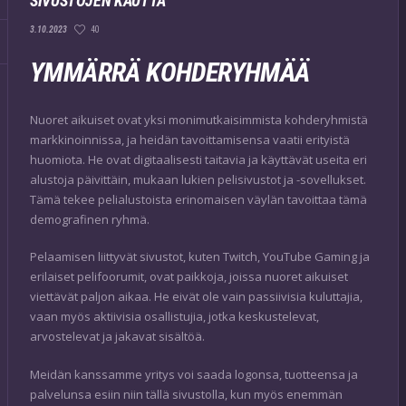
SIVUSTOJEN KAUTTA
40
3.10.2023
YMMÄRRÄ KOHDERYHMÄÄ
Nuoret aikuiset ovat yksi monimutkaisimmista kohderyhmistä
markkinoinnissa, ja heidän tavoittamisensa vaatii erityistä
huomiota. He ovat digitaalisesti taitavia ja käyttävät useita eri
alustoja päivittäin, mukaan lukien pelisivustot ja -sovellukset.
Tämä tekee pelialustoista erinomaisen väylän tavoittaa tämä
demografinen ryhmä.
Pelaamisen liittyvät sivustot, kuten Twitch, YouTube Gaming ja
erilaiset pelifoorumit, ovat paikkoja, joissa nuoret aikuiset
viettävät paljon aikaa. He eivät ole vain passiivisia kuluttajia,
vaan myös aktiivisia osallistujia, jotka keskustelevat,
arvostelevat ja jakavat sisältöä.
Meidän kanssamme yritys voi saada logonsa, tuotteensa ja
palvelunsa esiin niin tällä sivustolla, kun myös enemmän