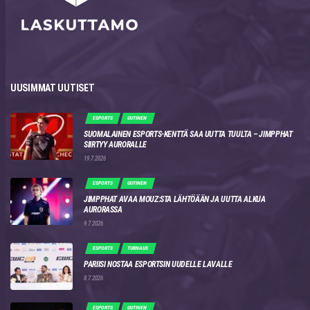
UUSIMMAT UUTISET
ESPORTS
UUTINEN
SUOMALAINEN ESPORTS-KENTTÄ SAA UUTTA TUULTA – JIMPPHAT
SIIRTYY AURORALLE
19.7.2026
ESPORTS
UUTINEN
JIMPPHAT AVAA MOUZ:STA LÄHTÖÄÄN JA UUTTA ALKUA
AURORASSA
9.7.2026
ESPORTS
TURNAUS
PARIISI NOSTAA ESPORTSIN UUDELLE LAVALLE
8.7.2026
ESPORTS
UUTINEN