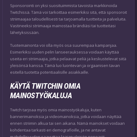
Sponsorointi on yksi suosituimmista tavoista markkinoida
Twitchissä. Tämä voi tarkoittaa esimerkiksi sitä, että sponsoroit
striimaajaa taloudellisesti tai tarjoamalla tuotteita ja palveluita.
Vastineeksi striimaaja mainostaa brändiäsi tai tuotteitasi
lähetyksissään.
Tuotemainonta voi olla myös osa suurempaa kampanjaa.
Esimerkiksi uuden pelin lanseerauksessa voidaan käyttää
useita eri striimaajia, jotka pelaavat peliä ja keskustelevat siitä
yleisönsä kanssa. Tämä luo luontevan ja orgaanisen tavan
esitellä tuotetta potentiaalisille asiakkaille.
KÄYTÄ TWITCHIN OMIA
MAINOSTYÖKALUJA
Twitch tarjoaa myös omia mainostyökaluja, kuten
bannerimainoksia ja videomainoksia, jotka voidaan näyttää
ennen striimin alkua tai sen aikana. Nämä mainokset voidaan
kohdentaa tarkasti eri demografioille, ja ne antavat
mahdollisuuden saavuttaa laajan yleisön nopeasti.