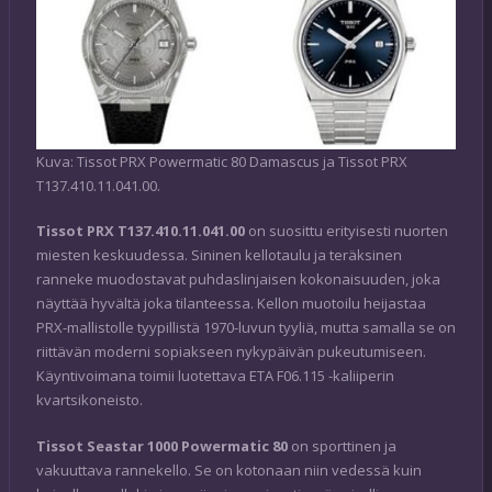
Kuva: Tissot PRX Powermatic 80 Damascus ja Tissot PRX
T137.410.11.041.00.
Tissot PRX T137.410.11.041.00
on suosittu erityisesti nuorten
miesten keskuudessa. Sininen kellotaulu ja teräksinen
ranneke muodostavat puhdaslinjaisen kokonaisuuden, joka
näyttää hyvältä joka tilanteessa. Kellon muotoilu heijastaa
PRX-mallistolle tyypillistä 1970-luvun tyyliä, mutta samalla se on
riittävän moderni sopiakseen nykypäivän pukeutumiseen.
Käyntivoimana toimii luotettava ETA F06.115 -kaliiperin
kvartsikoneisto.
Tissot Seastar 1000 Powermatic 80
on sporttinen ja
vakuuttava rannekello. Se on kotonaan niin vedessä kuin