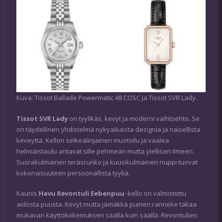
Kuva: Tissot Ballade Powermatic 48 COSC ja Tissot SVR Lady.
Tissot SVR Lady
on tyylikäs, kevyt ja moderni vaihtoehto. Se
on täydellinen yhdistelmä nykyaikaista designia ja naisellista
keveyttä. Kellon selkeälinjainen muotoilu ja vaalea
helmiäistaulu antavat sille pehmeän mutta ylellisen ilmeen.
Suorakulmainen teräsrunko ja kuusikulmainen nuppi tuovat
kokonaisuuteen persoonallista tyyliä.
Kaunis
Havu Revontuli Eebenpuu
-kello on valmistettu
aidosta puusta. Kevyt mutta jämäkkä puinen ranneke takaa
mukavan käyttökokemuksen säällä kuin säällä. Revontulien