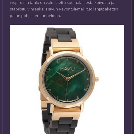
inspiroima taulu on valmistettu suomalaisesta koivusta ja
stabiloitu vihreäksi. Havun Revontuli-malli tuo lahjapakettiin
palan pohjoisen tunnelmaa.