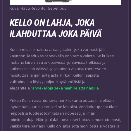
Kuva: Havu Revontuli Eebenpuu
KELLO ON LAHJA, JOKA
ILAHDUTTAA JOKA PÄIVÄ
Kun läheiselle haluaa antaa jotakin, joka varmasti jää
käyttöön, laadukas rannekello on varma valinta. Se kulkee
mukana kiireisissä arkipäivissä, juhlavissa hetkissä ja
kaikessa siinä välissä, ja jokainen vilkaisu ranteeseen
muistuttaa lahjan antajasta. Pirkan Kellon laajasta
valikoimasta löytyy paljon käytännöllisiä ja
elegantteja
rannekelloja sekä miehille että naisille
.
Pirkan Kellon asiantunteva henkilökunta auttaa mielellään
löytämään juuri oikean kellon lahjaksi. Verkkokaupasta tilaat
helposti ja tuotteet toimitetaan nopeasti ja ilman
toimituskuluja. Näin joululahjaostokset hoituvat mutkattomasti,
vaikka kiire painaisi. Kello on lahja, jota moni osaa arvostaa ja