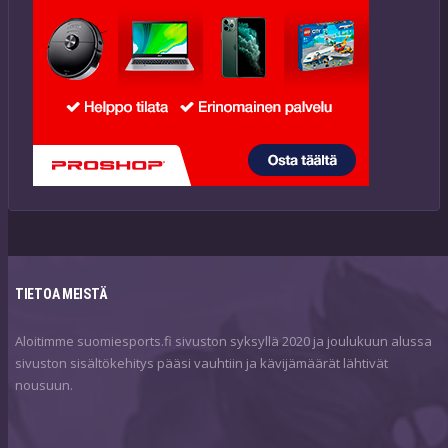
TIETOA MEISTÄ
Aloitimme suomiesports.fi sivuston syksyllä 2020 ja joulukuun alussa
sivuston sisältökehitys pääsi vauhtiin ja kävijämäärät lähtivät
nousuun.