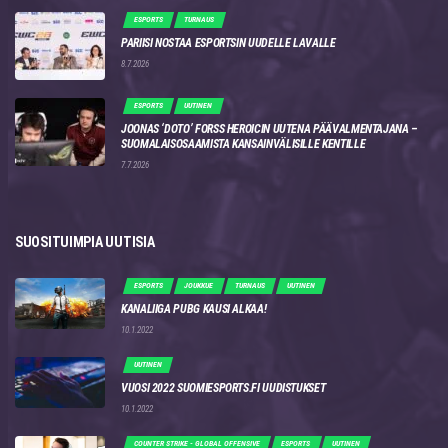
ESPORTS
TURNAUS
PARIISI NOSTAA ESPORTSIN UUDELLE LAVALLE
8.7.2026
ESPORTS
UUTINEN
JOONAS ‘DOTO’ FORSS HEROICIN UUTENA PÄÄVALMENTAJANA –
SUOMALAISOSAAMISTA KANSAINVÄLISILLE KENTILLE
7.7.2026
SUOSITUIMPIA UUTISIA
ESPORTS
JOUKKUE
TURNAUS
UUTINEN
KANALIIGA PUBG KAUSI ALKAA!
10.1.2022
UUTINEN
VUOSI 2022 SUOMIESPORTS.FI UUDISTUKSET
10.1.2022
COUNTER STRIKE - GLOBAL OFFENSIVE
ESPORTS
UUTINEN