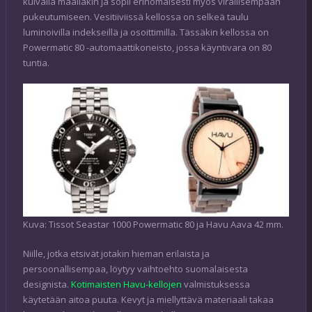
kuivalla maallakin ja sopii erinomaisesti myös virallisempaan
pukeutumiseen. Vesitiiviissä kellossa on selkeä taulu
luminoivilla indekseillä ja osoittimilla. Tässäkin kellossa on
Powermatic 80 -automaattikoneisto, jossa käyntivara on 80
tuntia.
Kuva: Tissot Seastar 1000 Powermatic 80 ja Havu Aava 42 mm.
Niille, jotka etsivät jotakin hieman erilaista ja
persoonallisempaa, löytyy vaihtoehto suomalaisesta
designista.
Kotimaisten Havu-kellojen
valmistuksessa
käytetään aitoa puuta. Kevyt ja miellyttävä materiaali takaa