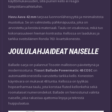
käyttömukavuuden, sillä puinen kello ei reagoi
lämpötilanvaihteluihin.
Havu Aava 42 mm
tarjoaa luonnonläheisyyttä ja minimalistista
muotoilua. Se on valmistettu pähkinäpuusta, joka on
arvostettu ja kestävä materiaali. Taulu on visakoivua, mikä tuo
kokonaisuuteen hieman kontrastia. Kellossa on laadukas ja
tarkka sveitsiläinen Ronda 763 -kvartsikoneisto.
JOULULAHJAIDEAT NAISELLE
Ballade-sarja on palannut Tissotin mallistoon päivitettynä ja
modernisoituna.
Tissot Ballade Powermatic 48 COSC
on
automaattikoneistolla varustettu tarkka kello. Koneiston
käyntivara on mukavat 48 tuntia. Kellossa on tyylikäs
hopeanharmaa taulu, jota koristaa fluted-kellonkehä sekä
roomalaiset numeroindeksit. Ballade on hienostunut valinta
naiselle, joka rakastaa ajattomia linjoja ja teknistä
huippulaatua.