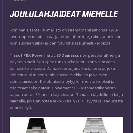
JOULULAHJAIDEAT MIEHELLE
Ikoninen Tissot PRX -mallisto on saanut inspiraationsa 1970-
luvun lopun muotoilusta, ja retromallien integroitu ranneke on
kuin suoraan aikakauden futuristisissa urheilukelloissa.
Tissot PRX Powermatic 80 Damascus
on persoonallinen ja
näyttävä malli. Sen upea runko ja kellotaulu on valmistettu
damaskiteräksestä. Damaskiteräs juovikasta terästä, joka
kehitettiin alun perin Lähi-idässä miekkojen ja veitsien
valmistamiseen. Kellotaulusta löytyy luminoivat indeksit ja
osoittimet sekä päivyri. Powermatic 80 -automaattikoneisto
tarjoaa peräti 80 tunnin käyntivaran. Tämä on täydellinen lahja
miehelle, joka arvostaa tekniikkaa, yksilöllisyyttä ja laadukasta
viimeistelyä.