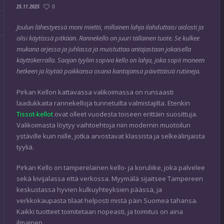
0
25.11.2025
Joulun lähestyessä moni miettii, millainen lahja ilahduttaisi aidosti ja
olisi käytössä pitkään. Rannekello on juuri tällainen tuote. Se kulkee
mukana arjessa ja juhlassa ja muistuttaa antajastaan jokaisella
käyttökerralla. Saajan tyyliin sopiva kello on lahja, joka sopii moneen
hetkeen ja löytää paikkansa osana kantajansa päivittäisiä rutiineja.
Pirkan Kellon kattavassa valikoimassa on runsaasti
laadukkaita rannekelloja tunnetuilta valmistajilta. Etenkin
Tissot-kellot
ovat olleet vuodesta toiseen erittäin suosittuja.
Valikoimasta löytyy vaihtoehtoja niin modernin muotoilun
ystäville kuin niille, jotka arvostavat klassista ja selkeälinjaista
tyyliä.
Pirkan Kello on tamperelainen kello- ja koruliike, joka palvelee
sekä kivijalassa että verkossa. Myymälä sijaitsee Tampereen
keskustassa hyvien kulkuyhteyksien päässä, ja
verkkokaupasta tilaat helposti mistä päin Suomea tahansa.
Kaikki tuotteet toimitetaan nopeasti, ja toimitus on aina
ilmainen.