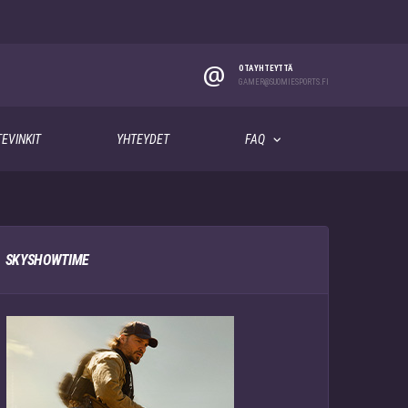
@
OTA YHTEYTTÄ
GAMER@SUOMIESPORTS.FI
EVINKIT
YHTEYDET
FAQ
SKYSHOWTIME