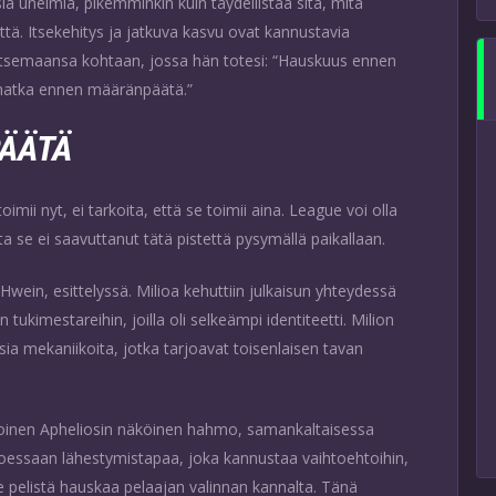
ia unelmia, pikemminkin kuin täydellistää sitä, mitä
tä. Itsekehitys ja jatkuva kasvu ovat kannustavia
nitsemaansa kohtaan, jossa hän totesi: “Hauskuus ennen
matka ennen määränpäätä.”
ÄÄTÄ
oimii nyt, ei tarkoita, että se toimii aina. League voi olla
ta se ei saavuttanut tätä pistettä pysymällä paikallaan.
wein, esittelyssä. Milioa kehuttiin julkaisun yhteydessä
tukimestareihin, joilla oli selkeämpi identiteetti. Milion
usia mekaniikoita, jotka tarjoavat toisenlaisen tavan
toinen Apheliosin näköinen hahmo, samankaltaisessa
oessaan lähestymistapaa, joka kannustaa vaihtoehtoihin,
kee pelistä hauskaa pelaajan valinnan kannalta. Tänä