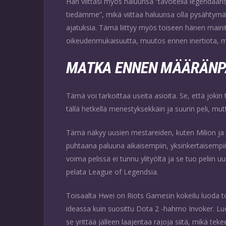
Hän viittasi myös haluunsa “tavoitella legendaaris
tiedämme”, mikä viittaa haluunsa olla pysähtymät
ajatuksia. Tämä liittyy myös toiseen hänen mai
oikeudenmukaisuutta, muutos ennen inertiota, 
MATKA ENNEN MÄÄRÄNP
Tämä voi tarkoittaa useita asioita. Se, että jokin t
tällä hetkellä menestyksekkäin ja suurin peli, mut
Tämä näkyy uusien mestareiden, kuten Milion ja H
puhtaana paluuna aikaisempiin, yksinkertaisempiin 
voima pelissä ei tunnu ylityöltä ja se tuo peliin u
pelata League of Legendsia.
Toisaalta Hwei on Riots Gamesin kokeilu luoda 
ideassa kuin suosittu Dota 2 -hahmo Invoker. Lu
se yrittää jälleen laajentaa rajoja siitä, mikä te