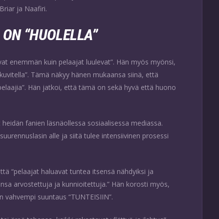
riar ja Naafiri.
 ON “HUOLELLA”
ivat enemmän kuin pelaajat luulevat”. Hän myös myönsi,
i kuvitella”. Tämä näkyy hänen mukaansa siinä, että
 pelaajia”. Hän jatkoi, että tämä on sekä hyvä että huono
heidän fanien läsnäollessa sosiaalisessa mediassa.
urennuslasin alle ja siitä tulee intensiivinen prosessi
ttä “pelaajat haluavat tuntea itsensä nähdyiksi ja
vansa arvostettuja ja kunnioitettuja.” Hän korosti myös,
on vahvempi suuntaus “TUNTEISIIN”.