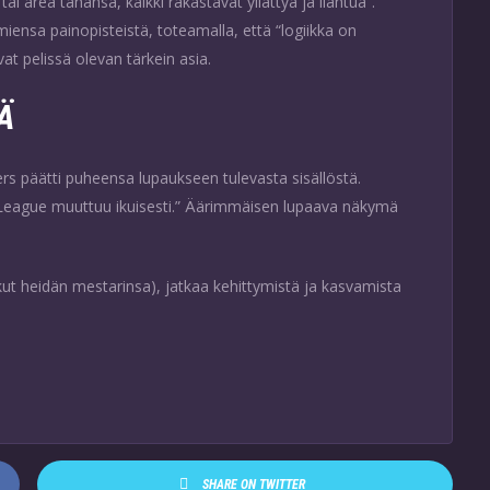
tai äreä tahansa, kaikki rakastavat yllättyä ja ilahtua”.
iensa painopisteistä, toteamalla, että “logiikka on
evat pelissä olevan tärkein asia.
Ä
s päätti puheensa lupaukseen tulevasta sisällöstä.
 League muuttuu ikuisesti.” Äärimmäisen lupaava näkymä
kut heidän mestarinsa), jatkaa kehittymistä ja kasvamista
SHARE ON TWITTER