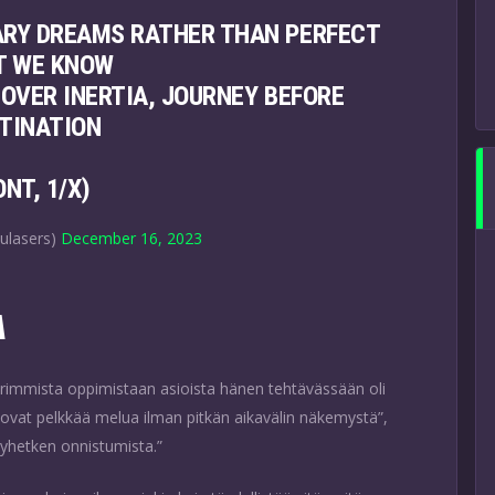
ARY DREAMS RATHER THAN PERFECT
T WE KNOW
 OVER INERTIA, JOURNEY BEFORE
TINATION
ONT, 1/X)
ulasers)
December 16, 2023
A
uurimmista oppimistaan asioista hänen tehtävässään oli
ovat pelkkää melua ilman pitkän aikavälin näkemystä”,
kyhetken onnistumista.”