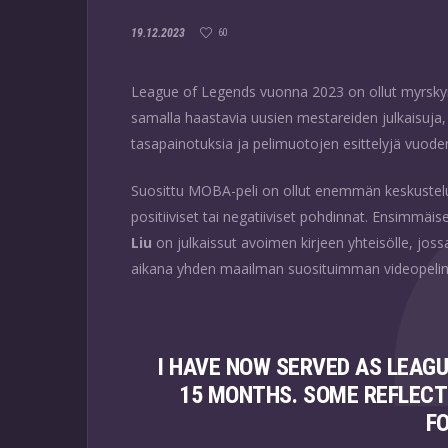
19.12.2023
60
League of Legends vuonna 2023 on ollut myrskyi
samalla haastavia uusien mestareiden julkaisuja
tasapainotuksia ja pelimuotojen esittelyjä vuode
Suosittu MOBA-peli on ollut enemmän keskustelu
positiiviset tai negatiiviset pohdinnat. Ensimmäi
Liu
on julkaissut avoimen kirjeen yhteisölle, jo
aikana yhden maailman suosituimman videopelin
I HAVE NOW SERVED AS LEAGU
15 MONTHS. SOME REFLECT
F