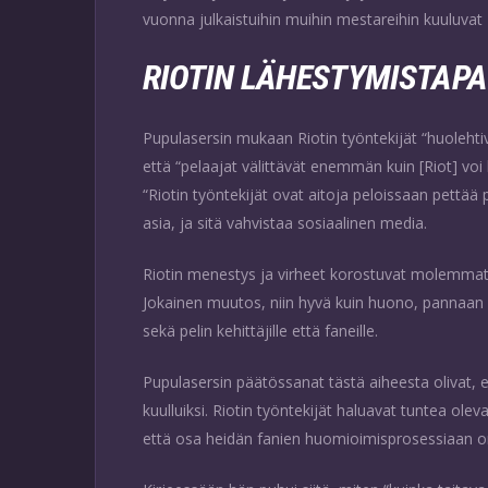
vuonna julkaistuihin muihin mestareihin kuuluvat B
RIOTIN LÄHESTYMISTAPA
Pupulasersin mukaan Riotin työntekijät “huoleht
että “pelaajat välittävät enemmän kuin [Riot] vo
“Riotin työntekijät ovat aitoja peloissaan pettää
asia, ja sitä vahvistaa sosiaalinen media.
Riotin menestys ja virheet korostuvat molemmat 
Jokainen muutos, niin hyvä kuin huono, pannaan su
sekä pelin kehittäjille että faneille.
Pupulasersin päätössanat tästä aiheesta olivat, e
kuulluiksi. Riotin työntekijät haluavat tuntea ole
että osa heidän fanien huomioimisprosessiaan 