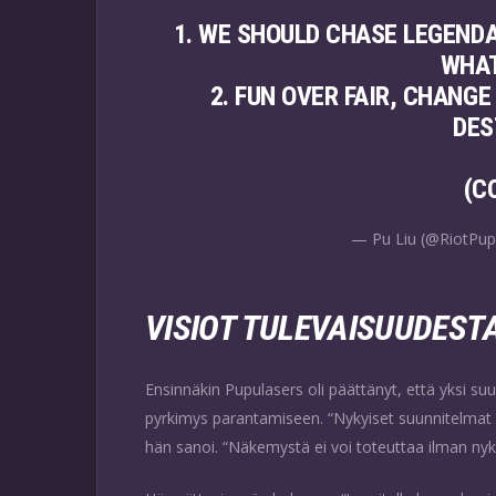
1. WE SHOULD CHASE LEGEND
WHA
2. FUN OVER FAIR, CHANGE
DES
(C
— Pu Liu (@RiotPup
VISIOT TULEVAISUUDEST
Ensinnäkin Pupulasers oli päättänyt, että yksi s
pyrkimys parantamiseen. “Nykyiset suunnitelmat 
hän sanoi. “Näkemystä ei voi toteuttaa ilman ny