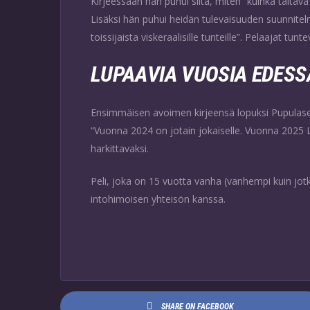
Kirjeessään hän puhui siitä, miten “kuinka taitava 
Lisäksi hän puhui heidän tulevaisuuden suunnitelm
toissijaista viskeraalisille tunteille”. Pelaajat tunt
LUPAAVIA VUOSIA EDESS
Ensimmäisen avoimen kirjeensä lopuksi Pupulaser
“Vuonna 2024 on jotain jokaiselle. Vuonna 2025
harkittavaksi.
Peli, joka on 15 vuotta vanha (vanhempi kuin jot
intohimoisen yhteisön kanssa.
SHARE ON FACEBOOK