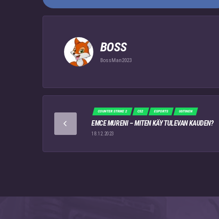
BOSS
BossMan2023
COUNTER STRIKE 2
CS2
ESPORTS
UUTINEN
EMCE MURENI – MITEN KÄY TULEVAN KAUDEN?
18.12.2023